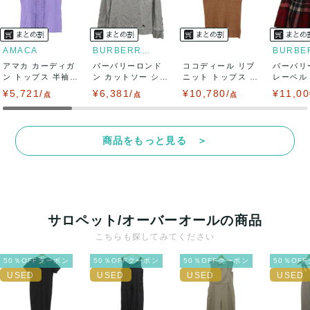
AMACA
BURBERRY LONDON
アマカ カーディガ
バーバリーロンド
ココディール リブ
バーバリ
ン トップス 半袖
ン カットソー シャ
ニット トップス ノ
レーベル
フリル 未使...
ツ トップス ...
ースリーブ ...
ボトムス 
¥5,721/
¥6,381/
¥10,780/
¥11,00
点
点
点
商品をもっと見る ＞
サロペット/オーバーオールの商品
こちらも探してみてください
50％OFFクーポン
50％OFFクーポン
50％OFFクーポン
50％OF