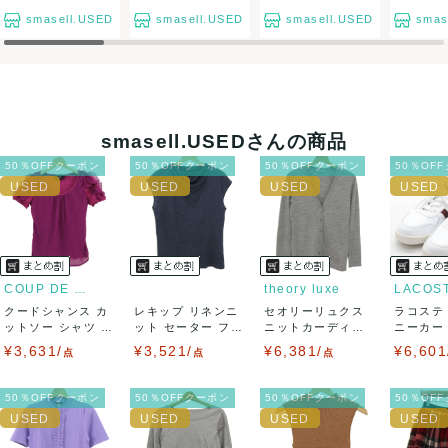
て対応致しますので、ご連絡お願い致します。
smasell.USED
smasell.USED
smasell.USED
smas
決済方法
クレジットカード、メルペイ、銀行振込、PayPay、コンビ
ニ払い
smasell.USEDさんの商品
出荷
50％OFFクーポン
50％OFFクーポン
50％OFFクーポン
50％OF
送料：
¥1,650
(見込み)
送料表を確認する
出荷目安：5営業日以内
出荷予定日：なるべく最短で発送致します。
兵庫県から出荷
COUP DE CHANCE
theory luxe
LACOS
クードシャンス カ
レキップ リネンニ
セオリーリュクス
ラコステ
ットソー シャツ 半
ット セーター フレ
ニットカーディガ
ニーカー T
袖 シフォン...
ンチスリーブ...
ン トップス 長...
LC ...
¥3,631/
¥3,521/
¥6,381/
¥6,601
点
点
点
50％OFFクーポン
50％OFFクーポン
50％OFFクーポン
50％OF