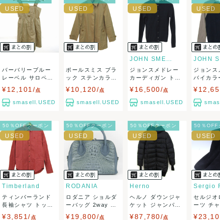
ませ。
USED品に関しましては、見る方によって状態の価値観が異な
りますので、トラブルを避けるため、神経質な方や完璧な商
JOHN SMEDLEY
バーバリーブルー
ポールスミス ブラ
ジョンスメドレー
ジョンス
品を求められる方は御購入をお控えください。
レーベル サロペッ
ック ステンカラー
カーディガン トッ
バイカラ
ト スカート ノ...
コート アウタ...
プス 長袖 ク...
トップス 
¥12,101/
¥10,120/
¥16,500/
¥12,65
また商品には細心の注意をはらっておりますが、何かござい
点
点
点
smasell.USED
smasell.USED
smasell.USED
smas
ましたら、レビュー記載前に必ずコメント欄よりご連絡お願
50％OFFクーポン
50％OFFクーポン
50％OFFクーポン
50％OF
い致します。対応できることがあれば、誠意をもって対応致
します。
また並行輸入品もございますので、真贋方法などお答えでき
ない場合もございます。
Timberland
RODANIA
Herno
Sergio 
ティンバーランド
ロダニア ショルダ
ヘルノ ダウンジャ
セルジオ
万が一、購入後に偽造品等が発覚しましたら、返品・返金に
長袖シャツ トップ
ーバッグ 2way ハ
ケット ジャンパー
ーツ チ
ス コットン ...
ンドバッグ...
アウター ダ...
ール ブラ
¥3,851/
¥19,800/
¥87,780/
¥23,10
点
点
点