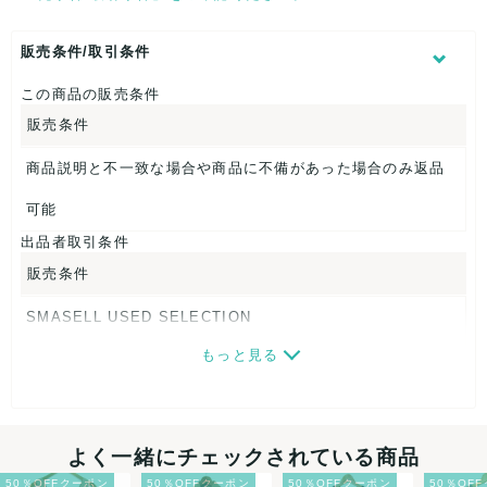
身幅：約31cm
【 素材・成分 】
販売条件/取引条件
素材タグを撮影しておりますので、ご確認下さいませ。
この商品の販売条件
【 商品札 】
販売条件
なし
商品説明と不一致な場合や商品に不備があった場合のみ返品
可能
出品者取引条件
販売条件
SMASELL USED SELECTION
もっと見る
画像ダウンロードなので、転売にも最適♪
発送はクロネコヤマト(ネコポス)・佐川急便・ゆうパックのい
ずれかの方法になります。発送方法はお選び頂けません。
よく一緒にチェックされている商品
ネコポスの場合は日時指定ができませんので、ご了承下さい
50％OFFクーポン
50％OFFクーポン
50％OFFクーポン
50％OF