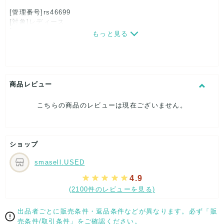
[管理番号]rs46699
[対象]レディース
[カラー]ベージュ
もっと見る
[素材]素材タグを撮影しておりますので、ご確認下さいませ。
[サイズ]
表記サイズ：38
肩幅：約26cm
着丈：約91cm
商品レビュー
身幅：約31cm
[付属品]なし
こちらの商品のレビューは現在ございません。
[状態・コンディション]
目立った傷や汚れなし
こちらはUSED品になりますが、
ショップ
特記する程のダメージはなく、状態良好なお品になります。
ダメージがある場合はできる限り、撮影しておりますので、
smasell.USED
ご確認下さいませ。
4.9
【 サイズ・容量 】
(2100件のレビューを見る)
表記サイズ：38
肩幅：約26cm
出品者ごとに販売条件・返品条件などが異なります。必ず「販
着丈：約91cm
売条件/取引条件」をご確認ください。