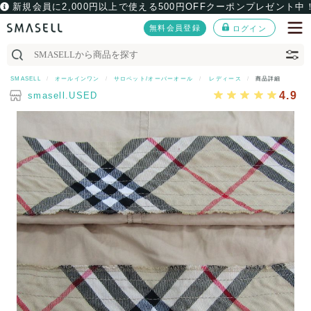
新規会員に2,000円以上で使える500円OFFクーポンプレゼント中
無料会員登録
ログイン
SMASELL
オールインワン
サロペット/オーバーオール
レディース
商品詳細
4.9
smasell.USED