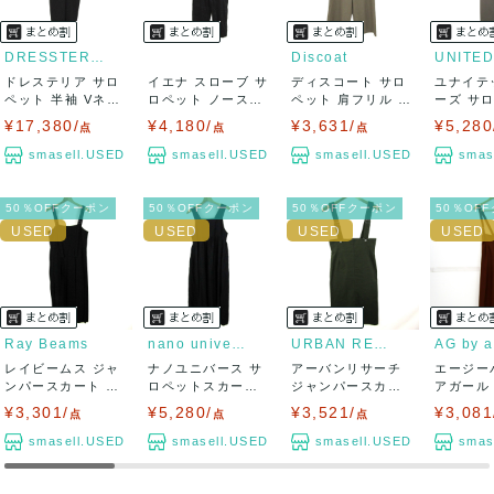
DRESSTERIOR
Discoat
ドレステリア サロ
イエナ スローブ サ
ディスコート サロ
ユナイテ
ペット 半袖 Vネッ
ロペット ノースリ
ペット 肩フリル ア
ーズ サ
ク ウール混...
ーブ ストレ...
シンメトリー...
ャンパース
¥17,380/
¥4,180/
¥3,631/
¥5,280
点
点
点
smasell.USED
smasell.USED
smasell.USED
smas
50％OFFクーポン
50％OFFクーポン
50％OFFクーポン
50％OF
Ray Beams
nano universe
URBAN RESEARCH
レイビームス ジャ
ナノユニバース サ
アーバンリサーチ
エージー
ンパースカート サ
ロペットスカート
ジャンパースカー
アガール
ロペットスカー...
ジャンパースカ...
ト サロペットス...
ト ワイド
¥3,301/
¥5,280/
¥3,521/
¥3,081
点
点
点
smasell.USED
smasell.USED
smasell.USED
smas