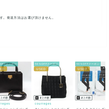
ます。発送方法はお選び頂けません。
ルを避けるため、神経質な方や完璧な商品を求められる方は御購
載前に必ずコメント欄よりご連絡お願い致します。対応できるこ
％OFFクーポン
50％OFFクーポン
50％OFFクーポン
。
ご連絡お願い致します。
rreges
courreges
ージュ ハンドバッグ
クレージュ トートバッグ
ベルミス スリムレギン