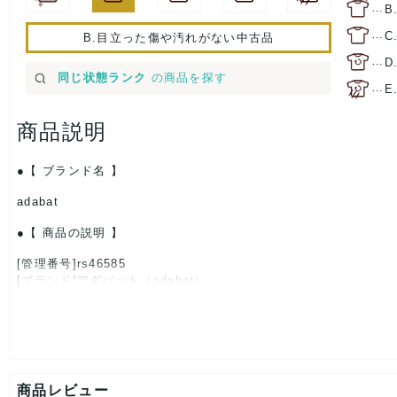
…
B
…
C
B.目立った傷や汚れがない中古品
…
D
同じ状態ランク
の商品を探す
…
E
商品説明
【 ブランド名 】
adabat
【 商品の説明 】
[管理番号]rs46585
[ブランド]アダバット（adabat）
[対象]レディース
[カラー]黄×白×赤
[素材]素材タグを撮影しておりますので、ご確認下さいませ。
[サイズ]
表記サイズ：Ⅲ
肩幅：約35cm
商品レビュー