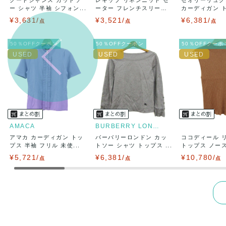
出荷
送料：
¥1,6
ー シャツ 半袖 シフォン...
ーター フレンチスリー
カーディガン 
出荷目安：
ブ...
長...
¥3,631/
¥3,521/
¥6,381/
点
点
出荷予定日
点
兵庫県から
50％OFFクーポン
50％OFFクーポン
50％OFFクーポ
AMACA
BURBERRY LONDON
アマカ カーディガン トッ
バーバリーロンドン カッ
ココディール 
プス 半袖 フリル 未使...
トソー シャツ トップス ...
トップス ノースリ
¥5,721/
¥6,381/
¥10,780/
点
点
点