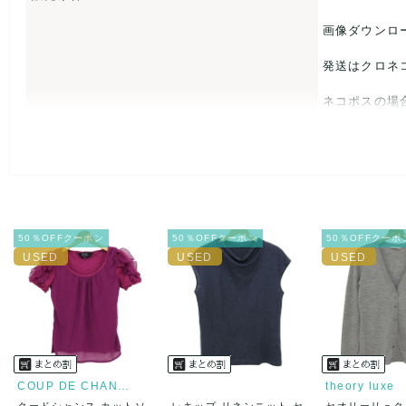
なし
画像ダウンロ
発送はクロネ
ネコポスの場
USED品に
入をお控えく
また商品には
50％OFFクーポン
50％OFFクーポン
50％OFFクーポ
とがあれば、
また並行輸入
万が一、購入
決済方法
クレジット
COUP DE CHANCE
theory luxe
クードシャンス カットソ
レキップ リネンニット セ
セオリーリュク