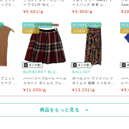
50
(見込み)
送料表を確認する
トップス
ー T-CLIP VLC ...
ートバッグ 本革 レ...
2w
5営業日以内
¥6,601/
¥9,900/
¥20
：なるべく最短で発送致します。
点
点
出荷
ン
50％OFFクーポン
50％OFFクーポン
50
BURBERRY BLUE LABEL
BALLSEY
リブニット
バーバリーブルーレーベル
ボールジー ワイドパンツ
バー
ーブ ...
スカート ボトムス フレ...
ボトムス 総柄 トゥモロ...
レー
ト...
¥11,000/
¥13,201/
¥9,
点
点
商品をもっと見る ＞