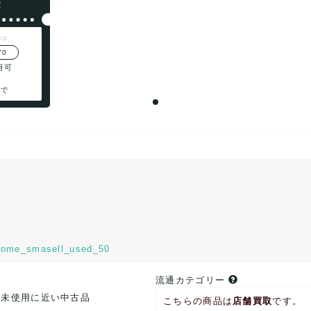
F
FF
70
用可
まで
ome_smasell_used_50
流通カテゴリー
.未使用に近い中古品
こちらの商品は
店舗買取
です。