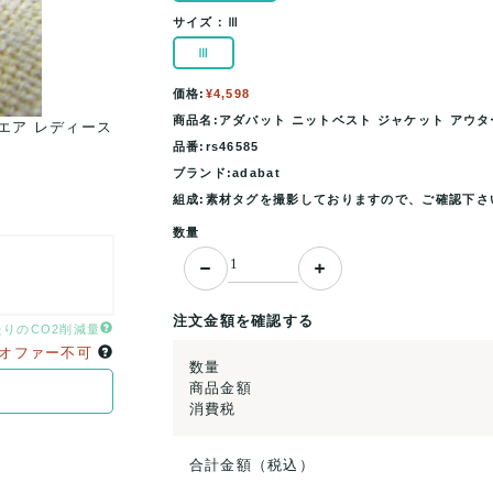
サイズ：
Ⅲ
Ⅲ
価格:
¥4,598
商品名:アダバット ニットベスト ジャケット アウター 
エア レディース
アダバット ニットベスト ジャケット アウター V
品番:rs46585
Ⅲサイズ 黄×白×赤 adab
ブランド:adabat
組成:素材タグを撮影しておりますので、ご確認下さ
数量
注文金額を確認する
たりのCO2削減量
オファー不可
数量
商品金額
消費税
合計金額（税込）