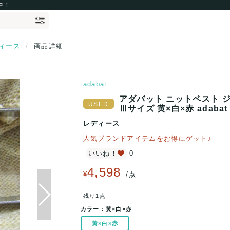
中！
ィース
商品詳細
adabat
アダバット ニットベスト ジ
Ⅲサイズ 黄×白×赤 adaba
レディース
人気ブランドアイテムをお得にゲット♪
いいね！
0
4,598
/
¥
点
残り1点
カラー：
黄×白×赤
黄×白×赤