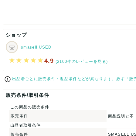
着丈：約60cm
身幅：約46cm
袖丈：約3cm
[付属品]なし
[状態・コンディション]
目立った傷や汚れなし
ショップ
こちらはUSED品になりますが、
特記する程のダメージはなく、状態良好なお品になります。
smasell.USED
ダメージがある場合はできる限り、撮影しておりますので、
ご確認下さいませ。
4.9
(2100件のレビューを見る)
【 サイズ・容量 】
出品者ごとに販売条件・返品条件などが異なります。必ず「販
表記サイズ：Ⅲ
肩幅：約35cm
着丈：約60cm
販売条件/取引条件
身幅：約46cm
袖丈：約3cm
この商品の販売条件
【 素材・成分 】
販売条件
商品説明と不
素材タグを撮影しておりますので、ご確認下さいませ。
出品者取引条件
販売条件
SMASELL U
【 商品札 】