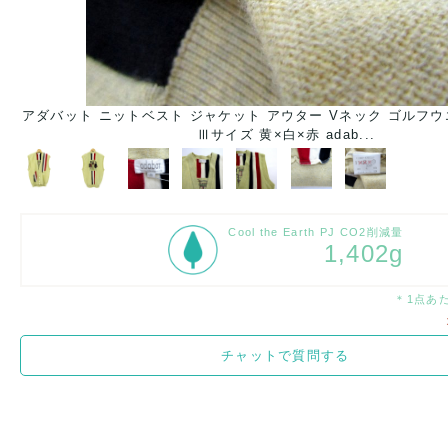
アダバット ニットベスト ジャケット アウター Vネック ゴルフウ
Ⅲサイズ 黄×白×赤 adab...
Cool the Earth PJ CO2削減量
1,402g
＊1点あ
チャットで質問する