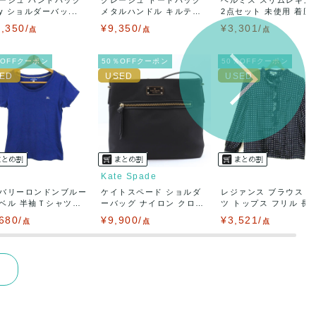
ay ショルダーバッ...
メタルハンドル キルテ
2点セット 未使用 着圧..
ィ...
,350/
¥9,350/
¥3,301/
点
点
点
％OFFクーポン
50％OFFクーポン
50％OFFクーポン
Kate Spade
バリーロンドンブルー
ケイトスペード ショルダ
レジァンス ブラウス 
ベル 半袖Ｔシャツ
ーバッグ ナイロン クロ
ツ トップス フリル 長..
ス...
680/
¥9,900/
¥3,521/
点
点
点