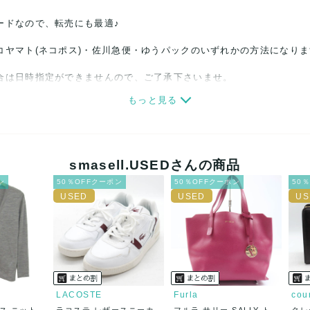
ードなので、転売にも最適♪
コヤマト(ネコポス)・佐川急便・ゆうパックのいずれかの方法になり
合は日時指定ができませんので、ご了承下さいませ。
もっと見る
関しましては、見る方によって状態の価値観が異なりますので、トラブ
ださい。
細心の注意をはらっておりますが、何かございましたら、レビュー記
smasell.USEDさんの商品
ン
50％OFFクーポン
50％OFFクーポン
50
誠意をもって対応致します。
品もございますので、真贋方法などお答えできない場合もございます
後に偽造品等が発覚しましたら、返品・返金にて対応致しますので、
カード、メルペイ、銀行振込、PayPay、コンビニ払い
LACOSTE
Furla
cou
ス ニット
ラコステ レザースニーカ
フルラ サリー SALLY ト
クレ