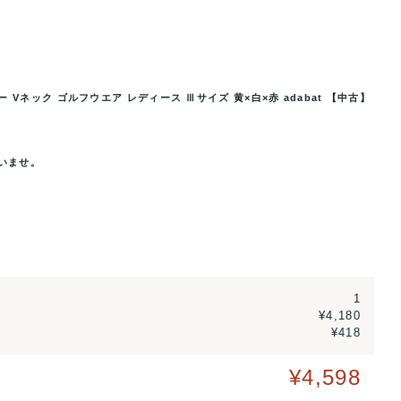
Vネック ゴルフウエア レディース Ⅲサイズ 黄×白×赤 adabat 【中古】
ネック ゴルフウエア レディース
アダバット ニットベスト ジャケット
...
Ⅲサイズ 黄
いませ。
1
¥4,180
¥418
¥4,598