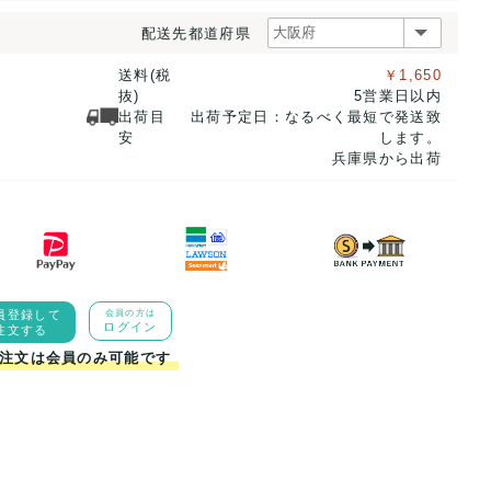
配送先都道府県
送料(税
￥1,650
抜)
5営業日以内
出荷目
出荷予定日：なるべく最短で発送致
安
します。
兵庫県から出荷
員登録して
会員の方は
ログイン
注文する
注文は会員のみ可能です