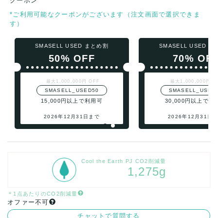
クーポン
*ご利用可能なクーポンがございます（注文画面で選択できま
す）
SMASELL USED まとめ割
SMASELL USED 
50% OFF
70% OF
最大1,000,000円 OFF
最大1,000,000円 O
SMASELL_USED50
SMASELL_USED
15,000円以上で利用可
30,000円以上で利
2026年12月31日まで
2026年12月31日
Cool the Earth PJ CO2削減量
1,275g
＊1点あたりのCO2削減量
オファー不可
チャットで質問する