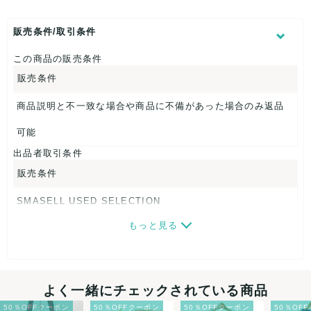
表記サイズ：22.5
くつ幅：約7cm
ヒール高：約1cm
販売条件/取引条件
アウトソール全長：約23cm
この商品の販売条件
【 商品札 】
販売条件
なし
商品説明と不一致な場合や商品に不備があった場合のみ返品
可能
出品者取引条件
販売条件
SMASELL USED SELECTION
もっと見る
画像ダウンロードなので、転売にも最適♪
発送はクロネコヤマト(ネコポス)・佐川急便・ゆうパックのい
ずれかの方法になります。発送方法はお選び頂けません。
よく一緒にチェックされている商品
ネコポスの場合は日時指定ができませんので、ご了承下さい
50％OFFクーポン
50％OFFクーポン
50％OFFクーポン
50％OF