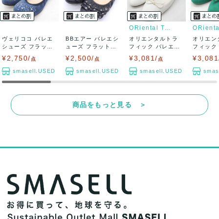
ORiental Traffic
ヴェリココ バレエ
BBエアー バレエシ
オリエンタルトラ
オリエン
シューズ フラット
ューズ フラットシ
フィック バレエシ
フィック
シューズ スウ...
ューズ ブラ...
ューズ フラット...
ューズ フ
¥2,750/
¥2,500/
¥3,081/
¥3,081
点
点
点
smasell.USED
smasell.USED
smasell.USED
smas
商品をもっと見る ＞