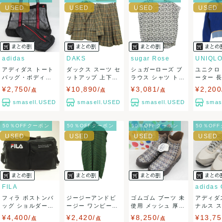
ませ。
USED品に関しましては、見る方によって状態の価値観が異な
りますので、トラブルを避けるため、神経質な方や完璧な商
adidas
DAKS
sugar Rose
UNIQL
アディダス トート
ダックス スーツ セ
シュガーローズ ブ
ユニクロ
品を求められる方は御購入をお控えください。
バッグ・ボディバ
ットアップ 上下セ
ラウス シャツ トッ
ーター 
ッグ 2点セット...
ット ジャケ...
プス 花柄 ...
混 マリニ.
¥2,750/
¥10,890/
¥3,081/
¥2,200
また商品には細心の注意をはらっておりますが、何かござい
点
点
点
smasell.USED
smasell.USED
smasell.USED
smas
ましたら、レビュー記載前に必ずコメント欄よりご連絡お願
50％OFFクーポン
50％OFFクーポン
50％OFFクーポン
50％OF
い致します。対応できることがあれば、誠意をもって対応致
します。
また並行輸入品もございますので、真贋方法などお答えでき
ない場合もございます。
FILA
フィラ ボストンバ
ジージーアンドビ
ゴムゴム ブーツ 未
アディダ
万が一、購入後に偽造品等が発覚しましたら、返品・返金に
ッグ ショルダーバ
ージー ワンピース
使用 メッシュ 厚底
ナルス 
ッグ 旅行 鞄...
トップス ノー...
ブランド...
ローカット 
¥4,400/
¥2,420/
¥8,250/
¥13,75
点
点
点