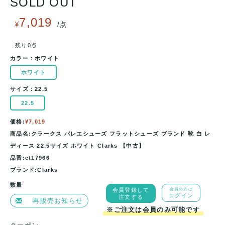
SOLD OUT
7,019
/
¥
点
残り0点
カラー：
ホワイト
ホワイト
サイズ：
22.5
22.5
価格:
¥7,019
商品名:クラークス バレエシューズ フラットシューズ ブランド 靴 白 レ
ディース 22.5サイズ ホワイト Clarks 【中古】
品番:ct17966
ブランド:Clarks
数量
会員登録して
会員の方は
ログイン
注文する
再販売お知らせ
※ご注文は会員のみ可能です