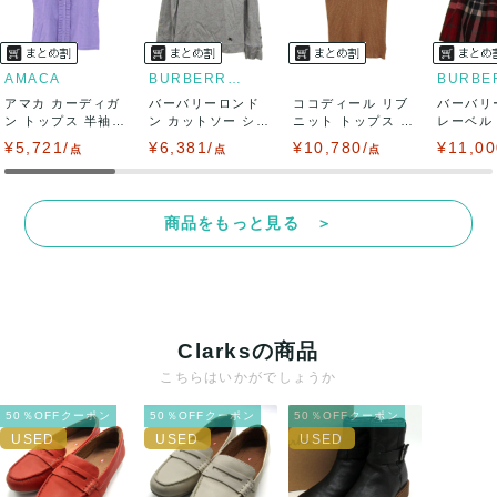
AMACA
BURBERRY LONDON
アマカ カーディガ
バーバリーロンド
ココディール リブ
バーバリ
ン トップス 半袖
ン カットソー シャ
ニット トップス ノ
レーベル
フリル 未使...
ツ トップス ...
ースリーブ ...
ボトムス 
¥5,721/
¥6,381/
¥10,780/
¥11,00
点
点
点
商品をもっと見る ＞
Clarksの商品
こちらはいかがでしょうか
50％OFFクーポン
50％OFFクーポン
50％OFFクーポン