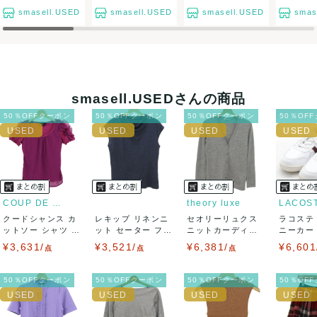
て対応致しますので、ご連絡お願い致します。
smasell.USED
smasell.USED
smasell.USED
smas
決済方法
クレジットカード、メルペイ、銀行振込、PayPay、コンビ
ニ払い
smasell.USEDさんの商品
出荷
50％OFFクーポン
50％OFFクーポン
50％OFFクーポン
50％OF
送料：
¥1,650
(見込み)
送料表を確認する
出荷目安：5営業日以内
出荷予定日：なるべく最短で発送致します。
兵庫県から出荷
COUP DE CHANCE
theory luxe
LACOS
クードシャンス カ
レキップ リネンニ
セオリーリュクス
ラコステ
ットソー シャツ 半
ット セーター フレ
ニットカーディガ
ニーカー T
袖 シフォン...
ンチスリーブ...
ン トップス 長...
LC ...
¥3,631/
¥3,521/
¥6,381/
¥6,601
点
点
点
50％OFFクーポン
50％OFFクーポン
50％OFFクーポン
50％OF