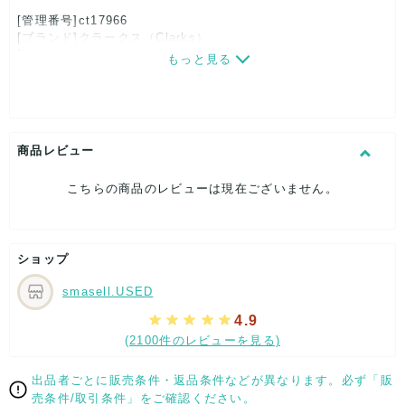
[管理番号]ct17966
[ブランド]クラークス（Clarks）
[対象]レディース
もっと見る
[カラー]ホワイト
[サイズ]
表記サイズ：22.5
くつ幅：約7cm
ヒール高：約1cm
商品レビュー
アウトソール全長：約23cm
[付属品]なし
こちらの商品のレビューは現在ございません。
[状態・コンディション]
やや傷や汚れあり
こちらはUSED品になりますので、使用に伴い、
ショップ
部分的に少々ダメージはございますが、
全体的には、まだまだご活躍頂けるお品になります。
smasell.USED
ダメージはできる限り、撮影しておりますので、ご確認下さい
ませ。
4.9
(2100件のレビューを見る)
[状態追記]リボン周辺に汚れ有り
【 サイズ・容量 】
出品者ごとに販売条件・返品条件などが異なります。必ず「販
売条件/取引条件」をご確認ください。