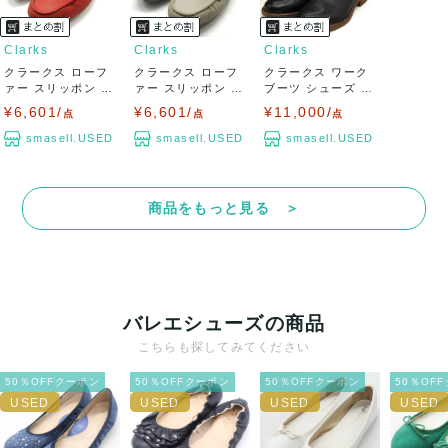
Clarks
Clarks
Clarks
クラークス ローフ
クラークス ローフ
クラークス ワーク
ァー スリッポン シ
ァー スリッポン シ
ブーツ シューズ ブ
ューズ ブラ...
ューズ ブラ...
ランド 靴 ...
¥6,601/
¥6,601/
¥11,000/
点
点
点
smasell.USED
smasell.USED
smasell.USED
商品をもっと見る ＞
バレエシューズの商品
こちらも探してみてください
50％OFFクーポン
50％OFFクーポン
50％OFFクーポン
50％OF