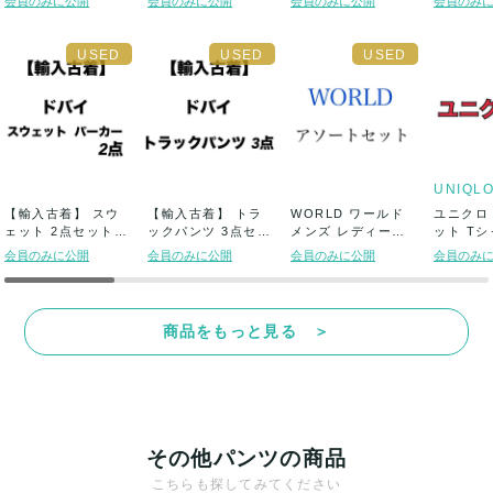
会員のみに公開
会員のみに公開
会員のみに公開
会員のみ
UNIQL
【輸入古着】 スウ
【輸入古着】 トラ
WORLD ワールド
ユニクロ 
ェット 2点セット
ックパンツ 3点セッ
メンズ レディース
ット Tシ
ドバイベー...
ト アディダ...
アパレル...
メT ム...
会員のみに公開
会員のみに公開
会員のみに公開
会員のみ
商品をもっと見る ＞
その他パンツの商品
こちらも探してみてください