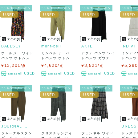
50％OFFクーポン
50％OFFクーポン
50％OFFクーポン
50％OF
BALLSEY
mont-bell
AKTE
INDIVI
ボールジー ワイド
モンベル テーパー
アクテ パンツ ワイ
インディ
パンツ ボトムス 総
ドパンツ ボトムス
ドパンツ ガウチョ
ドパンツ
柄 トゥモロ...
レディース ...
ボトムス...
ガウチョ 日
¥13,201/
¥4,620/
¥3,521/
¥5,280
点
点
点
smasell.USED
smasell.USED
smasell.USED
smas
50％OFFクーポン
50％OFFクーポン
50％OFFクーポン
50％OF
JOURNAL STANDARD
ジャーナルスタン
クリスチャンディ
フェンネル ワイド
ドレステ
ダード テーパード
オールスポーツ パ
パンツ ボトムス ガ
グパンツ