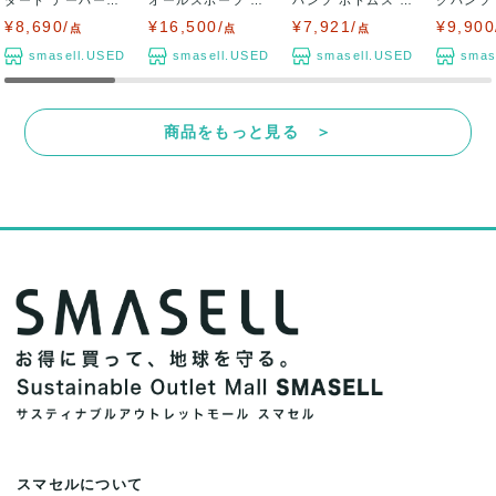
パンツ ボトムス...
ンツ ボトムス ...
ウチョ チェ...
ーパード ブ
¥8,690/
¥16,500/
¥7,921/
¥9,900
点
点
点
smasell.USED
smasell.USED
smasell.USED
smas
商品をもっと見る ＞
スマセルについて