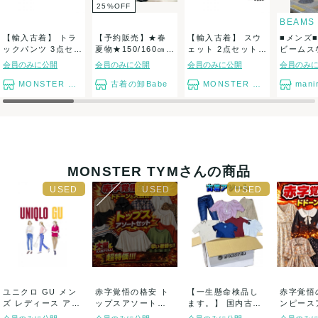
25
%
OFF
BEAMS
【輸入古着】 トラ
【予約販売】★春
【輸入古着】 スウ
■メンズ
ックパンツ 3点セッ
夏物★150/160㎝サ
ェット 2点セット
ビームス
ト アディダ...
イズ・女の...
ドバイベー...
クトショッ
会員のみに公開
会員のみに公開
会員のみに公開
会員のみ
MONSTER TYM
古着の卸Babe
MONSTER TYM
mani
MONSTER TYMさんの商品
ユニクロ GU メン
赤字覚悟の格安 ト
【一生懸命検品し
赤字覚悟
ズ レディース アパ
ップスアソートセ
ます。】 国内古着
ンピース
レルセット...
ット まとめ売り
アソートセット ...
セット 長物