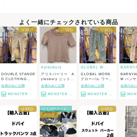
商品内容に関してご質問等あればお気軽にお問い合わせくださ
い。
よく一緒にチェックされている商品
他にも同ジャンルのものやメンズ、レディース、キッズ、小物
などアパレル品、多数出品中です。
Aylesbury
GLOBAL WORK
DOUBLE STANDR
アリスバーリー A
GLOBAL WORK
BARNYA
D CLOTHING
ylesbury ニットト
グローバル ワーク
M バン
ダ...
ップス...
グレー...
ーム ボ..
会員のみに公開
会員のみに公開
会員のみに公開
会員のみ
MONSTER TYM
MONSTER TYM
MONSTER TYM
MONST
10％OFFクーポン