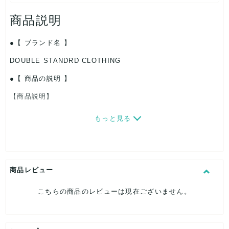
商品説明
【 ブランド名 】
DOUBLE STANDRD CLOTHING
【 商品の説明 】
【商品説明】
もっと見る
出品作業を簡素化し商品単価を出来るだけお安くさせて頂いて
おります。
簡易検品し写真撮影しておりますが見落としている可能性もあ
ります。
商品レビュー
汚れ箇所のある写真がある場合は似たような汚れ箇所が複数あ
こちらの商品のレビューは現在ございません。
る可能性もあります。
中古品ですのでご理解の上ご検討下さい。