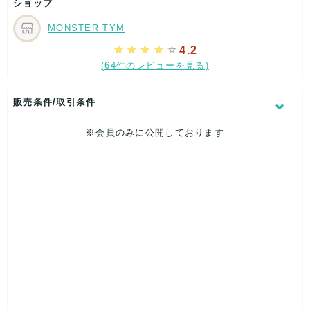
ショップ
MONSTER TYM
4.2
【 商品状態 】
(64件のレビューを見る)
USED品のため、シワ・汚れ・ダメージ・毛羽たち・記名など
がある場合がございます。
販売条件/取引条件
※会員のみに公開しております
検品の際に着用に支障のある破れがないかは確認しておりま
す。
★ご案内★
ご覧いただきありがとうございます。