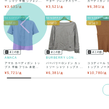
ー シャツ 半袖 シフォン...
ーター フレンチスリー
カーディガン 
ブ...
長...
¥3,631/
¥3,521/
¥6,381/
点
点
点
50％OFFクーポン
50％OFFクーポン
50％OFFクーポ
AMACA
BURBERRY LONDON
アマカ カーディガン トッ
バーバリーロンドン カッ
ココディール 
プス 半袖 フリル 未使...
トソー シャツ トップス ...
トップス ノースリ
¥5,721/
¥6,381/
¥10,780/
点
点
点