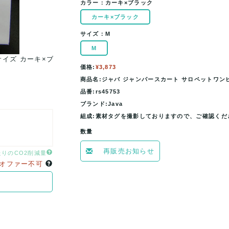
カラー：
カーキ×ブラック
カーキ×ブラック
サイズ：
M
M
サイズ カーキ×ブ
ジャバ ジャンパースカート サロペットワンピース 
価格:
¥3,873
ラック Java 【中古
商品名:ジャバ ジャンパースカート サロペットワンピー
品番:rs45753
ブランド:Java
組成:素材タグを撮影しておりますので、ご確認くだ
数量
再販売お知らせ
たりのCO2削減量
オファー不可