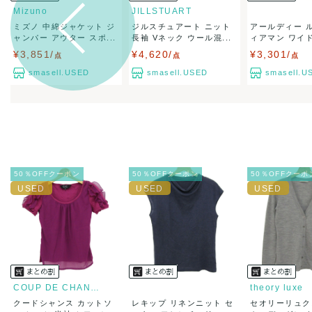
Mizuno
JILLSTUART
ミズノ 中綿ジャケット ジ
ジルスチュアート ニット
アールディー 
出荷
送料：
¥1,6
ャンパー アウター スポ...
長袖 Vネック ウール混...
ィアマン ワイ
出荷目安：
パ...
¥3,851/
¥4,620/
¥3,301/
点
点
出荷予定日
点
兵庫県から
smasell.USED
smasell.USED
smasell.U
50％OFFクーポン
50％OFFクーポン
50％OFFクーポ
COUP DE CHANCE
theory luxe
クードシャンス カットソ
レキップ リネンニット セ
セオリーリュク