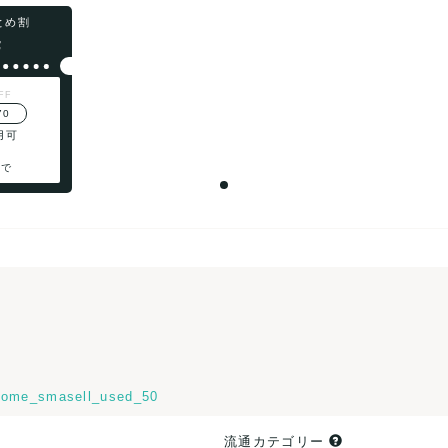
まとめ割
F
FF
70
用可
まで
ome_smasell_used_50
流通カテゴリー