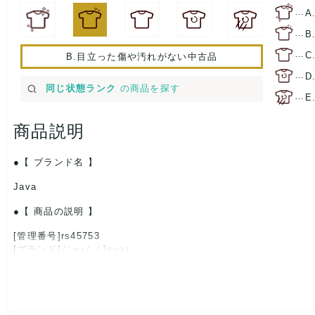
…
A
…
B
…
C
B.目立った傷や汚れがない中古品
…
D
同じ状態ランク
の商品を探す
…
E
商品説明
【 ブランド名 】
Java
【 商品の説明 】
[管理番号]rs45753
[ブランド]ジャバ（Java）
[対象]レディース
[カラー]カーキ×ブラック
[素材]素材タグを撮影しておりますので、ご確認くださいませ。
[サイズ]