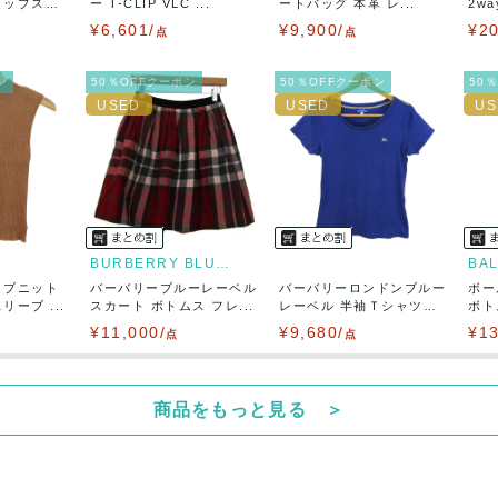
トップス
ー T-CLIP VLC ...
ートバッグ 本革 レ...
2w
¥6,601/
¥9,900/
¥20
点
点
ン
50％OFFクーポン
50％OFFクーポン
50
BURBERRY BLUE LABEL
BA
リブニット
バーバリーブルーレーベル
バーバリーロンドンブルー
ボー
ーブ ...
スカート ボトムス フレ...
レーベル 半袖Ｔシャツ
ボト
ト...
¥11,000/
¥9,680/
¥13
点
点
商品をもっと見る ＞