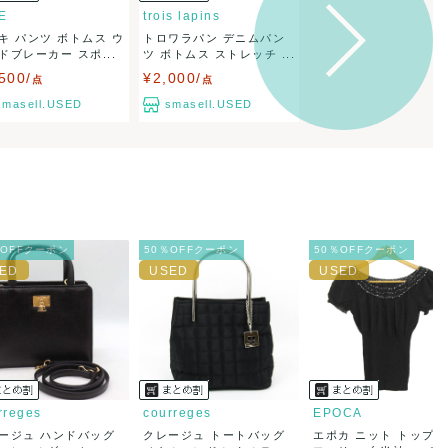
E
trois lapins
キ パンツ ボトムス ウ
トロワラパン デニムパン
ドブレーカー スポ...
ツ ボトムス ストレッチ ...
500/
¥2,000/
点
点
smasell.USED
smasell.USED
％OFFクーポン
50％OFFクーポン
50％OFFクーポン
rreges
courreges
EPOCA
ージュ ハンドバッグ
クレージュ トートバッグ
エポカ ニット トップス