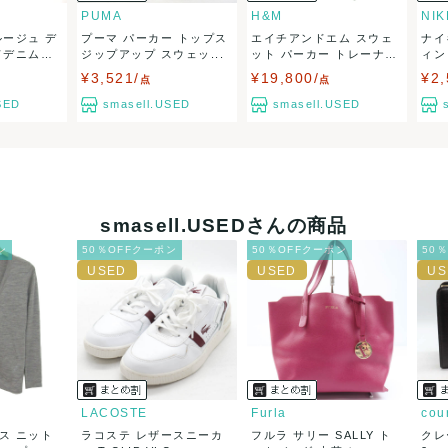
PUMA
H&M
NIK
ルージュ デ
プーマ パーカー トップス
エイチアンドエム スウェ
ナイ
50
(見込み)
送料表を確認する
ドデニム
ジップアップ スウェッ...
ット パーカー トレーナ
ィン
5営業日以内
ー...
¥3,521/
¥19,800/
¥2,
：なるべく最短で発送致します。
点
点
出荷
SED
smasell.USED
smasell.USED
smasell.USEDさんの商品
ン
50％OFFクーポン
50％OFFクーポン
50
LACOSTE
Furla
cou
ス ニット
ラコステ レザースニーカ
フルラ サリー SALLY ト
クレ