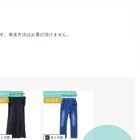
ます。発送方法はお選び頂けません。
ルを避けるため、神経質な方や完璧な商品を求められる方は御購
載前に必ずコメント欄よりご連絡お願い致します。対応できるこ
％OFFクーポン
50％OFFクーポン
。
ご連絡お願い致します。