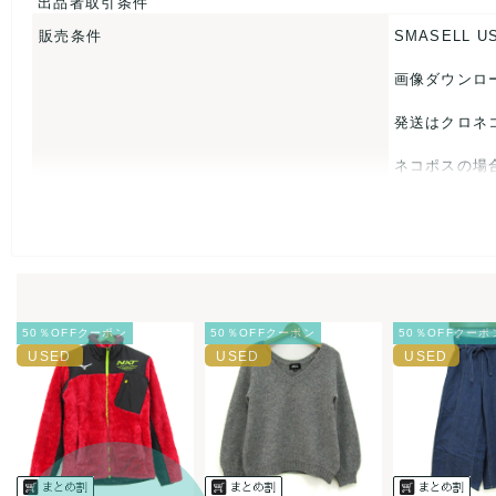
出品者取引条件
なし
販売条件
SMASELL U
画像ダウンロ
発送はクロネ
ネコポスの場
USED品に
入をお控えく
また商品には
50％OFFクーポン
50％OFFクーポン
50％OFFクーポ
とがあれば、
また並行輸入
万が一、購入
決済方法
クレジット