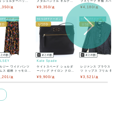
ay ショルダーバッ...
メタルハンドル キルテ
フスリーブ 半袖 スパ...
ィ...
,350/
¥9,350/
¥4,180/
点
点
点
％OFFクーポン
50％OFFクーポン
50％OFFクーポン
LLSEY
Kate Spade
ルジー ワイドパンツ
ケイトスペード ショルダ
レジァンス ブラウス 
ムス 総柄 トゥモロ...
ーバッグ ナイロン クロ
ツ トップス フリル 長..
ス...
,201/
¥9,900/
¥3,521/
点
点
点