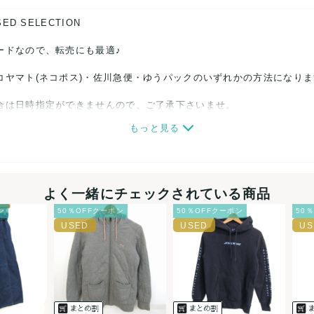
SED SELECTION
ードなので、転売にも最適♪
コヤマト(ネコポス)・佐川急便・ゆうパックのいずれかの方法になり
合は日時指定ができませんので、ご了承下さいませ。
もっと見る
関しましては、見る方によって状態の価値観が異なりますので、トラブ
ださい。
細心の注意をはらっておりますが、何かございましたら、レビュー記
よく一緒にチェックされている商品
ン
50％OFFクーポン
50％OFFクーポン
50
誠意をもって対応致します。
品もございますので、真贋方法などお答えできない場合もございます
後に偽造品等が発覚しましたら、返品・返金にて対応致しますので、
カード、メルペイ、銀行振込、PayPay、コンビニ払い