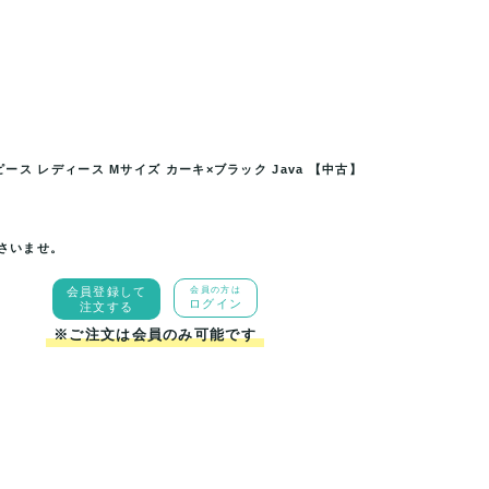
レディース Mサイズ カーキ×ブ
ジャバ ジャンパースカート サロペッ
】
ラック 
ス レディース Mサイズ カーキ×ブラック Java 【中古】
さいませ。
会員登録して
会員の方は
ログイン
注文する
※ご注文は会員のみ可能です