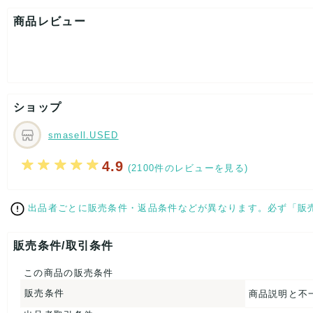
表記サイズ：M
肩幅：約24cm
商品レビュー
着丈：約119cm
身幅：約46cm
[付属品]なし
[状態・コンディション]
目立った傷や汚れなし
ショップ
こちらはUSED品になりますが、
特記する程のダメージはなく、状態良好なお品になります。
ダメージがある場合はできる限り、撮影しておりますので、
smasell.USED
ご確認下さいませ。
4.9
(2100件のレビューを見る)
【 サイズ・容量 】
表記サイズ：M
出品者ごとに販売条件・返品条件などが異なります。必ず「販
肩幅：約24cm
着丈：約119cm
身幅：約46cm
販売条件/取引条件
【 素材・成分 】
この商品の販売条件
素材タグを撮影しておりますので、ご確認くださいませ。
販売条件
商品説明と不
【 商品札 】