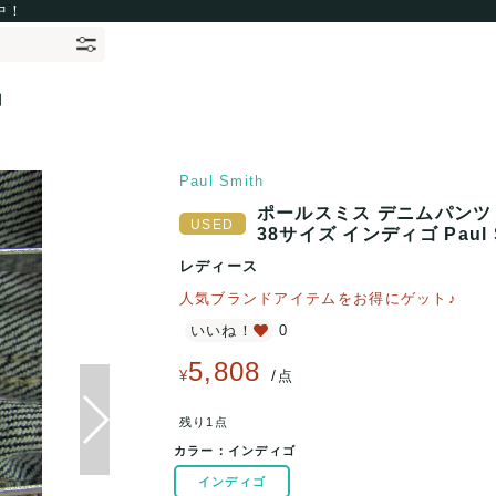
中！
細
Paul Smith
ポールスミス デニムパンツ
38サイズ インディゴ Paul 
レディース
人気ブランドアイテムをお得にゲット♪
いいね！
0
5,808
/
¥
点
残り1点
カラー：
インディゴ
インディゴ