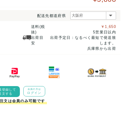
配送先都道府県
送料(税
￥1,650
抜)
5営業日以内
出荷目
出荷予定日：なるべく最短で発送致
安
します。
兵庫県から出荷
員登録して
会員の方は
ログイン
注文する
注文は会員のみ可能です