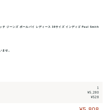
 ジーンズ ポールバイ レディース 38サイズ インディゴ Paul Smith
ジーンズ ポールバイ レディース
ポールスミス デニムパンツ ボトムス
..
38サイズ
いませ。
1
¥5,280
¥528
¥5,808