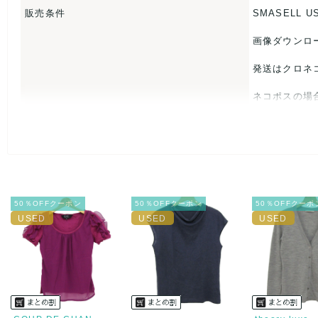
販売条件
SMASELL U
素材タグを撮影しておりますので、ご確認下さいませ。
【 商品札 】
画像ダウンロ
なし
発送はクロネ
ネコポスの場
USED品に
入をお控えく
また商品には
50％OFFクーポン
50％OFFクーポン
50％OFFクーポ
とがあれば、
また並行輸入
万が一、購入
決済方法
クレジット