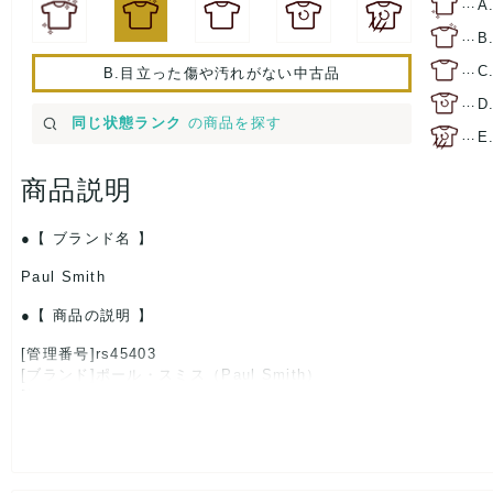
…
A
…
B
…
C
B.目立った傷や汚れがない中古品
…
D
同じ状態ランク
の商品を探す
…
E
商品説明
【 ブランド名 】
Paul Smith
【 商品の説明 】
[管理番号]rs45403
[ブランド]ポール・スミス（Paul Smith）
[対象]レディース
[カラー]インディゴ
[素材]素材タグを撮影しておりますので、ご確認下さいませ。
[サイズ]
表記サイズ：38