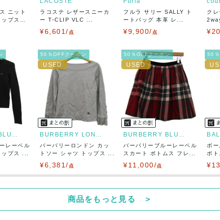
LACOSTE
Furla
cou
ス ニット
ラコステ レザースニーカ
フルラ サリー SALLY ト
クレ
50
(見込み)
送料表を確認する
トップス
ー T-CLIP VLC ...
ートバッグ 本革 レ...
2w
5営業日以内
¥6,601/
¥9,900/
¥20
：なるべく最短で発送致します。
点
点
出荷
ン
50％OFFクーポン
50％OFFクーポン
50
BURBERRY BLUE LABEL
BURBERRY LONDON
BURBERRY BLUE LABEL
BA
ーレーベル
バーバリーロンドン カッ
バーバリーブルーレーベル
ボー
プス ...
トソー シャツ トップス ...
スカート ボトムス フレ...
ボト
¥6,381/
¥11,000/
¥13
点
点
商品をもっと見る ＞