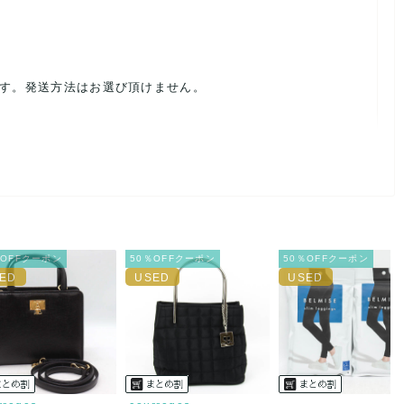
ます。発送方法はお選び頂けません。
ルを避けるため、神経質な方や完璧な商品を求められる方は御購
載前に必ずコメント欄よりご連絡お願い致します。対応できるこ
％OFFクーポン
50％OFFクーポン
50％OFFクーポン
。
ご連絡お願い致します。