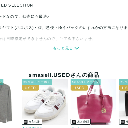
SED SELECTION
ードなので、転売にも最適♪
コヤマト(ネコポス)・佐川急便・ゆうパックのいずれかの方法になり
合は日時指定ができませんので、ご了承下さいませ。
もっと見る
関しましては、見る方によって状態の価値観が異なりますので、トラブ
ださい。
細心の注意をはらっておりますが、何かございましたら、レビュー記
smasell.USEDさんの商品
ン
50％OFFクーポン
50％OFFクーポン
50
誠意をもって対応致します。
品もございますので、真贋方法などお答えできない場合もございます
後に偽造品等が発覚しましたら、返品・返金にて対応致しますので、
カード、メルペイ、銀行振込、PayPay、コンビニ払い