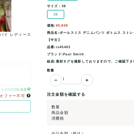
サイズ：
38
38
価格:
¥5,808
商品名:ポールスミス デニムパンツ ボトムス ストレッチ
ルバイ レディース
ポールスミス デニムパンツ ボトムス ストレッチ 
【中古】
38サイズ インディゴ .
品番:rs45403
ブランド:Paul Smith
組成:素材タグを撮影しておりますので、ご確認下さ
数量
たりのCO2削減量
注文金額を確認する
オファー不可
数量
商品金額
消費税
合計金額（税込）