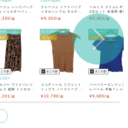
rreges
courreges
ージュ ハンドバッグ
クレージュ トートバッグ
ベルミス スリムレギン
ay ショルダーバッ...
メタルハンドル キルテ
2点セット 未使用 着圧..
ィ...
,350/
¥9,350/
¥3,301/
点
点
点
％OFFクーポン
50％OFFクーポン
50％OFFクーポン
LLSEY
ルジー ワイドパンツ
ココディール リブニット
バーバリーロンドンブ
ムス 総柄 トゥモロ...
トップス ノースリーブ ...
レーベル 半袖Ｔシャツ
ト...
,201/
¥10,780/
¥9,680/
点
点
点