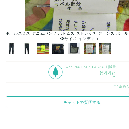
ポールスミス デニムパンツ ボトムス ストレッチ ジーンズ ポー
38サイズ インディゴ ...
Cool the Earth PJ CO2削減量
644g
＊1点あ
チャットで質問する