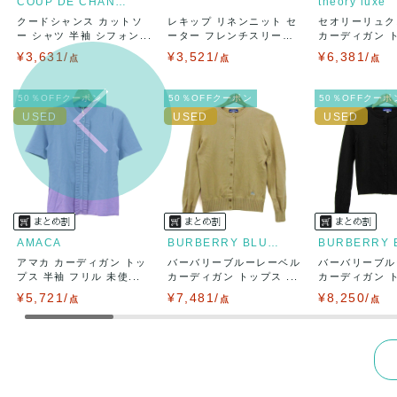
COUP DE CHANCE
theory luxe
クードシャンス カットソ
レキップ リネンニット セ
セオリーリュク
出荷
送料：
¥1,6
ー シャツ 半袖 シフォン...
ーター フレンチスリー
カーディガン 
出荷目安：
ブ...
長...
¥3,631/
¥3,521/
¥6,381/
点
点
出荷予定日
点
兵庫県から
50％OFFクーポン
50％OFFクーポン
50％OFFクーポ
AMACA
BURBERRY BLUE LABEL
アマカ カーディガン トッ
バーバリーブルーレーベル
バーバリーブル
プス 半袖 フリル 未使...
カーディガン トップス ...
カーディガン トッ
¥5,721/
¥7,481/
¥8,250/
点
点
点