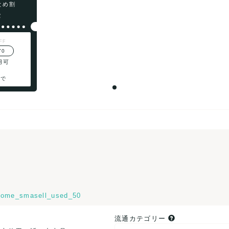
まとめ割
F
FF
70
用可
まで
ome_smasell_used_50
流通カテゴリー