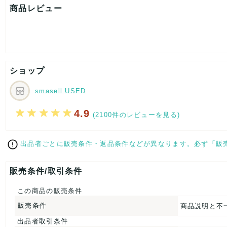
ウエスト：約70cm
商品レビュー
股上：約24cm
股下：約80cm
ヒップ：約41cm
裾幅：約14cm
[付属品]なし
[状態・コンディション]
ショップ
目立った傷や汚れなし
こちらはUSED品になりますが、
smasell.USED
特記する程のダメージはなく、状態良好なお品になります。
ダメージがある場合はできる限り、撮影しておりますので、
4.9
(2100件のレビューを見る)
ご確認下さいませ。
【 サイズ・容量 】
出品者ごとに販売条件・返品条件などが異なります。必ず「販
表記サイズ：38
ウエスト：約70cm
販売条件/取引条件
股上：約24cm
股下：約80cm
この商品の販売条件
ヒップ：約41cm
裾幅：約14cm
販売条件
商品説明と不
【 素材・成分 】
出品者取引条件