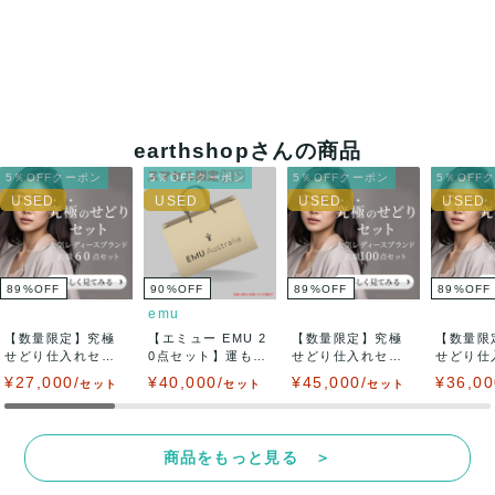
earthshopさんの商品
5％OFFクーポン
5％OFFクーポン
5％OFFクーポン
5％OFF
89
%
OFF
90
%
OFF
89
%
OFF
89
%
OFF
emu
【数量限定】究極
【エミュー EMU 2
【数量限定】究極
【数量限
せどり仕入れセッ
0点セット】運も福
せどり仕入れセッ
せどり仕
ト ★某リユース
も詰め放題...
ト ★某リユース
ト ★某
¥27,000/
¥40,000/
¥45,000/
¥36,00
セット
セット
セット
販...
販...
販...
商品をもっと見る ＞