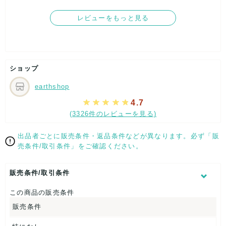
取引満足
1点1点の交換などの対応はできませんので、大量の格安限定ア
レビューをもっと見る
5
ソートとして
ご理解の上購入くださいませ。
ノークレム、ノーリターンにてご購入お願いします。
ショップ
earthshop
※画像はイメージ画像になります。
4.7
(3326件のレビューを見る)
出品者ごとに販売条件・返品条件などが異なります。必ず「販
売条件/取引条件」をご確認ください。
販売条件/取引条件
この商品の販売条件
販売条件