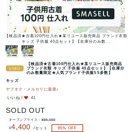
【検品済★古着100円仕入れ★某リユース販売商品 ブランド衣類
キッズ 子供服 40点セット】【在庫分のみ数...
【検品済★古着100円仕入れ★某リユース販売商品
ブランド衣類 キッズ 子供服 40点セット】【在庫分
のみ数量限定★人気ブランド子供服SS多数】
キッズ
ヤフオク・メルカリに最適♪
いいね！
41
SOLD OUT
オープンプライス：
¥
88,000
4,400
/
¥
セット
95
% OFF