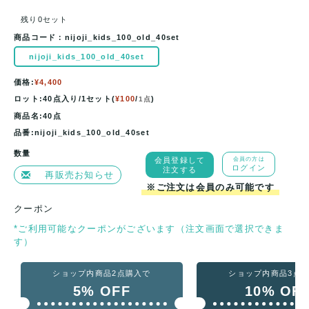
残り0セット
商品コード：
nijoji_kids_100_old_40set
nijoji_kids_100_old_40set
価格:
¥4,400
ロット:40点入り/1セット(
¥100
/
)
1点
商品名:40点
品番:nijoji_kids_100_old_40set
数量
会員登録して
会員の方は
ログイン
注文する
再販売お知らせ
※ご注文は会員のみ可能です
クーポン
*ご利用可能なクーポンがございます（注文画面で選択できま
す）
ショップ内商品2点購入で
ショップ内商品3点
5% OFF
10% OF