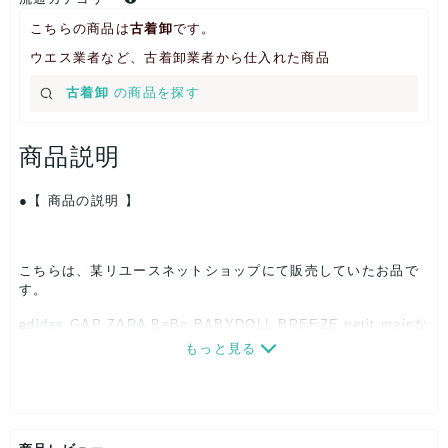
こちらの商品は
古着卸
です。
ウエス業者など、古着卸業者から仕入れた商品
古着卸
の商品を探す
商品説明
【 商品の説明 】
こちらは、某リユースネットショップにて販売していたお品で
す。
adidas GAP ZARA BeBe BABYDOLL
BREEZE
petit main
な
どなど人気ブランド色々厳選してます。
もっと見る
ブランドは色々入ります。
ランダムに詰め込みますので、ブランドに偏りがあることがあ
ります。