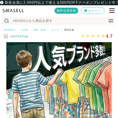
新規会員に2,000円以上で使える500円OFFクーポンプレゼント中
無料会員登録
ログイン
SMASELL
その他
福袋・福箱
キッズ
商品詳細
4.7
earthshop