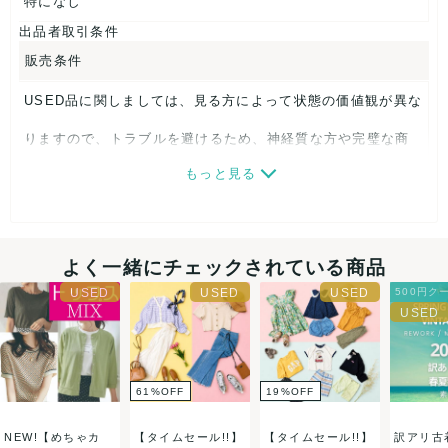
特になし
出品者取引条件
販売条件
USED品に関しましては、見る方によって状態の価値観が異な
りますので、トラブルを避けるため、神経質な方や完璧な商
もっと見る
品を求められる方は御購入をお控えください。
また商品には細心の注意をはらっておりますが、何かござい
ましたら、レビュー記載前に必ずコメント欄よりご連絡お願
よく一緒にチェックされている商品
い致します。対応できることがあれば、誠意をもって対応致
500円ク
します。
決済方法
61
%
OFF
19
%
OFF
クレジットカード、メルペイ、銀行振込、PayPay、コンビ
NEW!【めちゃカ
【タイムセール!!】
【タイムセール!!】
訳アリ古着
ニ払い