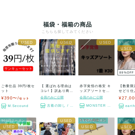
福袋・福箱の商品
こちらも探してみてください
5％OFF
89
%
OFF
ご奉仕品 39円/枚セ
【 選ばれる理由は
赤字覚悟の格安 キ
【数量限
ット
コレ! 】訳あり商品
ッズアソートセッ
せどり仕
/ 原価ギ...
ト まとめ売り
ト ★某
¥390〜/
会員のみに公開
会員のみに公開
¥27,00
セット
販...
古着の卸し / 無色透明
MONSTER TYM
M.Secound
eart
500円クーポン
5％OFFクーポン
5％OFF