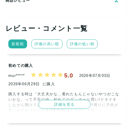
商品レビュー
今回、倉庫整理のため、期間限定で
格安にて販売致します。
レビュー・コメント一覧
新着順
評価の高い順
評価の低い順
人気ブランド～スポーツブランドまでランダムに入ります。
衣類のシーズンもランダムになりますが、SS春夏物が多いで
す。
初めての購入
5.0
mur*****
2026年07月03日
状態は
2026年06月28日
に購入
美品のお品から汚れなどダメージはあるがお使いいただける範
購入する時は「大丈夫かな…着れたもんじゃないやつがこな
囲の
いかな」って不安の中、初めてのダンボール買い!ドキドキ
詳細を見る
しながら開けてみると…綺麗なお洋服ばかり!!周りに子供が
状態のお品までのセットになります。
多いのであげたくなる!(販売用)またリピします✨️      
記載内容
梱包
商品満足
交渉
出荷
5
5
5
5
5
本気で仕入れ、利益を上げたい方には最適だと思います。