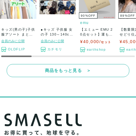
90
%
OFF
89
%
OFF
emu
キッズ(男の子)子供
●キッズ 子供服 女
【エミュー EMU 2
【数量限
服アソート まとめ
の子 130～140cm
0点セット】運も福
せどり仕
売り 古着...
サイズ...
も詰め放題...
ト ★某
会員のみに公開
会員のみに公開
¥40,000/
¥45,00
セット
販...
OLDFLIP
カチモリ
earthshop
eart
商品をもっと見る ＞