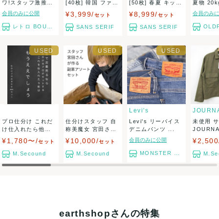
ワ!スタッフ激推し!
[40枚] 韓国 ファッ
[50枚] 春夏 キッズ
夏物 20k
春夏・Lad...
ショ...
子供...
サイ...
会員のみに公開
¥3,999/
¥8,999/
会員のみ
セット
セット
出荷
レトロ BOUTIQUE
OLDF
SANS SERIF
SANS SERIF
送料：
1点あたり¥1,650
(見込み)
送料表を確認する
出荷目安：1週間程度
兵庫県から出荷
Levi's
プロ仕分け これだ
仕分けスタッフ 自
Levi's リーバイス
未使用 
け仕入れたら他は
称美魔女 宮田さん
デニムパンツ ...
JOURNA
「もうええでし
が作る アパレ...
AR...
¥1,780〜/
¥10,000/
会員のみに公開
¥2,500
セット
セット
ょ...
MONSTER TYM
M.Secound
M.Secound
M.Se
earthshopさんの特集