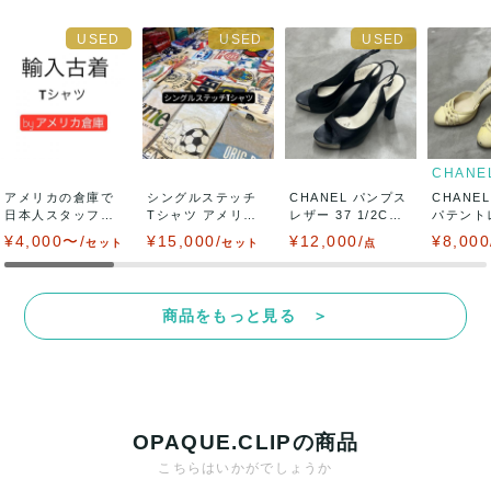
CHANE
アメリカの倉庫で
シングルステッチ
CHANEL パンプス
CHANE
日本人スタッフが
Tシャツ アメリカ
レザー 37 1/2C
パテント
日本向けにハンド
の倉庫で日本...
ブ...
フトエナ.
¥4,000〜/
¥15,000/
¥12,000/
¥8,000
セット
セット
点
ピ...
商品をもっと見る ＞
OPAQUE.CLIPの商品
こちらはいかがでしょうか