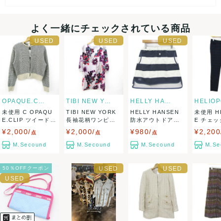
・20000円以上ご注文頂きました場合送料無料ですが、北海道
よく一緒にチェックされている商品
のお客様は 一箱毎に1000円、沖縄/その他離島のお客様は、
一箱毎に1500円、受注確定時に頂戴いたします。
・返品不可
OPAQUE.CLIP
TIBI NEW YORK
HELLY HANSEN
HELIO
未使用 C OPAQU
TIBI NEW YORK
HELLY HANSEN
未使用 H
E.CLIP ツイードラ
長袖花柄ワンピー
防水アウトドアス
E チェ
決済方法
イク...
ス シ...
カート ...
パードパ.
¥2,000/
¥2,000/
¥980/
¥2,200
点
点
点
クレジットカード、メルペイ、銀行振込、PayPay、コンビ
M.Secound
M.Secound
M.Secound
M.Se
ニ払い
50％OFFクーポン
出荷
送料：
¥1,800
(見込み)
送料表を確認する
こちらの出品者の商品を
¥20,000以上注文の場合送料無料
に
なります