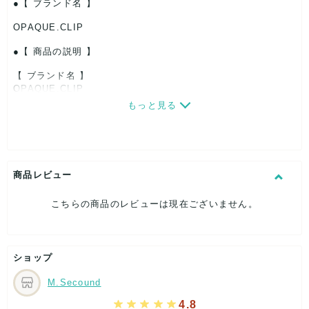
【 ブランド名 】
OPAQUE.CLIP
【 商品の説明 】
【 ブランド名 】
OPAQUE.CLIP
もっと見る
【 商品の説明 】
未使用 C OPAQUE.CLIP ツイードライク フェイクパールカー
商品レビュー
ディガン サイズ38/M ベージュ×ブラック 637-35031 A00388
こちらの商品のレビューは現在ございません。
実寸は写真をご参考下さい。
ショップ
M.Secound
4.8