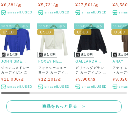
ン トップス 長...
フリル 未使...
分袖 Vネッ...
プス 半袖 
¥6,381/
¥5,721/
¥27,501/
¥8,580
点
点
点
smasell.USED
smasell.USED
smasell.USED
smas
50％OFFクーポン
50％OFFクーポン
50％OFFクーポン
50％OF
JOHN SMEDLEY
FOXEY NEW YORK
GALLARDAGALANTE
ANAYI
ジョンスメドレー
フォクシーニュー
ガリャルダガラン
アナイ 
カーディガン ニッ
ヨーク カーディガ
テ カーディガン 長
トカーデ
ト トップス ...
ン トップス ク...
袖 ウール混 ...
ップス レ
¥11,000/
¥12,101/
¥9,900/
¥9,020
点
点
点
smasell.USED
smasell.USED
smasell.USED
smas
商品をもっと見る ＞