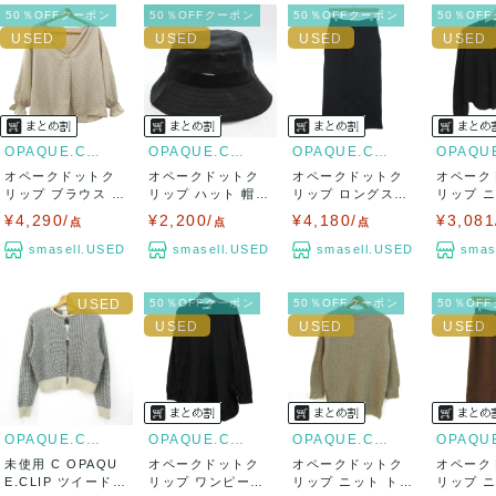
50％OFFクーポン
50％OFFクーポン
50％OFFクーポン
50％OF
OPAQUE.CLIP
OPAQUE.CLIP
OPAQUE.CLIP
オペークドットク
オペークドットク
オペークドットク
オペーク
リップ ブラウス シ
リップ ハット 帽子
リップ ロングスカ
リップ 
ャツ トップス...
ブランド メ...
ート ボトムス ...
クルーネッ
¥4,290/
¥2,200/
¥4,180/
¥3,081
点
点
点
smasell.USED
smasell.USED
smasell.USED
smas
50％OFFクーポン
50％OFFクーポン
50％OF
OPAQUE.CLIP
OPAQUE.CLIP
OPAQUE.CLIP
未使用 C OPAQU
オペークドットク
オペークドットク
オペーク
E.CLIP ツイードラ
リップ ワンピース
リップ ニット トッ
リップ 