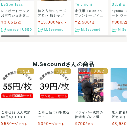
出荷目安：1週間程度
LeSportsac
Te chichi
Sybilla
岡山県から出荷
レスポートサック
輸入古着シリーズ
未使用 Te chichi
sybill
お財布ショルダー
アロハ 柄シャツ メ
ファンシーツィー
ート ウー
ショルダーバッ...
ンズアソート...
ドJ...
サイ...
¥3,851/
¥13,000/
¥2,500/
¥980/
点
セット
点
smasell.USED
M.Secound
M.Secound
M.Se
M.Secoundさんの商品
ご奉仕品 大人衣類
ご奉仕品 39円/枚セ
ドライバー浅野の
無人古着
55円/枚 GOGOセ
ット
後継者プレス機の
販売向け
ット
魔術師ケンちゃん
セット
¥550〜/
¥390〜/
¥700/
¥3,980
セット
セット
セット
セ...