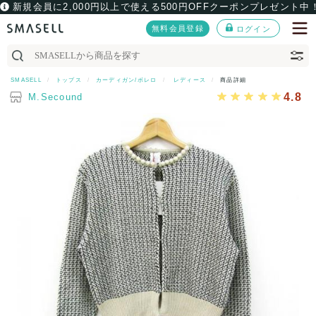
新規会員に2,000円以上で使える500円OFFクーポンプレゼント中
無料会員登録
ログイン
SMASELL
トップス
カーディガン/ボレロ
レディース
商品詳細
4.8
M.Secound