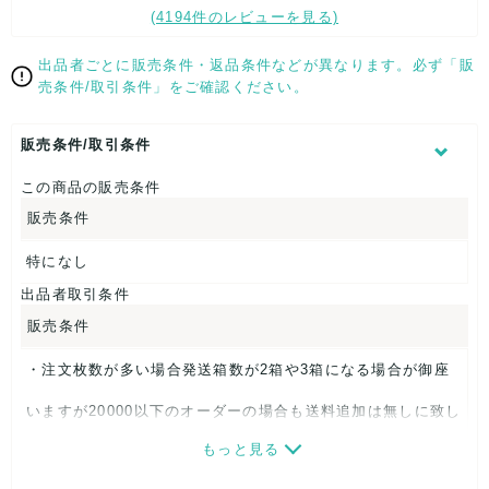
(4194件のレビューを見る)
簡易検品し写真撮影しておりますが見落としている可能性もあ
ります。
汚れ箇所のある写真がある場合は似たような汚れ箇所が複数あ
出品者ごとに販売条件・返品条件などが異なります。必ず「販
る可能性もあります。
売条件/取引条件」をご確認ください。
中古品ですのでご理解の上ご検討下さい。
販売条件/取引条件
この商品の販売条件
販売条件
特になし
出品者取引条件
販売条件
・注文枚数が多い場合発送箱数が2箱や3箱になる場合が御座
いますが20000以下のオーダーの場合も送料追加は無しに致し
もっと見る
ました。多くご注文頂く程大変お得な内容になります。