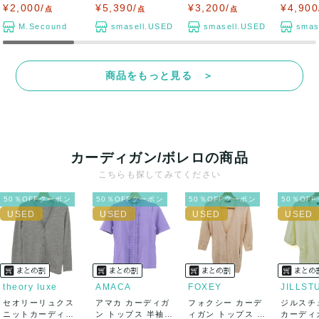
イク...
長袖 チュニッ...
プス 長袖 チ...
ート ボトム
¥2,000/
¥5,390/
¥3,200/
¥4,900
点
点
点
M.Secound
smasell.USED
smasell.USED
smas
商品をもっと見る ＞
カーディガン/ボレロの商品
こちらも探してみてください
50％OFFクーポン
50％OFFクーポン
50％OFFクーポン
50％OF
theory luxe
AMACA
FOXEY
JILLST
セオリーリュクス
アマカ カーディガ
フォクシー カーデ
ジルスチ
ニットカーディガ
ン トップス 半袖
ィガン トップス 七
カーディ