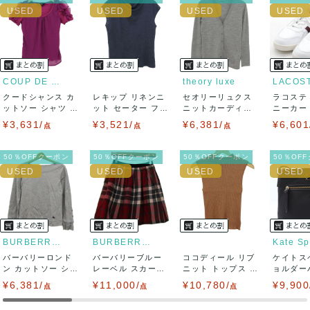
ませ。
USED品に関しましては、見る方によって状態の価値観が異な
りますので、トラブルを避けるため、神経質な方や完璧な商
COUP DE CHANCE
theory luxe
LACOS
クードシャンス カ
レキップ リネンニ
セオリーリュクス
ラコステ
品を求められる方は御購入をお控えください。
ットソー シャツ 半
ット セーター フレ
ニットカーディガ
ニーカー T
袖 シフォン...
ンチスリーブ...
ン トップス 長...
LC ...
¥3,631/
¥3,521/
¥6,381/
¥6,601
また商品には細心の注意をはらっておりますが、何かござい
点
点
点
ましたら、レビュー記載前に必ずコメント欄よりご連絡お願
50％OFFクーポン
50％OFFクーポン
50％OFFクーポン
50％OF
い致します。対応できることがあれば、誠意をもって対応致
します。
また並行輸入品もございますので、真贋方法などお答えでき
BURBERRY LONDON
BURBERRY BLUE LABEL
Kate S
バーバリーロンド
ない場合もございます。
バーバリーブルー
ココディール リブ
ケイトス
ン カットソー シャ
レーベル スカート
ニット トップス ノ
ョルダー
ツ トップス ...
ボトムス フレ...
ースリーブ ...
イロン ク
¥6,381/
万が一、購入後に偽造品等が発覚しましたら、返品・返金に
¥11,000/
¥10,780/
¥9,900
点
点
点