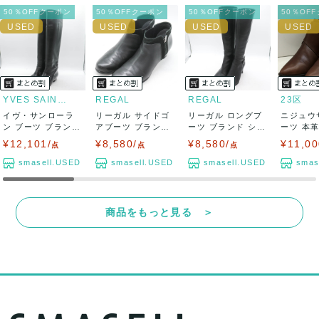
50％OFFクーポン
50％OFFクーポン
50％OFFクーポン
50％OF
YVES SAINT LAURENT
REGAL
REGAL
23区
イヴ・サンローラ
リーガル サイドゴ
リーガル ロングブ
ニジュウ
ン ブーツ ブランド
アブーツ ブランド
ーツ ブランド シュ
ーツ 本革
シューズ 靴...
シューズ 靴...
ーズ 靴 日...
レザー ブラ
¥12,101/
¥8,580/
¥8,580/
¥11,00
点
点
点
smasell.USED
smasell.USED
smasell.USED
smas
商品をもっと見る ＞