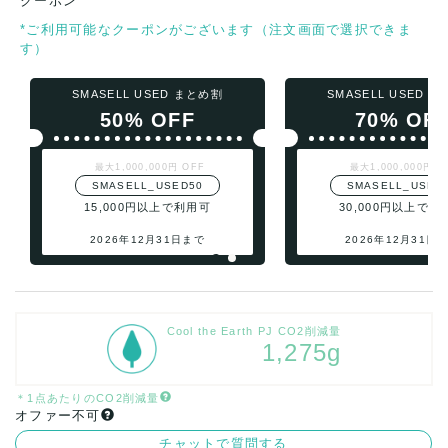
クーポン
*ご利用可能なクーポンがございます（注文画面で選択できま
す）
SMASELL USED まとめ割
SMASELL USED 
50% OFF
70% OF
最大1,000,000円 OFF
最大1,000,000円 O
SMASELL_USED50
SMASELL_USED
15,000円以上で利用可
30,000円以上で利
2026年12月31日まで
2026年12月31日
Cool the Earth PJ CO2削減量
1,275g
＊1点あたりのCO2削減量
オファー不可
チャットで質問する