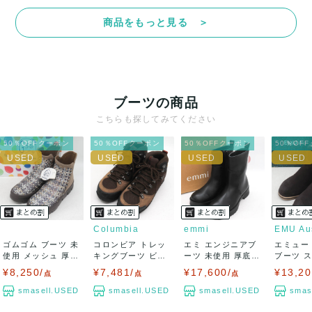
て対応致しますので、ご連絡お願い致します。
商品をもっと見る ＞
決済方法
クレジットカード、メルペイ、銀行振込、PayPay、コンビ
ニ払い
ブーツの商品
出荷
こちらも探してみてください
送料：
¥1,650
(見込み)
送料表を確認する
50％OFFクーポン
50％OFFクーポン
50％OFFクーポン
50％OF
出荷目安：5営業日以内
出荷予定日：なるべく最短で発送致します。
兵庫県から出荷
Columbia
emmi
ゴムゴム ブーツ 未
コロンビア トレッ
エミ エンジニアブ
エミュー
使用 メッシュ 厚底
キングブーツ ビブ
ーツ 未使用 厚底
ブーツ 
ブランド...
ラムソール ア...
ブランド シ...
ァー シュー
¥8,250/
¥7,481/
¥17,600/
¥13,20
点
点
点
smasell.USED
smasell.USED
smasell.USED
smas