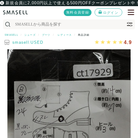
新規会員に2,000円以上で使える500円OFFクーポンプレゼント中
無料会員登録
ログイン
SMASELL
シューズ
ブーツ
レディース
商品詳細
4.9
smasell.USED