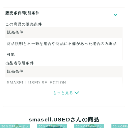
表記サイズ：24
くつ幅：約7.5cm
販売条件/取引条件
ヒール高：約3cm
筒周り：約27cm
この商品の販売条件
アウトソール全長：約25.5cm
販売条件
【 商品札 】
商品説明と不一致な場合や商品に不備があった場合のみ返品
なし
可能
出品者取引条件
販売条件
SMASELL USED SELECTION
もっと見る
画像ダウンロードなので、転売にも最適♪
発送はクロネコヤマト(ネコポス)・佐川急便・ゆうパックのい
ずれかの方法になります。発送方法はお選び頂けません。
smasell.USEDさんの商品
ネコポスの場合は日時指定ができませんので、ご了承下さい
50％OFFクーポン
50％OFFクーポン
50％OFFクーポン
50％OF