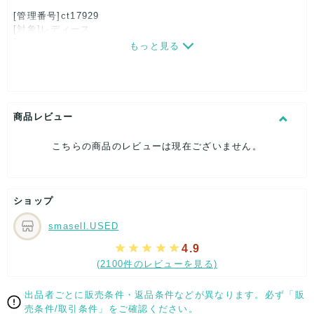
[管理番号]ct17929
[対象]レディース
[カラー]グレー
もっと見る
[サイズ]
表記サイズ：24
くつ幅：約7.5cm
ヒール高：約3cm
筒丈：約14cm
商品レビュー
筒周り：約27cm
アウトソール全長：約25.5cm
こちらの商品のレビューは現在ございません。
[付属品]なし
[状態・コンディション]
やや傷や汚れあり
ショップ
こちらはUSED品になりますので、使用に伴い、
部分的に少々ダメージはございますが、
smasell.USED
全体的には、まだまだご活躍頂けるお品になります。
ダメージはできる限り、撮影しておりますので、ご確認下さい
4.9
ませ。
(2100件のレビューを見る)
[状態追記]部分的なスレ・キズ有り
出品者ごとに販売条件・返品条件などが異なります。必ず「販
【 サイズ・容量 】
売条件/取引条件」をご確認ください。