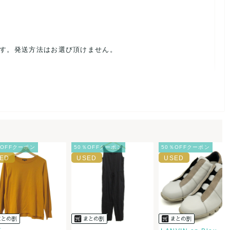
ます。発送方法はお選び頂けません。
ルを避けるため、神経質な方や完璧な商品を求められる方は御購
載前に必ずコメント欄よりご連絡お願い致します。対応できるこ
％OFFクーポン
50％OFFクーポン
50％OFFクーポン
。
ご連絡お願い致します。