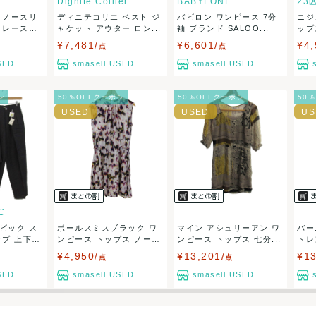
Dignite Collier
BABYLONE
23
 ノースリ
ディニテコリエ ベスト ジ
バビロン ワンピース 7分
ニジ
50
(見込み)
送料表を確認する
 レース襟
ャケット アウター ロン...
袖 ブランド SALOO...
ップ
5営業日以内
¥7,481/
¥6,601/
¥4,
：なるべく最短で発送致します。
点
点
出荷
SED
smasell.USED
smasell.USED
ン
50％OFFクーポン
50％OFFクーポン
50
C
ビック ス
ポールスミスブラック ワ
マイン アシュリーアン ワ
バー
ップ 上下
ンピース トップス ノー
ンピース トップス 七分...
トレ
ス...
...
¥4,950/
¥13,201/
¥13
点
点
SED
smasell.USED
smasell.USED