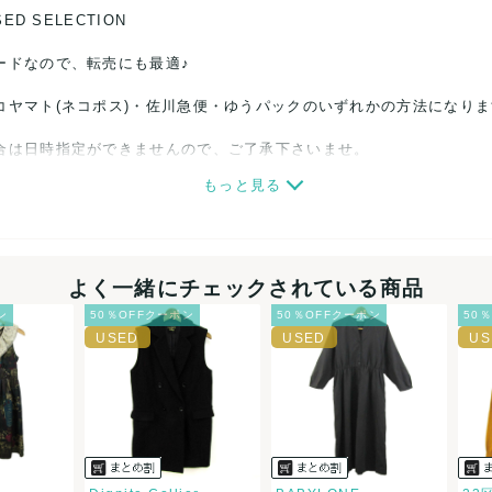
SED SELECTION
ードなので、転売にも最適♪
コヤマト(ネコポス)・佐川急便・ゆうパックのいずれかの方法になり
合は日時指定ができませんので、ご了承下さいませ。
もっと見る
関しましては、見る方によって状態の価値観が異なりますので、トラブ
ださい。
細心の注意をはらっておりますが、何かございましたら、レビュー記
よく一緒にチェックされている商品
ン
50％OFFクーポン
50％OFFクーポン
50
誠意をもって対応致します。
品もございますので、真贋方法などお答えできない場合もございます
後に偽造品等が発覚しましたら、返品・返金にて対応致しますので、
カード、メルペイ、銀行振込、PayPay、コンビニ払い