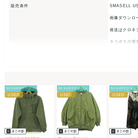
なし
販売条件
SMASELL U
画像ダウンロ
発送はクロネ
ネコポスの場
USED品に
入をお控えく
また商品には
50％OFFクーポン
50％OFFクーポン
50％OFFクーポ
とがあれば、
また並行輸入
万が一、購入
決済方法
クレジット