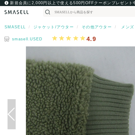
新規会員に2,000円以上で使える500円OFFクーポンプレゼント
SMASELL
ジャケット/アウター
その他アウター
メン
4.9
smasell.USED