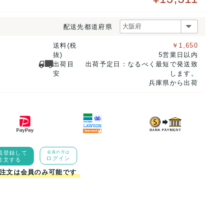
配送先都道府県
送料(税
￥1,650
抜)
5営業日以内
出荷目
出荷予定日：なるべく最短で発送致
安
します。
兵庫県から出荷
員登録して
会員の方は
ログイン
注文する
注文は会員のみ可能です