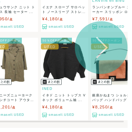
区
LANVIN en Bleu
ュウサンク ニット ト
イエナ スローブ サロペッ
ランバンオンブルー ス
ス 長袖 セーター ...
ト ノースリーブ ストレ...
ーカー スリッポン ロー
カ...
950/
¥4,180/
¥7,591/
点
点
点
smasell.USED
smasell.USED
smasell.USED
％OFFクーポン
50％OFFクーポン
50％OFFクーポン
INED
ニーズニューヨーク
イネド ニット トップス V
銀座かねまつ ショルダ
ンチコート アウター
ネック ボリューム袖 ...
バッグ ハンドバッグ ス
エ...
,201/
¥4,180/
¥8,250/
点
点
点
smasell.USED
smasell.USED
smasell.USED