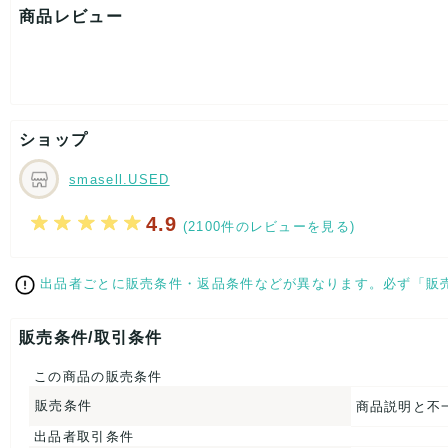
着丈：約65cm
商品レビュー
身幅：約52cm
裄丈：約81cm
[付属品]なし
[状態・コンディション]
目立った傷や汚れなし
ショップ
こちらはUSED品になりますが、
特記する程のダメージはなく、状態良好なお品になります。
ダメージがある場合はできる限り、撮影しておりますので、
smasell.USED
ご確認下さいませ。
4.9
(2100件のレビューを見る)
【 サイズ・容量 】
表記サイズ：M
出品者ごとに販売条件・返品条件などが異なります。必ず「販
着丈：約65cm
身幅：約52cm
裄丈：約81cm
販売条件/取引条件
【 素材・成分 】
この商品の販売条件
素材タグを撮影しておりますので、ご確認くださいませ。
販売条件
商品説明と不
【 商品札 】
出品者取引条件