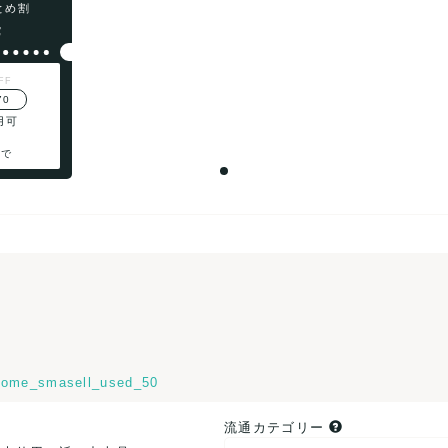
まとめ割
F
FF
70
用可
まで
ome_smasell_used_50
流通カテゴリー