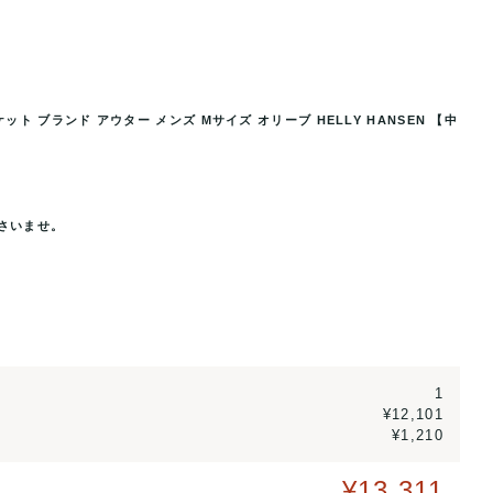
 ブランド アウター メンズ Mサイズ オリーブ HELLY HANSEN 【中
ブランド アウター メンズ Mサ
ヘリーハンセン フリースボアブルゾン
...
イズ オリー
さいませ。
1
¥12,101
¥1,210
¥13,311