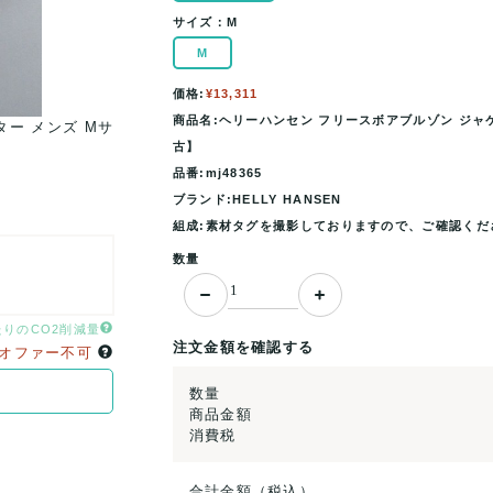
サイズ：
M
M
価格:
¥13,311
商品名:ヘリーハンセン フリースボアブルゾン ジャケット
ー メンズ Mサ
ヘリーハンセン フリースボアブルゾン ジャケット 
古】
イズ オリーブ HELLY HA
品番:mj48365
ブランド:HELLY HANSEN
組成:素材タグを撮影しておりますので、ご確認くだ
数量
たりのCO2削減量
注文金額を確認する
オファー不可
数量
商品金額
消費税
合計金額（税込）