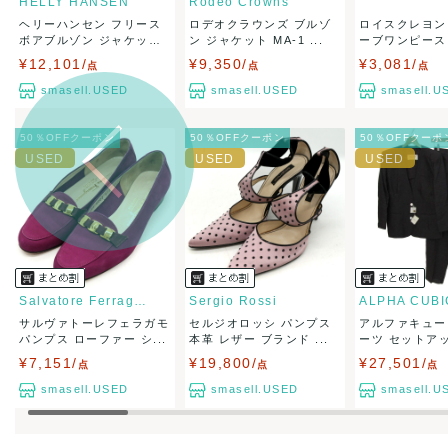
HELLY HANSEN
Rodeo Crowns
ヘリーハンセン フリース
ロデオクラウンズ ブルゾ
ロイスクレヨン
出荷
送料：
¥1,6
ボアブルゾン ジャケット
ン ジャケット MA-1 ...
ーブワンピース
出荷目安：
...
...
¥12,101/
¥9,350/
¥3,081/
点
点
出荷予定日
点
兵庫県から
smasell.USED
smasell.USED
smasell.U
50％OFFクーポン
50％OFFクーポン
50％OFFクーポ
Salvatore Ferragamo
Sergio Rossi
ALPHA CUBI
サルヴァトーレフェラガモ
セルジオロッシ パンプス
アルファキュー
パンプス ローファー シ...
本革 レザー ブランド ...
ーツ セットア
セ...
¥7,151/
¥19,800/
¥27,501/
点
点
点
smasell.USED
smasell.USED
smasell.U