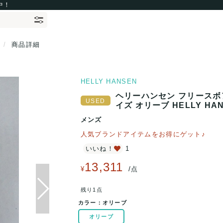
中！
ズ
商品詳細
HELLY HANSEN
ヘリーハンセン フリースボ
イズ オリーブ HELLY HA
メンズ
人気ブランドアイテムをお得にゲット♪
いいね！
1
13,311
/
¥
点
残り1点
カラー：
オリーブ
オリーブ