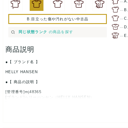
…
A
…
B
…
C
B.目立った傷や汚れがない中古品
…
D
同じ状態ランク
の商品を探す
…
E
商品説明
【 ブランド名 】
HELLY HANSEN
【 商品の説明 】
[管理番号]mj48365
[ブランド]ヘリーハンセン（HELLY HANSEN）
[対象]メンズ
[カラー]オリーブ
[素材]素材タグを撮影しておりますので、ご確認くださいませ。
[サイズ]
表記サイズ：M