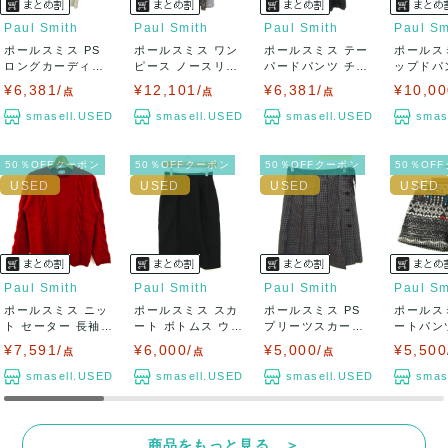
Paul Smith
Paul Smith
Paul Smith
Paul Sm
ポールスミス PS
ポールスミス ワン
ポールスミス テー
ポールス
ロングカーディガ
ピース ノースリー
パードパンツ チェ
ップドパ
ン トップス ...
ブ ブランド ...
ック柄 ウール...
ムス 総柄 
¥6,381/
¥12,101/
¥6,381/
¥10,00
点
点
点
smasell.USED
smasell.USED
smasell.USED
smas
50％OFFクーポン
50％OFFクーポン
50％OFFクーポン
50％OF
Paul Smith
Paul Smith
Paul Smith
Paul Sm
ポールスミス ニッ
ポールスミス スカ
ポールスミス PS
ポールス
ト セーター 長袖
ート ボトムス ウー
プリーツスカート
ートパン
ウール/カシ...
ル レディー...
チェック柄 ...
トムス レデ
¥7,591/
¥6,000/
¥5,000/
¥5,500
点
点
点
smasell.USED
smasell.USED
smasell.USED
smas
商品をもっと見る ＞