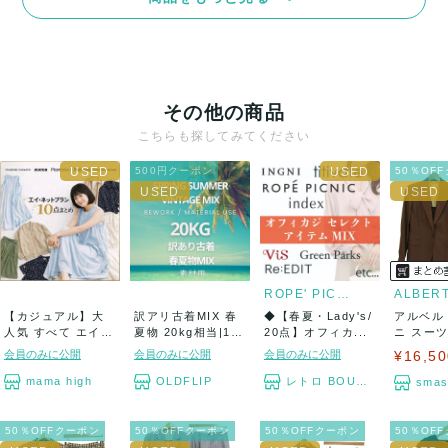
その他の商品
こちらも探してみてください
500円クーポン
50％OF
ROPE' PICNICなど
【カジュアル】大
訳アリ古着MIX 春
◆【春夏・Lady's/
アルベル
人気 すべて エイネ
夏物 20kg相当|160
20点】オフィカ...
ニ スー
ット系ブランド...
サイ...
ップ 上下セ
会員のみに公開
会員のみに公開
会員のみに公開
¥16,50
mama high
OLDFLIP
レトロ BOUTIQUE
smas
50％OFFクーポン
50％OFFクーポン
50％OFFクーポン
50％OF