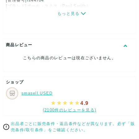
[管理番号]rs44704
[ブランド]ポール・スミス（Paul Smith）
[対象]レディース
もっと見る
[カラー]黒×グレー
[生産国]日本
[素材]素材タグを撮影しておりますので、ご確認下さいませ。
[サイズ]
表記サイズ：M
商品レビュー
肩幅：約45cm
着丈：約61cm
こちらの商品のレビューは現在ございません。
身幅：約47cm
袖丈：約61cm
[付属品]なし
[状態・コンディション]
ショップ
目立った傷や汚れなし
smasell.USED
こちらはUSED品になりますが、
特記する程のダメージはなく、状態良好なお品になります。
4.9
ダメージがある場合はできる限り、撮影しておりますので、
(2100件のレビューを見る)
ご確認下さいませ。
【 サイズ・容量 】
出品者ごとに販売条件・返品条件などが異なります。必ず「販
売条件/取引条件」をご確認ください。
表記サイズ：M