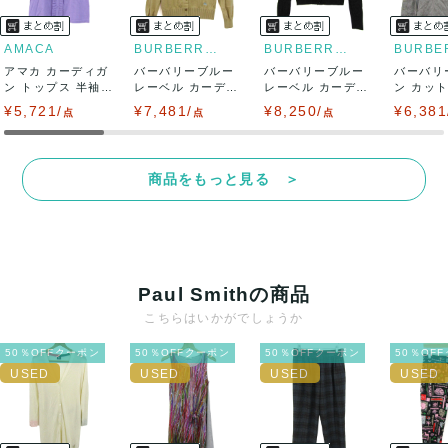
AMACA
BURBERRY BLUE LABEL
BURBERRY BLUE LABEL
アマカ カーディガ
バーバリーブルー
バーバリーブルー
バーバリ
ン トップス 半袖
レーベル カーディ
レーベル カーディ
ン カッ
フリル 未使...
ガン トップス ...
ガン トップス ...
ツ トップス
¥5,721/
¥7,481/
¥8,250/
¥6,381
点
点
点
商品をもっと見る ＞
Paul Smithの商品
こちらはいかがでしょうか
50％OFFクーポン
50％OFFクーポン
50％OFFクーポン
50％OF