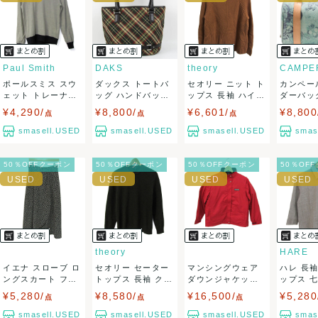
ませ。
USED品に関しましては、見る方によって状態の価値観が異な
りますので、トラブルを避けるため、神経質な方や完璧な商
Paul Smith
DAKS
theory
CAMPE
ポールスミス スウ
ダックス トートバ
セオリー ニット ト
カンペー
品を求められる方は御購入をお控えください。
ェット トレーナー
ッグ ハンドバッグ
ップス 長袖 ハイネ
ダーバッ
トップス V...
鞄 カバン ...
ック セー...
ストン 総柄
¥4,290/
¥8,800/
¥6,601/
¥8,800
また商品には細心の注意をはらっておりますが、何かござい
点
点
点
smasell.USED
smasell.USED
smasell.USED
smas
ましたら、レビュー記載前に必ずコメント欄よりご連絡お願
50％OFFクーポン
50％OFFクーポン
50％OFFクーポン
50％OF
い致します。対応できることがあれば、誠意をもって対応致
します。
また並行輸入品もございますので、真贋方法などお答えでき
ない場合もございます。
theory
HARE
イエナ スローブ ロ
セオリー セーター
マンシングウェア
ハレ 長
万が一、購入後に偽造品等が発覚しましたら、返品・返金に
ングスカート フレ
トップス 長袖 クル
ダウンジャケット
ップス 
ア ボトムス...
ーネック ...
ジャンパー リ...
ンボーン柄
¥5,280/
¥8,580/
¥16,500/
¥5,280
点
点
点
て対応致しますので、ご連絡お願い致します。
smasell.USED
smasell.USED
smasell.USED
smas