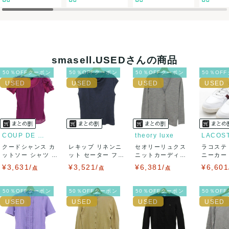
決済方法
クレジットカード、メルペイ、銀行振込、PayPay、コンビ
ニ払い
smasell.USEDさんの商品
出荷
50％OFFクーポン
50％OFFクーポン
50％OFFクーポン
50％OF
送料：
¥1,650
(見込み)
送料表を確認する
出荷目安：5営業日以内
出荷予定日：なるべく最短で発送致します。
兵庫県から出荷
COUP DE CHANCE
theory luxe
LACOS
クードシャンス カ
レキップ リネンニ
セオリーリュクス
ラコステ
ットソー シャツ 半
ット セーター フレ
ニットカーディガ
ニーカー T
袖 シフォン...
ンチスリーブ...
ン トップス 長...
LC ...
¥3,631/
¥3,521/
¥6,381/
¥6,601
点
点
点
50％OFFクーポン
50％OFFクーポン
50％OFFクーポン
50％OF