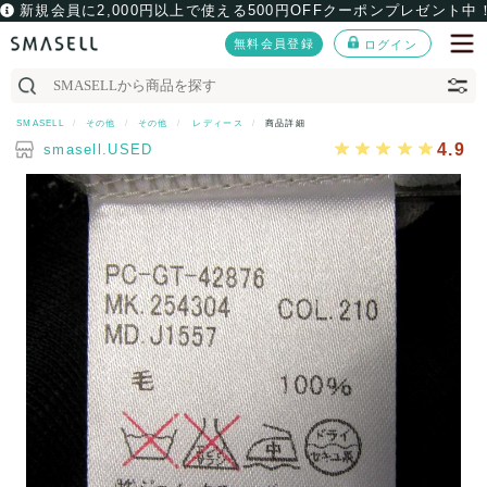
新規会員に2,000円以上で使える500円OFFクーポンプレゼント中
無料会員登録
ログイン
SMASELL
その他
その他
レディース
商品詳細
4.9
smasell.USED