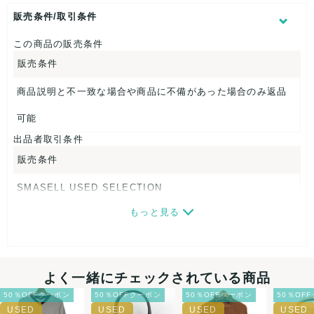
肩幅：約45cm
着丈：約61cm
販売条件/取引条件
身幅：約47cm
袖丈：約61cm
この商品の販売条件
販売条件
【 生産地 】
日本
商品説明と不一致な場合や商品に不備があった場合のみ返品
【 素材・成分 】
可能
出品者取引条件
素材タグを撮影しておりますので、ご確認下さいませ。
販売条件
【 商品札 】
SMASELL USED SELECTION
なし
もっと見る
画像ダウンロードなので、転売にも最適♪
発送はクロネコヤマト(ネコポス)・佐川急便・ゆうパックのい
ずれかの方法になります。発送方法はお選び頂けません。
よく一緒にチェックされている商品
ネコポスの場合は日時指定ができませんので、ご了承下さい
50％OFFクーポン
50％OFFクーポン
50％OFFクーポン
50％OF