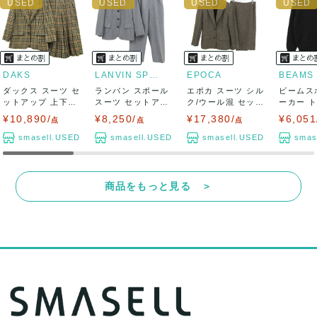
DAKS
LANVIN SPORT
EPOCA
BEAMS
ダックス スーツ セ
ランバン スポール
エポカ スーツ シル
ビームス
ットアップ 上下セ
スーツ セットアッ
ク/ウール混 セット
ーカー 
ット ジャケ...
プ 上下セッ...
アップ ブ...
袖 ニット 
¥10,890/
¥8,250/
¥17,380/
¥6,051
点
点
点
smasell.USED
smasell.USED
smasell.USED
smas
商品をもっと見る ＞