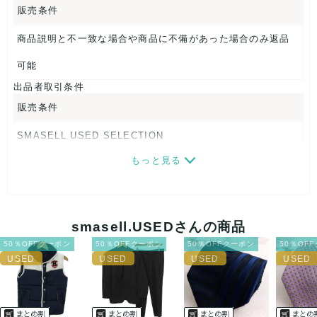
販売条件
【 商品札 】
商品説明と不一致な場合や商品に不備があった場合のみ返品
なし
可能
出品者取引条件
販売条件
SMASELL USED SELECTION
もっと見る
画像ダウンロードなので、転売にも最適♪
発送はクロネコヤマト(ネコポス)・佐川急便・ゆうパックのい
ずれかの方法になります。発送方法はお選び頂けません。
smasell.USEDさんの商品
ネコポスの場合は日時指定ができませんので、ご了承下さい
50％OFFクーポン
50％OFFクーポン
50％OFFクーポン
50％OF
ませ。
USED品に関しましては、見る方によって状態の価値観が異な