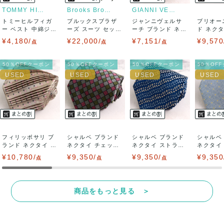
りますので、トラブルを避けるため、神経質な方や完璧な商
TOMMY HILFIGER
Brooks Brothers
GIANNI VERSACE
トミーヒルフィガ
ブルックスブラザ
ジャンニヴェルサ
ブリオー
品を求められる方は御購入をお控えください。
ー ベスト 中綿ジャ
ーズ スーツ セット
ーチ ブランド ネク
ド ネク
ケット アウタ...
アップ 上下セ...
タイ ボーダー...
小花柄 ハ.
¥4,180/
¥22,000/
¥7,151/
¥9,570
また商品には細心の注意をはらっておりますが、何かござい
点
点
点
ましたら、レビュー記載前に必ずコメント欄よりご連絡お願
50％OFFクーポン
50％OFFクーポン
50％OFFクーポン
50％OF
い致します。対応できることがあれば、誠意をもって対応致
します。
また並行輸入品もございますので、真贋方法などお答えでき
フィリッポサリ ブ
ない場合もございます。
シャルベ ブランド
シャルベ ブランド
シャルベ
ランド ネクタイ 小
ネクタイ チェック
ネクタイ ストライ
ネクタイ
紋柄 スクエ...
柄 格子柄 ...
プ柄 総柄 ...
スクエアド
¥10,780/
万が一、購入後に偽造品等が発覚しましたら、返品・返金に
¥9,350/
¥9,350/
¥9,350
点
点
点
て対応致しますので、ご連絡お願い致します。
商品をもっと見る ＞
決済方法