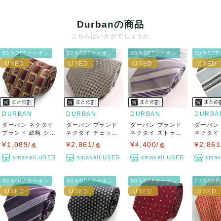
クレジットカード、メルペイ、銀行振込、PayPay、コンビ
ニ払い
Durbanの商品
出荷
こちらはいかがでしょうか
送料：
¥1,650
(見込み)
送料表を確認する
50％OFFクーポン
50％OFFクーポン
50％OFFクーポン
50％OF
出荷目安：5営業日以内
出荷予定日：なるべく最短で発送致します。
兵庫県から出荷
DURBAN
DURBAN
DURBAN
DURBA
ダーバン ネクタイ
ダーバン ブランド
ダーバン ブランド
ダーバン
ブランド 総柄 シル
ネクタイ チェック
ネクタイ ストライ
ネクタイ
ク PO ...
柄 シルク ...
プ柄 シルク...
プ柄 シルク
¥1,089/
¥2,861/
¥4,400/
¥2,861
点
点
点
smasell.USED
smasell.USED
smasell.USED
smas
50％OFFクーポン
50％OFFクーポン
50％OFFクーポン
50％OF