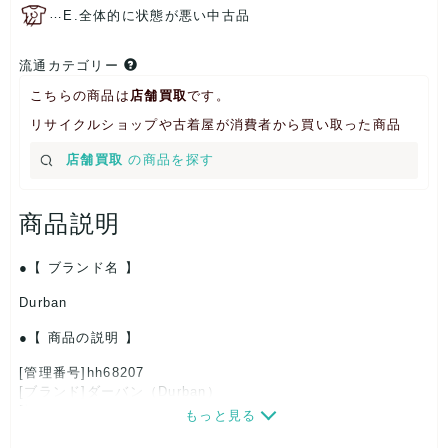
…
E.全体的に状態が悪い中古品
流通カテゴリー
こちらの商品は
店舗買取
です。
リサイクルショップや古着屋が消費者から買い取った商品
店舗買取
の商品を探す
商品説明
【 ブランド名 】
Durban
【 商品の説明 】
[管理番号]hh68207
[ブランド]ダーバン（Durban）
[対象]メンズ
もっと見る
[カラー]ブラウン