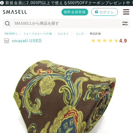
新規会員に2,000円以上で使える500円OFFクーポンプレゼント中
無料会員登録
ログイン
SMASELL
フォーマルスーツ/小物
ネクタイ
メンズ
商品詳細
4.9
smasell.USED