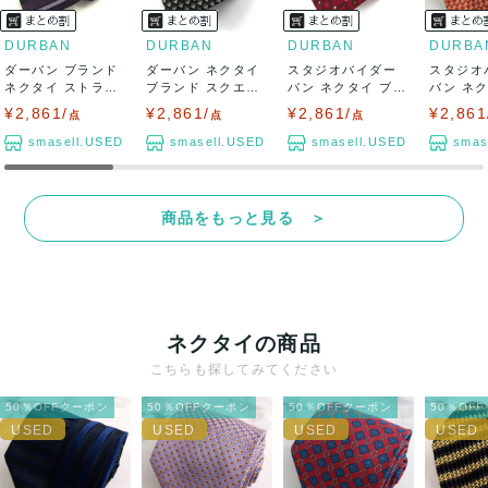
DURBAN
DURBAN
DURBAN
DURBA
ダーバン ブランド
ダーバン ネクタイ
スタジオバイダー
スタジオ
ネクタイ ストライ
ブランド スクエア
バン ネクタイ ブラ
バン ネ
プ柄 PO ...
柄 シルク ...
ンド スクエア...
ンド 総柄 
¥2,861/
¥2,861/
¥2,861/
¥2,861
点
点
点
smasell.USED
smasell.USED
smasell.USED
smas
商品をもっと見る ＞
ネクタイの商品
こちらも探してみてください
50％OFFクーポン
50％OFFクーポン
50％OFFクーポン
50％OF