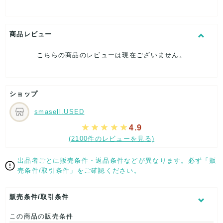
[生産国]‐
[特徴]状態の良いお品です。
[素材]素材タグを撮影しておりますので、ご確認下さいませ。
[サイズ]
商品レビュー
大剣幅：約9.5cm
[付属品]なし
こちらの商品のレビューは現在ございません。
[状態・コンディション]
目立った傷や汚れなし
こちらはUSED品になりますが、
ショップ
特記する程のダメージはなく、状態良好なお品になります。
ダメージがある場合はできる限り、撮影しておりますので、
smasell.USED
ご確認下さいませ。
4.9
【 サイズ・容量 】
(2100件のレビューを見る)
大剣幅：約9.5cm
出品者ごとに販売条件・返品条件などが異なります。必ず「販
【 生産地 】
売条件/取引条件」をご確認ください。
‐
販売条件/取引条件
【 素材・成分 】
この商品の販売条件
素材タグを撮影しておりますので、ご確認下さいませ。