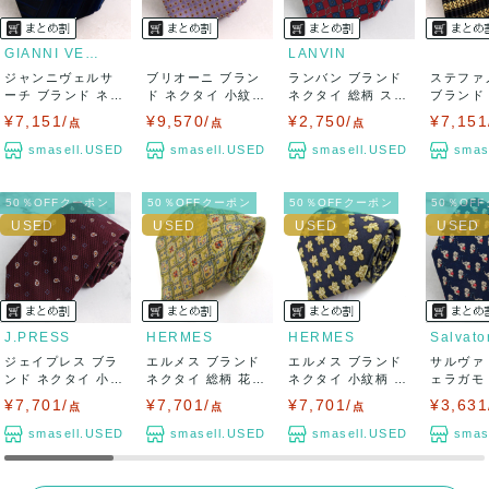
GIANNI VERSACE
LANVIN
ジャンニヴェルサ
ブリオーニ ブラン
ランバン ブランド
ステファ
ーチ ブランド ネク
ド ネクタイ 小紋柄
ネクタイ 総柄 スク
ブランド
タイ ボーダー...
小花柄 ハ...
エア柄 チ...
ストライプ
¥7,151/
¥9,570/
¥2,750/
¥7,151
点
点
点
smasell.USED
smasell.USED
smasell.USED
smas
50％OFFクーポン
50％OFFクーポン
50％OFFクーポン
50％OF
J.PRESS
HERMES
HERMES
ジェイプレス ブラ
エルメス ブランド
エルメス ブランド
サルヴァ
ンド ネクタイ 小紋
ネクタイ 総柄 花柄
ネクタイ 小紋柄 花
ェラガモ
柄 ペイズリ...
シルク ...
柄 シルク...
ネクタイ 
¥7,701/
¥7,701/
¥7,701/
¥3,631
点
点
点
smasell.USED
smasell.USED
smasell.USED
smas