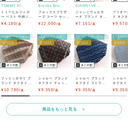
りますので、トラブルを避けるため、神経質な方や完璧な商
TOMMY HILFIGER
Brooks Brothers
GIANNI VERSACE
トミーヒルフィガ
ブルックスブラザ
ジャンニヴェルサ
ブリオー
品を求められる方は御購入をお控えください。
ー ベスト 中綿ジャ
ーズ スーツ セット
ーチ ブランド ネク
ド ネク
ケット アウタ...
アップ 上下セ...
タイ ボーダー...
小花柄 ハ.
¥4,180/
¥22,000/
¥7,151/
¥9,570
また商品には細心の注意をはらっておりますが、何かござい
点
点
点
ましたら、レビュー記載前に必ずコメント欄よりご連絡お願
50％OFFクーポン
50％OFFクーポン
50％OFFクーポン
50％OF
い致します。対応できることがあれば、誠意をもって対応致
します。
また並行輸入品もございますので、真贋方法などお答えでき
フィリッポサリ ブ
ない場合もございます。
シャルベ ブランド
シャルベ ブランド
シャルベ
ランド ネクタイ 小
ネクタイ チェック
ネクタイ ストライ
ネクタイ
紋柄 スクエ...
柄 格子柄 ...
プ柄 総柄 ...
スクエアド
¥10,780/
万が一、購入後に偽造品等が発覚しましたら、返品・返金に
¥9,350/
¥9,350/
¥9,350
点
点
点
て対応致しますので、ご連絡お願い致します。
商品をもっと見る ＞
決済方法