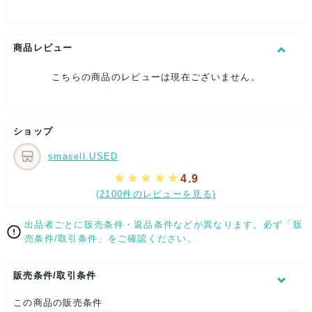
[特徴]厳選された逸品です
[素材]素材タグを撮影しておりますので、ご確認下さいませ。
[サイズ]
ネクタイ全長：約-cm
商品レビュー
大剣幅：約8cm
小剣幅：約-cm
こちらの商品のレビューは現在ございません。
[付属品]なし
[状態・コンディション]
目立った傷や汚れなし
ショップ
こちらはUSED品になりますが、
特記する程のダメージはなく、状態良好なお品になります。
smasell.USED
ダメージがある場合はできる限り、撮影しておりますので、
ご確認下さいませ。
4.9
(2100件のレビューを見る)
【 サイズ・容量 】
ネクタイ全長：約-cm
出品者ごとに販売条件・返品条件などが異なります。必ず「販
大剣幅：約8cm
売条件/取引条件」をご確認ください。
小剣幅：約-cm
【 生産地 】
販売条件/取引条件
-
この商品の販売条件