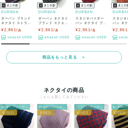
DURBAN
DURBAN
DURBAN
DURBA
ダーバン ブランド
ダーバン ネクタイ
スタジオバイダー
スタジオ
ネクタイ ストライ
ブランド スクエア
バン ネクタイ ブラ
バン ネ
プ柄 PO ...
柄 シルク ...
ンド スクエア...
ンド 総柄 
¥2,861/
¥2,861/
¥2,861/
¥2,861
点
点
点
smasell.USED
smasell.USED
smasell.USED
smas
商品をもっと見る ＞
ネクタイの商品
こちらも探してみてください
50％OFFクーポン
50％OFFクーポン
50％OFFクーポン
50％OF