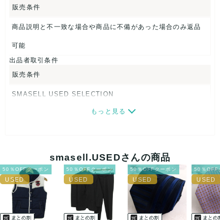
【 素材・成分 】
販売条件
素材タグを撮影しておりますので、ご確認下さいませ。
商品説明と不一致な場合や商品に不備があった場合のみ返品
【 商品札 】
可能
なし
出品者取引条件
販売条件
SMASELL USED SELECTION
もっと見る
画像ダウンロードなので、転売にも最適♪
発送はクロネコヤマト(ネコポス)・佐川急便・ゆうパックのい
ずれかの方法になります。発送方法はお選び頂けません。
smasell.USEDさんの商品
ネコポスの場合は日時指定ができませんので、ご了承下さい
50％OFFクーポン
50％OFFクーポン
50％OFFクーポン
50％OF
ませ。
USED品に関しましては、見る方によって状態の価値観が異な