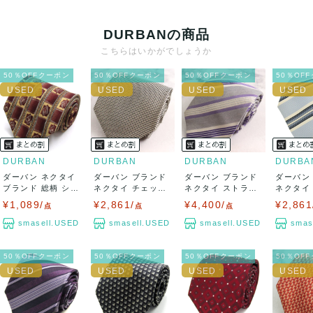
クレジットカード、メルペイ、銀行振込、PayPay、コンビ
ニ払い
DURBANの商品
出荷
こちらはいかがでしょうか
送料：
¥1,650
(見込み)
送料表を確認する
50％OFFクーポン
50％OFFクーポン
50％OFFクーポン
50％OF
出荷目安：5営業日以内
出荷予定日：なるべく最短で発送致します。
兵庫県から出荷
DURBAN
DURBAN
DURBAN
DURBA
ダーバン ネクタイ
ダーバン ブランド
ダーバン ブランド
ダーバン
ブランド 総柄 シル
ネクタイ チェック
ネクタイ ストライ
ネクタイ
ク PO ...
柄 シルク ...
プ柄 シルク...
プ柄 シルク
¥1,089/
¥2,861/
¥4,400/
¥2,861
点
点
点
smasell.USED
smasell.USED
smasell.USED
smas
50％OFFクーポン
50％OFFクーポン
50％OFFクーポン
50％OF