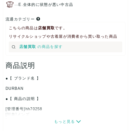
…
E.全体的に状態が悪い中古品
流通カテゴリー
こちらの商品は
店舗買取
です。
リサイクルショップや古着屋が消費者から買い取った商品
店舗買取
の商品を探す
商品説明
【 ブランド名 】
DURBAN
【 商品の説明 】
[管理番号]hh70258
[対象]メンズ
[カラー]パープル
もっと見る
[生産国]-