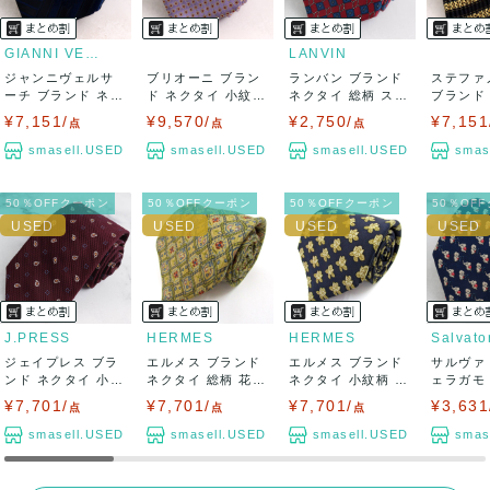
GIANNI VERSACE
LANVIN
ジャンニヴェルサ
ブリオーニ ブラン
ランバン ブランド
ステファ
ーチ ブランド ネク
ド ネクタイ 小紋柄
ネクタイ 総柄 スク
ブランド
タイ ボーダー...
小花柄 ハ...
エア柄 チ...
ストライプ
¥7,151/
¥9,570/
¥2,750/
¥7,151
点
点
点
smasell.USED
smasell.USED
smasell.USED
smas
50％OFFクーポン
50％OFFクーポン
50％OFFクーポン
50％OF
J.PRESS
HERMES
HERMES
ジェイプレス ブラ
エルメス ブランド
エルメス ブランド
サルヴァ
ンド ネクタイ 小紋
ネクタイ 総柄 花柄
ネクタイ 小紋柄 花
ェラガモ
柄 ペイズリ...
シルク ...
柄 シルク...
ネクタイ 
¥7,701/
¥7,701/
¥7,701/
¥3,631
点
点
点
smasell.USED
smasell.USED
smasell.USED
smas