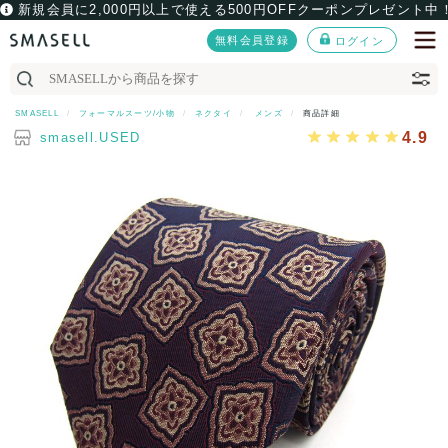
新規会員に2,000円以上で使える500円OFFクーポンプレゼント中
無料会員登録
ログイン
SMASELL
フォーマルスーツ/小物
ネクタイ
メンズ
商品詳細
4.9
smasell.USED