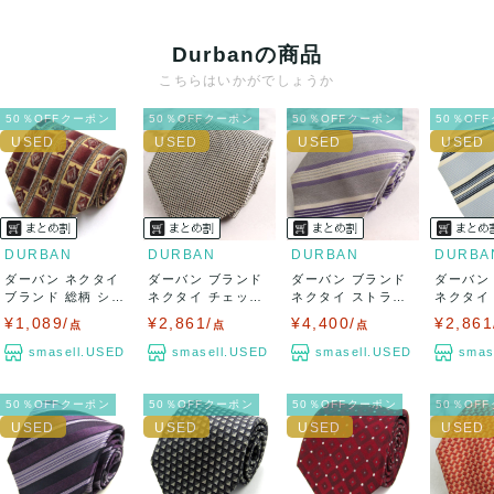
クレジットカード、メルペイ、銀行振込、PayPay、コンビ
ニ払い
Durbanの商品
出荷
こちらはいかがでしょうか
送料：
¥1,650
(見込み)
送料表を確認する
50％OFFクーポン
50％OFFクーポン
50％OFFクーポン
50％OF
出荷目安：5営業日以内
出荷予定日：なるべく最短で発送致します。
兵庫県から出荷
DURBAN
DURBAN
DURBAN
DURBA
ダーバン ネクタイ
ダーバン ブランド
ダーバン ブランド
ダーバン
ブランド 総柄 シル
ネクタイ チェック
ネクタイ ストライ
ネクタイ
ク PO ...
柄 シルク ...
プ柄 シルク...
プ柄 シルク
¥1,089/
¥2,861/
¥4,400/
¥2,861
点
点
点
smasell.USED
smasell.USED
smasell.USED
smas
50％OFFクーポン
50％OFFクーポン
50％OFFクーポン
50％OF