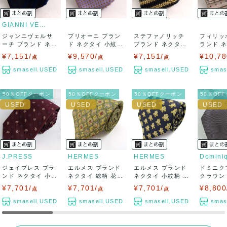
GIANNI VERSACE
ジャンニヴェルサ
ブリオーニ ブラン
ステファノリッチ
フィリッ
ーチ ブランド ネク
ド ネクタイ 小紋柄
ブランド ネクタイ
ランド 
タイ ボーダー...
小花柄 ハ...
ストライプ柄...
紋柄 スクエ
¥7,151/
¥9,570/
¥7,151/
¥10,78
点
点
点
smasell.USED
smasell.USED
smasell.USED
smas
50％OFFクーポン
50％OFFクーポン
50％OFFクーポン
50％OF
J.PRESS
HERMES
HERMES
ジェイプレス ブラ
エルメス ブランド
エルメス ブランド
ドミニク
ンド ネクタイ 小紋
ネクタイ 総柄 花柄
ネクタイ 小紋柄 花
クラウン
柄 ペイズリ...
シルク ...
柄 シルク...
ブランド パ
¥7,701/
¥7,701/
¥7,701/
¥8,800
点
点
点
smasell.USED
smasell.USED
smasell.USED
smas