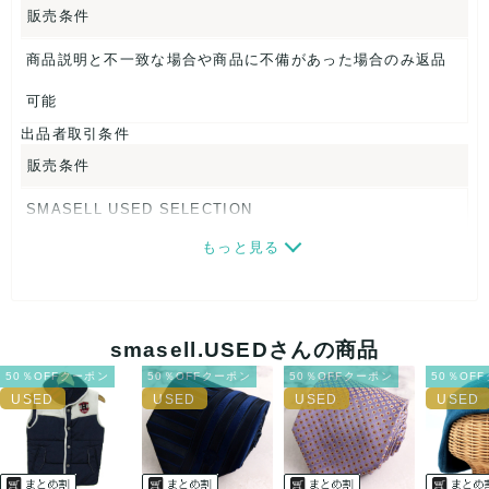
【 商品札 】
販売条件
なし
商品説明と不一致な場合や商品に不備があった場合のみ返品
可能
出品者取引条件
販売条件
SMASELL USED SELECTION
もっと見る
画像ダウンロードなので、転売にも最適♪
発送はクロネコヤマト(ネコポス)・佐川急便・ゆうパックのい
ずれかの方法になります。発送方法はお選び頂けません。
smasell.USEDさんの商品
ネコポスの場合は日時指定ができませんので、ご了承下さい
50％OFFクーポン
50％OFFクーポン
50％OFFクーポン
50％OF
ませ。
USED品に関しましては、見る方によって状態の価値観が異な