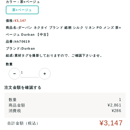
カラー：
茶×ベージュ
茶×ベージュ
価格:
¥3,147
商品名:ダーバン ネクタイ ブランド 総柄 シルク リネン PO メンズ 茶×
ベージュ Durban 【中古】
品番:hh70619
ブランド:Durban
組成:素材タグを撮影しておりますので、ご確認下さいませ。
数量
注文金額を確認する
数量
1
商品金額
¥2,861
消費税
¥286
¥3,147
合計金額（税込）