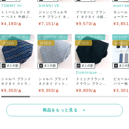
りますので、トラブルを避けるため、神経質な方や完璧な商
TOMMY HILFIGER
GIANNI VERSACE
mont-be
トミーヒルフィガ
ジャンニヴェルサ
ブリオーニ ブラン
モンベル
品を求められる方は御購入をお控えください。
ー ベスト 中綿ジャ
ーチ ブランド ネク
ド ネクタイ 小紋柄
ォーマー
ケット アウタ...
タイ ボーダー...
小花柄 ハ...
キャップ 
¥4,180/
¥7,151/
¥9,570/
¥3,851
また商品には細心の注意をはらっておりますが、何かござい
点
点
点
ましたら、レビュー記載前に必ずコメント欄よりご連絡お願
50％OFFクーポン
50％OFFクーポン
50％OFFクーポン
50％OF
い致します。対応できることがあれば、誠意をもって対応致
します。
また並行輸入品もございますので、真贋方法などお答えでき
Dominique France Cr...
シャルベ ブランド
ない場合もございます。
シャルベ ブランド
ドミニクフランス
ピエール
ネクタイ ストライ
ネクタイ ドット柄
クラウン ブランド
バリー他 
プ柄 総柄 ...
スクエアド...
ネクタイ 無...
セット 未使
¥9,350/
万が一、購入後に偽造品等が発覚しましたら、返品・返金に
¥9,350/
¥8,800/
¥3,301
点
点
点
て対応致しますので、ご連絡お願い致します。
商品をもっと見る ＞
決済方法