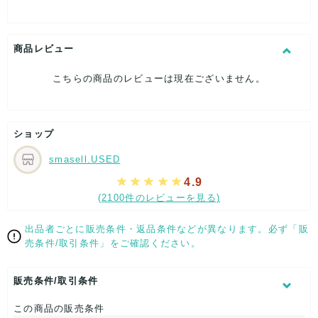
[特徴]厳選された逸品です
[素材]素材タグを撮影しておりますので、ご確認下さいませ。
[サイズ]
ネクタイ全長：約-cm
商品レビュー
大剣幅：約9.5cm
小剣幅：約-cm
こちらの商品のレビューは現在ございません。
[付属品]なし
[状態・コンディション]
目立った傷や汚れなし
ショップ
こちらはUSED品になりますが、
特記する程のダメージはなく、状態良好なお品になります。
smasell.USED
ダメージがある場合はできる限り、撮影しておりますので、
ご確認下さいませ。
4.9
(2100件のレビューを見る)
【 サイズ・容量 】
ネクタイ全長：約-cm
出品者ごとに販売条件・返品条件などが異なります。必ず「販
大剣幅：約9.5cm
売条件/取引条件」をご確認ください。
小剣幅：約-cm
【 素材・成分 】
販売条件/取引条件
素材タグを撮影しておりますので、ご確認下さいませ。
この商品の販売条件