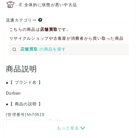
…
E.全体的に状態が悪い中古品
流通カテゴリー
こちらの商品は
店舗買取
です。
リサイクルショップや古着屋が消費者から買い取った商品
店舗買取
の商品を探す
商品説明
【 ブランド名 】
Durban
【 商品の説明 】
[管理番号]hh70619
[ブランド]ダーバン（Durban）
[対象]メンズ
もっと見る
[カラー]茶×ベージュ