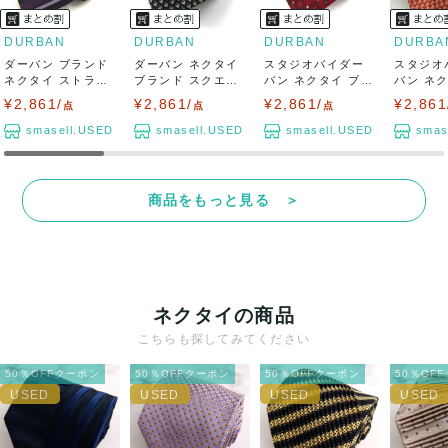
DURBAN
DURBAN
DURBAN
DURBA
ダーバン ブランド
ダーバン ネクタイ
スタジオバイダー
スタジオ
ネクタイ ストライ
ブランド スクエア
バン ネクタイ ブラ
バン ネ
プ柄 PO ...
柄 シルク ...
ンド スクエア...
ンド 総柄 
¥2,861/
¥2,861/
¥2,861/
¥2,861
点
点
点
smasell.USED
smasell.USED
smasell.USED
smas
商品をもっと見る ＞
ネクタイの商品
こちらも探してみてください
50％OFFクーポン
50％OFFクーポン
50％OFFクーポン
50％OF