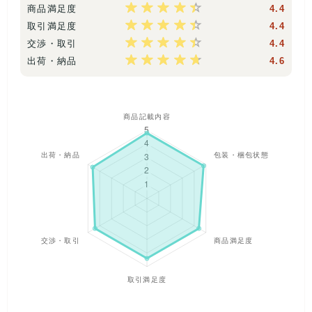
商品満足度
4.4
取引満足度
4.4
【 商品状態 】
交渉・取引
4.4
USED品のため、シワ・汚れ・ダメージ・毛羽たち・記名など
出荷・納品
4.6
がある場合がございます。
検品の際に着用に支障のある破れがないかは確認しておりま
す。
★ご案内★
ご覧いただきありがとうございます。