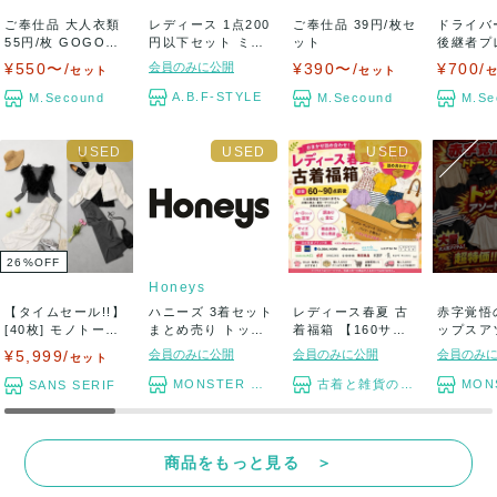
ご奉仕品 大人衣類
レディース 1点200
ご奉仕品 39円/枚セ
ドライバ
55円/枚 GOGOセ
円以下セット ミセ
ット
後継者プ
ット
ス カジュ...
魔術師ケ
¥550〜/
会員のみに公開
¥390〜/
¥700/
セット
セット
セ...
A.B.F-STYLE
M.Secound
M.Secound
M.Se
26
%
OFF
Honeys
【タイムセール!!】
ハニーズ 3着セット
レディース春夏 古
赤字覚悟
[40枚] モノトーン
まとめ売り トップ
着福箱 【160サイ
ップスア
☆トレン...
ス ボトム...
ズ段ボール】...
ット ま
¥5,999/
会員のみに公開
会員のみに公開
会員のみ
セット
MONSTER TYM
古着と雑貨のスタート
MONST
SANS SERIF
商品をもっと見る ＞