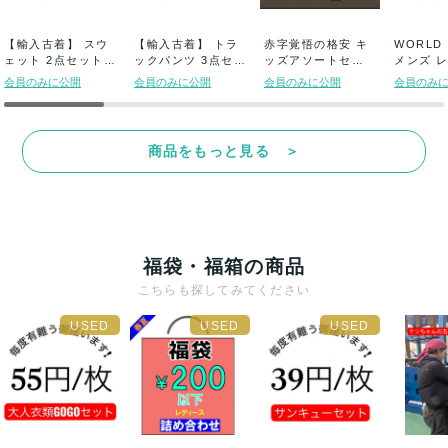
【輸入古着】 スウ
【輸入古着】 トラ
赤字覚悟の格安 キ
WORLD
ェット 2点セット
ックパンツ 3点セッ
ッズアソートセッ
メンズ 
ドバイベー...
ト アディダ...
ト まとめ売り
アパレル.
会員のみに公開
会員のみに公開
会員のみに公開
会員のみ
商品をもっと見る ＞
福袋・福箱の商品
こちらも探してみてください