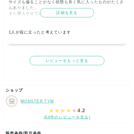
サイズも偏ることがなく状態も良く気に入ったものがたくさ
んありました。

【ショップからの返信】
2026年04月22日
詳細を見る
また購入させていただきます。      
この度はご購入ありがとうございました。

今後もお得なアソートや良いアイテムを揃えていきますの
記載内容
梱包
商品満足
交渉
出荷
で、ぜひまたチェックしていただけたら嬉しいです。

5
5
5
5
5
1
人が役に立ったと考えています
またのご利用お待ちしております！      
取引満足
5
レビューをもっと見る
【ショップからの返信】
2026年04月22日
この度はご購入ありがとうございました。

今後もお得なアソートや良いアイテムを揃えていきますの
で、ぜひまたチェックしていただけたら嬉しいです。

ショップ
またのご利用お待ちしております！      
MONSTER TYM
4.2
(64件のレビューを見る)
販売条件/取引条件