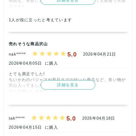
詳細を見る
今回も、季節にもあう商品が多く、商品もとても綺麗で大満
この度はご期待に沿う商品をお届けできず、申し訳ございま
足です!!

せんでした。

綺麗に畳んで丁寧な梱包で、中古品独特の匂いもなかったで
す。      
タグ付きの商品があったとのことですが、汚れのある商品が
1
人が役に立ったと考えています
多く、ご満足いただける内容ではなかったことを重く受け止
記載内容
梱包
商品満足
交渉
出荷
めております。

5
5
5
5
5
また、デザインにつきましてもご期待に添えず残念に思いま
売れそうな商品沢山
取引満足
す。いただいたご意見を参考に、今後は検品や商品内容の改
5
5.0
善に努めてまいります。

nak*****
2026年04月21日
2026年04月05日
に購入
貴重なご意見をいただき、誠にありがとうございました。      
【ショップからの返信】
2026年05月14日
とても満足でした!

ちいかわのパジャマや新品タグの付いた商品など、良い物が
この度はリピートでのご購入、ならびにご満足いただける商
詳細を見る
沢山入ってました。

品をお届けでき、大変嬉しく思っております。

またお願いします(* .ˬ.)"      
次回以降も、さらにご満足いただける内容をお届けできるよ
う努めます。今後ともよろしくお願いいたします。      
記載内容
梱包
商品満足
交渉
出荷
5
5
5
5
5
5.0
tak*****
2026年04月18日
取引満足
5
2026年04月15日
に購入