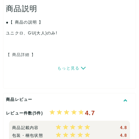
商品説明
【 商品の説明 】
ユニクロ、GU(大人)のみ!
【 商品詳細 】
・レディース、メンズ
もっと見る
・サイズは色々です。
・
1点1点の細かな状態・サイズはまとめ売りのため、記載して
おりませんので
ご了承くださいませ。
商品レビュー
・
ブランド、アイテム、サイズ等の割合は
偏りがある場合
がご
ざいます。
4.7
レビュー件数(5件)
商品記載内容
4.8
包装・梱包状態
4.8