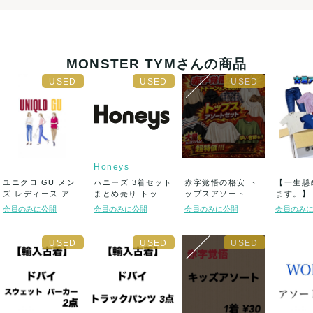
MONSTER TYMさんの商品
Honeys
ユニクロ GU メン
ハニーズ 3着セット
赤字覚悟の格安 ト
【一生懸
ズ レディース アパ
まとめ売り トップ
ップスアソートセ
ます。】
レルセット...
ス ボトム...
ット まとめ売り
アソートセ
会員のみに公開
会員のみに公開
会員のみに公開
会員のみ