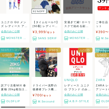
61
%
OFF
ユニクロ GU メン
【タイムセール!!】
安過ぎて滅! ローリ
ご奉仕品 
ズ レディース アパ
[50着] レディース
スクで始める副業
ット
レルセット...
長袖...
アソートセット
会員のみに公開
¥3,999/
会員のみに公開
¥390〜
セット
MONSTER TYM
MONSTER TYM
SANS SERIF
M.Se
500円クーポン
500円ク
UNIQLO
ZARA
訳アリ古着MIX 春
ドライバー浅野の
レディース ユニク
ZARA 
夏物 20kg相当|160
後継者プレス機の
ロ ブランド のみ T
アソート
サイ...
魔術師ケンちゃん
シャツ ワ...
ップス&a.
会員のみに公開
¥700/
会員のみに公開
会員のみ
セット
セ...
OLDFLIP
A.B.F-STYLE
OLDF
M.Secound