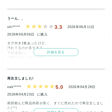
今後ともよろしくお願いいたします🌸      
記載内容
梱包
商品満足
交渉
出荷
5
5
5
5
5
うーん、、
取引満足
3.3
shi*****
2026年06月11日
5
2026年06月06日
に購入
タグ付き1枚あったけど、

汚れてるのが多すぎて

詳細を見る
リピはない。

洋服もださいのばっか…

他の所のユニクロguセットの方が良かった。      
記載内容
梱包
商品満足
交渉
出荷
4
4
2
2
2
再注文しました!
取引満足
5.0
nak*****
2026年04月28日
3
2026年04月23日
に購入
前回頼んだ商品内容が良く、すぐに売れたので再注文しまし
【ショップからの返信】
2026年06月11日
た(^^)
