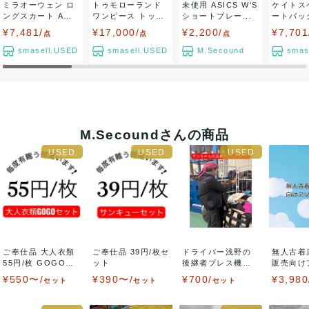
ミラオーウェン ロ
トゥモローランド
未使用 ASICS W'S
ケイトス
ングスカート Aラ
ワンピース トップ
ショートブレー...
ートバッ
インスカート ...
ス ノースリー...
カバン ブ.
¥7,481/
¥17,000/
¥2,200/
¥7,701
点
点
点
smasell.USED
smasell.USED
M.Secound
smas
M.Secoundさんの商品
ご奉仕品 大人衣類
ご奉仕品 39円/枚セ
ドライバー浅野の
無人古着
55円/枚 GOGOセ
ット
後継者プレス機の
販売向け
ット
魔術師ケンちゃん
セット
¥550〜/
¥390〜/
¥700/
¥3,980
セット
セット
セット
セ...