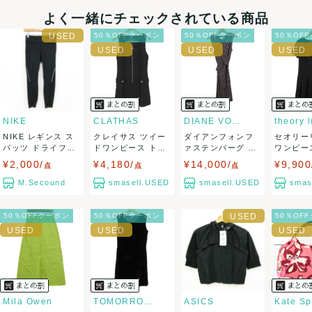
・20000円以上ご注文頂きました場合送料無料ですが、北海道
よく一緒にチェックされている商品
のお客様は 一箱毎に1000円、沖縄/その他離島のお客様は、
50％OFFクーポン
50％OFFクーポン
50％OF
一箱毎に1500円、受注確定時に頂戴いたします。
・返品不可
NIKE
CLATHAS
DIANE VON FURSTENBE...
theory 
NIKE レギンス ス
クレイサス ツイー
ダイアンフォンフ
セオリー
パッツ ドライフィ
ドワンピース トッ
ァステンバーグ ノ
ワンピー
決済方法
ット サイ...
プス ノースリ...
ースリーブワン
ス 半袖 フ
¥2,000/
¥4,180/
¥14,000/
¥9,900
点
点
点
ピ...
クレジットカード、メルペイ、銀行振込、PayPay、コンビ
M.Secound
smasell.USED
smasell.USED
smas
ニ払い
50％OFFクーポン
50％OFFクーポン
50％OF
出荷
送料：
¥1,800
(見込み)
送料表を確認する
こちらの出品者の商品を
¥20,000以上注文の場合送料無料
に
なります
出荷目安：1週間程度
Mila Owen
TOMORROWLAND
ASICS
Kate S
岡山県から出荷