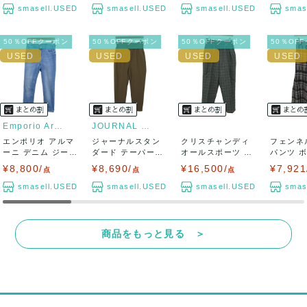
smasell.USED
smasell.USED
smasell.USED
smas
50％OFFクーポン
50％OFFクーポン
50％OFFクーポン
50％OF
Emporio Armani
JOURNAL STANDARD
エンポリオ アルマ
ジャーナルスタン
クリスチャンディ
フェンネ
ーニ デニム ジーン
ダード テーパード
オールスポーツ パ
パンツ 
ズ ボトムス...
パンツ ボトムス...
ンツ ボトムス ...
ウチョ チェ
¥8,800/
¥8,690/
¥16,500/
¥7,921
点
点
点
smasell.USED
smasell.USED
smasell.USED
smas
商品をもっと見る ＞