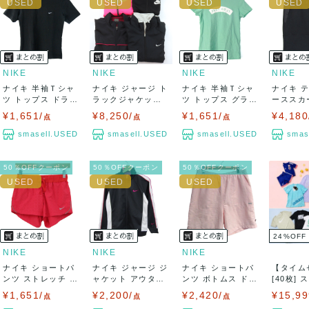
NIKE
NIKE
NIKE
NIKE
ナイキ 半袖Ｔシャ
ナイキ ジャージ ト
ナイキ 半袖Ｔシャ
ナイキ 
ツ トップス ドライ
ラックジャケット
ツ トップス グラフ
ーススカ
フィット ス...
パーカー ス...
ィックT コ...
ムス レデ
¥1,651/
¥8,250/
¥1,651/
¥4,180
点
点
点
smasell.USED
smasell.USED
smasell.USED
smas
50％OFFクーポン
50％OFFクーポン
50％OFFクーポン
24
%
OFF
NIKE
NIKE
NIKE
ナイキ ショートパ
ナイキ ジャージ ジ
ナイキ ショートパ
【タイム
ンツ ストレッチ ド
ャケット アウター
ンツ ボトムス ドラ
[40枚]
ライフィッ...
フィットド...
イフィット ...
ランド...
¥1,651/
¥2,200/
¥2,420/
¥15,99
点
点
点