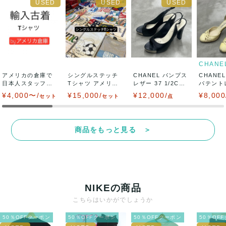
CHANE
アメリカの倉庫で
シングルステッチ
CHANEL パンプス
CHANE
日本人スタッフが
Tシャツ アメリカ
レザー 37 1/2C
パテント
日本向けにハンド
の倉庫で日本...
ブ...
フトエナ.
¥4,000〜/
¥15,000/
¥12,000/
¥8,000
セット
セット
点
ピ...
商品をもっと見る ＞
NIKEの商品
こちらはいかがでしょうか
50％OFFクーポン
50％OFFクーポン
50％OFFクーポン
50％OF