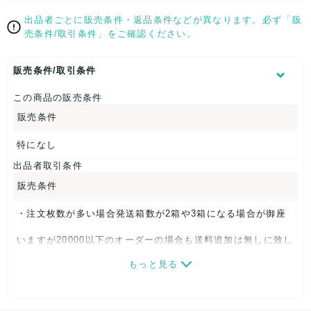
簡易検品し写真撮影しておりますが見落としている可能性もあ
ります。
出品者ごとに販売条件・返品条件などが異なります。必ず「販
汚れ箇所のある写真がある場合は似たような汚れ箇所が複数あ
売条件/取引条件」をご確認ください。
る可能性もあります。
中古品ですのでご理解の上ご検討下さい。
販売条件/取引条件
この商品の販売条件
販売条件
特になし
出品者取引条件
販売条件
・注文枚数が多い場合発送箱数が2箱や3箱になる場合が御座
いますが20000以下のオーダーの場合も送料追加は無しに致し
もっと見る
ました。多くご注文頂く程大変お得な内容になります。