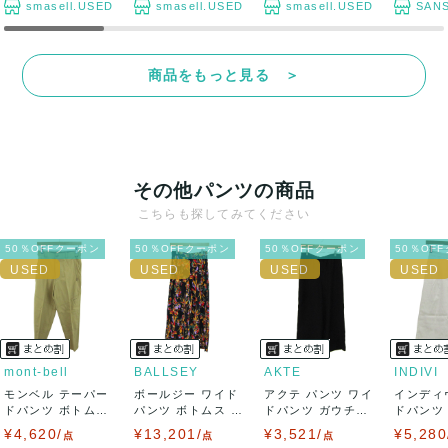
smasell.USED
smasell.USED
smasell.USED
SANS
商品をもっと見る ＞
その他パンツの商品
こちらも探してみてください
50％OFFクーポン
50％OFFクーポン
50％OFFクーポン
50％OF
mont-bell
BALLSEY
AKTE
INDIVI
モンベル テーパー
ボールジー ワイド
アクテ パンツ ワイ
インディ
ドパンツ ボトムス
パンツ ボトムス 総
ドパンツ ガウチョ
ドパンツ
レディース ...
柄 トゥモロ...
ボトムス...
ガウチョ 日
¥4,620/
¥13,201/
¥3,521/
¥5,280
点
点
点