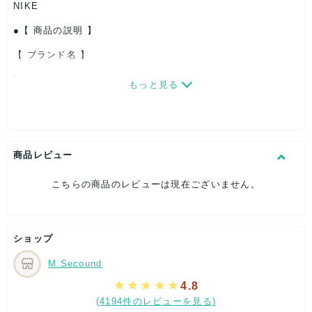
NIKE
【 商品の説明 】
【 ブランド名 】
NIKE
もっと見る
【 商品の説明 】
商品レビュー
NIKE レギンス スパッツ ドライフィット サイズM ブラック
497924/566738 A00182
こちらの商品のレビューは現在ございません。
ショップ
実寸は写真をご参考下さい。
M.Secound
4.8
(4194件のレビューを見る)