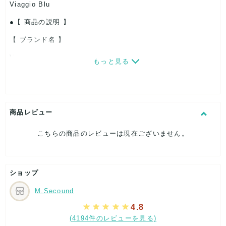
Viaggio Blu
【 商品の説明 】
【 ブランド名 】
Viaggio Blu
もっと見る
【 商品の説明 】
Viaggio Blu ノースリーブワンピース ドレス フリル サイズ1
商品レビュー
ターコイズブルー 2601-67057 A00144
こちらの商品のレビューは現在ございません。
実寸は写真をご参考下さい。
ショップ
M.Secound
簡易検品し写真撮影しておりますが見落としている可能性もあ
4.8
ります。
(4194件のレビューを見る)
汚れ箇所のある写真がある場合は似たような汚れ箇所が複数あ