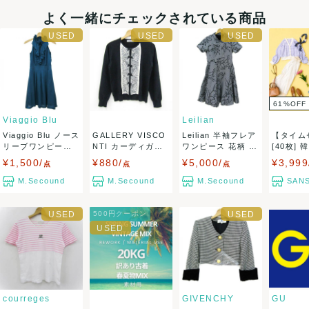
・20000円以上ご注文頂きました場合送料無料ですが、北海道
よく一緒にチェックされている商品
のお客様は 一箱毎に1000円、沖縄/その他離島のお客様は、
一箱毎に1500円、受注確定時に頂戴いたします。
61
%
OFF
・返品不可
Viaggio Blu
Leilian
Viaggio Blu ノース
GALLERY VISCO
Leilian 半袖フレア
【タイム
リーブワンピース
NTI カーディガン
ワンピース 花柄 チ
[40枚] 韓国 ファッ
決済方法
ド...
ウ...
ェッ...
ショ...
¥1,500/
¥880/
¥5,000/
¥3,999
点
点
点
クレジットカード、メルペイ、銀行振込、PayPay、コンビ
M.Secound
M.Secound
M.Secound
SANS
ニ払い
500円クーポン
出荷
送料：
¥1,800
(見込み)
送料表を確認する
こちらの出品者の商品を
¥20,000以上注文の場合送料無料
に
なります
出荷目安：1週間程度
courreges
GIVENCHY
GU
岡山県から出荷