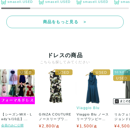
smasell.USED
smasell.USED
smasell.USED
smas
商品をもっと見る ＞
ドレスの商品
こちらも探してみてください
50％OF
Viaggio Blu
【シーズンMIX・L
GINZA COUTURE
Viaggio Blu ノース
リルフェ
ady's/10点】...
ノースリーブワン
リーブワンピース
ジョンド
ピース...
ド...
ピース 五
会員のみに公開
¥2,800/
¥1,500/
¥4,500
点
点