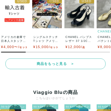
CHANE
アメリカの倉庫で
シングルステッチ
CHANEL パンプス
CHANE
日本人スタッフが
Tシャツ アメリカ
レザー 37 1/2C
パテント
日本向けにハンド
の倉庫で日本...
ブ...
フトエナ.
¥4,000〜/
¥15,000/
¥12,000/
¥8,000
セット
セット
点
ピ...
商品をもっと見る ＞
Viaggio Bluの商品
こちらはいかがでしょうか
50％OFFクーポン
50％OFFクーポン
50％OFFクーポン
50％OF