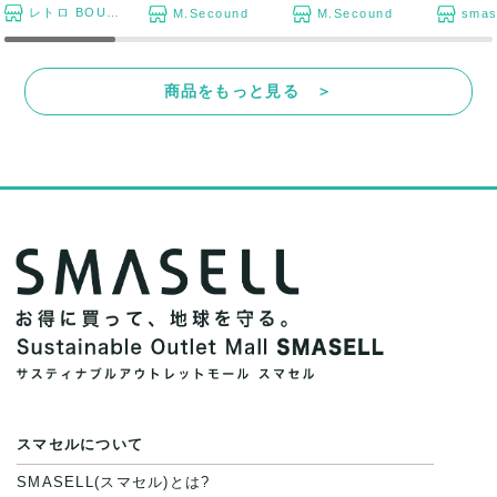
レトロ BOUTIQUE
M.Secound
M.Secound
smas
商品をもっと見る ＞
スマセルについて
SMASELL(スマセル)とは?