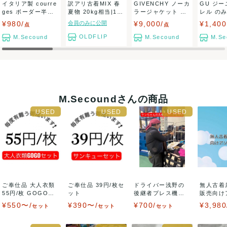
イタリア製 courre
訳アリ古着MIX 春
GIVENCHY ノーカ
GU ジー
ges ボーダー半袖T
夏物 20kg相当|160
ラージャケット シ
レル のみ まとめ
シャ...
サイ...
ョート丈...
り 大量..
¥980/
会員のみに公開
¥9,000/
¥1,40
点
点
OLDFLIP
M.Secound
M.Secound
M.Se
M.Secoundさんの商品
ご奉仕品 大人衣類
ご奉仕品 39円/枚セ
ドライバー浅野の
無人古着
55円/枚 GOGOセ
ット
後継者プレス機の
販売向け
ット
魔術師ケンちゃん
セット
¥550〜/
¥390〜/
¥700/
¥3,980
セット
セット
セット
セ...