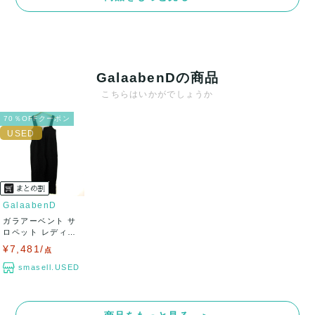
決済方法
クレジットカード、メルペイ、銀行振込、PayPay、コンビ
ニ払い
GalaabenDの商品
出荷
こちらはいかがでしょうか
送料：
¥1,650
(見込み)
送料表を確認する
70％OFFクーポン
出荷目安：5営業日以内
出荷予定日：なるべく最短で発送致します。
兵庫県から出荷
GalaabenD
ガラアーベント サ
ロペット レディー
ス Fサイズ ...
¥7,481/
点
smasell.USED