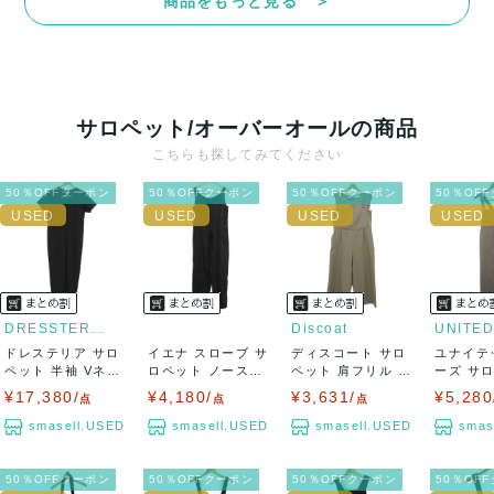
商品をもっと見る ＞
サロペット/オーバーオールの商品
こちらも探してみてください
50％OFFクーポン
50％OFFクーポン
50％OFFクーポン
50％OF
DRESSTERIOR
Discoat
ドレステリア サロ
イエナ スローブ サ
ディスコート サロ
ユナイテ
ペット 半袖 Vネッ
ロペット ノースリ
ペット 肩フリル ア
ーズ サ
ク ウール混...
ーブ ストレ...
シンメトリー...
ャンパース
¥17,380/
¥4,180/
¥3,631/
¥5,280
点
点
点
smasell.USED
smasell.USED
smasell.USED
smas
50％OFFクーポン
50％OFFクーポン
50％OFFクーポン
50％OF