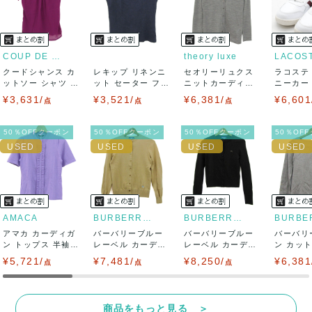
USED品に関しましては、見る方によって状態の価値観が異な
りますので、トラブルを避けるため、神経質な方や完璧な商
COUP DE CHANCE
theory luxe
LACOS
クードシャンス カ
レキップ リネンニ
セオリーリュクス
ラコステ
品を求められる方は御購入をお控えください。
ットソー シャツ 半
ット セーター フレ
ニットカーディガ
ニーカー T
袖 シフォン...
ンチスリーブ...
ン トップス 長...
LC ...
¥3,631/
¥3,521/
¥6,381/
¥6,601
また商品には細心の注意をはらっておりますが、何かござい
点
点
点
ましたら、レビュー記載前に必ずコメント欄よりご連絡お願
50％OFFクーポン
50％OFFクーポン
50％OFFクーポン
50％OF
い致します。対応できることがあれば、誠意をもって対応致
します。
また並行輸入品もございますので、真贋方法などお答えでき
AMACA
BURBERRY BLUE LABEL
BURBERRY BLUE LABEL
アマカ カーディガ
ない場合もございます。
バーバリーブルー
バーバリーブルー
バーバリ
ン トップス 半袖
レーベル カーディ
レーベル カーディ
ン カッ
フリル 未使...
ガン トップス ...
ガン トップス ...
ツ トップス
¥5,721/
万が一、購入後に偽造品等が発覚しましたら、返品・返金に
¥7,481/
¥8,250/
¥6,381
点
点
点
て対応致しますので、ご連絡お願い致します。
商品をもっと見る ＞