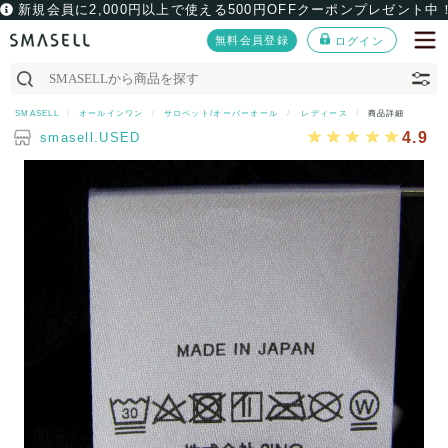
新規会員に2,000円以上で使える500円OFFクーポンプレゼント中
無料会員登録
ログイン
SMASELL
オールインワン
サロペット/オーバーオール
レディース
商品詳細
4.9
smasell.USED