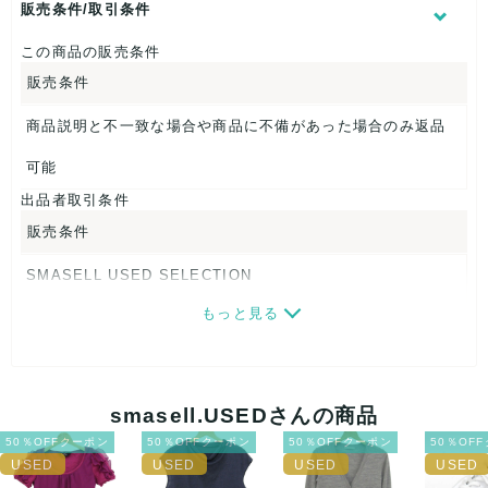
表記サイズ：F
販売条件/取引条件
総丈：約139cm
着丈：約36cm
この商品の販売条件
身幅：約43cm
販売条件
股下：約67cm
商品説明と不一致な場合や商品に不備があった場合のみ返品
【 素材・成分 】
素材タグを撮影しておりますので、ご確認くださいませ。
可能
出品者取引条件
【 商品札 】
販売条件
なし
SMASELL USED SELECTION
もっと見る
画像ダウンロードなので、転売にも最適♪
発送はクロネコヤマト(ネコポス)・佐川急便・ゆうパックのい
ずれかの方法になります。発送方法はお選び頂けません。
smasell.USEDさんの商品
ネコポスの場合は日時指定ができませんので、ご了承下さい
50％OFFクーポン
50％OFFクーポン
50％OFFクーポン
50％OF
ませ。