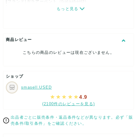
[ブランド]ガラアーベント（GalaabenD）
[対象]レディース
もっと見る
[カラー]ブラック
[素材]素材タグを撮影しておりますので、ご確認くださいま
せ。
[サイズ]
表記サイズ：F
商品レビュー
総丈：約139cm
着丈：約36cm
こちらの商品のレビューは現在ございません。
身幅：約43cm
股下：約67cm
[付属品]なし
[状態・コンディション]
ショップ
目立った傷や汚れなし
smasell.USED
こちらはUSED品になりますが、
特記する程のダメージはなく、状態良好なお品になります。
4.9
ダメージがある場合はできる限り、撮影しておりますので、
(2100件のレビューを見る)
ご確認下さいませ。
出品者ごとに販売条件・返品条件などが異なります。必ず「販
[状態追記]実寸サイズをご確認ください。
売条件/取引条件」をご確認ください。
【 サイズ・容量 】