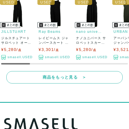
JILLSTUART
Ray Beams
nano universe
ジルスチュアート
レイビームス ジャ
ナノユニバース サ
アーバン
サロペット オーバ
ンパースカート サ
ロペットスカート
ジャンパ
ーオール ツナ...
ロペットスカー...
ジャンパースカ...
ト サロペ
¥5,280/
¥3,301/
¥5,280/
¥3,521
点
点
点
smasell.USED
smasell.USED
smasell.USED
smas
商品をもっと見る ＞