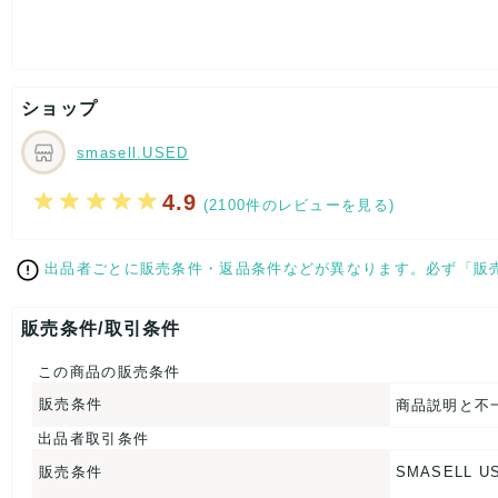
身幅：約43cm
股下：約67cm
[付属品]なし
[状態・コンディション]
目立った傷や汚れなし
ショップ
こちらはUSED品になりますが、
特記する程のダメージはなく、状態良好なお品になります。
smasell.USED
ダメージがある場合はできる限り、撮影しておりますので、
ご確認下さいませ。
4.9
(2100件のレビューを見る)
[状態追記]実寸サイズをご確認ください。
出品者ごとに販売条件・返品条件などが異なります。必ず「販
【 サイズ・容量 】
表記サイズ：F
販売条件/取引条件
総丈：約139cm
着丈：約36cm
この商品の販売条件
身幅：約43cm
股下：約67cm
販売条件
商品説明と不
【 素材・成分 】
出品者取引条件
販売条件
SMASELL U
素材タグを撮影しておりますので、ご確認くださいませ。