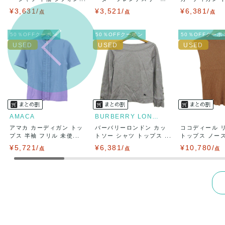
出荷目安：
ブ...
長...
¥3,631/
¥3,521/
¥6,381/
点
点
出荷予定日
点
兵庫県から
50％OFFクーポン
50％OFFクーポン
50％OFFクーポ
AMACA
BURBERRY LONDON
アマカ カーディガン トッ
バーバリーロンドン カッ
ココディール 
プス 半袖 フリル 未使...
トソー シャツ トップス ...
トップス ノースリ
¥5,721/
¥6,381/
¥10,780/
点
点
点