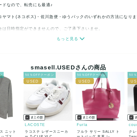
ードなので、転売にも最適♪
コヤマト(ネコポス)・佐川急便・ゆうパックのいずれかの方法になり
合は日時指定ができませんので、ご了承下さいませ。
もっと見る
関しましては、見る方によって状態の価値観が異なりますので、トラブ
ださい。
細心の注意をはらっておりますが、何かございましたら、レビュー記
smasell.USEDさんの商品
ン
50％OFFクーポン
50％OFFクーポン
50
誠意をもって対応致します。
品もございますので、真贋方法などお答えできない場合もございます
後に偽造品等が発覚しましたら、返品・返金にて対応致しますので、
カード、メルペイ、銀行振込、PayPay、コンビニ払い
LACOSTE
Furla
cou
ス ニット
ラコステ レザースニーカ
フルラ サリー SALLY ト
クレ
50
(見込み)
送料表を確認する
トップス
ー T-CLIP VLC ...
ートバッグ 本革 レ...
2w