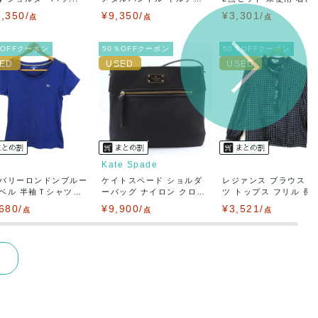
ィ...
,350/
¥9,350/
¥3,301/
点
点
点
％OFFクーポン
50％OFFクーポン
50％OFFクーポン
Kate Spade
バリーロンドンブルー
ケイトスペード ショルダ
レジァンス ブラウス 
ベル 半袖Ｔシャツ
ーバッグ ナイロン クロ
ツ トップス フリル 長..
ス...
680/
¥9,900/
¥3,521/
点
点
点