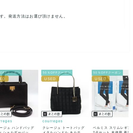
ます。発送方法はお選び頂けません。
ルを避けるため、神経質な方や完璧な商品を求められる方は御購
載前に必ずコメント欄よりご連絡お願い致します。対応できるこ
％OFFクーポン
50％OFFクーポン
50％OFFクーポン
。
ご連絡お願い致します。
rreges
courreges
ージュ ハンドバッグ
クレージュ トートバッグ
ベルミス スリムレギン
ay ショルダーバッ...
メタルハンドル キルテ
2点セット 未使用 着圧..