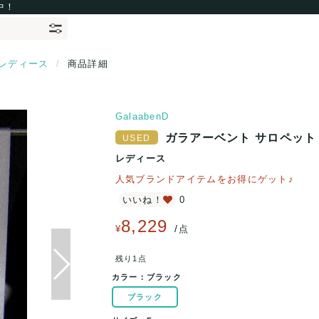
中！
レディース
商品詳細
GalaabenD
ガラアーベント サロペット レ
レディース
人気ブランドアイテムをお得にゲット♪
いいね！
0
8,229
/
¥
点
残り1点
カラー：
ブラック
ブラック