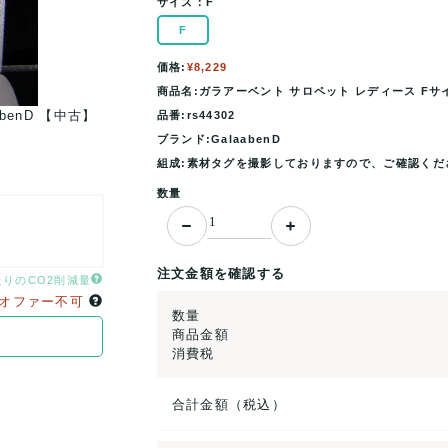
サイズ：
F
F
価格:
¥8,229
商品名:ガラアーベント サロペット レディース Fサイズ
benD 【中古】
ガラアーベント サロペット レディース Fサイズ ブラ
品番:rs44302
ブランド:GalaabenD
組成:素材タグを撮影しておりますので、ご確認くだ
数量
注文金額を確認する
たりのCO2削減量
オファー不可
数量
商品金額
消費税
合計金額（税込）