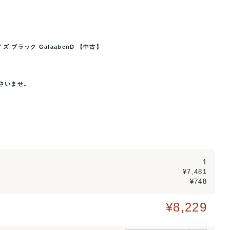
 ブラック GalaabenD 【中古】
ック GalaabenD 【中古】
ガラアーベント サロペット レディース
さいませ。
1
¥7,481
¥748
¥8,229