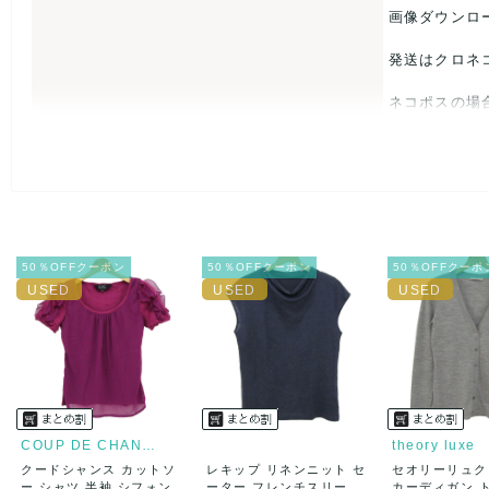
【 商品札 】
画像ダウンロ
なし
発送はクロネ
ネコポスの場
USED品に
入をお控えく
また商品には
50％OFFクーポン
50％OFFクーポン
50％OFFクーポ
とがあれば、
また並行輸入
万が一、購入
決済方法
クレジット
COUP DE CHANCE
theory luxe
クードシャンス カットソ
レキップ リネンニット セ
セオリーリュク
出荷
送料：
¥1,6
ー シャツ 半袖 シフォン...
ーター フレンチスリー
カーディガン 