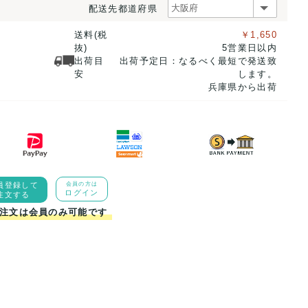
配送先都道府県
送料(税
￥1,650
抜)
5営業日以内
出荷目
出荷予定日：なるべく最短で発送致
安
します。
兵庫県から出荷
員登録して
会員の方は
ログイン
注文する
注文は会員のみ可能です