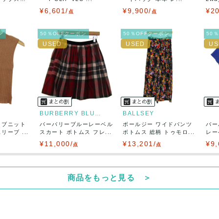
5営業日以内
¥6,601/
¥9,900/
¥20
：なるべく最短で発送致します。
点
点
出荷
ン
50％OFFクーポン
50％OFFクーポン
50
BURBERRY BLUE LABEL
BALLSEY
リブニット
バーバリーブルーレーベル
ボールジー ワイドパンツ
バー
ーブ ...
スカート ボトムス フレ...
ボトムス 総柄 トゥモロ...
レー
ト...
¥11,000/
¥13,201/
¥9,
点
点
商品をもっと見る ＞