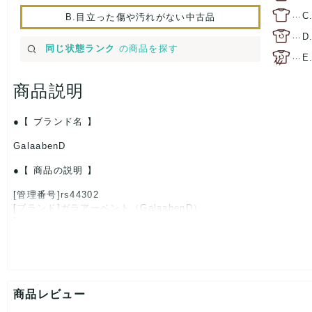
…
C
B.目立った傷や汚れがない中古品
…
D
同じ状態ランク
の商品を探す
…
E
商品説明
【 ブランド名 】
GalaabenD
【 商品の説明 】
[管理番号]rs44302
[ブランド]ガラアーベント（GalaabenD）
[対象]レディース
[カラー]ブラック
[素材]素材タグを撮影しておりますので、ご確認くださいませ。
[サイズ]
表記サイズ：F
総丈：約139cm
商品レビュー
着丈：約36cm