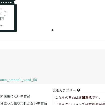
FF
70
用可
まで
ome_smasell_used_50
流通カテゴリー
.未使用に近い中古品
こちらの商品は
店舗買取
です。
.目立った傷や汚れがない中古品
リサイクルショップや古着屋が