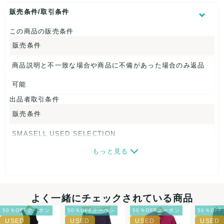
表記サイズ：F
肩幅：約30cm
販売条件/取引条件
着丈：約107cm
身幅：約43cm
この商品の販売条件
販売条件
【 素材・成分 】
素材タグを撮影しておりますので、ご確認くださいませ。
商品説明と不一致な場合や商品に不備があった場合のみ返品
【 商品札 】
可能
出品者取引条件
なし
販売条件
SMASELL USED SELECTION
もっと見る
画像ダウンロードなので、転売にも最適♪
発送はクロネコヤマト(ネコポス)・佐川急便・ゆうパックのい
ずれかの方法になります。発送方法はお選び頂けません。
よく一緒にチェックされている商品
ネコポスの場合は日時指定ができませんので、ご了承下さい
50％OFFクーポン
50％OFFクーポン
50％OFFクーポン
50％OF