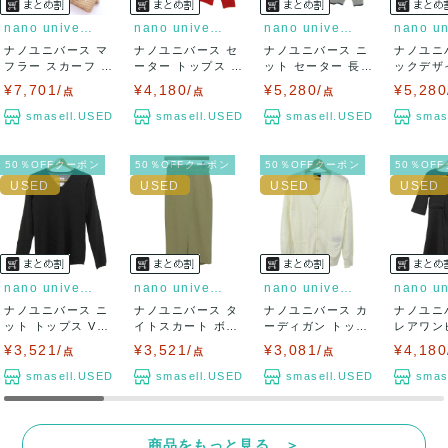
nano universe
nano universe
nano universe
ナノユニバース マ
ナノユニバース セ
ナノユニバース ニ
ナノユニ
フラー スカーフ 5
ーター トップス 長
ット セーター 長袖
ックデザ
点 未使用 ...
袖 クルーネ...
ブランド ...
ワーワンピ
¥7,701/
¥4,180/
¥5,280/
¥5,280
点
点
点
smasell.USED
smasell.USED
smasell.USED
smas
50％OFFクーポン
50％OFFクーポン
50％OFFクーポン
50％OF
nano universe
nano universe
nano universe
ナノユニバース ニ
ナノユニバース タ
ナノユニバース カ
ナノユニ
ット トップス Vネ
イトスカート ボト
ーディガン トップ
レアワン
ック 長袖 ...
ムス ストレッ...
ス カシミヤ混...
ップス 五
¥3,521/
¥3,521/
¥3,081/
¥4,180
点
点
点
smasell.USED
smasell.USED
smasell.USED
smas
商品をもっと見る ＞