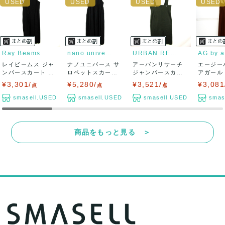
Ray Beams
nano universe
URBAN RESEARCH
レイビームス ジャ
ナノユニバース サ
アーバンリサーチ
エージー
ンパースカート サ
ロペットスカート
ジャンパースカー
アガール
ロペットスカー...
ジャンパースカ...
ト サロペットス...
ト ワイド
¥3,301/
¥5,280/
¥3,521/
¥3,081
点
点
点
smasell.USED
smasell.USED
smasell.USED
smas
商品をもっと見る ＞