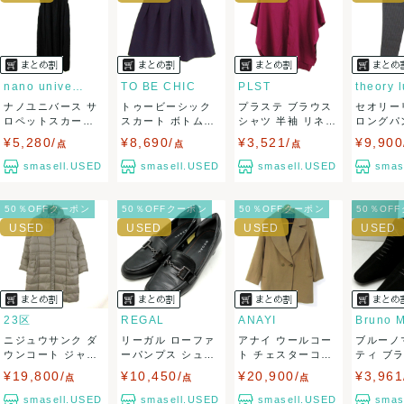
ませ。
USED品に関しましては、見る方によって状態の価値観が異な
りますので、トラブルを避けるため、神経質な方や完璧な商
nano universe
TO BE CHIC
PLST
theory 
ナノユニバース サ
トゥービーシック
プラステ ブラウス
セオリー
品を求められる方は御購入をお控えください。
ロペットスカート
スカート ボトムス
シャツ 半袖 リネン
ロングパ
ジャンパースカ...
ギャザーフレ...
混 セオリ...
ン混 スト
¥5,280/
¥8,690/
¥3,521/
¥9,900
また商品には細心の注意をはらっておりますが、何かござい
点
点
点
smasell.USED
smasell.USED
smasell.USED
smas
ましたら、レビュー記載前に必ずコメント欄よりご連絡お願
50％OFFクーポン
50％OFFクーポン
50％OFFクーポン
50％OF
い致します。対応できることがあれば、誠意をもって対応致
します。
また並行輸入品もございますので、真贋方法などお答えでき
ない場合もございます。
23区
REGAL
ANAYI
Bruno M
ニジュウサンク ダ
リーガル ローファ
アナイ ウールコー
ブルーノ
万が一、購入後に偽造品等が発覚しましたら、返品・返金に
ウンコート ジャン
ーパンプス シュー
ト チェスターコー
ティ ブ
パー 大きいサ...
ズ ブランド ...
ト アウター ...
ーズ 靴 イ
¥19,800/
¥10,450/
¥20,900/
¥3,961
点
点
点
て対応致しますので、ご連絡お願い致します。
smasell.USED
smasell.USED
smasell.USED
smas