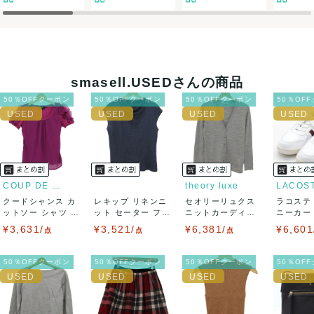
決済方法
クレジットカード、メルペイ、銀行振込、PayPay、コンビ
ニ払い
smasell.USEDさんの商品
出荷
50％OFFクーポン
50％OFFクーポン
50％OFFクーポン
50％OF
送料：
¥1,650
(見込み)
送料表を確認する
出荷目安：5営業日以内
出荷予定日：なるべく最短で発送致します。
兵庫県から出荷
COUP DE CHANCE
theory luxe
LACOS
クードシャンス カ
レキップ リネンニ
セオリーリュクス
ラコステ
ットソー シャツ 半
ット セーター フレ
ニットカーディガ
ニーカー T
袖 シフォン...
ンチスリーブ...
ン トップス 長...
LC ...
¥3,631/
¥3,521/
¥6,381/
¥6,601
点
点
点
50％OFFクーポン
50％OFFクーポン
50％OFFクーポン
50％OF