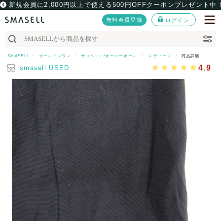
新規会員に2,000円以上で使える500円OFFクーポンプレゼント中
無料会員登録
ログイン
SMASELL
オールインワン
サロペット/オーバーオール
レディース
商品詳細
4.9
smasell.USED