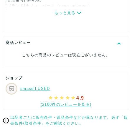
[管理番号]rs44303
[ブランド]ナノユニバース（nano universe）
[対象]レディース
もっと見る
[カラー]ブラック
[素材]素材タグを撮影しておりますので、ご確認くださいま
せ。
[サイズ]
表記サイズ：F
商品レビュー
肩幅：約30cm
着丈：約107cm
こちらの商品のレビューは現在ございません。
身幅：約43cm
[付属品]なし
[状態・コンディション]
目立った傷や汚れなし
ショップ
こちらはUSED品になりますが、
smasell.USED
特記する程のダメージはなく、状態良好なお品になります。
ダメージがある場合はできる限り、撮影しておりますので、
4.9
ご確認下さいませ。
(2100件のレビューを見る)
[状態追記]実寸サイズをご確認ください。
出品者ごとに販売条件・返品条件などが異なります。必ず「販
【 サイズ・容量 】
売条件/取引条件」をご確認ください。