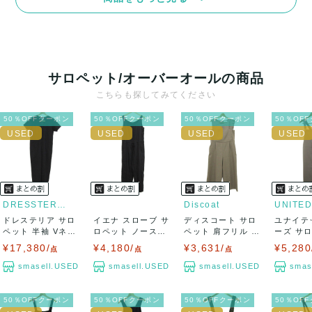
サロペット/オーバーオールの商品
こちらも探してみてください
50％OFFクーポン
50％OFFクーポン
50％OFFクーポン
50％OF
DRESSTERIOR
Discoat
ドレステリア サロ
イエナ スローブ サ
ディスコート サロ
ユナイテ
ペット 半袖 Vネッ
ロペット ノースリ
ペット 肩フリル ア
ーズ サ
ク ウール混...
ーブ ストレ...
シンメトリー...
ャンパース
¥17,380/
¥4,180/
¥3,631/
¥5,280
点
点
点
smasell.USED
smasell.USED
smasell.USED
smas
50％OFFクーポン
50％OFFクーポン
50％OFFクーポン
50％OF