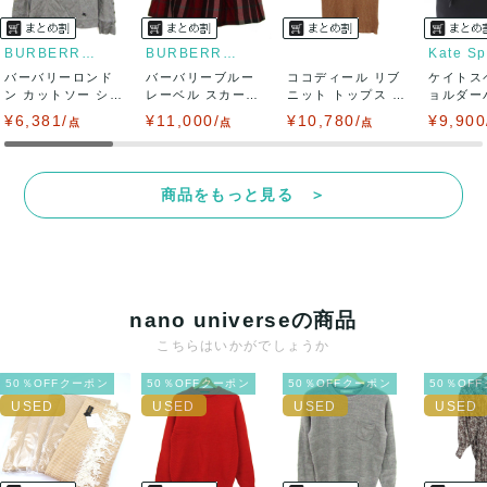
BURBERRY LONDON
BURBERRY BLUE LABEL
Kate S
バーバリーロンド
バーバリーブルー
ココディール リブ
ケイトス
ン カットソー シャ
レーベル スカート
ニット トップス ノ
ョルダー
ツ トップス ...
ボトムス フレ...
ースリーブ ...
イロン ク
¥6,381/
¥11,000/
¥10,780/
¥9,900
点
点
点
商品をもっと見る ＞
nano universeの商品
こちらはいかがでしょうか
50％OFFクーポン
50％OFFクーポン
50％OFFクーポン
50％OF