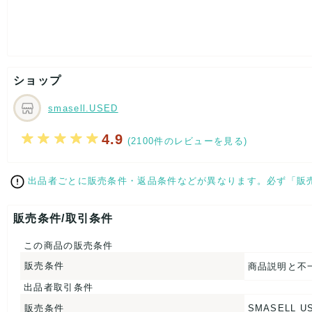
ウエスト：約68cm
股上：約30cm
股下：約56cm
ヒップ：約46cm
裾幅：約23cm
[付属品]なし
ショップ
[状態・コンディション]
目立った傷や汚れなし
smasell.USED
こちらはUSED品になりますが、
特記する程のダメージはなく、状態良好なお品になります。
4.9
(2100件のレビューを見る)
ダメージがある場合はできる限り、撮影しておりますので、
ご確認下さいませ。
出品者ごとに販売条件・返品条件などが異なります。必ず「販
【 サイズ・容量 】
表記サイズ：11
販売条件/取引条件
ウエスト：約68cm
股上：約30cm
この商品の販売条件
股下：約56cm
ヒップ：約46cm
販売条件
商品説明と不
裾幅：約23cm
出品者取引条件
【 生産地 】
販売条件
SMASELL U