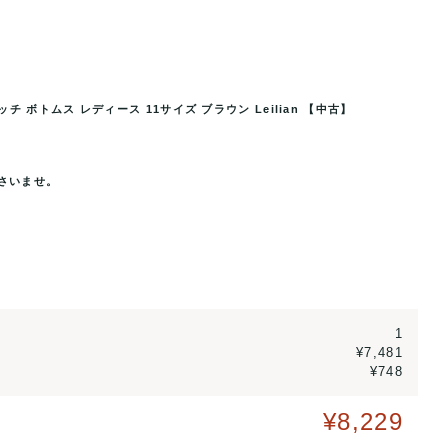
 ボトムス レディース 11サイズ ブラウン Leilian 【中古】
トムス レディース 11サイズ ブ
レリアン クロップドパンツ ウール混 
古】
ラウン L
さいませ。
1
¥7,481
¥748
¥8,229