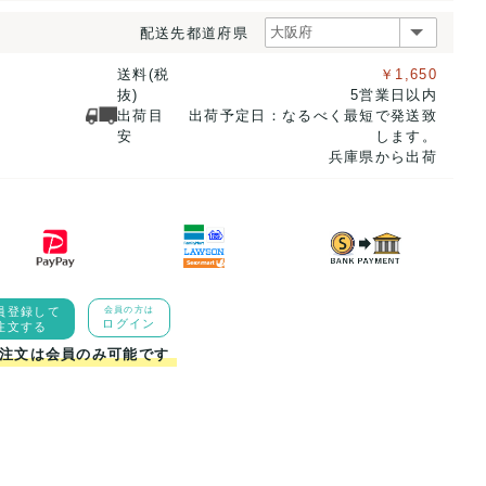
配送先都道府県
送料(税
￥1,650
抜)
5営業日以内
出荷目
出荷予定日：なるべく最短で発送致
安
します。
兵庫県から出荷
員登録して
会員の方は
ログイン
注文する
注文は会員のみ可能です