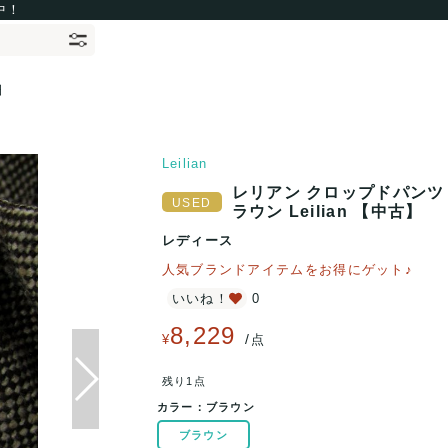
中！
細
Leilian
レリアン クロップドパンツ 
ラウン Leilian 【中古】
レディース
人気ブランドアイテムをお得にゲット♪
いいね！
0
8,229
/
¥
点
残り1点
カラー：
ブラウン
ブラウン