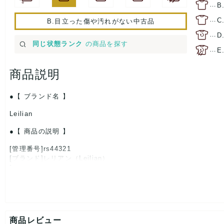
…
B
…
C
B.目立った傷や汚れがない中古品
…
D
同じ状態ランク
の商品を探す
…
E
商品説明
【 ブランド名 】
Leilian
【 商品の説明 】
[管理番号]rs44321
[ブランド]レリアン（Leilian）
[対象]レディース
[カラー]ブラウン
[生産国]日本
[素材]素材タグを撮影しておりますので、ご確認くださいませ。
[サイズ]
表記サイズ：11
商品レビュー