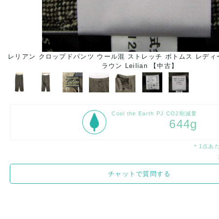
レリアン クロップドパンツ ウール混 ストレッチ ボトムス レディー
ラウン Leilian 【中古】
Cool the Earth PJ CO2削減量
644g
＊1点あ
チャットで質問する