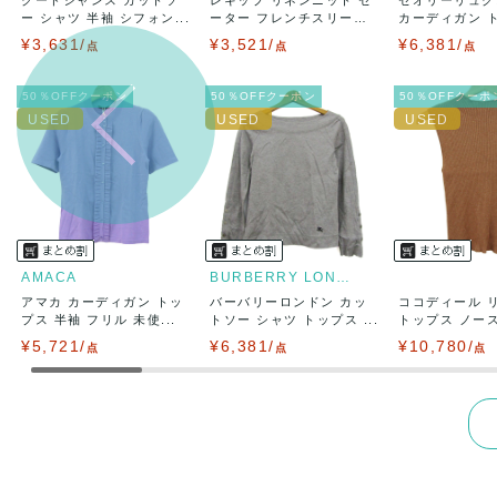
出荷
送料：
¥1,6
ー シャツ 半袖 シフォン...
ーター フレンチスリー
カーディガン 
出荷目安：
ブ...
長...
¥3,631/
¥3,521/
¥6,381/
点
点
出荷予定日
点
兵庫県から
50％OFFクーポン
50％OFFクーポン
50％OFFクーポ
AMACA
BURBERRY LONDON
アマカ カーディガン トッ
バーバリーロンドン カッ
ココディール 
プス 半袖 フリル 未使...
トソー シャツ トップス ...
トップス ノースリ
¥5,721/
¥6,381/
¥10,780/
点
点
点