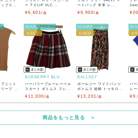
50
(見込み)
送料表を確認する
トップス
ー T-CLIP VLC ...
ートバッグ 本革 レ...
2w
5営業日以内
¥6,601/
¥9,900/
¥20
：なるべく最短で発送致します。
点
点
出荷
ン
50％OFFクーポン
50％OFFクーポン
50
BURBERRY BLUE LABEL
BALLSEY
リブニット
バーバリーブルーレーベル
ボールジー ワイドパンツ
バー
ーブ ...
スカート ボトムス フレ...
ボトムス 総柄 トゥモロ...
レー
ト...
¥11,000/
¥13,201/
¥9,
点
点
商品をもっと見る ＞