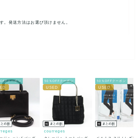
ます。発送方法はお選び頂けません。
ルを避けるため、神経質な方や完璧な商品を求められる方は御購
載前に必ずコメント欄よりご連絡お願い致します。対応できるこ
％OFFクーポン
50％OFFクーポン
50％OFFクーポン
。
ご連絡お願い致します。
rreges
courreges
ージュ ハンドバッグ
クレージュ トートバッグ
ベルミス スリムレギン