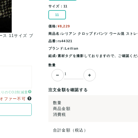
サイズ：
11
11
価格:
¥8,229
商品名:レリアン クロップドパンツ ウール混 ストレッチ
ス 11サイズ ブ
レリアン クロップドパンツ ウール混 ストレッチ ボ
品番:rs44321
ラウン Leilian 【中
ブランド:Leilian
組成:素材タグを撮影しておりますので、ご確認くだ
数量
注文金額を確認する
たりのCO2削減量
オファー不可
数量
商品金額
消費税
合計金額（税込）