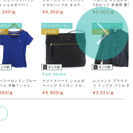
ay ショルダーバッ...
メタルハンドル キルテ
2点セット 未使用 着圧..
ィ...
,350/
¥9,350/
¥3,301/
点
点
点
％OFFクーポン
50％OFFクーポン
50％OFFクーポン
Kate Spade
バリーロンドンブルー
ケイトスペード ショルダ
レジァンス ブラウス 
ベル 半袖Ｔシャツ
ーバッグ ナイロン クロ
ツ トップス フリル 長..
ス...
680/
¥9,900/
¥3,521/
点
点
点