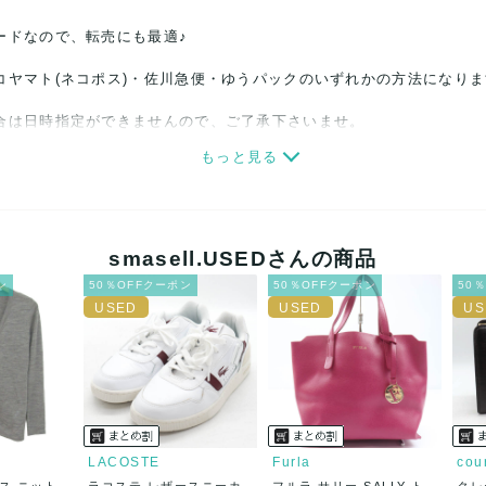
ードなので、転売にも最適♪
コヤマト(ネコポス)・佐川急便・ゆうパックのいずれかの方法になり
合は日時指定ができませんので、ご了承下さいませ。
もっと見る
関しましては、見る方によって状態の価値観が異なりますので、トラブ
ださい。
細心の注意をはらっておりますが、何かございましたら、レビュー記
smasell.USEDさんの商品
ン
50％OFFクーポン
50％OFFクーポン
50
誠意をもって対応致します。
品もございますので、真贋方法などお答えできない場合もございます
後に偽造品等が発覚しましたら、返品・返金にて対応致しますので、
カード、メルペイ、銀行振込、PayPay、コンビニ払い
LACOSTE
Furla
cou
ス ニット
ラコステ レザースニーカ
フルラ サリー SALLY ト
クレ