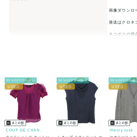
日本
画像ダウンロ
【 素材・成分 】
発送はクロネ
素材タグを撮影しておりますので、ご確認くださいませ。
ネコポスの場
【 商品札 】
USED品に
なし
入をお控えく
また商品には
50％OFFクーポン
50％OFFクーポン
50％OFFクーポ
とがあれば、
また並行輸入
万が一、購入
決済方法
クレジット
COUP DE CHANCE
theory luxe
クードシャンス カットソ
レキップ リネンニット セ
セオリーリュク