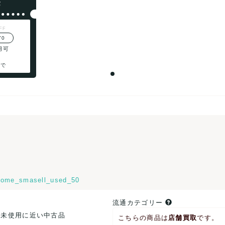
F
FF
70
用可
まで
ome_smasell_used_50
流通カテゴリー
.未使用に近い中古品
こちらの商品は
店舗買取
です。