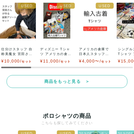
仕分けスタッフ 自
ディズニー Tシャ
アメリカの倉庫で
シングル
称美魔女 宮田さん
ツ アメリカの倉庫
日本人スタッフが
Tシャツ
が作る アパレ...
で日本人スタッ...
日本向けにハンド
の倉庫で日
¥10,000/
¥11,000/
¥4,000〜/
¥15,00
セット
セット
セット
ピ...
商品をもっと見る ＞
ポロシャツの商品
こちらも探してみてください
50％OFFクーポン
50％OF