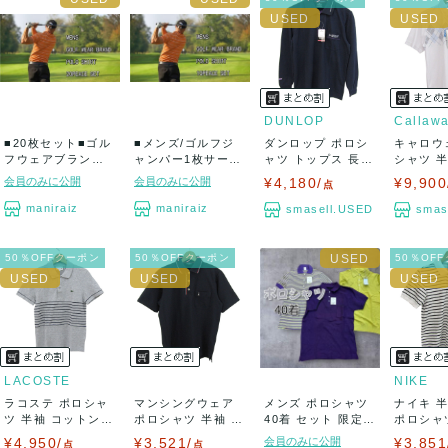
DUNLOP
Callaw
■20枚セット■ゴル
■メンズ/ゴルフジ
ダンロップ ポロシ
キャロウ
フウェアブランド
ャンパー1枚サービ
ャツ トップス 長袖
シャツ 
半袖ポロシャツ...
ス！！！■ゴル...
ゴルフウエ...
アーガイル
会員のみに公開
会員のみに公開
¥4,180/
¥9,900
点
maniraiz
maniraiz
smasell.USED
smas
50％OFFクーポン
50％OFFクーポン
50％OF
LACOSTE
NIKE
ラコステ ポロシャ
マンシングウェア
メンズ ポロシャツ
ナイキ 
ツ 半袖 コットン10
ポロシャツ 半袖 グ
40着 セット 限定
ポロシャ
0% ブラ...
ランドスラム...
スポーツ...
ン100% .
¥4,950/
¥3,521/
会員のみに公開
¥3,851
点
点