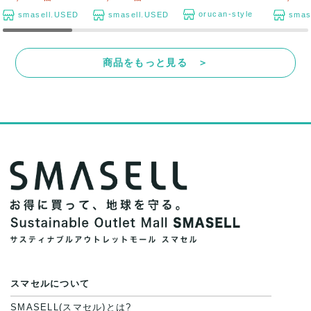
orucan-style
smasell.USED
smasell.USED
smas
商品をもっと見る ＞
スマセルについて
SMASELL(スマセル)とは?