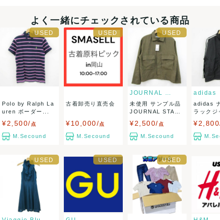
・20000円以上ご注文頂きました場合送料無料ですが、北海道
よく一緒にチェックされている商品
のお客様は 一箱毎に1000円、沖縄/その他離島のお客様は、
一箱毎に1500円、受注確定時に頂戴いたします。
・返品不可
JOURNAL STANDARD
adidas
Polo by Ralph La
古着卸売り直売会
未使用 サンプル品
adidas
uren ボーダー...
JOURNAL STAND
ラックジ
決済方法
AR...
ジャージ.
¥2,500/
¥10,000/
¥2,500/
¥2,800
点
点
点
クレジットカード、メルペイ、銀行振込、PayPay、コンビ
M.Secound
M.Secound
M.Secound
M.Se
ニ払い
出荷
送料：
¥1,800
(見込み)
送料表を確認する
こちらの出品者の商品を
¥20,000以上注文の場合送料無料
に
なります
出荷目安：1週間程度