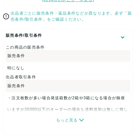
ります。
汚れ箇所のある写真がある場合は似たような汚れ箇所が複数あ
る可能性もあります。
出品者ごとに販売条件・返品条件などが異なります。必ず「販
中古品ですのでご理解の上ご検討下さい。
売条件/取引条件」をご確認ください。
販売条件/取引条件
この商品の販売条件
販売条件
特になし
出品者取引条件
販売条件
・注文枚数が多い場合発送箱数が2箱や3箱になる場合が御座
いますが20000以下のオーダーの場合も送料追加は無しに致し
もっと見る
ました。多くご注文頂く程大変お得な内容になります。