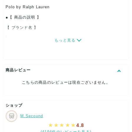
Polo by Ralph Lauren
【 商品の説明 】
【 ブランド名 】
Polo by Ralph Lauren
もっと見る
【 商品の説明 】
商品レビュー
Polo by Ralph Lauren ボーダー半袖ポロシャツ スモールポニ
ー ロゴ刺繍 サイズM ネイビー×ピンク A00126
こちらの商品のレビューは現在ございません。
ショップ
実寸は写真をご参考下さい。
M.Secound
4.8
簡易検品し写真撮影しておりますが見落としている可能性もあ
(4194件のレビューを見る)