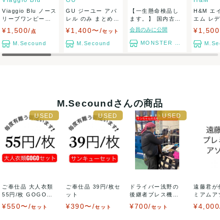
Viaggio Blu
GU
H&M
岡山県から出荷
Viaggio Blu ノース
GU ジーユー アパ
【一生懸命検品し
H&M エ
リーブワンピース
レル のみ まとめ売
ます。】 国内古着
エム レ
ド...
り 大量...
アソートセット ...
パ...
¥1,500/
¥1,400〜/
会員のみに公開
¥1,50
点
セット
MONSTER TYM
M.Secound
M.Secound
M.Se
M.Secoundさんの商品
ご奉仕品 大人衣類
ご奉仕品 39円/枚セ
ドライバー浅野の
遠藤君が
55円/枚 GOGOセ
ット
後継者プレス機の
ミアムア
ット
魔術師ケンちゃん
ット アパ
¥550〜/
¥390〜/
¥700/
¥4,000
セット
セット
セット
セ...