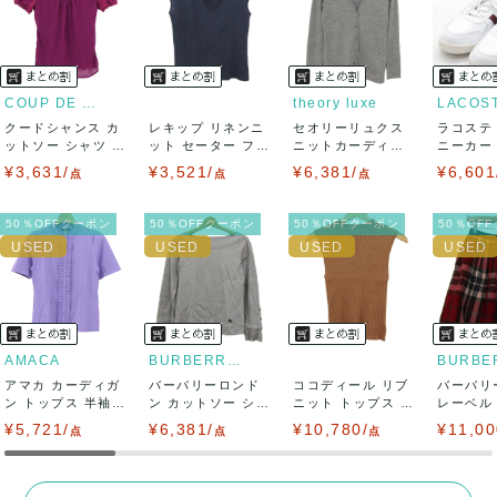
ませ。
USED品に関しましては、見る方によって状態の価値観が異な
りますので、トラブルを避けるため、神経質な方や完璧な商
COUP DE CHANCE
theory luxe
LACOS
クードシャンス カ
レキップ リネンニ
セオリーリュクス
ラコステ
品を求められる方は御購入をお控えください。
ットソー シャツ 半
ット セーター フレ
ニットカーディガ
ニーカー T
袖 シフォン...
ンチスリーブ...
ン トップス 長...
LC ...
¥3,631/
¥3,521/
¥6,381/
¥6,601
また商品には細心の注意をはらっておりますが、何かござい
点
点
点
ましたら、レビュー記載前に必ずコメント欄よりご連絡お願
50％OFFクーポン
50％OFFクーポン
50％OFFクーポン
50％OF
い致します。対応できることがあれば、誠意をもって対応致
します。
また並行輸入品もございますので、真贋方法などお答えでき
AMACA
BURBERRY LONDON
アマカ カーディガ
ない場合もございます。
バーバリーロンド
ココディール リブ
バーバリ
ン トップス 半袖
ン カットソー シャ
ニット トップス ノ
レーベル
フリル 未使...
ツ トップス ...
ースリーブ ...
ボトムス 
¥5,721/
万が一、購入後に偽造品等が発覚しましたら、返品・返金に
¥6,381/
¥10,780/
¥11,00
点
点
点
て対応致しますので、ご連絡お願い致します。