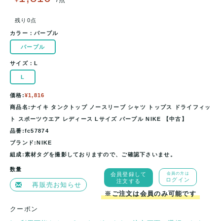
残り0点
カラー：
パープル
パープル
サイズ：
L
L
価格:
¥1,816
商品名:ナイキ タンクトップ ノースリーブ シャツ トップス ドライフィッ
ト スポーツウエア レディース Lサイズ パープル NIKE 【中古】
品番:fc57874
ブランド:NIKE
組成:素材タグを撮影しておりますので、ご確認下さいませ。
数量
会員登録して
会員の方は
ログイン
注文する
再販売お知らせ
※ご注文は会員のみ可能です
クーポン