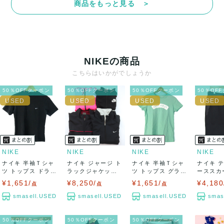
商品をもっと見る ＞
決済方法
クレジットカード、メルペイ、銀行振込、PayPay、コンビ
ニ払い
NIKEの商品
出荷
こちらはいかがでしょうか
送料：
¥1,650
(見込み)
送料表を確認する
50％OFFクーポン
50％OFFクーポン
50％OFFクーポン
50％OF
出荷目安：5営業日以内
出荷予定日：なるべく最短で発送致します。
兵庫県から出荷
NIKE
NIKE
NIKE
NIKE
ナイキ 半袖Ｔシャ
ナイキ ジャージ ト
ナイキ 半袖Ｔシャ
ナイキ 
ツ トップス ドライ
ラックジャケット
ツ トップス グラフ
ーススカ
フィット ス...
パーカー ス...
ィックT コ...
ムス レデ
¥1,651/
¥8,250/
¥1,651/
¥4,180
点
点
点
smasell.USED
smasell.USED
smasell.USED
smas
50％OFFクーポン
50％OFFクーポン
50％OFFクーポン