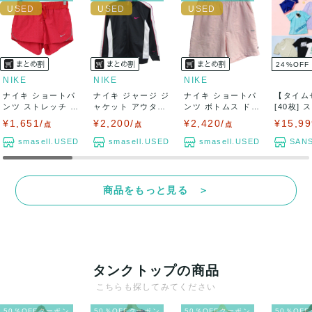
24
%
OFF
NIKE
NIKE
NIKE
ナイキ ショートパ
ナイキ ジャージ ジ
ナイキ ショートパ
【タイム
ンツ ストレッチ ド
ャケット アウター
ンツ ボトムス ドラ
[40枚]
ライフィッ...
フィットド...
イフィット ...
ランド...
¥1,651/
¥2,200/
¥2,420/
¥15,99
点
点
点
smasell.USED
smasell.USED
smasell.USED
SANS
商品をもっと見る ＞
タンクトップの商品
こちらも探してみてください
50％OFFクーポン
50％OFFクーポン
50％OFFクーポン
50％OF