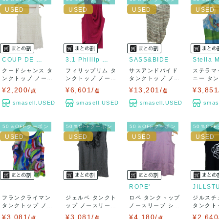
COUP DE CHANCE
3.1 Phillip Lim
SASS&BIDE
クードシャンス タ
フィリップリム タ
サスアンドバイド
ステラマ
ンクトップ ノース
ンクトップ ノース
タンクトップ ノー
ニー タ
リーブ シャツ...
リーブ シャツ...
スリーブ シャ...
ノースリ 
¥2,200/
¥6,601/
¥13,201/
¥3,851
点
点
点
smasell.USED
smasell.USED
smasell.USED
smas
50％OFFクーポン
50％OFFクーポン
50％OFFクーポン
50％OF
ROPE'
JILLST
フランクライマン
ジェルベ タンクト
ロペ タンクトップ
ジルスチ
タンクトップ ノー
ップ ノースリーブ
ノースリーブ シャ
タンクト
スリーブ シャ...
シャツ トッ...
ツ トップス...
スリーブ 
¥3,081/
¥3,081/
¥4,180/
¥2,640
点
点
点