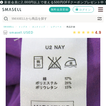
新規会員に2,000円以上で使える500円OFFクーポンプレゼント中
無料会員登録
ログイン
SMASELL
トップス
タンクトップ
レディース
商品詳細
4.9
smasell.USED