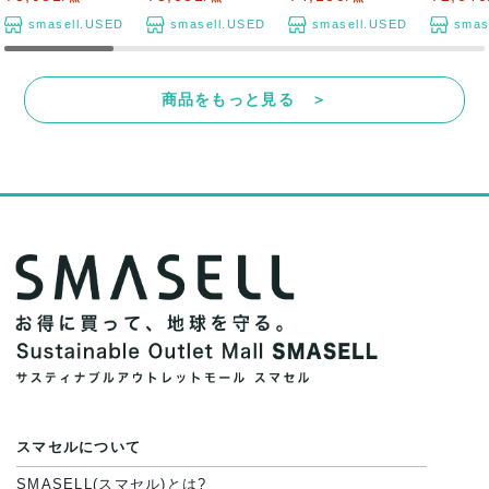
smasell.USED
smasell.USED
smasell.USED
smas
商品をもっと見る ＞
スマセルについて
SMASELL(スマセル)とは?