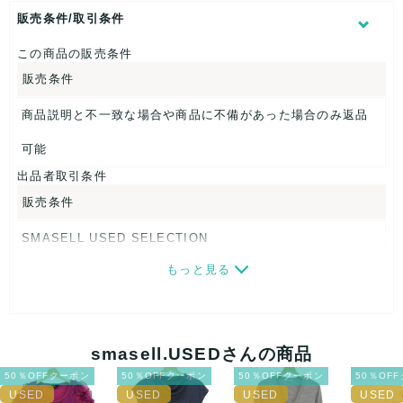
素材タグを撮影しておりますので、ご確認下さいませ。
販売条件/取引条件
【 商品札 】
この商品の販売条件
なし
販売条件
商品説明と不一致な場合や商品に不備があった場合のみ返品
可能
出品者取引条件
販売条件
SMASELL USED SELECTION
もっと見る
画像ダウンロードなので、転売にも最適♪
発送はクロネコヤマト(ネコポス)・佐川急便・ゆうパックのい
ずれかの方法になります。発送方法はお選び頂けません。
smasell.USEDさんの商品
ネコポスの場合は日時指定ができませんので、ご了承下さい
50％OFFクーポン
50％OFFクーポン
50％OFFクーポン
50％OF