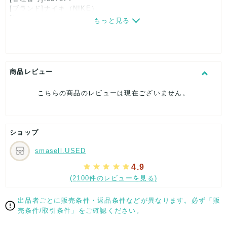
[ブランド]ナイキ（NIKE）
[対象]レディース
もっと見る
[カラー]パープル
[素材]素材タグを撮影しておりますので、ご確認下さいませ。
[サイズ]
表記サイズ：L
[付属品]なし
商品レビュー
[状態・コンディション]
やや傷や汚れあり
こちらの商品のレビューは現在ございません。
こちらはUSED品になりますので、使用に伴い、
部分的に少々ダメージはございますが、
全体的には、まだまだご活躍頂けるお品になります。
ショップ
ダメージはできる限り、撮影しておりますので、ご確認下さい
ませ。
smasell.USED
[状態追記]若干穴あき箇所あり
4.9
(2100件のレビューを見る)
【 サイズ・容量 】
表記サイズ：L
出品者ごとに販売条件・返品条件などが異なります。必ず「販
売条件/取引条件」をご確認ください。
【 素材・成分 】