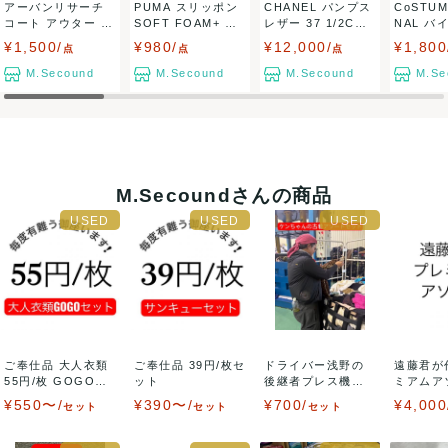
アーバンリサーチ
PUMA スリッポン
CHANEL パンプス
CoSTUM
コート アウター サ
SOFT FOAM+ ク
レザー 37 1/2C
NAL バ
イズ38 レ...
ロス...
ブ...
ンピ...
¥1,500/
¥980/
¥12,000/
¥1,800
点
点
点
M.Secound
M.Secound
M.Secound
M.Se
M.Secoundさんの商品
ご奉仕品 大人衣類
ご奉仕品 39円/枚セ
ドライバー浅野の
遠藤君が
55円/枚 GOGOセ
ット
後継者プレス機の
ミアムア
ット
魔術師ケンちゃん
ット アパ
¥550〜/
¥390〜/
¥700/
¥4,000
セット
セット
セット
セ...