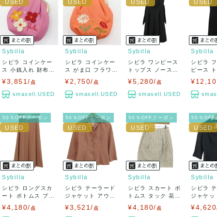
Sybilla
Sybilla
Sybilla
Sybilla
シビラ コインケー
シビラ コインケー
シビラ ワンピース
シビラ 
ス 小銭入れ 財布
ス がま口 フラワー
トップス ノースリ
ピース 
ウォレット ...
モチーフ 小...
ーブ 日本製...
袖 日本製 
¥3,851/
¥2,750/
¥5,280/
¥12,10
点
点
点
smasell.USED
smasell.USED
smasell.USED
smas
50％OFFクーポン
50％OFFクーポン
50％OFFクーポン
50％OF
Sybilla
Sybilla
Sybilla
Sybilla
シビラ ロングスカ
シビラ テーラード
シビラ スカート ボ
シビラ 
ート ボトムス プリ
ジャケット アウタ
トムス タック 花柄
ジャケッ
ーツ レディ...
ー シャツジャ...
レース ...
ー リネン混
¥4,180/
¥3,521/
¥4,180/
¥4,620
点
点
点