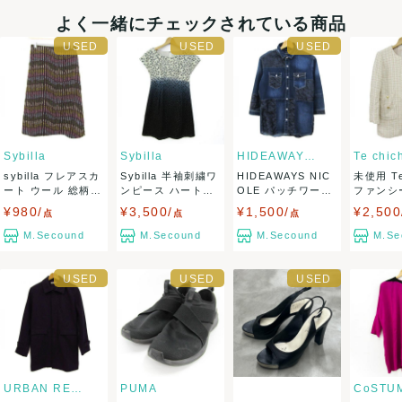
・20000円以上ご注文頂きました場合送料無料ですが、北海道
よく一緒にチェックされている商品
のお客様は 一箱毎に1000円、沖縄/その他離島のお客様は、
一箱毎に1500円、受注確定時に頂戴いたします。
・返品不可
Sybilla
Sybilla
HIDEAWAYS NICOLE
Te chic
sybilla フレアスカ
Sybilla 半袖刺繍ワ
HIDEAWAYS NIC
未使用 Te 
ート ウール 総柄
ンピース ハート柄
OLE パッチワーク
ファンシ
決済方法
サイ...
コッ...
デニ...
ドJ...
¥980/
¥3,500/
¥1,500/
¥2,500
点
点
点
クレジットカード、メルペイ、銀行振込、PayPay、コンビ
M.Secound
M.Secound
M.Secound
M.Se
ニ払い
出荷
送料：
¥1,800
(見込み)
送料表を確認する
こちらの出品者の商品を
¥20,000以上注文の場合送料無料
に
なります
出荷目安：1週間程度
URBAN RESEARCH
PUMA
岡山県から出荷