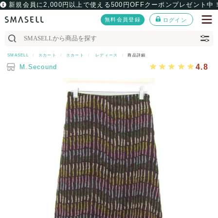
新規会員に2,000円以上で使える500円OFFクーポンプレゼント中
無料会員登録
ログイン
SMASELL
スカート
スカート
レディース
商品詳細
4.8
M.Secound