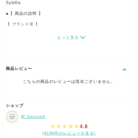
Sybilla
【 商品の説明 】
【 ブランド名 】
sybilla
もっと見る
【 商品の説明 】
sybilla フレアスカート ウール 総柄 サイズM マルチカラー
GBHAP-53390
商品レビュー
こちらの商品のレビューは現在ございません。
実寸は写真をご参考下さい。
ショップ
簡易検品し写真撮影しておりますが見落としている可能性もあ
M.Secound
ります。
汚れ箇所のある写真がある場合は似たような汚れ箇所が複数あ
4.8
る可能性もあります。
(4194件のレビューを見る)
中古品ですのでご理解の上ご検討下さい。