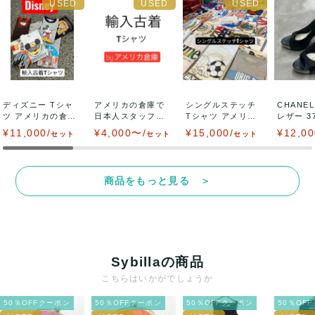
ディズニー Tシャ
アメリカの倉庫で
シングルステッチ
CHANE
ツ アメリカの倉庫
日本人スタッフが
Tシャツ アメリカ
レザー 37
で日本人スタッ...
日本向けにハンド
の倉庫で日本...
ブ...
¥11,000/
¥4,000〜/
¥15,000/
¥12,00
セット
セット
セット
ピ...
商品をもっと見る ＞
Sybillaの商品
こちらはいかがでしょうか
50％OFFクーポン
50％OFFクーポン
50％OFFクーポン
50％OF