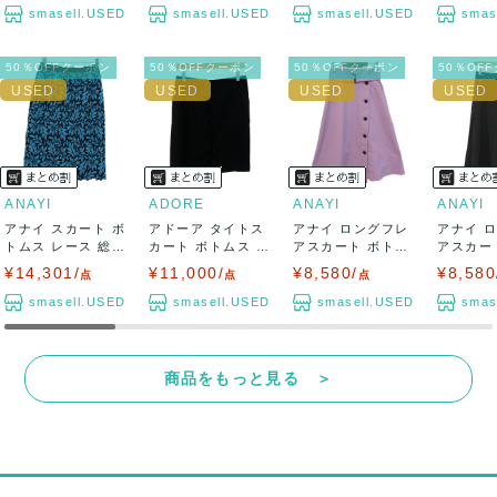
smasell.USED
smasell.USED
smasell.USED
smas
50％OFFクーポン
50％OFFクーポン
50％OFFクーポン
50％OF
ANAYI
ADORE
ANAYI
ANAYI
アナイ スカート ボ
アドーア タイトス
アナイ ロングフレ
アナイ 
トムス レース 総柄
カート ボトムス ス
アスカート ボトム
アスカー
ひざ丈 ...
トレッチ レ...
ス 日本製 レ...
ス 日本製 
¥14,301/
¥11,000/
¥8,580/
¥8,580
点
点
点
smasell.USED
smasell.USED
smasell.USED
smas
商品をもっと見る ＞