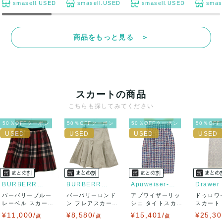
smasell.USED
smasell.USED
smasell.USED
smas
商品をもっと見る ＞
スカートの商品
こちらも探してみてください
50％OFFクーポン
50％OFFクーポン
50％OFFクーポン
50％OF
BURBERRY BLUE LABEL
BURBERRY LONDON
Apuweiser-riche
Drawer
バーバリーブルー
バーバリーロンド
アプワイザーリッ
ドゥロワ
レーベル スカート
ン フレアスカート
シェ タイトスカー
スカート
ボトムス フレ...
ボトムス ひざ...
ト ボトムス ツ...
刺繍 レース
¥11,000/
¥8,580/
¥15,401/
¥25,30
点
点
点