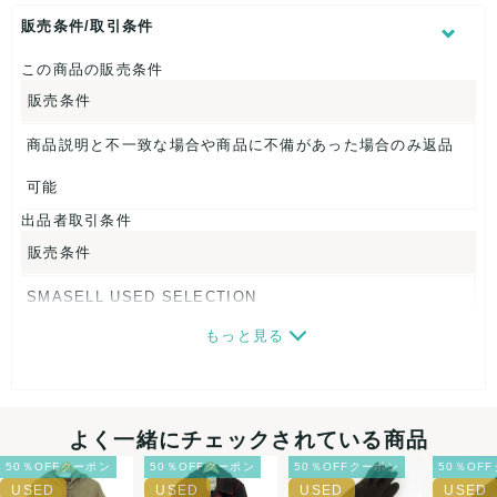
【 サイズ・容量 】
販売条件/取引条件
表記サイズ：L
肩幅：約55cm
この商品の販売条件
着丈：約70cm
販売条件
身幅：約64cm
袖丈：約53cm
商品説明と不一致な場合や商品に不備があった場合のみ返品
【 素材・成分 】
可能
素材タグを撮影しておりますので、ご確認くださいませ。
出品者取引条件
【 商品札 】
販売条件
なし
SMASELL USED SELECTION
もっと見る
画像ダウンロードなので、転売にも最適♪
発送はクロネコヤマト(ネコポス)・佐川急便・ゆうパックのい
ずれかの方法になります。発送方法はお選び頂けません。
よく一緒にチェックされている商品
ネコポスの場合は日時指定ができませんので、ご了承下さい
50％OFFクーポン
50％OFFクーポン
50％OFFクーポン
50％OF