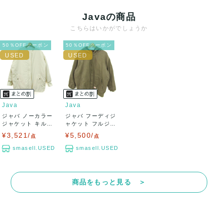
Javaの商品
こちらはいかがでしょうか
50％OFFクーポン
50％OFFクーポン
Java
Java
ジャバ ノーカラー
ジャバ フーディジ
ジャケット キルテ
ャケット フルジッ
ィング リバー...
プ ジャンパー...
¥3,521/
¥5,500/
点
点
smasell.USED
smasell.USED
商品をもっと見る ＞