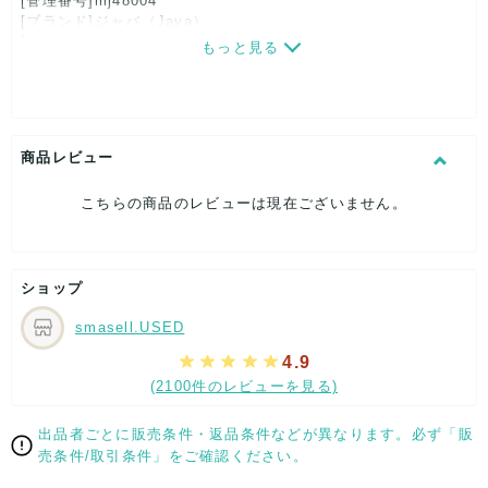
[管理番号]mj48004
[ブランド]ジャバ（Java）
[対象]レディース
もっと見る
[カラー]カーキ
[素材]素材タグを撮影しておりますので、ご確認くださいま
せ。
[サイズ]
表記サイズ：L
商品レビュー
肩幅：約55cm
着丈：約70cm
こちらの商品のレビューは現在ございません。
身幅：約64cm
袖丈：約53cm
[付属品]なし
[状態・コンディション]
ショップ
やや傷や汚れあり
smasell.USED
こちらはUSED品になりますので、使用に伴い、
部分的に少々ダメージはございますが、
4.9
全体的には、まだまだご活躍頂けるお品になります。
(2100件のレビューを見る)
ダメージはできる限り、撮影しておりますので、ご確認下さい
ませ。
出品者ごとに販売条件・返品条件などが異なります。必ず「販
売条件/取引条件」をご確認ください。
[状態追記]部分的にシミ有り。