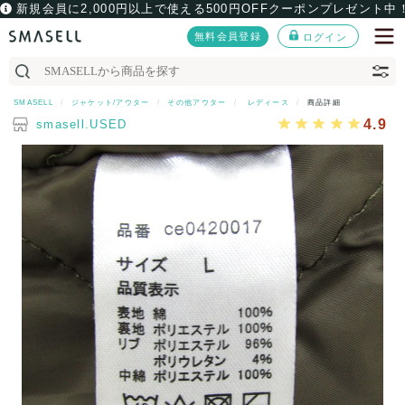
新規会員に2,000円以上で使える500円OFFクーポンプレゼント中
無料会員登録
ログイン
SMASELL
ジャケット/アウター
その他アウター
レディース
商品詳細
4.9
smasell.USED