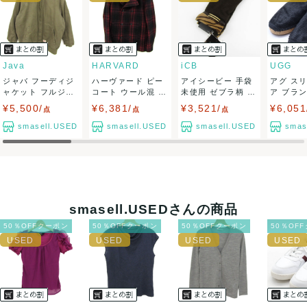
ませ。
USED品に関しましては、見る方によって状態の価値観が異な
りますので、トラブルを避けるため、神経質な方や完璧な商
Java
HARVARD
iCB
UGG
ジャバ フーディジ
ハーヴァード ピー
アイシービー 手袋
アグ ス
品を求められる方は御購入をお控えください。
ャケット フルジッ
コート ウール混 ブ
未使用 ゼブラ柄 グ
ア ブラ
プ ジャンパー...
ランド アウ...
ローブ ブ...
ズ 靴 黒..
¥5,500/
¥6,381/
¥3,521/
¥6,051
また商品には細心の注意をはらっておりますが、何かござい
点
点
点
smasell.USED
smasell.USED
smasell.USED
smas
ましたら、レビュー記載前に必ずコメント欄よりご連絡お願
い致します。対応できることがあれば、誠意をもって対応致
します。
smasell.USEDさんの商品
また並行輸入品もございますので、真贋方法などお答えでき
50％OFFクーポン
50％OFFクーポン
50％OFFクーポン
50％OF
ない場合もございます。
万が一、購入後に偽造品等が発覚しましたら、返品・返金に
て対応致しますので、ご連絡お願い致します。