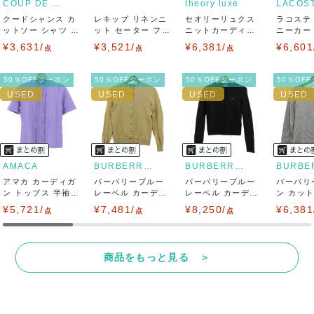
COUP DE CHANCE
theory luxe
LACOS
クードシャンス カ
レキップ リネンニ
セオリーリュクス
ラコステ
決済方法
ットソー シャツ 半
ット セーター フレ
ニットカーディガ
ニーカー T
袖 シフォン...
ンチスリーブ...
ン トップス 長...
LC ...
¥3,631/
¥3,521/
¥6,381/
¥6,601
点
点
点
クレジットカード、メルペイ、銀行振込、PayPay、コンビ
ニ払い
50％OFFクーポン
50％OFFクーポン
50％OFFクーポン
50％OF
出荷
送料：
¥1,650
(見込み)
送料表を確認する
出荷目安：5営業日以内
出荷予定日：なるべく最短で発送致します。
AMACA
BURBERRY BLUE LABEL
BURBERRY BLUE LABEL
兵庫県から出荷
アマカ カーディガ
バーバリーブルー
バーバリーブルー
バーバリ
ン トップス 半袖
レーベル カーディ
レーベル カーディ
ン カッ
フリル 未使...
ガン トップス ...
ガン トップス ...
ツ トップス
¥5,721/
¥7,481/
¥8,250/
¥6,381
点
点
点
商品をもっと見る ＞