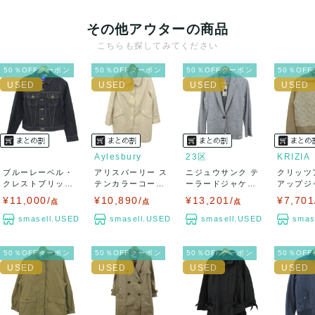
その他アウターの商品
こちらも探してみてください
50％OFFクーポン
50％OFFクーポン
50％OFFクーポン
50％OF
Aylesbury
23区
KRIZIA
ブルーレーベル・
アリスバーリー ス
ニジュウサンク テ
クリッツ
クレストブリッジ
テンカラーコート
ーラードジャケッ
アップジ
デニムジャケッ
アウター ラメ...
ト アウター カ...
ウール ア
¥11,000/
¥10,890/
¥13,201/
¥7,701
点
点
点
ト...
smasell.USED
smasell.USED
smasell.USED
smas
50％OFFクーポン
50％OFFクーポン
50％OFFクーポン
50％OF