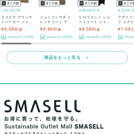
LACOSTE
HIROKO KOSHINO
ラコステ マウンテ
ジュンコシマダ ト
ヒロココシノ ショ
アデイイ
ンパーカー ジャケ
レンチコート アウ
ートコート ジャケ
フ ユナ
ット アウター...
ター レディー...
ット アウター...
ローズ ブ
¥8,580/
¥9,900/
¥8,580/
¥7,591
点
点
点
smasell.USED
smasell.USED
smasell.USED
smas
商品をもっと見る ＞