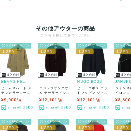
その他アウターの商品
こちらも探してみてください
50％OFFクーポン
50％OFFクーポン
50％OFFクーポン
50％OF
BEAMS HEART
HUGO BOSS
JANSP
ビームスハート ス
ニジュウサンクオ
ヒューゴボス ニッ
ジャンス
テンカラーコート
ム テーラードジャ
トブルゾン ジャケ
イロンジ
アウター ロン...
ケット アウター...
ット 大きいサ...
フーディー
¥9,900/
¥12,101/
¥12,101/
¥8,800
点
点
点
smasell.USED
smasell.USED
smasell.USED
smas
50％OFFクーポン
50％OFFクーポン
50％OFFクーポン
50％OF