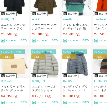
USED品に関しましては、見る方によって状態の価値観が異な
りますので、トラブルを避けるため、神経質な方や完璧な商
UNIQLO
A.P.C.
anello
Timberl
ユニクロ ステンカ
アーペーセー ステ
アネロ 口金リュッ
ティンバ
品を求められる方は御購入をお控えください。
ラーコート アウタ
ンカラーコート ウ
ク デイパック 鞄
ブルゾン
ー ライナーあ...
ール混 アウタ...
カバン ブラ...
ト 中綿 ブ
¥5,500/
¥8,800/
¥4,400/
¥8,580
また商品には細心の注意をはらっておりますが、何かござい
点
点
点
smasell.USED
smasell.USED
smasell.USED
smas
ましたら、レビュー記載前に必ずコメント欄よりご連絡お願
50％OFFクーポン
50％OFFクーポン
50％OFFクーポン
50％OF
い致します。対応できることがあれば、誠意をもって対応致
します。
また並行輸入品もございますので、真贋方法などお答えでき
ない場合もございます。
Drawer
UNIQLO
INDIVI
ドゥロワー クラッ
ユニクロ シームレ
インディヴィ ダウ
ジョルジ
万が一、購入後に偽造品等が発覚しましたら、返品・返金に
チバッグ ノベルテ
スダウンジャケッ
ンジャケット ジャ
ーニ ネ
ィ ポーチ 鞄...
ト ジャンパー ...
ンパー 大きい...
ンド スト
¥4,950/
¥12,101/
¥6,381/
¥8,800
点
点
点
て対応致しますので、ご連絡お願い致します。
smasell.USED
smasell.USED
smasell.USED
smas