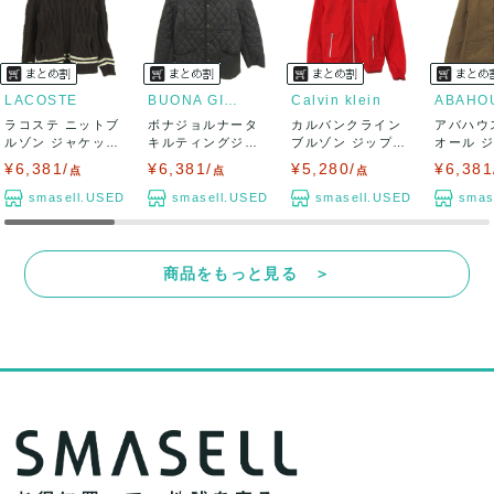
LACOSTE
BUONA GIORNATA
Calvin klein
ABAHO
ラコステ ニットブ
ボナジョルナータ
カルバンクライン
アバハウ
ルゾン ジャケット
キルティングジャ
ブルゾン ジップア
オール 
ウール混 ブ...
ケット コート ...
ップジャケット...
ブルゾン コ
¥6,381/
¥6,381/
¥5,280/
¥6,381
点
点
点
smasell.USED
smasell.USED
smasell.USED
smas
商品をもっと見る ＞