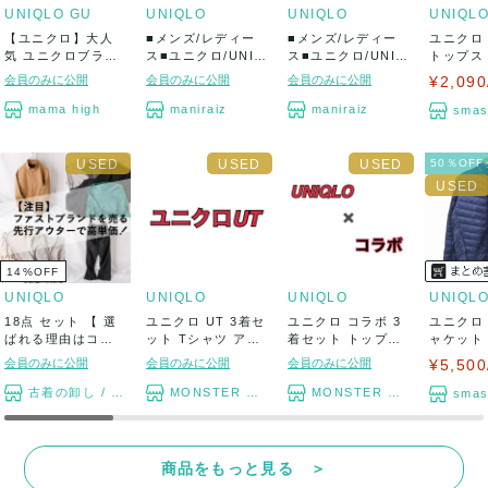
UNIQLO GU
UNIQLO
UNIQLO
UNIQL
【ユニクロ】大人
■メンズ/レディー
■メンズ/レディー
ユニクロ
気 ユニクロブラン
ス■ユニクロ/UNIQ
ス■ユニクロ/UNIQ
トップス
ドコラボ UNI...
LO ウ...
LO シー...
ムラム ター
会員のみに公開
会員のみに公開
会員のみに公開
¥2,090
mama high
maniraiz
maniraiz
smas
50％OF
14
%
OFF
UNIQLO
UNIQLO
UNIQLO
UNIQL
18点 セット 【 選
ユニクロ UT 3着セ
ユニクロ コラボ 3
ユニクロ
ばれる理由はコレ!
ット Tシャツ アニ
着セット トップス
ャケット
】 ファ...
メT ム...
ボトムス ...
ー アウター
会員のみに公開
会員のみに公開
会員のみに公開
¥5,500
古着の卸し / 無色透明
MONSTER TYM
MONSTER TYM
smas
商品をもっと見る ＞