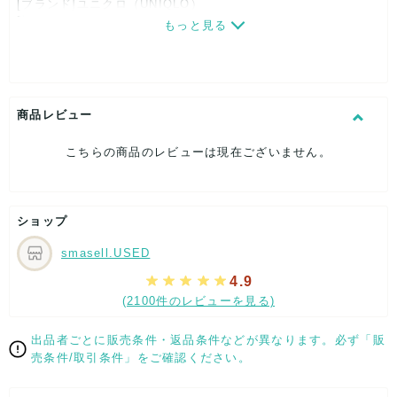
[ブランド]ユニクロ（UNIQLO）
[対象]メンズ
もっと見る
[カラー]ブラック
[素材]素材タグを撮影しておりますので、ご確認くださいま
せ。
[サイズ]
表記サイズ：M
商品レビュー
肩幅：約47cm
着丈：約95cm
こちらの商品のレビューは現在ございません。
身幅：約57cm
袖丈：約59cm
[付属品]ライナー
[状態・コンディション]
ショップ
目立った傷や汚れなし
smasell.USED
こちらはUSED品になりますが、
特記する程のダメージはなく、状態良好なお品になります。
4.9
ダメージがある場合はできる限り、撮影しておりますので、
(2100件のレビューを見る)
ご確認下さいませ。
【 サイズ・容量 】
出品者ごとに販売条件・返品条件などが異なります。必ず「販
売条件/取引条件」をご確認ください。
表記サイズ：M
肩幅：約47cm