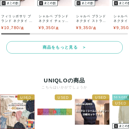
フィリッポサリ ブ
シャルベ ブランド
シャルベ ブランド
シャルベ
ランド ネクタイ 小
ネクタイ チェック
ネクタイ ストライ
ネクタイ
紋柄 スクエ...
柄 格子柄 ...
プ柄 総柄 ...
スクエアド
¥10,780/
¥9,350/
¥9,350/
¥9,350
点
点
点
商品をもっと見る ＞
UNIQLOの商品
こちらはいかがでしょうか
50％OF