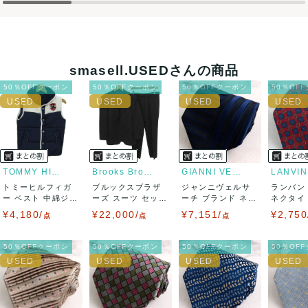
決済方法
クレジットカード、メルペイ、銀行振込、PayPay、コンビ
ニ払い
smasell.USEDさんの商品
出荷
50％OFFクーポン
50％OFFクーポン
50％OFFクーポン
50％OF
送料：
¥1,650
(見込み)
送料表を確認する
出荷目安：5営業日以内
出荷予定日：なるべく最短で発送致します。
兵庫県から出荷
TOMMY HILFIGER
Brooks Brothers
GIANNI VERSACE
LANVIN
トミーヒルフィガ
ブルックスブラザ
ジャンニヴェルサ
ランバン
ー ベスト 中綿ジャ
ーズ スーツ セット
ーチ ブランド ネク
ネクタイ
ケット アウタ...
アップ 上下セ...
タイ ボーダー...
エア柄 チ.
¥4,180/
¥22,000/
¥7,151/
¥2,750
点
点
点
50％OFFクーポン
50％OFFクーポン
50％OFFクーポン
50％OF