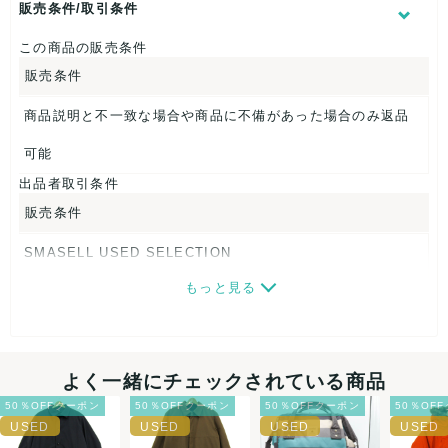
着丈：約95cm
販売条件/取引条件
身幅：約57cm
袖丈：約59cm
この商品の販売条件
販売条件
【 素材・成分 】
素材タグを撮影しておりますので、ご確認くださいませ。
商品説明と不一致な場合や商品に不備があった場合のみ返品
【 パッケージ 】
可能
出品者取引条件
ライナー
販売条件
【 商品札 】
SMASELL USED SELECTION
なし
もっと見る
画像ダウンロードなので、転売にも最適♪
発送はクロネコヤマト(ネコポス)・佐川急便・ゆうパックのい
ずれかの方法になります。発送方法はお選び頂けません。
よく一緒にチェックされている商品
ネコポスの場合は日時指定ができませんので、ご了承下さい
50％OFFクーポン
50％OFFクーポン
50％OFFクーポン
50％OF
ませ。