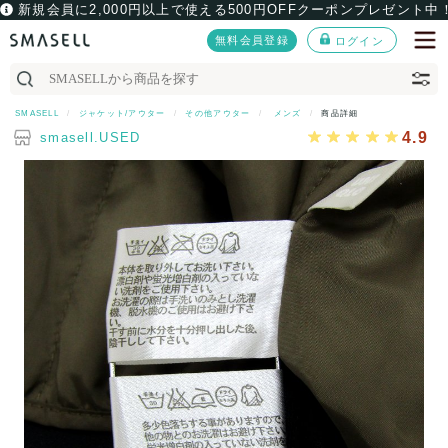
新規会員に2,000円以上で使える500円OFFクーポンプレゼント中
無料会員登録
ログイン
SMASELL
ジャケット/アウター
その他アウター
メンズ
商品詳細
4.9
smasell.USED