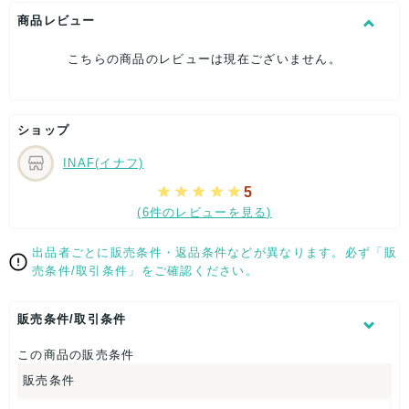
こちらはUSED品になりますが、
商品レビュー
特記する程のダメージはなく、状態良好なお品になります。
ダメージがある場合はできる限り、撮影しておりますので、
こちらの商品のレビューは現在ございません。
ご確認下さいませ。
[状態追記]箱ダメージ有り。
【 パッケージ 】
ショップ
箱
INAF(イナフ)
5
【 商品札 】
(6件のレビューを見る)
なし
出品者ごとに販売条件・返品条件などが異なります。必ず「販
売条件/取引条件」をご確認ください。
販売条件/取引条件
この商品の販売条件
販売条件