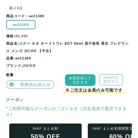
残り0点
商品コード：
ae31389
ae31389
価格:
¥5,445
商品名:ジクー ネオ オードトワレ EDT 50ml 若干使用 香水 フレグラン
ス メンズ JICOO 【中古】
品番:ae31389
ブランド:JICOO
数量
会員登録して
会員の方は
ログイン
注文する
再販売お知らせ
※ご注文は会員のみ可能です
クーポン
*ご利用可能なクーポンがございます（注文画面で選択できま
す）
INAF まとめ割
INAF まとめ割期間限定
50% OFF
60% OF