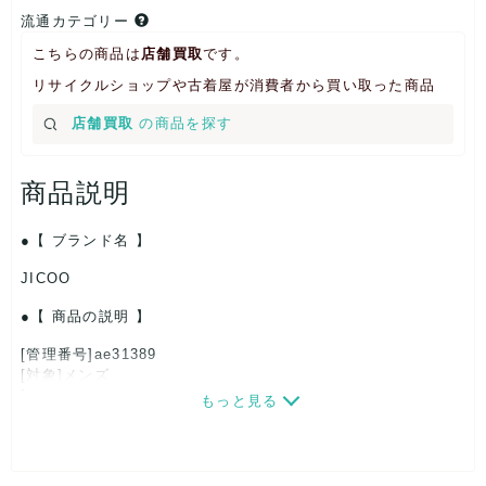
流通カテゴリー
こちらの商品は
店舗買取
です。
リサイクルショップや古着屋が消費者から買い取った商品
店舗買取
の商品を探す
商品説明
【 ブランド名 】
JICOO
【 商品の説明 】
[管理番号]ae31389
[対象]メンズ
[サイズ]
もっと見る
[付属品]箱
[状態・コンディション]
目立った傷や汚れなし