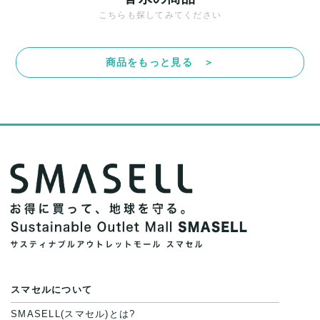
また商品には細心の注意をはらっておりますが、何かござい
こちらも探してみてください
ましたら、レビュー記載前に必ずコメント欄よりご連絡お願
い致します。対応できることがあれば、誠意をもって対応致
商品をもっと見る ＞
します。
また並行輸入品もございますので、真贋方法などお答えでき
ない場合もございます。
万が一、購入後に偽造品等が発覚しましたら、返品・返金に
て対応致しますので、ご連絡お願い致します。
決済方法
クレジットカード、メルペイ、銀行振込、PayPay、コンビ
ニ払い
スマセルについて
出荷
SMASELL(スマセル)とは?