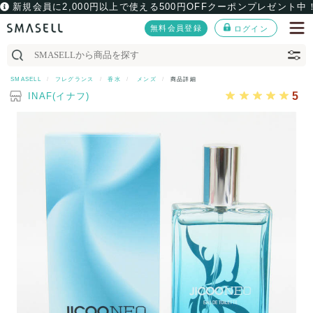
新規会員に2,000円以上で使える500円OFFクーポンプレゼント中
無料会員登録
ログイン
SMASELL
フレグランス
香水
メンズ
商品詳細
5
INAF(イナフ)