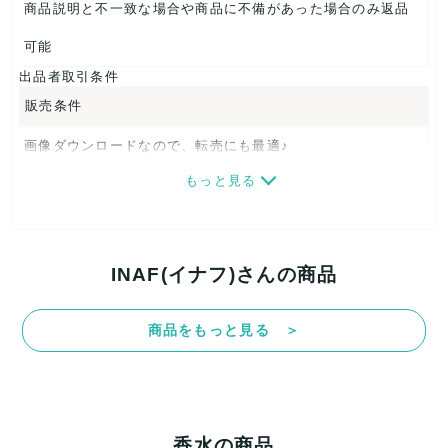
商品説明と不一致な場合や商品に不備があった場合のみ返品
可能
出品者取引条件
販売条件
画像ダウンロードなので、転売にも最適♪
もっと見る
発送はクロネコヤマト(ネコポス)・佐川急便・ゆうパックのい
ずれかの方法になります。発送方法はお選び頂けません。
ネコポスの場合は日時指定ができませんので、ご了承下さい
INAF(イナフ)さんの商品
ませ。
商品をもっと見る ＞
USED品に関しましては、見る方によって状態の価値観が異な
りますので、トラブルを避けるため、神経質な方や完璧な商
品を求められる方は御購入をお控えください。
香水の商品