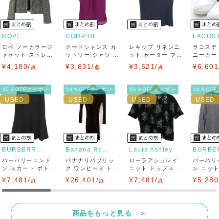
USED品に関しましては、見る方によって状態の価値観が異な
りますので、トラブルを避けるため、神経質な方や完璧な商
ROPE'
COUP DE CHANCE
LACOS
ロペ ノーカラージ
クードシャンス カ
レキップ リネンニ
ラコステ
品を求められる方は御購入をお控えください。
ャケット ストレッ
ットソー シャツ 半
ット セーター フレ
ニーカー T
チ ブランド ...
袖 シフォン...
ンチスリーブ...
LC ...
¥4,180/
¥3,631/
¥3,521/
¥6,601
また商品には細心の注意をはらっておりますが、何かござい
点
点
点
ましたら、レビュー記載前に必ずコメント欄よりご連絡お願
50％OFFクーポン
50％OFFクーポン
50％OFFクーポン
50％OF
い致します。対応できることがあれば、誠意をもって対応致
します。
また並行輸入品もございますので、真贋方法などお答えでき
BURBERRY LONDON
Banana Republic
Laura Ashley
バーバリーロンド
ない場合もございます。
バナナリパブリッ
ローラアシュレイ
バーバリ
ン スカート ボトム
ク ワンピース トッ
ニット トップス 半
ン ニッ
ス フレア ウ...
プス 長袖 カ...
袖 花柄 セ...
Uネック ウ
¥7,481/
万が一、購入後に偽造品等が発覚しましたら、返品・返金に
¥26,401/
¥7,481/
¥5,280
点
点
点
て対応致しますので、ご連絡お願い致します。
商品をもっと見る ＞