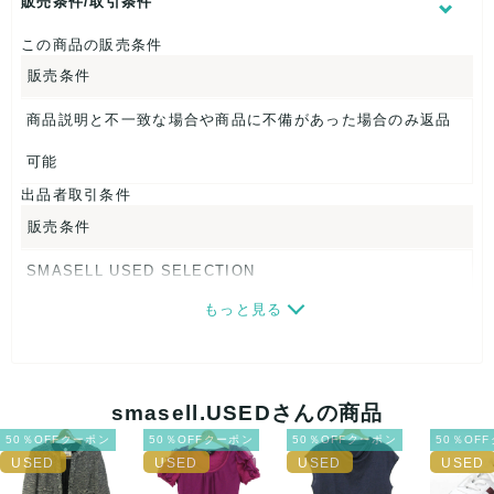
販売条件/取引条件
なし
この商品の販売条件
販売条件
商品説明と不一致な場合や商品に不備があった場合のみ返品
可能
出品者取引条件
販売条件
SMASELL USED SELECTION
もっと見る
画像ダウンロードなので、転売にも最適♪
発送はクロネコヤマト(ネコポス)・佐川急便・ゆうパックのい
ずれかの方法になります。発送方法はお選び頂けません。
smasell.USEDさんの商品
ネコポスの場合は日時指定ができませんので、ご了承下さい
50％OFFクーポン
50％OFFクーポン
50％OFFクーポン
50％OF
ませ。