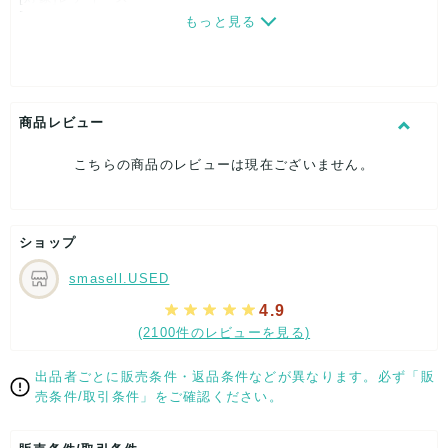
[カラー]ワインレッド
もっと見る
[素材]素材タグを撮影しておりますので、ご確認くださいま
せ。
[サイズ]W約48cm
全長：約186cm
[付属品]なし
商品レビュー
[状態・コンディション]
目立った傷や汚れなし
こちらの商品のレビューは現在ございません。
こちらはUSED品になりますが、
特記する程のダメージはなく、状態良好なお品になります。
ダメージがある場合はできる限り、撮影しておりますので、
ショップ
ご確認下さいませ。
smasell.USED
【 サイズ・容量 】
4.9
W約48cm
(2100件のレビューを見る)
全長：約186cm
【 素材・成分 】
出品者ごとに販売条件・返品条件などが異なります。必ず「販
売条件/取引条件」をご確認ください。
素材タグを撮影しておりますので、ご確認くださいませ。
【 商品札 】