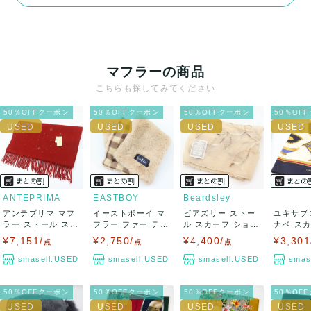
決済方法
クレジットカード、メルペイ、銀行振込、PayPay、コンビ
ニ払い
マフラーの商品
出荷
こちらも探してみてください
送料：
¥1,650
(見込み)
送料表を確認する
50％OFFクーポン
50％OFFクーポン
50％OFFクーポン
50％OF
出荷目安：5営業日以内
出荷予定日：なるべく最短で発送致します。
兵庫県から出荷
ANTEPRIMA
EASTBOY
Beardsley
アンテプリマ マフ
イーストボーイ マ
ビアズリー ストー
ユキサブ
ラー ストール スワ
フラー ファー ティ
ル スカーフ ショー
ナベ ス
ロフスキー ...
ペット ブラ...
ル 刺繍 ブ...
ンド 総柄 
¥7,151/
¥2,750/
¥4,400/
¥3,301
点
点
点
smasell.USED
smasell.USED
smasell.USED
smas
50％OFFクーポン
50％OFFクーポン
50％OFFクーポン
50％OF