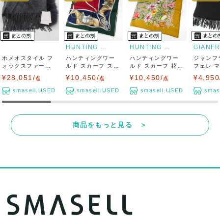
HUNTING WORLD
HUNTING WORLD
ホメオスタイル フ
ハンティングワー
ハンティングワー
ジャンフ
ォックスファー付
ルド スカーフ スト
ルド スカーフ 花柄
フェレ 
き カシミヤ大判...
ール 馬柄 馬...
蝶柄 シルク...
トール カ
¥28,051/
¥10,450/
¥10,450/
¥4,950
点
点
点
smasell.USED
smasell.USED
smasell.USED
smas
商品をもっと見る ＞