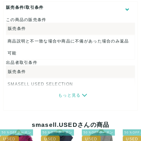
股下：約34cm
販売条件/取引条件
【 生産地 】
この商品の販売条件
日本
販売条件
【 素材・成分 】
商品説明と不一致な場合や商品に不備があった場合のみ返品
素材タグを撮影しておりますので、ご確認下さいませ。
可能
【 商品札 】
出品者取引条件
なし
販売条件
SMASELL USED SELECTION
もっと見る
画像ダウンロードなので、転売にも最適♪
発送はクロネコヤマト(ネコポス)・佐川急便・ゆうパックのい
ずれかの方法になります。発送方法はお選び頂けません。
smasell.USEDさんの商品
ネコポスの場合は日時指定ができませんので、ご了承下さい
50％OFFクーポン
50％OFFクーポン
50％OFFクーポン
50％OF