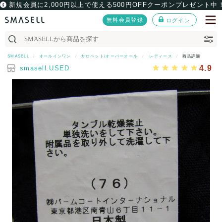
新規会員に2,000円以上で使える500円OFFクーポンプレゼント中
無料会員登録
ログイン
SMASELL
オールインワン
サロペット/オーバーオール
レディース
商品詳細
4.9
smasell.USED