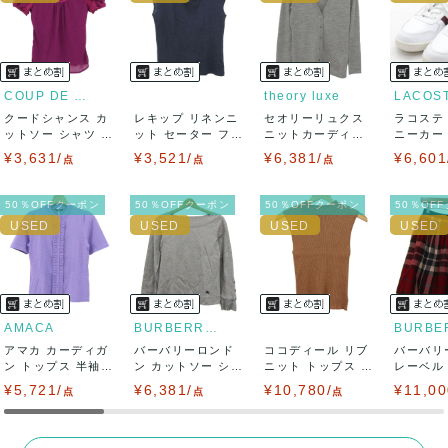
ませ。
USED品に関しましては、見る方によって状態の価値観が異な
りますので、トラブルを避けるため、神経質な方や完璧な商
COUP DE CHANCE
theory luxe
LACOS
クードシャンス カ
レキップ リネンニ
セオリーリュクス
ラコステ
品を求められる方は御購入をお控えください。
ットソー シャツ 半
ット セーター フレ
ニットカーディガ
ニーカー T
袖 シフォン...
ンチスリーブ...
ン トップス 長...
LC ...
¥3,631/
¥3,521/
¥6,381/
¥6,601
また商品には細心の注意をはらっておりますが、何かござい
点
点
点
ましたら、レビュー記載前に必ずコメント欄よりご連絡お願
50％OFFクーポン
50％OFFクーポン
50％OFFクーポン
50％OF
い致します。対応できることがあれば、誠意をもって対応致
します。
また並行輸入品もございますので、真贋方法などお答えでき
AMACA
BURBERRY LONDON
アマカ カーディガ
ない場合もございます。
バーバリーロンド
ココディール リブ
バーバリ
ン トップス 半袖
ン カットソー シャ
ニット トップス ノ
レーベル
フリル 未使...
ツ トップス ...
ースリーブ ...
ボトムス 
¥5,721/
万が一、購入後に偽造品等が発覚しましたら、返品・返金に
¥6,381/
¥10,780/
¥11,00
点
点
点
て対応致しますので、ご連絡お願い致します。