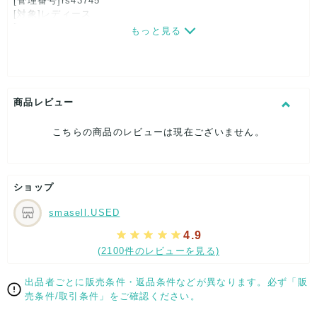
[管理番号]rs43745
[対象]レディース
[カラー]ネイビー
もっと見る
[生産国]日本
[素材]素材タグを撮影しておりますので、ご確認下さいませ。
[サイズ]
表記サイズ：76
総丈：約110cm
商品レビュー
着丈：約42cm
身幅：約37cm
こちらの商品のレビューは現在ございません。
股下：約34cm
[付属品]なし
[状態・コンディション]
新品、未使用
ショップ
こちらは未使用のお品となります。
smasell.USED
保管に伴う多少のダメージはご了承下さいませ。
4.9
【 サイズ・容量 】
(2100件のレビューを見る)
表記サイズ：76
総丈：約110cm
出品者ごとに販売条件・返品条件などが異なります。必ず「販
着丈：約42cm
売条件/取引条件」をご確認ください。
身幅：約37cm