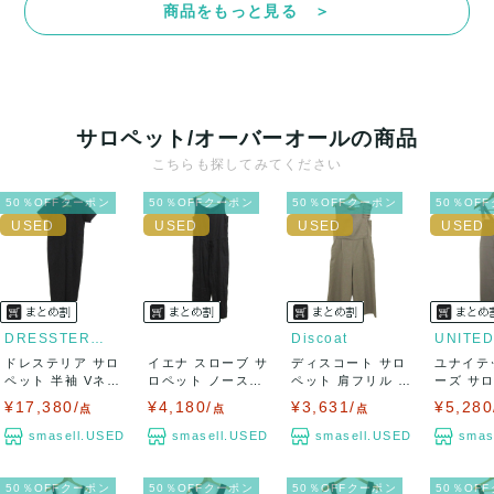
商品をもっと見る ＞
決済方法
クレジットカード、メルペイ、銀行振込、PayPay、コンビ
ニ払い
サロペット/オーバーオールの商品
出荷
こちらも探してみてください
送料：
¥1,650
(見込み)
送料表を確認する
50％OFFクーポン
50％OFFクーポン
50％OFFクーポン
50％OF
出荷目安：5営業日以内
出荷予定日：なるべく最短で発送致します。
兵庫県から出荷
DRESSTERIOR
Discoat
ドレステリア サロ
イエナ スローブ サ
ディスコート サロ
ユナイテ
ペット 半袖 Vネッ
ロペット ノースリ
ペット 肩フリル ア
ーズ サ
ク ウール混...
ーブ ストレ...
シンメトリー...
ャンパース
¥17,380/
¥4,180/
¥3,631/
¥5,280
点
点
点
smasell.USED
smasell.USED
smasell.USED
smas
50％OFFクーポン
50％OFFクーポン
50％OFFクーポン
50％OF