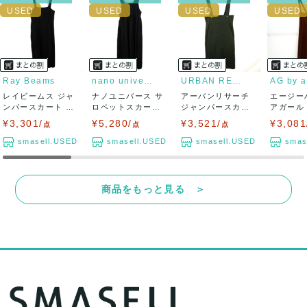
Ray Beams
nano universe
URBAN RESEARCH
レイビームス ジャ
ナノユニバース サ
アーバンリサーチ
エージー
ンパースカート サ
ロペットスカート
ジャンパースカー
アガール
ロペットスカー...
ジャンパースカ...
ト サロペットス...
ト ワイド
¥3,301/
¥5,280/
¥3,521/
¥3,081
点
点
点
smasell.USED
smasell.USED
smasell.USED
smas
商品をもっと見る ＞