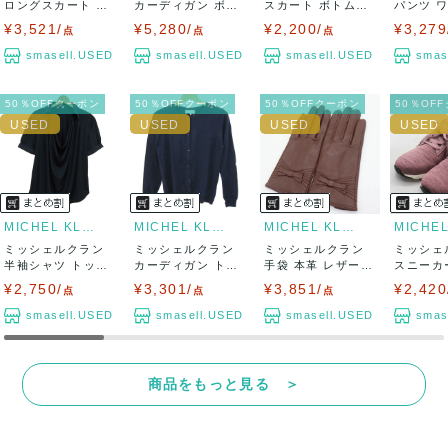
ロングスカート ボ
カーディガン ボレ
スカート ボトムス
パンツ 
トムス 未使用...
ロ ウール混 ...
ミディ丈 ア...
ツ ガウチョ
¥3,521/
¥5,280/
¥2,200/
¥3,279
点
点
点
smasell.USED
smasell.USED
smasell.USED
smas
50％OFFクーポン
50％OFFクーポン
50％OFFクーポン
50％OF
MICHEL KLEIN
MICHEL KLEIN
MICHEL KLEIN
ミッシェルクラン
ミッシェルクラン
ミッシェルクラン
ミッシェ
半袖シャツ トップ
カーディガン トッ
手袋 本革 レザー
スニーカー
ス プルオーバ...
プス 長袖 ク...
グローブ ブ...
ニット...
¥2,750/
¥3,301/
¥3,851/
¥2,420
点
点
点
smasell.USED
smasell.USED
smasell.USED
smas
商品をもっと見る ＞