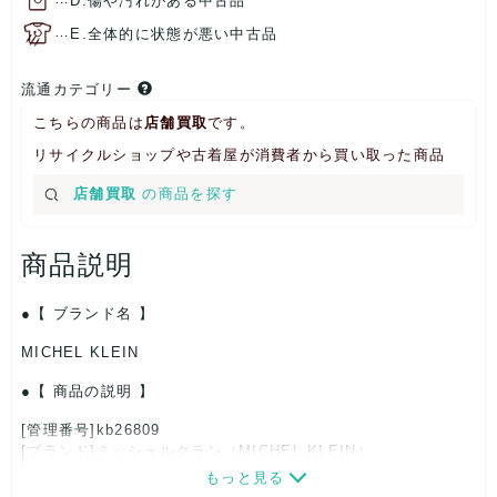
D.傷や汚れがある中古品
…
E.全体的に状態が悪い中古品
流通カテゴリー
こちらの商品は
店舗買取
です。
リサイクルショップや古着屋が消費者から買い取った商品
店舗買取
の商品を探す
商品説明
【 ブランド名 】
MICHEL KLEIN
【 商品の説明 】
[管理番号]kb26809
[ブランド]ミッシェルクラン（MICHEL KLEIN）
[対象]レディース
もっと見る
[カラー]グレー