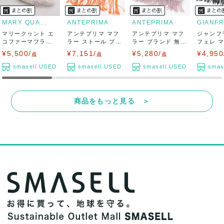
MARY QUANT
ANTEPRIMA
ANTEPRIMA
マリークヮント エ
アンテプリマ マフ
アンテプリマ マフ
ジャンフ
コファーマフラー
ラー ストール ブラ
ラー ブランド 無地
フェレ 
未使用 チャー...
ンド 無地 ...
レディース...
トール カ
¥5,500/
¥7,151/
¥5,280/
¥4,950
点
点
点
smasell.USED
smasell.USED
smasell.USED
smas
商品をもっと見る ＞