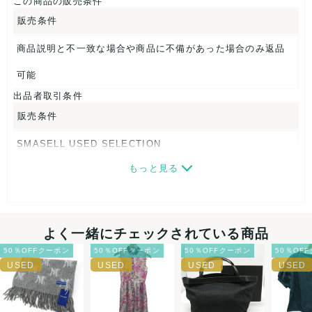
この商品の販売条件
販売条件
商品説明と不一致な場合や商品に不備があった場合のみ返品
可能
出品者取引条件
販売条件
SMASELL USED SELECTION
もっと見る
画像ダウンロードなので、転売にも最適♪
発送はクロネコヤマト(ネコポス)・佐川急便・ゆうパックのい
ずれかの方法になります。発送方法はお選び頂けません。
よく一緒にチェックされている商品
ネコポスの場合は日時指定ができませんので、ご了承下さい
50％OFFクーポン
50％OFFクーポン
50％OFFクーポン
50％OF
ませ。
USED品に関しましては、見る方によって状態の価値観が異な