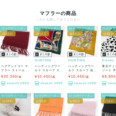
マフラーの商品
こちらも探してみてください
50％OFFクーポン
50％OFFクーポン
50％OFFクーポン
50％OF
HUNTING WORLD
HUNTING WORLD
Disney
ベグアンドコー マ
ハンティングワー
ハンティングワー
東京ディ
フラー ストール ブ
ルド スカーフ スト
ルド スカーフ 花柄
ゾート 
ランド WA...
ール 馬柄 馬...
蝶柄 シルク...
フラー フ
¥20,350/
¥10,450/
¥10,450/
¥8,800
点
点
点
smasell.USED
smasell.USED
smasell.USED
smas
50％OFFクーポン
50％OFFクーポン
50％OFFクーポン
50％OF