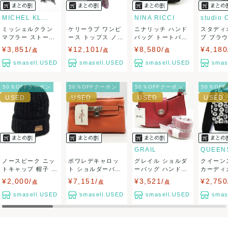
りますので、トラブルを避けるため、神経質な方や完璧な商
MICHEL KLEIN
NINA RICCI
studio 
ミッシェルクラン
ケリーラブ ワンピ
ニナリッチ ハンド
スタディ
品を求められる方は御購入をお控えください。
マフラー ストール
ース トップス ノー
バッグ トートバッ
プ ブラ
未使用 ロゴ...
スリーブ 花...
グ 鞄 カバン...
半袖 未使用
¥3,851/
¥12,101/
¥8,580/
¥4,180
また商品には細心の注意をはらっておりますが、何かござい
点
点
点
smasell.USED
smasell.USED
smasell.USED
smas
ましたら、レビュー記載前に必ずコメント欄よりご連絡お願
50％OFFクーポン
50％OFFクーポン
50％OFFクーポン
50％OF
い致します。対応できることがあれば、誠意をもって対応致
します。
また並行輸入品もございますので、真贋方法などお答えでき
ない場合もございます。
GRAIL
ノースピーク ニッ
ポワレデキャロッ
グレイル ショルダ
クイーン
万が一、購入後に偽造品等が発覚しましたら、返品・返金に
トキャップ 帽子 ブ
ト ショルダーバッ
ーバッグ ハンドバ
カーディ
ランド 黒 ...
グ ハンドバッグ...
ッグ 2way...
花柄 ウール
¥2,000/
¥7,151/
¥3,521/
¥2,750
点
点
点
て対応致しますので、ご連絡お願い致します。
smasell.USED
smasell.USED
smasell.USED
smas
決済方法