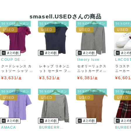
クレジットカード、メルペイ、銀行振込、PayPay、コンビ
ニ払い
smasell.USEDさんの商品
出荷
50％OFFクーポン
50％OFFクーポン
50％OFFクーポン
50％OF
送料：
¥1,650
(見込み)
送料表を確認する
出荷目安：5営業日以内
出荷予定日：なるべく最短で発送致します。
兵庫県から出荷
COUP DE CHANCE
theory luxe
LACOS
クードシャンス カ
レキップ リネンニ
セオリーリュクス
ラコステ
ットソー シャツ 半
ット セーター フレ
ニットカーディガ
ニーカー T
袖 シフォン...
ンチスリーブ...
ン トップス 長...
LC ...
¥3,631/
¥3,521/
¥6,381/
¥6,601
点
点
点
50％OFFクーポン
50％OFFクーポン
50％OFFクーポン
50％OF
AMACA
BURBERRY LONDON