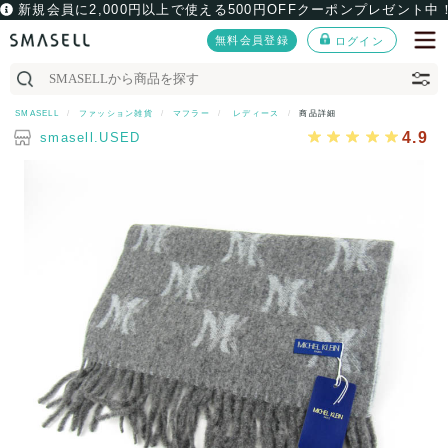
新規会員に2,000円以上で使える500円OFFクーポンプレゼント中
無料会員登録
ログイン
SMASELL
ファッション雑貨
マフラー
レディース
商品詳細
4.9
smasell.USED