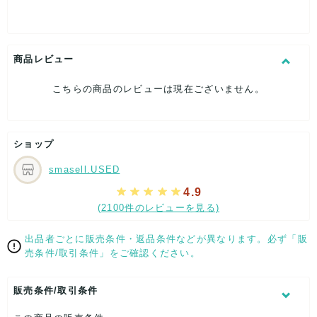
[素材]素材タグを撮影しておりますので、ご確認くださいま
せ。
[サイズ]W約31cm
全長：約160cm
商品レビュー
[付属品]なし
[状態・コンディション]
こちらの商品のレビューは現在ございません。
新品、未使用
こちらは未使用のお品となります。
保管に伴う多少のダメージはご了承下さいませ。
ショップ
【 サイズ・容量 】
smasell.USED
W約31cm
4.9
全長：約160cm
(2100件のレビューを見る)
【 素材・成分 】
出品者ごとに販売条件・返品条件などが異なります。必ず「販
素材タグを撮影しておりますので、ご確認くださいませ。
売条件/取引条件」をご確認ください。
【 商品札 】
販売条件/取引条件
なし