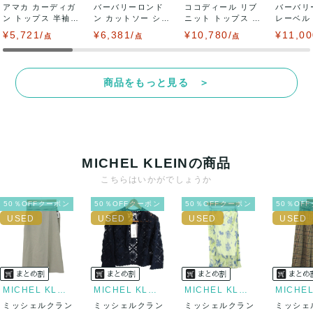
アマカ カーディガ
バーバリーロンド
ココディール リブ
バーバリ
ン トップス 半袖
ン カットソー シャ
ニット トップス ノ
レーベル
フリル 未使...
ツ トップス ...
ースリーブ ...
ボトムス 
¥5,721/
¥6,381/
¥10,780/
¥11,00
点
点
点
商品をもっと見る ＞
MICHEL KLEINの商品
こちらはいかがでしょうか
50％OFFクーポン
50％OFFクーポン
50％OFFクーポン
50％OF
MICHEL KLEIN
MICHEL KLEIN
MICHEL KLEIN
ミッシェルクラン
ミッシェルクラン
ミッシェルクラン
ミッシェ