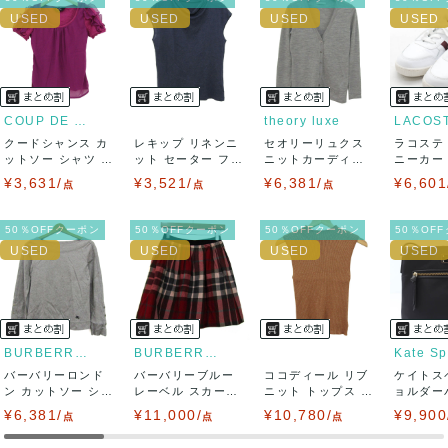
ませ。
USED品に関しましては、見る方によって状態の価値観が異な
りますので、トラブルを避けるため、神経質な方や完璧な商
COUP DE CHANCE
theory luxe
LACOS
クードシャンス カ
レキップ リネンニ
セオリーリュクス
ラコステ
品を求められる方は御購入をお控えください。
ットソー シャツ 半
ット セーター フレ
ニットカーディガ
ニーカー T
袖 シフォン...
ンチスリーブ...
ン トップス 長...
LC ...
¥3,631/
¥3,521/
¥6,381/
¥6,601
また商品には細心の注意をはらっておりますが、何かござい
点
点
点
ましたら、レビュー記載前に必ずコメント欄よりご連絡お願
50％OFFクーポン
50％OFFクーポン
50％OFFクーポン
50％OF
い致します。対応できることがあれば、誠意をもって対応致
します。
また並行輸入品もございますので、真贋方法などお答えでき
BURBERRY LONDON
BURBERRY BLUE LABEL
Kate S
バーバリーロンド
ない場合もございます。
バーバリーブルー
ココディール リブ
ケイトス
ン カットソー シャ
レーベル スカート
ニット トップス ノ
ョルダー
ツ トップス ...
ボトムス フレ...
ースリーブ ...
イロン ク
¥6,381/
万が一、購入後に偽造品等が発覚しましたら、返品・返金に
¥11,000/
¥10,780/
¥9,900
点
点
点