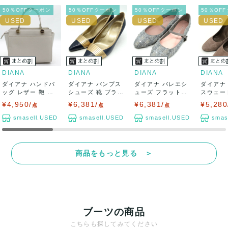
50％OFFクーポン
50％OFFクーポン
50％OFFクーポン
50％OF
DIANA
DIANA
DIANA
DIANA
ダイアナ ハンドバ
ダイアナ パンプス
ダイアナ バレエシ
ダイアナ
ッグ レザー 鞄 カ
シューズ 靴 ブラン
ューズ フラットシ
スウェー
バン ブラン...
ド 日本製...
ューズ アルテ...
ール ブラン
¥4,950/
¥6,381/
¥6,381/
¥5,280
点
点
点
smasell.USED
smasell.USED
smasell.USED
smas
商品をもっと見る ＞
ブーツの商品
こちらも探してみてください