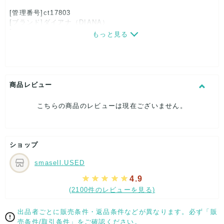
[管理番号]ct17803
[ブランド]ダイアナ（DIANA）
[対象]レディース
もっと見る
[カラー]ブラック
[サイズ]
表記サイズ：22.5
くつ幅：約8cm
ヒール高：約7cm
商品レビュー
筒丈：約16cm
筒周り：約28cm
こちらの商品のレビューは現在ございません。
アウトソール全長：約24cm
[付属品]なし
[状態・コンディション]
やや傷や汚れあり
ショップ
こちらはUSED品になりますので、使用に伴い、
smasell.USED
部分的に少々ダメージはございますが、
全体的には、まだまだご活躍頂けるお品になります。
4.9
ダメージはできる限り、撮影しておりますので、ご確認下さい
(2100件のレビューを見る)
ませ。
出品者ごとに販売条件・返品条件などが異なります。必ず「販
[状態追記]部分的なスレ・キズ有り、ファスナーが固めです
売条件/取引条件」をご確認ください。