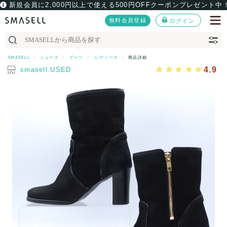
新規会員に2,000円以上で使える500円OFFクーポンプレゼント中
無料会員登録
ログイン
SMASELL
シューズ
ブーツ
レディース
商品詳細
4.9
smasell.USED