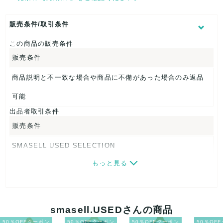
【 サイズ・容量 】
表記サイズ：22.5
販売条件/取引条件
くつ幅：約8cm
ヒール高：約7cm
この商品の販売条件
筒周り：約28cm
販売条件
アウトソール全長：約24cm
商品説明と不一致な場合や商品に不備があった場合のみ返品
【 商品札 】
なし
可能
出品者取引条件
販売条件
SMASELL USED SELECTION
もっと見る
画像ダウンロードなので、転売にも最適♪
発送はクロネコヤマト(ネコポス)・佐川急便・ゆうパックのい
ずれかの方法になります。発送方法はお選び頂けません。
smasell.USEDさんの商品
ネコポスの場合は日時指定ができませんので、ご了承下さい
50％OFFクーポン
50％OFFクーポン
50％OFFクーポン
50％OF