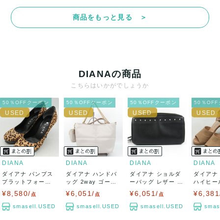
て対応致しますので、ご連絡お願い致します。
商品をもっと見る ＞
決済方法
クレジットカード、メルペイ、銀行振込、PayPay、コンビ
ニ払い
DIANAの商品
出荷
こちらはいかがでしょうか
送料：
¥1,650
(見込み)
送料表を確認する
50％OFFクーポン
50％OFFクーポン
50％OFFクーポン
50％OF
出荷目安：5営業日以内
出荷予定日：なるべく最短で発送致します。
兵庫県から出荷
DIANA
DIANA
DIANA
DIANA
ダイアナ パンプス
ダイアナ ハンドバ
ダイアナ ショルダ
ダイアナ
プラットフォーム
ッグ 2way ゴール
ーバッグ レザー 斜
ハイヒー
レオパード柄...
ドチェーン...
め掛け 鞄 ...
ード パイソ
¥8,580/
¥6,051/
¥6,051/
¥6,381
点
点
点
smasell.USED
smasell.USED
smasell.USED
smas