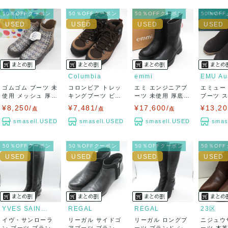
50％OFFクーポン
50％OFFクーポン
50％OFFクーポン
50％OF
Columbia
emmi
ゴムゴム ブーツ 未
コロンビア トレッ
エミ エンジニアブ
エミュー
使用 メッシュ 厚底
キングブーツ ビブ
ーツ 未使用 厚底
ブーツ 
ブランド...
ラムソール ア...
ブランド シ...
ァー シュー
¥8,250/
¥7,481/
¥17,600/
¥13,20
点
点
点
smasell.USED
smasell.USED
smasell.USED
smas
50％OFFクーポン
50％OFFクーポン
50％OFFクーポン
50％OF
YVES SAINT LAURENT
REGAL
REGAL
23区
イヴ・サンローラ
リーガル サイドゴ
リーガル ロングブ
ニジュウ
ン ブーツ ブランド
アブーツ ブランド
ーツ ブランド シュ
ーツ 本革