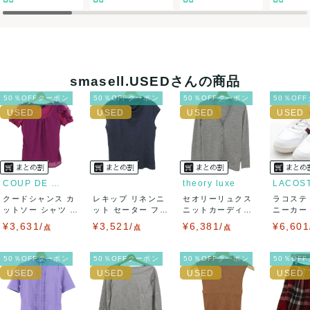
決済方法
クレジットカード、メルペイ、銀行振込、PayPay、コンビ
ニ払い
smasell.USEDさんの商品
出荷
50％OFFクーポン
50％OFFクーポン
50％OFFクーポン
50％OF
送料：
¥1,650
(見込み)
送料表を確認する
出荷目安：5営業日以内
出荷予定日：なるべく最短で発送致します。
兵庫県から出荷
COUP DE CHANCE
theory luxe
LACOS
クードシャンス カ
レキップ リネンニ
セオリーリュクス
ラコステ
ットソー シャツ 半
ット セーター フレ
ニットカーディガ
ニーカー T
袖 シフォン...
ンチスリーブ...
ン トップス 長...
LC ...
¥3,631/
¥3,521/
¥6,381/
¥6,601
点
点
点
50％OFFクーポン
50％OFFクーポン
50％OFFクーポン
50％OF