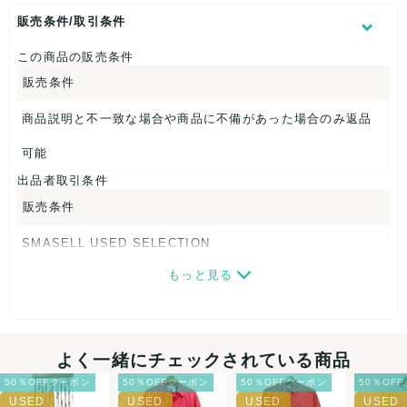
表記サイズ：36
ウエスト：約66cm
販売条件/取引条件
股上：約25cm
股下：約60cm
この商品の販売条件
ヒップ：約43cm
販売条件
裾幅：約15cm
商品説明と不一致な場合や商品に不備があった場合のみ返品
【 生産地 】
イタリア
可能
出品者取引条件
【 素材・成分 】
販売条件
素材タグを撮影しておりますので、ご確認下さいませ。
SMASELL USED SELECTION
【 商品札 】
もっと見る
画像ダウンロードなので、転売にも最適♪
なし
発送はクロネコヤマト(ネコポス)・佐川急便・ゆうパックのい
ずれかの方法になります。発送方法はお選び頂けません。
よく一緒にチェックされている商品
ネコポスの場合は日時指定ができませんので、ご了承下さい
50％OFFクーポン
50％OFFクーポン
50％OFFクーポン
50％OF