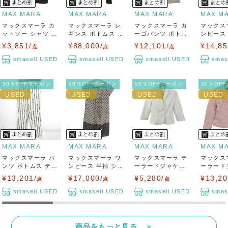
MAX MARA
MAX MARA
MAX MARA
MAX M
マックスマーラ カ
マックスマーラ レ
マックスマーラ カ
マックス
ットソー シャツ ト
ギンス ボトムス ス
ーゴパンツ ボトム
ンピース
ップス ボー...
ポーツウエア...
ス ウィークエ...
ボーダー ウ
¥3,851/
¥88,000/
¥12,101/
¥14,85
点
点
点
smasell.USED
smasell.USED
smasell.USED
smas
50％OFFクーポン
50％OFFクーポン
50％OFFクーポン
50％OF
MAX MARA
MAX MARA
MAX MARA
MAX M
マックスマーラ パ
マックスマーラ ワ
マックスマーラ テ
マックス
ンツ ボトムス テー
ンピース 半袖 シル
ーラードジャケッ
ーラード
パード ロー...
ク100% ...
ト アウター 七...
ト ブランド
¥13,201/
¥17,000/
¥5,280/
¥13,20
点
点
点
smasell.USED
smasell.USED
smasell.USED
smas
商品をもっと見る ＞