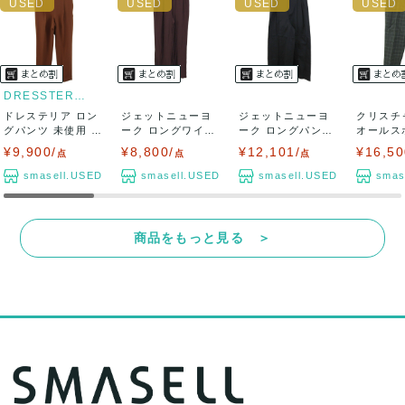
DRESSTERIOR
ドレステリア ロン
ジェットニューヨ
ジェットニューヨ
クリスチ
グパンツ 未使用 テ
ーク ロングワイド
ーク ロングパンツ
オールス
ーパード ブ...
パンツ 未使用 ...
未使用 コット...
ンツ ボトム
¥9,900/
¥8,800/
¥12,101/
¥16,50
点
点
点
smasell.USED
smasell.USED
smasell.USED
smas
商品をもっと見る ＞