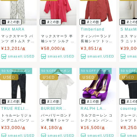
ませ。
USED品に関しましては、見る方によって状態の価値観が異な
りますので、トラブルを避けるため、神経質な方や完璧な商
MAX MARA
Timberland
S MaxM
マックスマーラ パ
マックスマーラ 半
ティンバーランド
エス マ
品を求められる方は御購入をお控えください。
ンツ ボトムス テー
袖シャツ シルク ト
長袖シャツ トップ
ラ ニッ
パード ロー...
ップス レデ...
ス コットン ...
ス 長袖 ク
¥13,201/
¥58,000/
¥3,851/
¥39,00
また商品には細心の注意をはらっておりますが、何かござい
点
点
点
smasell.USED
smasell.USED
smasell.USED
smas
ましたら、レビュー記載前に必ずコメント欄よりご連絡お願
50％OFFクーポン
50％OFFクーポン
50％OFFクーポン
50％OF
い致します。対応できることがあれば、誠意をもって対応致
します。
また並行輸入品もございますので、真贋方法などお答えでき
ない場合もございます。
TRUE RELIGION
BURBERRY LONDON
RALPH LAUREN
courreg
トゥルーレリジョ
バーバリーロンド
ラルフローレン コ
クレージ
万が一、購入後に偽造品等が発覚しましたら、返品・返金に
ン デニムパンツ ボ
ン 半袖Ｔシャツ ト
レクション パンプ
シャツ 
トムス ストレ...
ップス 格子柄...
ス サテン ハ...
トレッチ ロ
¥33,000/
¥4,180/
¥16,500/
¥8,250
点
点
点
て対応致しますので、ご連絡お願い致します。
smasell.USED
smasell.USED
smasell.USED
smas