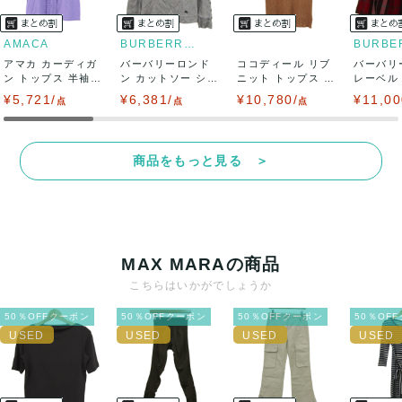
AMACA
BURBERRY LONDON
アマカ カーディガ
バーバリーロンド
ココディール リブ
バーバリ
ン トップス 半袖
ン カットソー シャ
ニット トップス ノ
レーベル
フリル 未使...
ツ トップス ...
ースリーブ ...
ボトムス 
¥5,721/
¥6,381/
¥10,780/
¥11,00
点
点
点
商品をもっと見る ＞
MAX MARAの商品
こちらはいかがでしょうか
50％OFFクーポン
50％OFFクーポン
50％OFFクーポン
50％OF