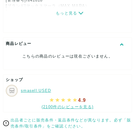
[管理番号]rs42818
[ブランド]マックスマーラ（MAX MARA）
[対象]レディース
もっと見る
[カラー]白×紺
[生産国]イタリア
[素材]素材タグを撮影しておりますので、ご確認下さいませ。
[サイズ]
表記サイズ：36
商品レビュー
ウエスト：約66cm
股上：約25cm
こちらの商品のレビューは現在ございません。
股下：約60cm
ヒップ：約43cm
裾幅：約15cm
[付属品]なし
ショップ
[状態・コンディション]
目立った傷や汚れなし
smasell.USED
こちらはUSED品になりますが、
4.9
特記する程のダメージはなく、状態良好なお品になります。
(2100件のレビューを見る)
ダメージがある場合はできる限り、撮影しておりますので、
ご確認下さいませ。
出品者ごとに販売条件・返品条件などが異なります。必ず「販
【 サイズ・容量 】
売条件/取引条件」をご確認ください。