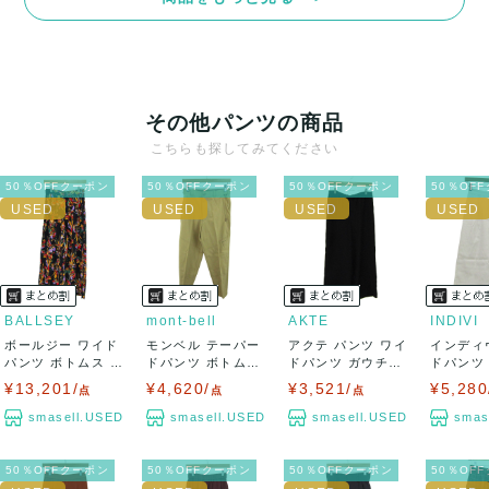
その他パンツの商品
こちらも探してみてください
50％OFFクーポン
50％OFFクーポン
50％OFFクーポン
50％OF
BALLSEY
mont-bell
AKTE
INDIVI
ボールジー ワイド
モンベル テーパー
アクテ パンツ ワイ
インディ
パンツ ボトムス 総
ドパンツ ボトムス
ドパンツ ガウチョ
ドパンツ
柄 トゥモロ...
レディース ...
ボトムス...
ガウチョ 日
¥13,201/
¥4,620/
¥3,521/
¥5,280
点
点
点
smasell.USED
smasell.USED
smasell.USED
smas
50％OFFクーポン
50％OFFクーポン
50％OFFクーポン
50％OF