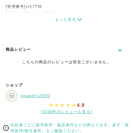
[管理番号]ct17736
[ブランド]ナイキ（NIKE）
[対象]レディース
もっと見る
[カラー]ブルー
[サイズ]
表記サイズ：23.5
くつ幅：約9cm
ヒール高：約2cm
商品レビュー
アウトソール全長：約27cm
[付属品]なし
こちらの商品のレビューは現在ございません。
[状態・コンディション]
やや傷や汚れあり
こちらはUSED品になりますので、使用に伴い、
ショップ
部分的に少々ダメージはございますが、
全体的には、まだまだご活躍頂けるお品になります。
smasell.USED
ダメージはできる限り、撮影しておりますので、ご確認下さい
ませ。
4.9
(2100件のレビューを見る)
[状態追記]部分的な汚れ有り
【 サイズ・容量 】
出品者ごとに販売条件・返品条件などが異なります。必ず「販
売条件/取引条件」をご確認ください。