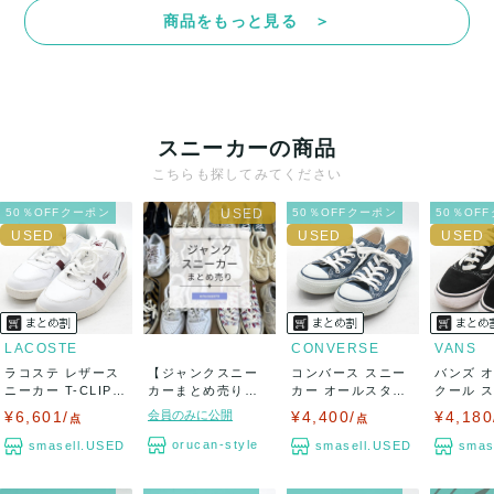
商品をもっと見る ＞
スニーカーの商品
こちらも探してみてください
50％OFFクーポン
50％OFFクーポン
50％OF
LACOSTE
CONVERSE
VANS
ラコステ レザース
【ジャンクスニー
コンバース スニー
バンズ 
ニーカー T-CLIP V
カーまとめ売り】
カー オールスター
クール 
LC ...
スニーカー 靴 ...
シューズ 靴...
シューズ 靴
¥6,601/
会員のみに公開
¥4,400/
¥4,180
点
点
orucan-style
smasell.USED
smasell.USED
smas