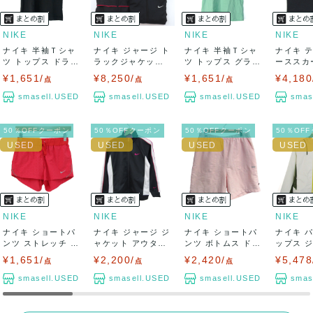
NIKE
NIKE
NIKE
NIKE
ナイキ 半袖Ｔシャ
ナイキ ジャージ ト
ナイキ 半袖Ｔシャ
ナイキ 
ツ トップス ドライ
ラックジャケット
ツ トップス グラフ
ーススカ
フィット ス...
パーカー ス...
ィックT コ...
ムス レデ
¥1,651/
¥8,250/
¥1,651/
¥4,180
点
点
点
smasell.USED
smasell.USED
smasell.USED
smas
50％OFFクーポン
50％OFFクーポン
50％OFFクーポン
50％OF
NIKE
NIKE
NIKE
NIKE
ナイキ ショートパ
ナイキ ジャージ ジ
ナイキ ショートパ
ナイキ 
ンツ ストレッチ ド
ャケット アウター
ンツ ボトムス ドラ
ップス 
ライフィッ...
フィットド...
イフィット ...
プ 裏起毛 
¥1,651/
¥2,200/
¥2,420/
¥5,478
点
点
点
smasell.USED
smasell.USED
smasell.USED
smas