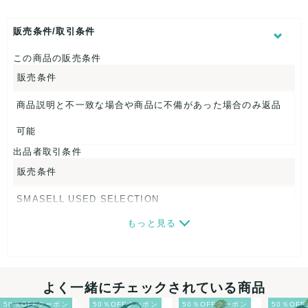
表記サイズ：23.5
くつ幅：約9cm
ヒール高：約2cm
販売条件/取引条件
アウトソール全長：約27cm
この商品の販売条件
【 商品札 】
販売条件
なし
商品説明と不一致な場合や商品に不備があった場合のみ返品
可能
出品者取引条件
販売条件
SMASELL USED SELECTION
もっと見る
画像ダウンロードなので、転売にも最適♪
発送はクロネコヤマト(ネコポス)・佐川急便・ゆうパックのい
ずれかの方法になります。発送方法はお選び頂けません。
よく一緒にチェックされている商品
ネコポスの場合は日時指定ができませんので、ご了承下さい
50％OFFクーポン
50％OFFクーポン
50％OFFクーポン
50％OF