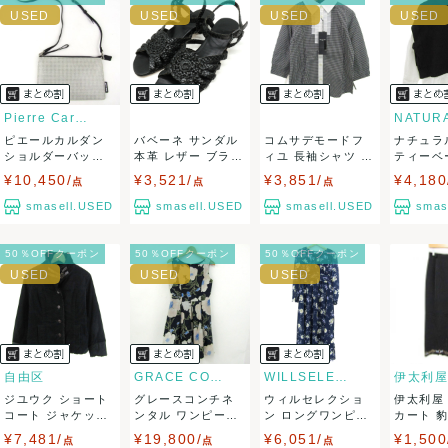
ませ。
USED品に関しましては、見る方によって状態の価値観が異な
りますので、トラブルを避けるため、神経質な方や完璧な商
Pierre Cardin
ピエールカルダン
バベーネ サンダル
コムサデモードフ
ナチュラ
品を求められる方は御購入をお控えください。
ショルダーバッグ
本革 レザー ブラン
ィユ 長袖シャツ ト
ティーベ
豚革 未使用 ...
ド アルカ...
ップス フリル...
ニット ト
¥10,450/
¥3,521/
¥3,851/
¥4,180
また商品には細心の注意をはらっておりますが、何かござい
点
点
点
smasell.USED
smasell.USED
smasell.USED
smas
ましたら、レビュー記載前に必ずコメント欄よりご連絡お願
50％OFFクーポン
50％OFFクーポン
50％OFFクーポン
い致します。対応できることがあれば、誠意をもって対応致
します。
また並行輸入品もございますので、真贋方法などお答えでき
ない場合もございます。
自由区
GRACE CONTINENTAL
WILLSELECTION
伊太利屋
ジユウク ショート
グレースコンチネ
ウィルセレクショ
伊太利屋
万が一、購入後に偽造品等が発覚しましたら、返品・返金に
コート ジャケット
ンタル ワンピース
ン ロングワンピー
カート 
ファー アウ...
トップス ノー...
ス トップス 長...
サイズ11.
¥7,481/
¥19,800/
¥6,051/
¥1,500
点
点
点