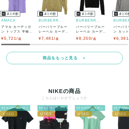
AMACA
BURBERRY BLUE LABEL
BURBERRY BLUE LABEL
アマカ カーディガ
バーバリーブルー
バーバリーブルー
バーバリ
ン トップス 半袖
レーベル カーディ
レーベル カーディ
ン カッ
フリル 未使...
ガン トップス ...
ガン トップス ...
ツ トップス
¥5,721/
¥7,481/
¥8,250/
¥6,381
点
点
点
商品をもっと見る ＞
NIKEの商品
こちらはいかがでしょうか
50％OFFクーポン
50％OFFクーポン
50％OFFクーポン
50％OF