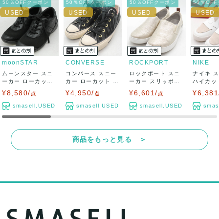
50％OFFクーポン
50％OFFクーポン
50％OFFクーポン
50％OF
moonSTAR
CONVERSE
ROCKPORT
NIKE
ムーンスター スニ
コンバース スニー
ロックポート スニ
ナイキ 
ーカー ローカット
カー ローカット オ
ーカー スリッポン
ハイカット
幅広 4E ...
ールスター ...
トゥルーフレ...
0-10...
¥8,580/
¥4,950/
¥6,601/
¥6,381
点
点
点
smasell.USED
smasell.USED
smasell.USED
smas
商品をもっと見る ＞