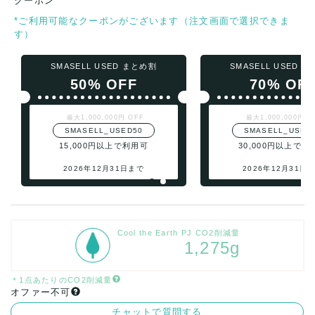
クーポン
*ご利用可能なクーポンがございます（注文画面で選択できま
す）
SMASELL USED まとめ割
SMASELL USED 
50% OFF
70% OF
最大1,000,000円 OFF
最大1,000,000円 O
SMASELL_USED50
SMASELL_USED
15,000円以上で利用可
30,000円以上で利
2026年12月31日まで
2026年12月31日
Cool the Earth PJ CO2削減量
1,275g
＊1点あたりのCO2削減量
オファー不可
チャットで質問する