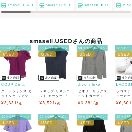
て対応致しますので、ご連絡お願い致します。
smasell.USED
smasell.USED
smasell.USED
M.Se
決済方法
クレジットカード、メルペイ、銀行振込、PayPay、コンビ
ニ払い
smasell.USEDさんの商品
出荷
50％OFFクーポン
50％OFFクーポン
50％OFFクーポン
50％OF
送料：
¥1,650
(見込み)
送料表を確認する
出荷目安：5営業日以内
出荷予定日：なるべく最短で発送致します。
兵庫県から出荷
COUP DE CHANCE
theory luxe
LACOS
クードシャンス カ
レキップ リネンニ
セオリーリュクス
ラコステ
ットソー シャツ 半
ット セーター フレ
ニットカーディガ
ニーカー T
袖 シフォン...
ンチスリーブ...
ン トップス 長...
LC ...
¥3,631/
¥3,521/
¥6,381/
¥6,601
点
点
点
50％OFFクーポン
50％OFFクーポン
50％OFFクーポン
50％OF