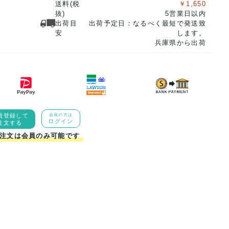
送料(税
￥1,650
抜)
5営業日以内
出荷目
出荷予定日：なるべく最短で発送致
安
します。
兵庫県から出荷
員登録して
会員の方は
ログイン
注文する
注文は会員のみ可能です