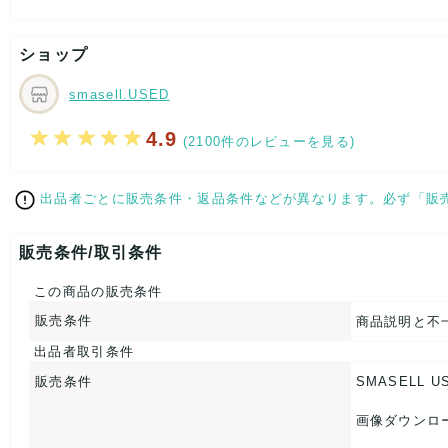
[状態・コンディション]
目立った傷や汚れなし
ショップ
こちらはUSED品になりますが、
特記する程のダメージはなく、状態良好なお品になります。
smasell.USED
ダメージがある場合はできる限り、撮影しておりますので、
ご確認下さいませ。
4.9
(2100件のレビューを見る)
【 サイズ・容量 】
出品者ごとに販売条件・返品条件などが異なります。必ず「販
ネクタイ全長：約-cm
大剣幅：約9.5cm
小剣幅：約-cm
販売条件/取引条件
【 生産地 】
この商品の販売条件
-
販売条件
商品説明と不
【 素材・成分 】
出品者取引条件
素材タグを撮影しておりますので、ご確認下さいませ。
販売条件
SMASELL U
【 商品札 】
画像ダウンロ