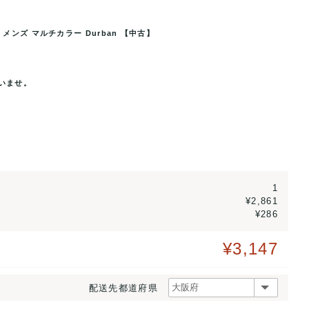
 メンズ マルチカラー Durban 【中古】
 マルチカラー Durban 【中
ダーバン ブランド ネクタイ 総柄 シル
いませ。
1
¥2,861
¥286
¥3,147
配送先都道府県