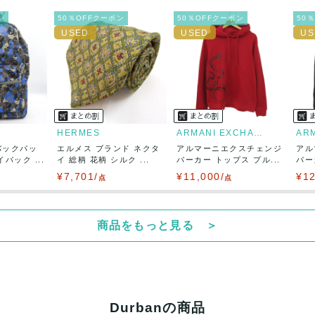
出荷
ン
50％OFFクーポン
50％OFFクーポン
50
HERMES
ARMANI EXCHANGE
バックパッ
エルメス ブランド ネクタ
アルマーニエクスチェンジ
アル
パック ...
イ 総柄 花柄 シルク ...
パーカー トップス プル...
パー
¥7,701/
¥11,000/
¥12
点
点
商品をもっと見る ＞
Durbanの商品