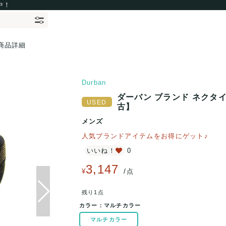
中！
商品詳細
Durban
ダーバン ブランド ネクタイ 
古】
メンズ
人気ブランドアイテムをお得にゲット♪
いいね！
0
3,147
/
¥
点
残り1点
カラー：
マルチカラー
マルチカラー