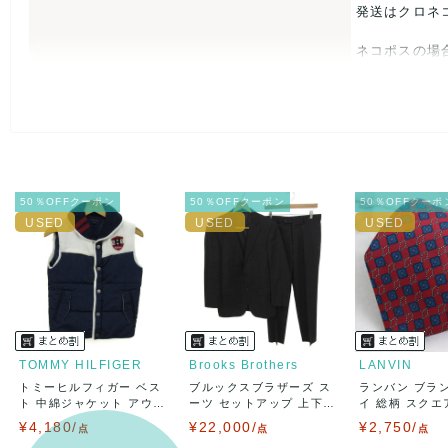
なし
発送はクロネ
ネコポスの場
USED品に
入をお控えく
また商品には
50％OFFクーポン
50％OFFクーポン
50％OFFクーポ
とがあれば、
また並行輸入
万が一、購入
決済方法
クレジット
TOMMY HILFIGER
Brooks Brothers
LANVIN
トミーヒルフィガー ベス
ブルックスブラザーズ ス
ランバン ブラ
出荷
送料：
¥1,6
ト 中綿ジャケット アウ
ーツ セットアップ 上下
イ 総柄 スクエア
出荷目安：
タ...
セ...
¥4,180/
¥22,000/
¥2,750/
点
点
出荷予定日
点