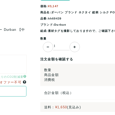
価格:
¥3,147
商品名:ダーバン ブランド ネクタイ 総柄 シルク PO
品番:hh69439
ブランド:Durban
Durban 【中
ダーバン ブランド ネクタイ 総柄 シルク PO メンズ
組成:素材タグを撮影しておりますので、ご確認下さ
古】
数量
注文金額を確認する
数量
商品金額
たりのCO2削減量
消費税
オファー不可
合計金額（税込）
送料：
¥1,650
(見込み)