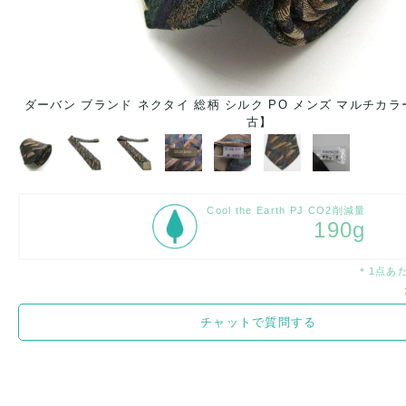
中
ダーバン ブランド ネクタイ 総柄 シルク PO メンズ マルチカラー 
古】
Cool the Earth PJ CO2削減量
190g
＊1点あ
チャットで質問する