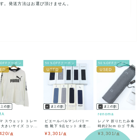
ます。発送方法はお選び頂けません。
ルを避けるため、神経質な方や完璧な商品を求められる方は御購
載前に必ずコメント欄よりご連絡お願い致します。対応できるこ
％OFFクーポン
50％OFFクーポン
50％OFFクーポン
。
ご連絡お願い致します。
MA
renoma
マ スウェット トレー
ピエールバルマン/バリー
レノマ 折りたたみ傘 
 大きいサイズ コッ...
他 靴下 9点セット 未使...
時約23cm ロゴ 千鳥...
420/
¥3,301/
¥3,301/
点
点
点