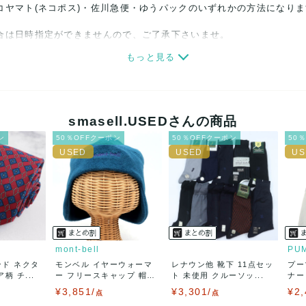
コヤマト(ネコポス)・佐川急便・ゆうパックのいずれかの方法になり
合は日時指定ができませんので、ご了承下さいませ。
もっと見る
関しましては、見る方によって状態の価値観が異なりますので、トラブ
ださい。
細心の注意をはらっておりますが、何かございましたら、レビュー記
smasell.USEDさんの商品
ン
50％OFFクーポン
50％OFFクーポン
50
誠意をもって対応致します。
品もございますので、真贋方法などお答えできない場合もございます
後に偽造品等が発覚しましたら、返品・返金にて対応致しますので、
カード、メルペイ、銀行振込、PayPay、コンビニ払い
mont-bell
PU
ンド ネクタ
モンベル イヤーウォーマ
レナウン他 靴下 11点セッ
プー
50
(見込み)
送料表を確認する
柄 チ...
ー フリースキャップ 帽
ト 未使用 クルーソッ...
ナー
5営業日以内
子...
¥3,851/
¥3,301/
¥2,
：なるべく最短で発送致します。
点
点