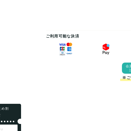
ご利用可能な決済
会
※ご
まとめ割
F
FF