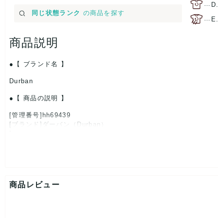
…
D
同じ状態ランク
の商品を探す
…
E
商品説明
【 ブランド名 】
Durban
【 商品の説明 】
[管理番号]hh69439
[ブランド]ダーバン（Durban）
[対象]メンズ
[カラー]マルチカラー
[生産国]-
[特徴]厳選された逸品です
[素材]素材タグを撮影しておりますので、ご確認下さいませ。
[サイズ]
商品レビュー
ネクタイ全長：約-cm
大剣幅：約9.5cm
小剣幅：約-cm
[付属品]なし