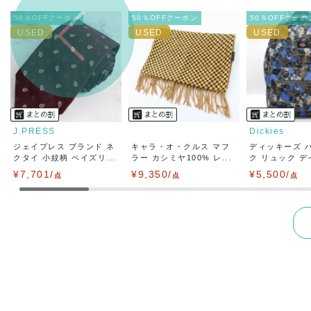
兵庫県から
50％OFFクーポン
50％OFFクーポン
50％OFFクーポ
J.PRESS
Dickies
ジェイプレス ブランド ネ
キャラ・オ・クルス マフ
ディッキーズ 
クタイ 小紋柄 ペイズリ...
ラー カシミヤ100% レ...
ク リュック デイ
¥7,701/
¥9,350/
¥5,500/
点
点
点