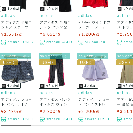
adidas
adidas
adidas
adidas
アディダス 半袖Ｔ
アディダス 半袖Ｔ
adidas ウインドブ
アディダ
シャツ スポーツウ
シャツ パンツなど
レーカー フーディ
ジ トラ
エア トップス...
スポーツウエ...
ジップ...
ット クラ
¥1,651/
¥6,051/
¥1,200/
¥2,750
点
点
点
smasell.USED
smasell.USED
M.Secound
smas
50％OFFクーポン
50％OFFクーポン
50％OFFクーポン
50％OF
adidas
adidas
adidas
adidas
アディダス ショー
アディダス パンツ
アディダス ショー
アディダ
トパンツ ボトムス
ボトムス ウィンド
トパンツ ストレッ
ー 裏起毛
幾何学模様 ...
ブレーカー ...
チ ランニング...
D スウェ.
¥2,420/
¥2,200/
¥2,200/
¥3,301
点
点
点
smasell.USED
smasell.USED
smasell.USED
smas