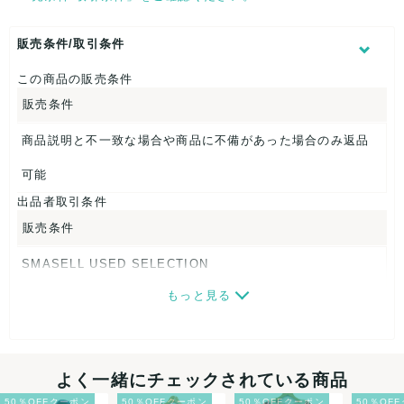
表記サイズ：24
くつ幅：約9.5cm
ヒール高：約3cm
販売条件/取引条件
アウトソール全長：約27cm
この商品の販売条件
【 商品札 】
販売条件
なし
商品説明と不一致な場合や商品に不備があった場合のみ返品
可能
出品者取引条件
販売条件
SMASELL USED SELECTION
もっと見る
画像ダウンロードなので、転売にも最適♪
発送はクロネコヤマト(ネコポス)・佐川急便・ゆうパックのい
ずれかの方法になります。発送方法はお選び頂けません。
よく一緒にチェックされている商品
ネコポスの場合は日時指定ができませんので、ご了承下さい
50％OFFクーポン
50％OFFクーポン
50％OFFクーポン
50％OF