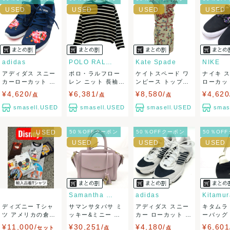
ませ。
USED品に関しましては、見る方によって状態の価値観が異な
りますので、トラブルを避けるため、神経質な方や完璧な商
adidas
POLO RALPH LAUREN
Kate Spade
NIKE
アディダス スニー
ポロ・ラルフロー
ケイトスペード ワ
ナイキ 
品を求められる方は御購入をお控えください。
カーローカット AW
レン ニット 長袖
ンピース トップス
ローカット
3999 ク...
ボーダー トッ...
ノースリーブ...
ームエア .
¥4,620/
¥6,381/
¥8,580/
¥4,620
また商品には細心の注意をはらっておりますが、何かござい
点
点
点
smasell.USED
smasell.USED
smasell.USED
smas
ましたら、レビュー記載前に必ずコメント欄よりご連絡お願
50％OFFクーポン
50％OFFクーポン
50％OF
い致します。対応できることがあれば、誠意をもって対応致
します。
また並行輸入品もございますので、真贋方法などお答えでき
ない場合もございます。
Samantha Thavasa
adidas
Kitamur
ディズニー Tシャ
サマンサタバサ ミ
アディダス スニー
キタムラ
万が一、購入後に偽造品等が発覚しましたら、返品・返金に
ツ アメリカの倉庫
ッキー&ミニー コ
カー ローカット B
ーバッグ
で日本人スタッ...
レクシ...
arrack...
ーフムーン 
¥11,000/
¥30,251/
¥4,180/
¥6,601
セット
点
点