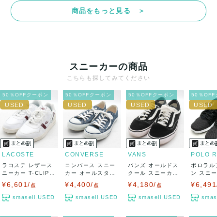
商品をもっと見る ＞
スニーカーの商品
こちらも探してみてください
50％OFFクーポン
50％OFFクーポン
50％OFFクーポン
50％OF
LACOSTE
CONVERSE
VANS
ラコステ レザース
コンバース スニー
バンズ オールドス
ポロラル
ニーカー T-CLIP V
カー オールスター
クール スニーカー
ン スニ
LC ...
シューズ 靴...
シューズ 靴...
カット ブ
¥6,601/
¥4,400/
¥4,180/
¥6,491
点
点
点
smasell.USED
smasell.USED
smasell.USED
smas