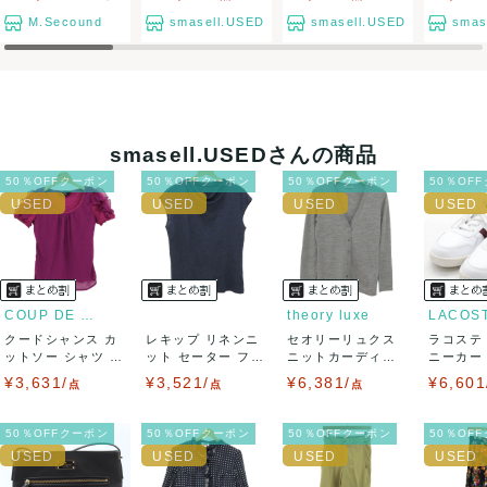
て対応致しますので、ご連絡お願い致します。
M.Secound
smasell.USED
smasell.USED
smas
決済方法
クレジットカード、メルペイ、銀行振込、PayPay、コンビ
ニ払い
smasell.USEDさんの商品
出荷
50％OFFクーポン
50％OFFクーポン
50％OFFクーポン
50％OF
送料：
¥1,650
(見込み)
送料表を確認する
出荷目安：5営業日以内
出荷予定日：なるべく最短で発送致します。
兵庫県から出荷
COUP DE CHANCE
theory luxe
LACOS
クードシャンス カ
レキップ リネンニ
セオリーリュクス
ラコステ
ットソー シャツ 半
ット セーター フレ
ニットカーディガ
ニーカー T
袖 シフォン...
ンチスリーブ...
ン トップス 長...
LC ...
¥3,631/
¥3,521/
¥6,381/
¥6,601
点
点
点
50％OFFクーポン
50％OFFクーポン
50％OFFクーポン
50％OF