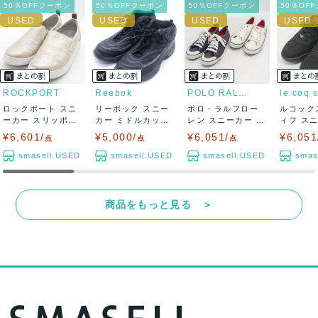
50％OFFクーポン
50％OFFクーポン
50％OFFクーポン
50％OF
ROCKPORT
Reebok
POLO RALPH LAUREN
le coq s
ロックポート スニ
リーボック スニー
ポロ・ラルフロー
ルコック
ーカー スリッポン
カー ミドルカット
レン スニーカー 2
ィフ スニ
トゥルーフレ...
シューズ 靴...
点セット シュ...
A セーブル
¥6,601/
¥5,000/
¥6,051/
¥6,051
点
点
点
smasell.USED
smasell.USED
smasell.USED
smas
商品をもっと見る ＞