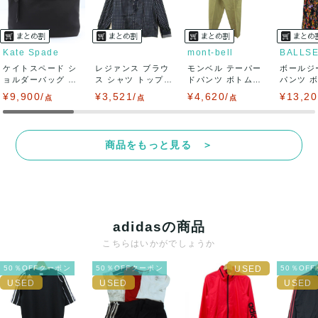
Kate Spade
mont-bell
BALLS
ケイトスペード シ
レジァンス ブラウ
モンベル テーパー
ボールジ
ョルダーバッグ ナ
ス シャツ トップス
ドパンツ ボトムス
パンツ 
イロン クロス...
フリル 長...
レディース ...
柄 トゥモロ
¥9,900/
¥3,521/
¥4,620/
¥13,20
点
点
点
商品をもっと見る ＞
adidasの商品
こちらはいかがでしょうか
50％OFFクーポン
50％OFFクーポン
50％OF