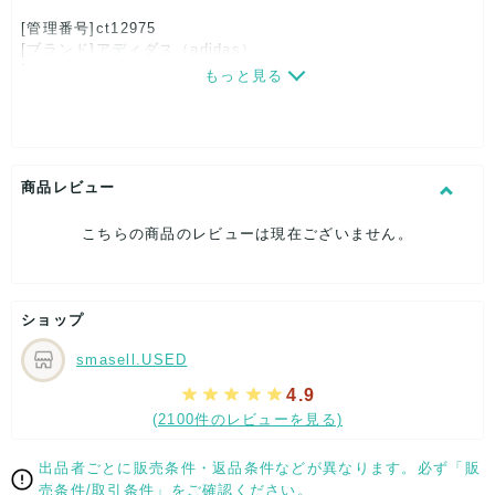
[管理番号]ct12975
[ブランド]アディダス（adidas）
[対象]レディース
もっと見る
[カラー]ネイビー×レッド
[サイズ]
表記サイズ：24
くつ幅：約9.5cm
ヒール高：約3cm
商品レビュー
アウトソール全長：約27cm
[付属品]なし
こちらの商品のレビューは現在ございません。
[状態・コンディション]
やや傷や汚れあり
こちらはUSED品になりますので、使用に伴い、
ショップ
部分的に少々ダメージはございますが、
全体的には、まだまだご活躍頂けるお品になります。
smasell.USED
ダメージはできる限り、撮影しておりますので、ご確認下さい
ませ。
4.9
(2100件のレビューを見る)
[状態追記]右足に部分的なキズ有り
【 サイズ・容量 】
出品者ごとに販売条件・返品条件などが異なります。必ず「販
売条件/取引条件」をご確認ください。