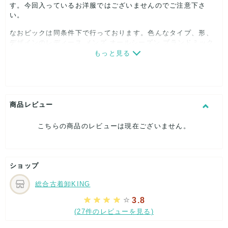
す。今回入っているお洋服ではございませんのでご注意下さ
い。
なおピックは同条件下で行っております。色んなタイプ、形、
デザインのレディース メンズ オールシーズン ブランドミック
ス 古着 デニム系アイテムが入ります。
もっと見る
商品レビュー
サイズはS、M、Lがメインとなります。そのほかのサイズも入
っている場合がございます。サイズ表記がないものは見た目、
着用感で判断しております。
こちらの商品のレビューは現在ございません。
気をつけてはおりますが、まれにサイズや季節感に偏りが出る
ことがあります。
ショップ
総合古着卸KING
当方のまとめ売り商品は古着屋さんやネット販売される方にご
利用いただいています。
3.8
(27件のレビューを見る)
店舗やフリマアプリで転売していただいて結構ですのでご安心
ください。