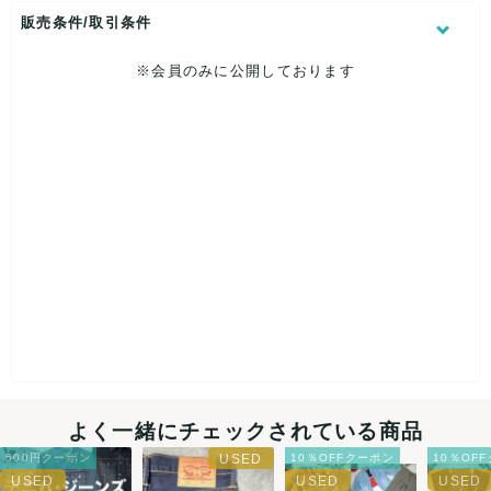
販売条件/取引条件
※会員のみに公開しております
【 内容量 】
140サイズの段ボール1箱分(約15kg~20kg程度)
【 状態ランク 】B.C
よく一緒にチェックされている商品
500円クーポン
10％OFFクーポン
10％OF