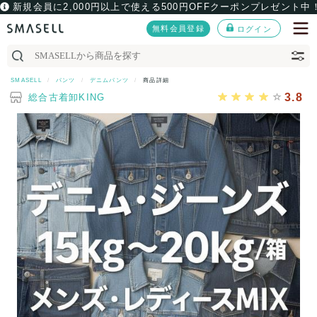
新規会員に2,000円以上で使える500円OFFクーポンプレゼント中
無料会員登録
ログイン
SMASELL
パンツ
デニムパンツ
商品詳細
3.8
総合古着卸KING