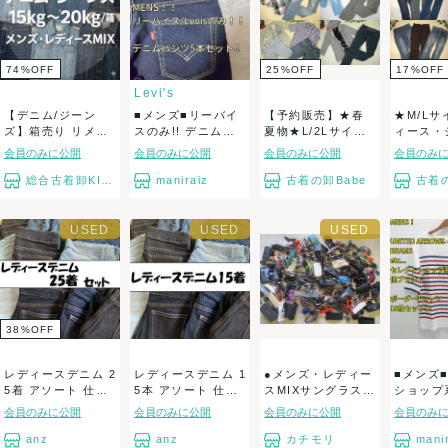
A.未使用に近い中古品
B.目立った傷や汚れがない中古品
C.やや傷や汚れがある中古品
74
%
OFF
25
%
OFF
17
%
OFF
Levi's
D.傷や汚れがある中古品
【デニム/ジーン
■メンズ■リーバイ
【予約販売】★春
★M/L
ズ】箱売り リメイ
スのみ!! デニムパ
夏物★L/2Lサイ
ィース・
E.全体的に状態が悪い中古品
ク用 デニム生地...
ンツ5本セッ...
ズ・メンズ・ア
色々★古着
会員のみに公開
会員のみに公開
会員のみに公開
会員のみ
メ...
総合古着卸KING
maniraiz
古着の卸Babe
古着の
毛羽立ち、毛玉、破れ、シミ、におい、付属品欠品、欠損など
着用に支障がある程度のものはできる限りよけていますが、中
古品のため見落としがある場合もございます。
恐れ入りますが中古品の特性上、ご返品をお受けしておりませ
38
%
OFF
んのでご理解の程よろしくお願い致します。
完璧なお品を求める方や、神経質な方はご購入をお控えくださ
レディースデニム 2
レディースデニム 1
●メンズ・レディー
■メンズ
5着 アソート 仕入
5本 アソート 仕入
スMIXサングラス・
ショップ
い。古着にご理解のある方のみご購入をお願い申し上げます。
れ 大量セ...
れ 大量セ...
メガネ眼鏡 ...
ブランド系
会員のみに公開
会員のみに公開
会員のみに公開
会員のみ
anz
anz
カチモリ
mani