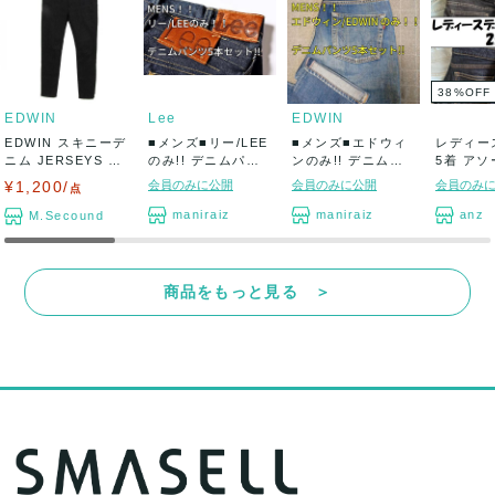
38
%
OFF
EDWIN
Lee
EDWIN
EDWIN スキニーデ
■メンズ■リー/LEE
■メンズ■エドウィ
レディー
ニム JERSEYS ス
のみ!! デニムパン
ンのみ!! デニムパ
5着 アソ
トレ...
ツ5本セ...
ンツ5本セッ...
れ 大量セ.
¥1,200/
会員のみに公開
会員のみに公開
会員のみ
点
maniraiz
maniraiz
anz
M.Secound
商品をもっと見る ＞