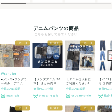
【説明文を読まず勝手なクレームを言う方がいるのでご購入前
に"しっかりと"ご確認ください】
デニムパンツの商品
こちらも探してみてください
※特に、季節感などランダムでの提供となりますので十分にご
理解ください。
※ブランド、アイテムのご指定はできません。
※大きい傷や汚れがあっても古着という特性上、ヴィンテージ
として販売できる商品も含んでおります。
※本商品は事業用商品になりますのでクーリングオフは適用外
Wrangler
です。いかなる場合も返金、返品は承れません。
■メンズ■ラングラ
【メンズデニム 30
【デニム仕入れに
【K039】
ーのみ!! デニムパ
本】 まとめ売り de
ご利用ください!】
円 国内
※ご注文状況によりお日にちをいただく場合がございます。
ンツ5本セッ...
nim ...
レディース デ...
ースデ...
会員のみに公開
会員のみに公開
会員のみに公開
会員のみ
maniraiz
orucan-style
orucan-style
総合古