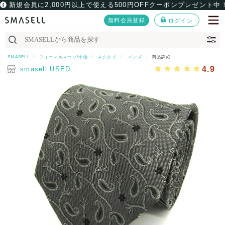
新規会員に2,000円以上で使える500円OFFクーポンプレゼント中
無料会員登録
ログイン
SMASELL
フォーマルスーツ/小物
ネクタイ
メンズ
商品詳細
4.9
smasell.USED