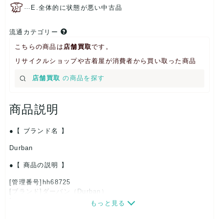
…
E.全体的に状態が悪い中古品
流通カテゴリー
こちらの商品は
店舗買取
です。
リサイクルショップや古着屋が消費者から買い取った商品
店舗買取
の商品を探す
商品説明
【 ブランド名 】
Durban
【 商品の説明 】
[管理番号]hh68725
[ブランド]ダーバン（Durban）
[対象]メンズ
もっと見る
[カラー]グレー