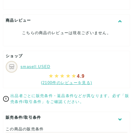
[生産国]-
[特徴]厳選された逸品です
[素材]素材タグを撮影しておりますので、ご確認下さいませ。
[サイズ]
商品レビュー
ネクタイ全長：約-cm
大剣幅：約8cm
こちらの商品のレビューは現在ございません。
小剣幅：約-cm
[付属品]なし
[状態・コンディション]
目立った傷や汚れなし
ショップ
こちらはUSED品になりますが、
smasell.USED
特記する程のダメージはなく、状態良好なお品になります。
ダメージがある場合はできる限り、撮影しておりますので、
4.9
ご確認下さいませ。
(2100件のレビューを見る)
【 サイズ・容量 】
出品者ごとに販売条件・返品条件などが異なります。必ず「販
ネクタイ全長：約-cm
売条件/取引条件」をご確認ください。
大剣幅：約8cm
小剣幅：約-cm
販売条件/取引条件
【 生産地 】
この商品の販売条件
-