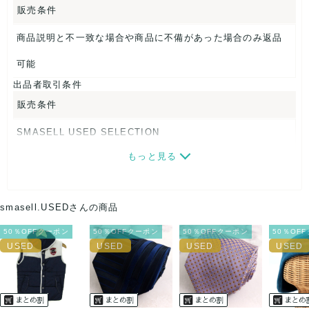
販売条件
【 素材・成分 】
商品説明と不一致な場合や商品に不備があった場合のみ返品
素材タグを撮影しておりますので、ご確認下さいませ。
可能
【 商品札 】
出品者取引条件
なし
販売条件
SMASELL USED SELECTION
もっと見る
画像ダウンロードなので、転売にも最適♪
発送はクロネコヤマト(ネコポス)・佐川急便・ゆうパックのい
smasell.USEDさんの商品
ずれかの方法になります。発送方法はお選び頂けません。
50％OFFクーポン
50％OFFクーポン
50％OFFクーポン
50％OF
ネコポスの場合は日時指定ができませんので、ご了承下さい
ませ。
USED品に関しましては、見る方によって状態の価値観が異な