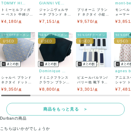
りますので、トラブルを避けるため、神経質な方や完璧な商
TOMMY HILFIGER
GIANNI VERSACE
mont-be
トミーヒルフィガ
ジャンニヴェルサ
ブリオーニ ブラン
モンベル
品を求められる方は御購入をお控えください。
ー ベスト 中綿ジャ
ーチ ブランド ネク
ド ネクタイ 小紋柄
ォーマー
ケット アウタ...
タイ ボーダー...
小花柄 ハ...
キャップ 
¥4,180/
¥7,151/
¥9,570/
¥3,851
点
点
点
また商品には細心の注意をはらっておりますが、何かござい
50％OFFクーポン
50％OFFクーポン
50％OFFクーポン
50％OF
ましたら、レビュー記載前に必ずコメント欄よりご連絡お願
い致します。対応できることがあれば、誠意をもって対応致
します。
また並行輸入品もございますので、真贋方法などお答えでき
Dominique France Cr...
agnes b
シャルベ ブランド
ドミニクフランス
ピエールバルマン/
アニエス
ない場合もございます。
ネクタイ ドット柄
クラウン ブランド
バリー他 靴下 9点
シャツ 
スクエアド...
ネクタイ 無...
セット 未使...
柄 日本製 
¥9,350/
¥8,800/
¥3,301/
¥7,481
点
点
点
万が一、購入後に偽造品等が発覚しましたら、返品・返金に
て対応致しますので、ご連絡お願い致します。
商品をもっと見る ＞
Durbanの商品
決済方法
こちらはいかがでしょうか