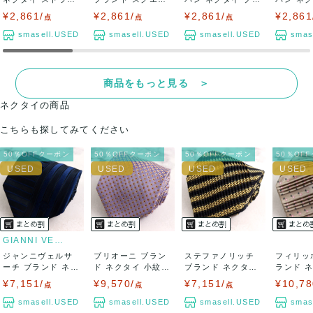
プ柄 PO ...
柄 シルク ...
ンド スクエア...
ンド 総柄 
¥2,861/
¥2,861/
¥2,861/
¥2,861
点
点
点
smasell.USED
smasell.USED
smasell.USED
smas
商品をもっと見る ＞
ネクタイの商品
こちらも探してみてください
50％OFFクーポン
50％OFFクーポン
50％OFFクーポン
50％OF
GIANNI VERSACE
ジャンニヴェルサ
ブリオーニ ブラン
ステファノリッチ
フィリッ
ーチ ブランド ネク
ド ネクタイ 小紋柄
ブランド ネクタイ
ランド 
タイ ボーダー...
小花柄 ハ...
ストライプ柄...
紋柄 スクエ
¥7,151/
¥9,570/
¥7,151/
¥10,78
点
点
点
smasell.USED
smasell.USED
smasell.USED
smas