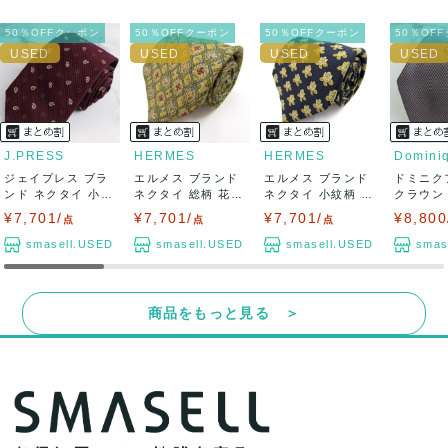
50％OFFクーポン
50％OFFクーポン
50％OFFクーポン
50％OF
J.PRESS
HERMES
HERMES
ジェイプレス ブラ
エルメス ブランド
エルメス ブランド
ドミニク
ンド ネクタイ 小紋
ネクタイ 総柄 花柄
ネクタイ 小紋柄 花
クラウン
柄 ペイズリ...
シルク ...
柄 シルク...
ブランド パ
¥7,701/
¥7,701/
¥7,701/
¥8,800
点
点
点
smasell.USED
smasell.USED
smasell.USED
smas
商品をもっと見る ＞