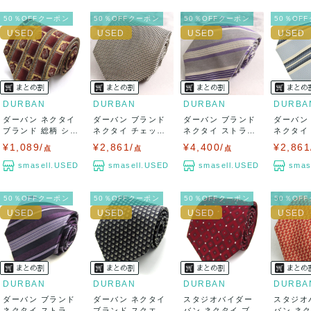
クレジットカード、メルペイ、銀行振込、PayPay、コンビ
ニ払い
50％OFFクーポン
50％OFFクーポン
50％OFFクーポン
50％OF
出荷
送料：
¥1,650
(見込み)
送料表を確認する
出荷目安：5営業日以内
出荷予定日：なるべく最短で発送致します。
DURBAN
DURBAN
DURBAN
DURBA
兵庫県から出荷
ダーバン ネクタイ
ダーバン ブランド
ダーバン ブランド
ダーバン
ブランド 総柄 シル
ネクタイ チェック
ネクタイ ストライ
ネクタイ
ク PO ...
柄 シルク ...
プ柄 シルク...
プ柄 シルク
¥1,089/
¥2,861/
¥4,400/
¥2,861
点
点
点
smasell.USED
smasell.USED
smasell.USED
smas
50％OFFクーポン
50％OFFクーポン
50％OFFクーポン
50％OF
DURBAN
DURBAN
DURBAN
DURBA
ダーバン ブランド
ダーバン ネクタイ
スタジオバイダー
スタジオ
ネクタイ ストライ
ブランド スクエア
バン ネクタイ ブラ
バン ネ