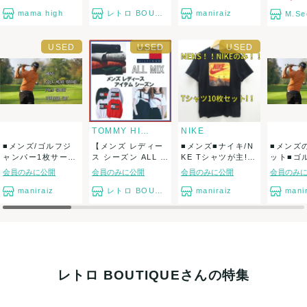
系...
mama high
レトロ BOUTIQUE
maniraiz
M.Se
TOMMY HILFIGER
NIKE
■メンズ/ゴルフジ
【メンズ レディー
■メンズ■ナイキ/N
■メンズ
ャンパー1枚サービ
ス シーズン ALL M
KE Tシャツが主!ト
ット■ゴ
ス！！！■ゴル...
IX /...
ップス...
ブランド半
会員のみに公開
会員のみに公開
会員のみに公開
会員のみ
maniraiz
レトロ BOUTIQUE
maniraiz
mani
レトロ BOUTIQUEさんの特集