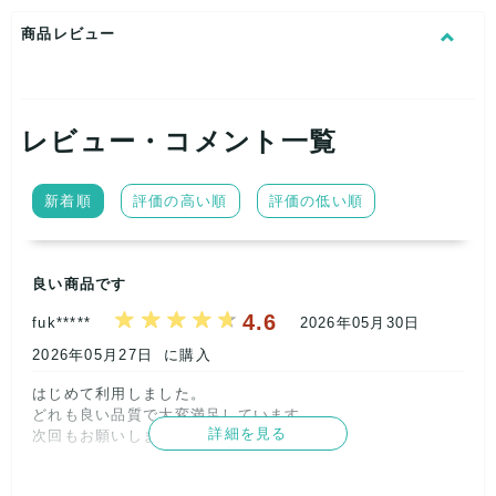
最近のものからビンテージまで色々入ります。内容
商品レビュー
は在庫状況によります。
ハワイ ヤシの木 パームツリー サーフィン 海 波 ボ
タニカル ハイビスカス プルメリア などなど 様々な
レビュー・コメント一覧
柄が目を惹きます!
※かりゆしが入る場合がありますがご容赦ください
新着順
評価の高い順
評価の低い順
リユース品のためタグ付き商品も入る事がありますが、あくま
良い商品です
で一度人の手に渡った新古品となりますのでご理解ください。
4.6
fuk*****
2026年05月30日
画像の商品はイメージですので入りません、また掲載している
ブランドが全て入るわけではありません。
2026年05月27日
に購入
在庫は毎日変動するため、シーズンやカテゴリ等の中身に偏り
はじめて利用しました。

がある場合があります。
どれも良い品質で大変満足しています。

詳細を見る
次回もお願いします!      
ショップやフリマ等での販売から個人使用までご自由にご利用
ください。
記載内容
梱包
商品満足
交渉
出荷