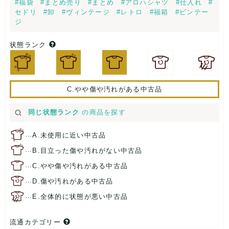
#福袋
#まとめ売り
#まとめ
#アロハシャツ
#仕入れ
#
セドリ
#卸
#ヴィンテージ
#レトロ
#福箱
#ビンテー
ジ
状態ランク
C.やや傷や汚れがある中古品
同じ状態ランク
の商品を探す
…
A.未使用に近い中古品
…
B.目立った傷や汚れがない中古品
…
C.やや傷や汚れがある中古品
…
D.傷や汚れがある中古品
…
E.全体的に状態が悪い中古品
流通カテゴリー