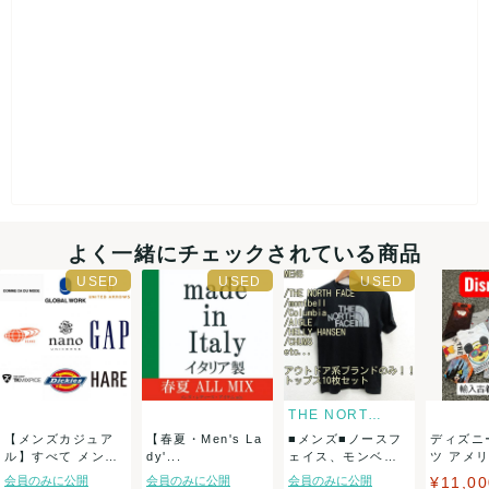
よく一緒にチェックされている商品
THE NORTH FACE
【メンズカジュア
【春夏・Men's La
■メンズ■ノースフ
ディズニ
ル】すべて メンズ
dy'...
ェイス、モンベル
ツ アメ
カジュアル セ...
などアウトドア
で日本人ス
会員のみに公開
会員のみに公開
会員のみに公開
¥11,00