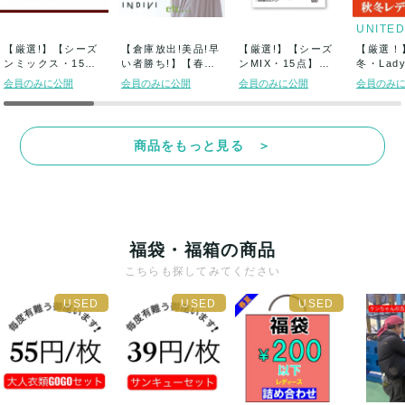
【厳選!】【シーズ
【倉庫放出!美品!早
【厳選!】【シーズ
【厳選！
ンミックス・15
い者勝ち!】【春夏L
ンMIX・15点】人
冬・Lady
点】MUJI /...
ady&#...
気ゴルフブラ...
セレクトシ
会員のみに公開
会員のみに公開
会員のみに公開
会員のみ
商品をもっと見る ＞
福袋・福箱の商品
こちらも探してみてください