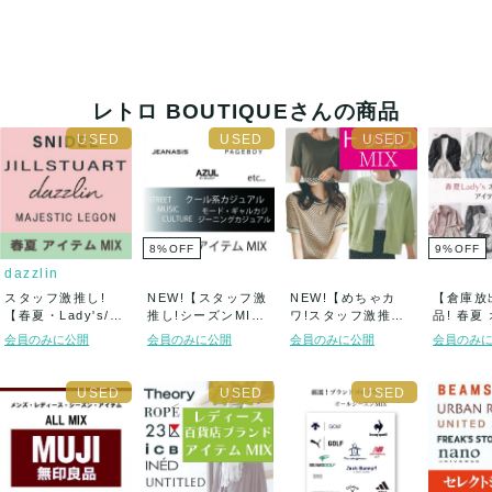
レトロ BOUTIQUEさんの商品
8
%
OFF
9
%
OFF
dazzlin
スタッフ激推し!
NEW!【スタッフ激
NEW!【めちゃカ
【倉庫放出
【春夏・Lady's/
推し!シーズンMI
ワ!スタッフ激推し!
品! 春夏
1...
X・Lady...
春夏・Lad...
カジュアル 
会員のみに公開
会員のみに公開
会員のみに公開
会員のみ