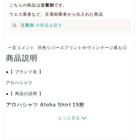
こちらの商品は
古着卸
です。
ウエス業者など、古着卸業者から仕入れた商品
古着卸
の商品を探す
一言コメント
渋色リバースプリントやヴィンテージ感も◎
商品説明
【 ブランド名 】
アロハシャツ
【 商品の説明 】
アロハシャツ Aloha Shirt 15枚
メンズレディースサイズmixです。
もっと見る
ハワイの伝統的かつフォーマルシャツです。ハワイ
での結婚式にもお使いいただけます。