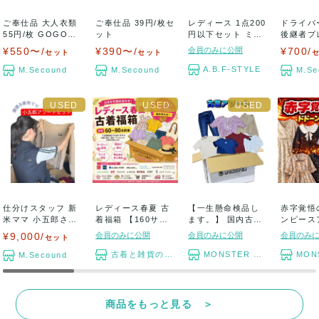
ご奉仕品 大人衣類
ご奉仕品 39円/枚セ
レディース 1点200
ドライバ
55円/枚 GOGOセ
ット
円以下セット ミセ
後継者プ
ット
ス カジュ...
魔術師ケ
¥550〜/
¥390〜/
会員のみに公開
¥700/
セット
セット
セ...
A.B.F-STYLE
M.Secound
M.Secound
M.Se
仕分けスタッフ 新
レディース春夏 古
【一生懸命検品し
赤字覚悟
米ママ 小五郎さん
着福箱 【160サイ
ます。】 国内古着
ンピース
が作る アパレ...
ズ段ボール】...
アソートセット ...
セット 長物
¥9,000/
会員のみに公開
会員のみに公開
会員のみ
セット
古着と雑貨のスタート
MONSTER TYM
MONST
M.Secound
商品をもっと見る ＞