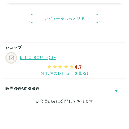
5
5
4
5
5
取引満足
5
レビューをもっと見る
【ショップからの返信】
2026年06月03日
この度はレトロBOUTIQUEをご利用いただき、ありがとう
ショップ
ございました！

ハワイ大好きスタッフ厳選のアロハシャツ、ハワイアンシャ
レトロ BOUTIQUE
ツなので、気に入ってくださり、とてもうれしいです！

そして、この商品を真冬に作って笑、一番初めにご購入くだ
4.7
さったお客様から高評価いただけたことも、とてもうれしく
(443件のレビューを見る)
思っています^^

レビューのお手間もくださり、本当にありがとうございまし
た！

販売条件/取引条件
またいいものをお届けできるように頑張ってまいりますの
で、どうぞよろしくお願いいたします。

※会員のみに公開しております
またのご利用お待ちしております！

レトロBOUTIQUE

株式会社サイクル      