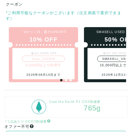
クーポン
*ご利用可能なクーポンがございます（注文画面で選択できま
す）
「0のつく日」最大10%OFF
SMASELL USED 
10% OFF
50% OF
最大1,000円 OFF
最大1,000,000円 O
1day_202608
SMASELL_USED
5,000円以上で利用可
15,000円以上で利
2026年08月10日まで
2026年12月31日
Cool the Earth PJ CO2削減量
765g
＊1点あたりのCO2削減量
オファー不可