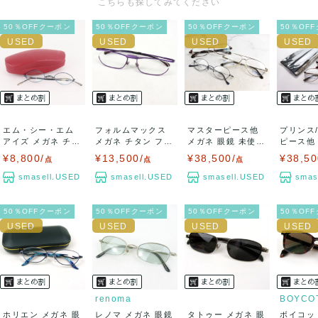
こちらも探してみてください
50％OFFクーポン
50％OFFクーポン
50％OFFクーポン
50％OF
エム・シー・エム
フォルムマックス
マスターピース他
プリンス
アイズ メガネ チタ
メガネ チタン フレ
メガネ 眼鏡 未使用
ピース他
ンフレーム ...
ーム FMF...
3点セット...
鏡 未使用 
¥8,800/
¥13,500/
¥38,500/
¥38,50
点
点
点
smasell.USED
smasell.USED
smasell.USED
smas
50％OFFクーポン
50％OFFクーポン
50％OFFクーポン
50％OF
renoma
BOYCO
ホリエン メガネ 眼
レノマ メガネ 眼鏡
タトゥー メガネ 眼
ボイコッ