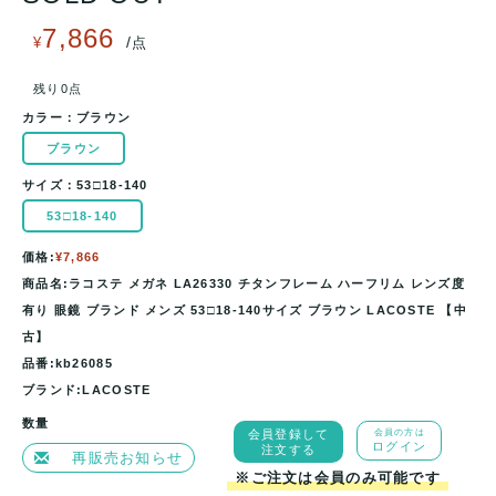
7,866
/
¥
点
残り0点
カラー：
ブラウン
ブラウン
サイズ：
53□18-140
53□18-140
価格:
¥7,866
商品名:ラコステ メガネ LA26330 チタンフレーム ハーフリム レンズ度
有り 眼鏡 ブランド メンズ 53□18-140サイズ ブラウン LACOSTE 【中
古】
品番:kb26085
ブランド:LACOSTE
数量
会員登録して
会員の方は
ログイン
注文する
再販売お知らせ
※ご注文は会員のみ可能です