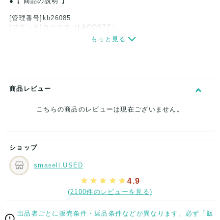
【 商品の説明 】
[管理番号]kb26085
[ブランド]ラコステ（LACOSTE）
[対象]メンズ
もっと見る
[カラー]ブラウン
[サイズ]
テンプル：約14cm
表記サイズ：53□18-140
ブリッジ：約1.8cm
商品レビュー
[付属品]ケース
[状態・コンディション]
こちらの商品のレビューは現在ございません。
目立った傷や汚れなし
こちらはUSED品になりますが、
特記する程のダメージはなく、状態良好なお品になります。
ショップ
ダメージがある場合はできる限り、撮影しておりますので、
ご確認下さいませ。
smasell.USED
[状態追記]レンズカラー クリア/度有り/若干歪み有り/ケース キ
4.9
ズ・汚れ有り。
(2100件のレビューを見る)
【 サイズ・容量 】
出品者ごとに販売条件・返品条件などが異なります。必ず「販