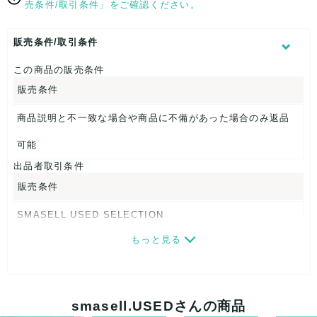
テンプル：約14cm
売条件/取引条件」をご確認ください。
表記サイズ：53□18-140
ブリッジ：約1.8cm
販売条件/取引条件
【 パッケージ 】
この商品の販売条件
ケース
販売条件
【 商品札 】
商品説明と不一致な場合や商品に不備があった場合のみ返品
なし
可能
出品者取引条件
販売条件
SMASELL USED SELECTION
もっと見る
画像ダウンロードなので、転売にも最適♪
発送はクロネコヤマト(ネコポス)・佐川急便・ゆうパックのい
ずれかの方法になります。発送方法はお選び頂けません。
smasell.USEDさんの商品