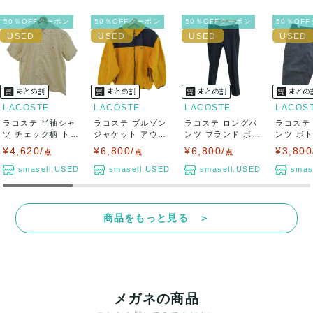
50％OFFクーポン
50％OFFクーポン
50％OFFクーポン
50％OF
LACOSTE
LACOSTE
LACOSTE
LACOS
ラコステ 半袖シャ
ラコステ ブルゾン
ラコステ ロングパ
ラコステ
ツ チェック柄 トッ
ジャケット アウタ
ンツ ブランド ボト
ンツ ボ
プス メンズ...
ー フリース...
ムス メンズ...
ズ 88サイ
¥4,620/
¥6,800/
¥6,800/
¥3,800
点
点
点
smasell.USED
smasell.USED
smasell.USED
smas
商品をもっと見る ＞
メガネの商品