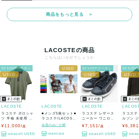
て対応致しますので、ご連絡お願い致します。
商品をもっと見る ＞
決済方法
クレジットカード、メルペイ、銀行振込、PayPay、コンビ
ニ払い
LACOSTEの商品
出荷
こちらはいかがでしょうか
送料：
¥1,650
(見込み)
送料表を確認する
50％OFFクーポン
50％OFFクーポン
50％OF
出荷目安：5営業日以内
出荷予定日：なるべく最短で発送致します。
兵庫県から出荷
LACOSTE
LACOSTE
LACOSTE
LACOS
ラコステ ポロシャ
■メンズ5枚セット■
ラコステ レザース
ラコステ
ツ 半袖 未使用 コ
ラコステ/LACOST
ニーカー ワニロゴ
ルゾン 
ットン ゴル...
Eのみ!...
シューズ 靴...
ウール混 ブ
¥11,000/
会員のみに公開
¥7,151/
¥6,381
点
点
maniraiz
smasell.USED
smasell.USED
smas