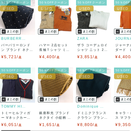
ネコポスの場合は日時指定ができませんので、ご了承下さい
50％OFFクーポン
50％OFFクーポン
50％OFFクーポン
50％OF
ませ。
USED品に関しましては、見る方によって状態の価値観が異な
りますので、トラブルを避けるため、神経質な方や完璧な商
BURBERRY LONDON
ZARA
バーバリーロンド
ハマー 2点セット
ザラ コーデュロイ
ジャーナ
品を求められる方は御購入をお控えください。
ン ブランド ネクタ
長袖Ｔシャツ ミリ
シャツ ニット 2点
ダード 
イ ドット柄 ...
タリーシャツ...
セット 大き...
ム 長袖シ
¥5,721/
¥4,400/
¥3,851/
¥4,400
また商品には細心の注意をはらっておりますが、何かござい
点
点
点
ましたら、レビュー記載前に必ずコメント欄よりご連絡お願
50％OFFクーポン
50％OFFクーポン
50％OFFクーポン
50％OF
い致します。対応できることがあれば、誠意をもって対応致
します。
また並行輸入品もございますので、真贋方法などお答えでき
TOMMY HILFIGER
Dominique France Cr...
トミーヒルフィガ
ない場合もございます。
銀座和光 ブランド
ドミニクフランス
キャラ・
ー Vネックカーデ
ネクタイ 小紋柄 ス
クラウン ブランド
ス マフ
ィガン 半袖シャ...
クエア柄 ...
ネクタイ 無...
ヤ100% レ
¥6,051/
万が一、購入後に偽造品等が発覚しましたら、返品・返金に
¥1,651/
¥8,800/
¥9,350
点
点
点