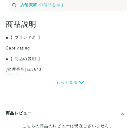
店舗買取
の商品を探す
商品説明
【 ブランド名 】
Captivating
【 商品の説明 】
[管理番号]as3643
[対象]メンズ
[カラー]レッド×ベージュ
もっと見る
[サイズ]
帽子高さ：約23cm
頭回り（内寸）：約46cm
[付属品]なし
[状態・コンディション]
商品レビュー
新品、未使用
こちらの商品のレビューは現在ございません。
こちらは未使用のお品となります。
保管に伴う多少のダメージはご了承下さいませ。