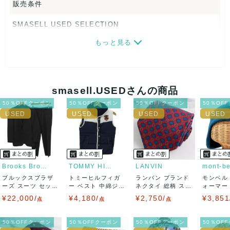
販売条件
SMASELL USED SELECTION
もっと見る
画像ダウンロードなので、転売にも最適♪
発送はクロネコヤマト(ネコポス)・佐川急便・ゆうパックのい
ずれかの方法になります。発送方法はお選び頂けません。
smasell.USEDさんの商品
ネコポスの場合は日時指定ができませんので、ご了承下さい
50％OFFクーポン
50％OFFクーポン
50％OFFクーポン
50％OF
ませ。
USED品に関しましては、見る方によって状態の価値観が異な
りますので、トラブルを避けるため、神経質な方や完璧な商
Brooks Brothers
TOMMY HILFIGER
LANVIN
mont-be
ブルックスブラザ
トミーヒルフィガ
ランバン ブランド
モンベル
品を求められる方は御購入をお控えください。
ーズ スーツ セット
ー ベスト 中綿ジャ
ネクタイ 総柄 スク
ォーマー
アップ 上下セ...
ケット アウタ...
エア柄 チ...
キャップ 
¥22,000/
¥4,180/
¥2,750/
¥3,851
また商品には細心の注意をはらっておりますが、何かござい
点
点
点
ましたら、レビュー記載前に必ずコメント欄よりご連絡お願
50％OFFクーポン
50％OFFクーポン
50％OFFクーポン
50％OF