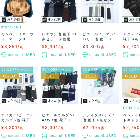
出荷予定日：なるべく最短で発送致します。
兵庫県から出荷
mont-bell
モンベル イヤーウ
レナウン他 靴下 11
ピエールバルマン/
アクティ
ォーマー フリース
点セット 未使用 ク
バリー他 靴下 9点
靴下 4点
キャップ 帽子...
ルーソッ...
セット 未使...
使用 足袋 
¥3,851/
¥3,301/
¥3,301/
¥7,701
点
点
点
smasell.USED
smasell.USED
smasell.USED
smas
50％OFFクーポン
50％OFFクーポン
50％OFFクーポン
50％OF
BEN DA
ナイガイ/ピーエル
ピエールカルダン/
アディダス/ミズノ
ベンデイ
カルダン他 靴下 13
Astyle他 靴下 11
他 靴下 6点セット
トキャッ
点セット ...
点セッ...
未使用 ス...
ランド ロゴ
¥3,301/
¥3,301/
¥2,200/
¥2,750
点
点
点
smasell.USED
smasell.USED
smasell.USED
smas