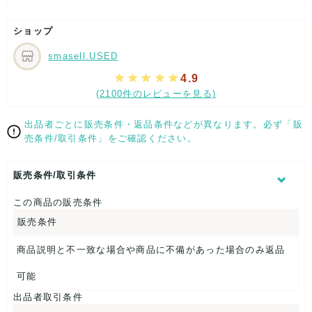
[状態追記]折り返し約6cm
ショップ
【 サイズ・容量 】
smasell.USED
帽子高さ：約23cm
4.9
頭回り（内寸）：約46cm
(2100件のレビューを見る)
【 商品札 】
出品者ごとに販売条件・返品条件などが異なります。必ず「販
なし
売条件/取引条件」をご確認ください。
販売条件/取引条件
この商品の販売条件
販売条件
商品説明と不一致な場合や商品に不備があった場合のみ返品
可能
出品者取引条件