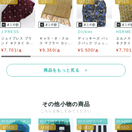
い致します。対応できることがあれば、誠意をもって対応致
します。
また並行輸入品もございますので、真贋方法などお答えでき
J.PRESS
Dickies
HERME
ジェイプレス ブラ
ない場合もございます。
キャラ・オ・クル
ディッキーズ バッ
エルメス
ンド ネクタイ 小紋
ス マフラー カシミ
クパック リュック
ネクタイ
柄 ペイズリ...
ヤ100% レ...
デイパック ...
シルク ..
¥7,701/
万が一、購入後に偽造品等が発覚しましたら、返品・返金に
¥9,350/
¥5,500/
¥7,701
点
点
点
て対応致しますので、ご連絡お願い致します。
商品をもっと見る ＞
決済方法
クレジットカード、メルペイ、銀行振込、PayPay、コンビ
ニ払い
その他小物の商品
出荷
こちらも探してみてください
送料：
¥1,650
(見込み)
送料表を確認する
50％OFFクーポン
50％OFFクーポン
50％OFFクーポン
50％OF
出荷目安：5営業日以内