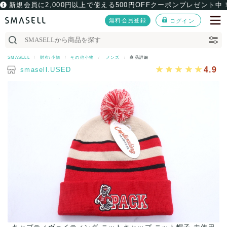
新規会員に2,000円以上で使える500円OFFクーポンプレゼント中
無料会員登録
ログイン
SMASELL
財布/小物
その他小物
メンズ
商品詳細
4.9
smasell.USED