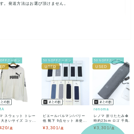
ます。発送方法はお選び頂けません。
ルを避けるため、神経質な方や完璧な商品を求められる方は御購
載前に必ずコメント欄よりご連絡お願い致します。対応できるこ
％OFFクーポン
50％OFFクーポン
50％OFFクーポン
。
ご連絡お願い致します。
MA
renoma
マ スウェット トレー
ピエールバルマン/バリー
レノマ 折りたたみ傘 
 大きいサイズ コッ...
他 靴下 9点セット 未使...
時約23cm ロゴ 千鳥...
420/
¥3,301/
¥3,301/
点
点
点