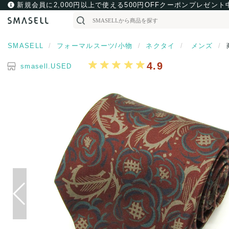
新規会員に2,000円以上で使える500円OFFクーポンプレゼント
SMASELL
フォーマルスーツ/小物
ネクタイ
メンズ
4.9
smasell.USED