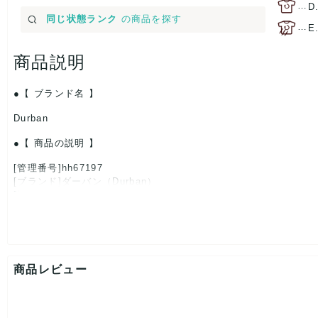
…
D
同じ状態ランク
の商品を探す
…
E
商品説明
【 ブランド名 】
Durban
【 商品の説明 】
[管理番号]hh67197
[ブランド]ダーバン（Durban）
[対象]メンズ
[カラー]ブラウン
[生産国]-
[特徴]厳選された逸品です
[素材]素材タグを撮影しておりますので、ご確認下さいませ。
[サイズ]
商品レビュー
ネクタイ全長：約-cm
大剣幅：約9cm
小剣幅：約-cm
[付属品]なし