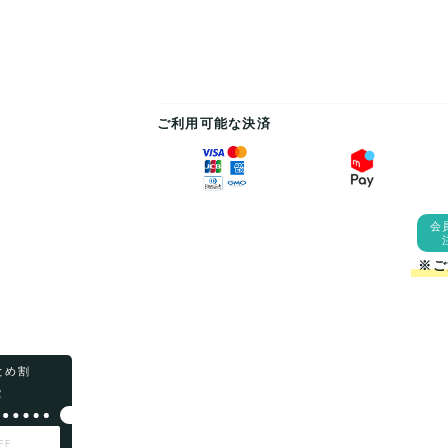
ご利用可能な決済
会
※ご
まとめ割
F
FF