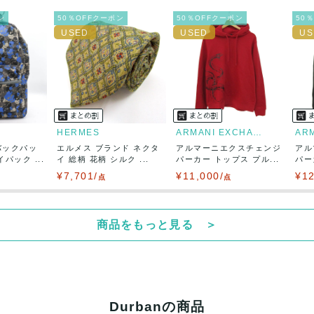
出荷
ン
50％OFFクーポン
50％OFFクーポン
50
HERMES
ARMANI EXCHANGE
バックパッ
エルメス ブランド ネクタ
アルマーニエクスチェンジ
アル
パック ...
イ 総柄 花柄 シルク ...
パーカー トップス プル...
パー
¥7,701/
¥11,000/
¥12
点
点
商品をもっと見る ＞
Durbanの商品