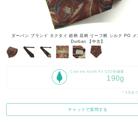
ダーバン ブランド ネクタイ 総柄 花柄 リーフ柄 シルク PO 
Durban 【中古】
Cool the Earth PJ CO2削減量
190g
＊1点あ
チャットで質問する