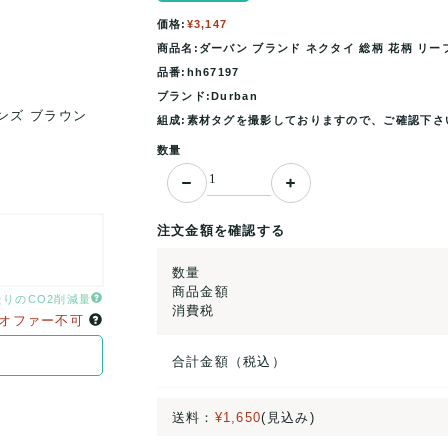
価格:
¥3,147
商品名:ダーバン ブランド ネクタイ 総柄 花柄 リーフ
品番:hh67197
ブランド:Durban
メンズ ブラウン
ダーバン ブランド ネクタイ 総柄 花柄 リーフ柄 
組成:素材タグを撮影しておりますので、ご確認下さ
Durban 【中古】
数量
注文金額を確認する
数量
商品金額
たりのCO2削減量
消費税
オファー不可
合計金額（税込）
送料：
¥1,650
(見込み)