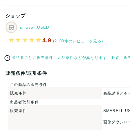
[状態・コンディション]
目立った傷や汚れなし
ショップ
こちらはUSED品になりますが、
特記する程のダメージはなく、状態良好なお品になります。
smasell.USED
ダメージがある場合はできる限り、撮影しておりますので、
ご確認下さいませ。
4.9
(2100件のレビューを見る)
【 サイズ・容量 】
出品者ごとに販売条件・返品条件などが異なります。必ず「販
ネクタイ全長：約-cm
大剣幅：約9cm
小剣幅：約-cm
販売条件/取引条件
【 生産地 】
この商品の販売条件
-
販売条件
商品説明と不
【 素材・成分 】
出品者取引条件
素材タグを撮影しておりますので、ご確認下さいませ。
販売条件
SMASELL U
【 商品札 】
画像ダウンロ