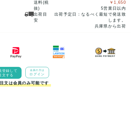
送料(税
￥1,650
抜)
5営業日以内
出荷目
出荷予定日：なるべく最短で発送致
安
します。
兵庫県から出荷
員登録して
会員の方は
ログイン
注文する
注文は会員のみ可能です