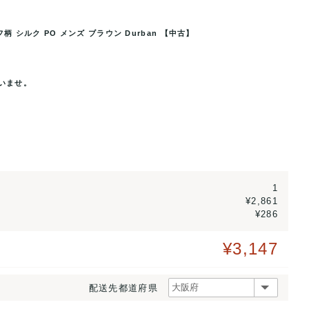
柄 シルク PO メンズ ブラウン Durban 【中古】
シルク PO メンズ ブラウン
ダーバン ブランド ネクタイ 総柄 
いませ。
Du
1
¥2,861
¥286
¥3,147
配送先都道府県