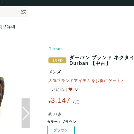
中！
商品詳細
Durban
ダーバン ブランド ネクタイ
Durban 【中古】
メンズ
人気ブランドアイテムをお得にゲット♪
いいね！
0
3,147
/
¥
点
残り1点
カラー：
ブラウン
ブラウン