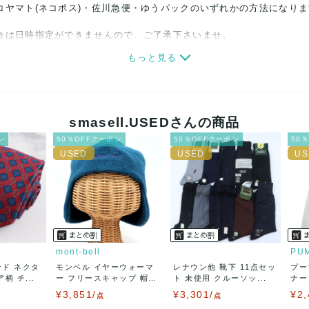
コヤマト(ネコポス)・佐川急便・ゆうパックのいずれかの方法になり
合は日時指定ができませんので、ご了承下さいませ。
もっと見る
関しましては、見る方によって状態の価値観が異なりますので、トラブ
ださい。
細心の注意をはらっておりますが、何かございましたら、レビュー記
smasell.USEDさんの商品
ン
50％OFFクーポン
50％OFFクーポン
50
誠意をもって対応致します。
品もございますので、真贋方法などお答えできない場合もございます
後に偽造品等が発覚しましたら、返品・返金にて対応致しますので、
カード、メルペイ、銀行振込、PayPay、コンビニ払い
mont-bell
PU
ンド ネクタ
モンベル イヤーウォーマ
レナウン他 靴下 11点セッ
プー
50
(見込み)
送料表を確認する
柄 チ...
ー フリースキャップ 帽
ト 未使用 クルーソッ...
ナー
5営業日以内
子...
¥3,851/
¥3,301/
¥2,
：なるべく最短で発送致します。
点
点