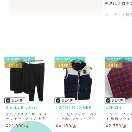
なし
発送はクロネ
ネコポスの場
USED品に
入をお控えく
また商品には
50％OFFクーポン
50％OFFクーポン
50％OFFクーポ
とがあれば、
また並行輸入
万が一、購入
決済方法
クレジット
Brooks Brothers
TOMMY HILFIGER
LANVIN
ブルックスブラザーズ ス
トミーヒルフィガー ベス
ランバン ブラ
出荷
送料：
¥1,6
ーツ セットアップ 上下
ト 中綿ジャケット アウ
イ 総柄 スクエア
出荷目安：
セ...
タ...
¥22,000/
¥4,180/
¥2,750/
点
点
出荷予定日
点