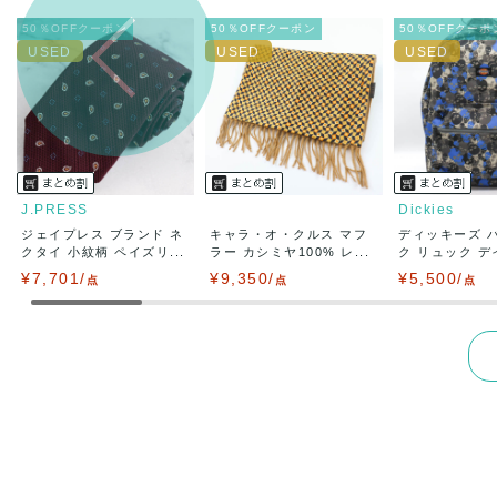
兵庫県から
50％OFFクーポン
50％OFFクーポン
50％OFFクーポ
J.PRESS
Dickies
ジェイプレス ブランド ネ
キャラ・オ・クルス マフ
ディッキーズ 
クタイ 小紋柄 ペイズリ...
ラー カシミヤ100% レ...
ク リュック デイ
¥7,701/
¥9,350/
¥5,500/
点
点
点