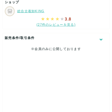
ショップ
す。
たまに百貨店系ブランドや人気カジュアルブランドが混ざるこ
総合古着卸KING
ともあります。
3.8
(27件のレビューを見る)
【コンディション】
全体的に「使用感あり」〜「状態きれいめ」の古着が多いセッ
販売条件/取引条件
トです。
ブランドやアイテムによっては汚れ・色あせ・毛羽立ちなどが
見られるものも含まれますが、
※会員のみに公開しております
この仕入れ単価であれば高リセールを狙えるポテンシャルのあ
るアイテムを中心にピックアップしています。
【ノーブランドについて】
一部ノーブランド・マイナーブランドも含まれますが、
すべて弊社で実際にリセールリサーチ済みの「売れる見込みが
ある」と判断したアイテムのみをお入れしています。
【販売戦略との相性】