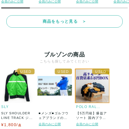
会員のみに公開
会員のみに公開
会員のみに公開
会員のみ
リピーター特典:
継続的な仕入れをご検討のお客様には、リピーター様限定アソ
商品をもっと見る ＞
ートや大口割引などのご相談も承ります。
【参考ブランド例】※一例です/記載以外のブランドも含まれま
ブルゾンの商品
す
NIKE、adidas、PUMA、UNIQLO、GU、ciaopanic、
こちらも探してみてください
LOWRYS FARM、earth music&ecology、BROWNY、
RODEO CROWNS、GLOBAL WORK、BACK NUMBER、し
まむら、INGNI、Beach Sound、LEPSIM、ZARA、EAST
BOY、GAP、Foever21、H&M、RAGE BLUE、ikka、
CINEMA CLUB、Dukkah、KBF、UNTITLED、ADAM ET
ROPE、INDIVI、index、grove、E hyphen world gallery、
M-PREMIER、ef-de、URBAN RESEARCH、nano
universe、niko and…、23区、ノーブランド など
SLY
POLO RALPH LAUREN
SLY SHOULDER
■メンズ■ゴルフウ
【5万円箱】爆益ア
LINE TRACK ジ...
ェアブランドのみ!!
ソート 国内ブラン
ジャンパー...
ド古着 厳選 ...
¥1,800/
会員のみに公開
会員のみに公開
点