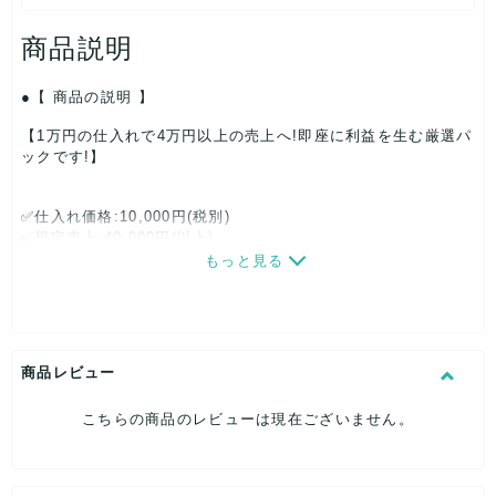
商品説明
【 商品の説明 】
【1万円の仕入れで4万円以上の売上へ!即座に利益を生む厳選パ
ックです!】
✅仕入れ価格:10,000円(税別)
✅想定売上:40,000円(以上)
✅見込み粗利:30,000円(以上)
もっと見る
✨ 商品の特徴
【構成】
商品レビュー
ショッピングモール系・ファストファッション系ブランド中心
の約40点セットです。
こちらの商品のレビューは現在ございません。
ベーシックからトレンド寄りまで、ネット販売と相性の良いア
イテムをバランスよくアソートしています。
特に、季節に合ったオンシーズンアイテムを9割以上の比率で構
成しているため、仕入れ後すぐに販売につなげやすい内容で