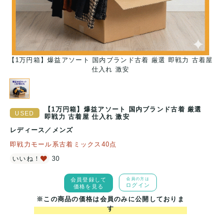
着屋
【1万円箱】爆益アソート 国内ブランド古着 厳選 即戦力 古着屋
【
仕入れ 激安
【1万円箱】爆益アソート 国内ブランド古着 厳選
即戦力 古着屋 仕入れ 激安
レディース
／
メンズ
即戦力モール系古着ミックス40点
いいね！
30
会員登録して
会員の方は
ログイン
価格を見る
※この商品の価格は会員のみに公開しておりま
す