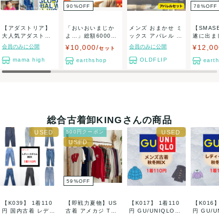
す。
90
%
OFF
78
%
OFF
・梱包点数は【約30〜45点程度】で前後する場合があります。
・点数に幅が出る理由は、時期により【厚手アイテム(アウタ
【アダストリア】
「おいおいまじか
メンズ おまかせ ミ
【SMAS
ー・ニット等)の比率】が増減し、箱の容量を取るためです。
大人気アダストリ
よ…」総額6000円
ックス アパレル ト
遂に出ま
・なお、厚手アイテムが多い時期は点数が少なめになる一方
アブランド 大容
以上の新品未使...
ップス ボ...
類限定★業
会員のみに公開
¥10,000/
会員のみに公開
¥12,00
セット
で、【1点あたりの販売単価が上がりやすい傾向】があります。
量...
売上目安(4万円以上)に向けて組みやすい内容となるため、点数
mama high
OLDFLIP
earthshop
eart
差はご安心ください。
・商品は1点ずつ畳まず、重ねた状態で梱包しております。その
ため輸送中の重みによりシワが生じますが、品質には問題ござ
いません。
総合古着卸KINGさんの商品
ご注意点:
500円クーポン
・すべて中古品です。古着特有の使用感・シワ・細かなダメー
ジはご了承ください。
・サイズ/性別/アイテムカテゴリはお選びいただけません。
・ノーブランド・マイナーブランドも一部含まれます。
・ランクは当社規定に基づきます。
59
%
OFF
・タグがない商品が含まれる可能性がありますが、デザインな
どをリサーチした結果こちらに該当する可能性があるものとな
【K039】 1着110
【即戦力夏物】US
【K017】 1着110
【K016】
りますので、ご了承いただきますようお願いします。
円 国内古着 レディ
古着 アメカジ Tシ
円 GU/UNIQLOメ
円 GU/U
・返品・交換は原則不可となります。
ースデ...
ャツメイン ...
ン...
デ...