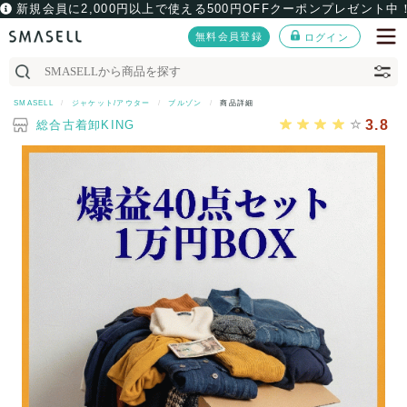
新規会員に2,000円以上で使える500円OFFクーポンプレゼント中
無料会員登録
ログイン
SMASELL
ジャケット/アウター
ブルゾン
商品詳細
3.8
総合古着卸KING