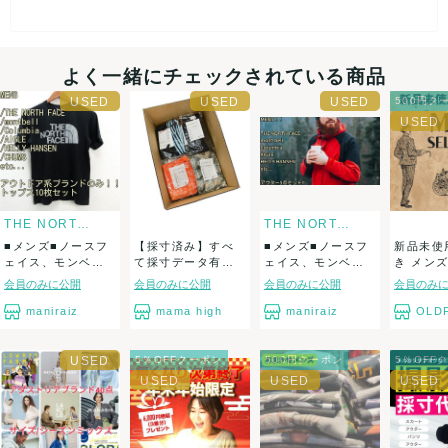
・低単価〜中単価の単品出品(高単価商品がある場合もありま
す)
・まとめ売りセット
・ライブ配信販売
よく一緒にチェックされている商品
など、「回転率重視」の販売スタイルとの相性が良い内容で
す。
500円ク
⸻
THE NORTH FACE
THE NORTH FACE
◾️アソート内容の詳細と仕様
■メンズ■ノースフ
【採寸済み】すべ
■メンズ■ノースフ
新品未使
セット内容:古着 約30〜45点(モール系・ファスト系ブランド中
ェイス、モンベル
て採寸データ有り
ェイス、モンベ
き メン
心+一部百貨店系)
などアウトドア
ネット出品落ち ...
ル、エーグル、コ
セット 古
会員のみに公開
会員のみに公開
会員のみに公開
会員のみ
価格:10,000円(税別)
系...
ロ...
送料:別途
maniraiz
mama high
maniraiz
OLDF
状態目安:ランクA〜C 使用感あり〜きれいめ/一部に汚れ・色
あせ・毛羽立ち等を含みます
5％OFFクーポン
500円クーポン
5％OFF
◾️発送について
・発送は【140サイズのリサイクルダンボール】を使用しま