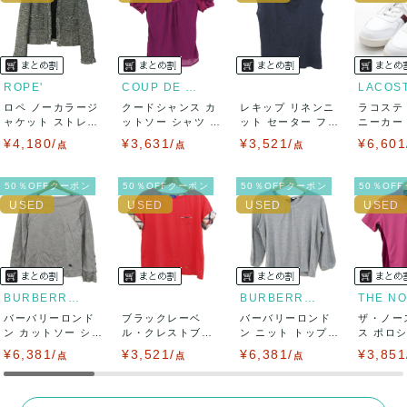
ませ。
USED品に関しましては、見る方によって状態の価値観が異な
りますので、トラブルを避けるため、神経質な方や完璧な商
ROPE'
COUP DE CHANCE
LACOS
ロペ ノーカラージ
クードシャンス カ
レキップ リネンニ
ラコステ
品を求められる方は御購入をお控えください。
ャケット ストレッ
ットソー シャツ 半
ット セーター フレ
ニーカー T
チ ブランド ...
袖 シフォン...
ンチスリーブ...
LC ...
¥4,180/
¥3,631/
¥3,521/
¥6,601
また商品には細心の注意をはらっておりますが、何かござい
点
点
点
ましたら、レビュー記載前に必ずコメント欄よりご連絡お願
50％OFFクーポン
50％OFFクーポン
50％OFFクーポン
50％OF
い致します。対応できることがあれば、誠意をもって対応致
します。
また並行輸入品もございますので、真贋方法などお答えでき
BURBERRY LONDON
BURBERRY LONDON
バーバリーロンド
ない場合もございます。
ブラックレーベ
バーバリーロンド
ザ・ノー
ン カットソー シャ
ル・クレストブリ
ン ニット トップス
ス ポロ
ツ トップス ...
ッジ 半袖Ｔシャツ
七分袖 大き...
プス 半袖 
¥6,381/
万が一、購入後に偽造品等が発覚しましたら、返品・返金に
¥3,521/
¥6,381/
¥3,851
点
点
点
...
て対応致しますので、ご連絡お願い致します。