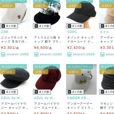
50％OFFクーポン
50％OFFクーポン
50％OFFクーポン
50％OF
23区
OZOC
a.v.v
ニジュウサンク キ
アトリエどら猫 キ
オゾック キャップ
アーヴェ
ャップ 耳当て付き
ャップ 帽子 ブラン
ドローコード ナイ
キャップ
キルティング...
ド ベルベッ...
ロン アウト...
ット 帽子 
¥3,301/
¥6,500/
¥2,420/
¥3,301
点
点
点
smasell.USED
smasell.USED
smasell.USED
smas
50％OFFクーポン
50％OFFクーポン
50％OFFクーポン
50％OF
AZUL by moussy
AZUL by moussy
UNDER ARMOUR
アズールバイマウ
アズールバイマウ
アンダーアーマー
マキシン
ジー キャップ キャ
ジー スエードキャ
キャップ ストラッ
帽子 ブ
スケット ウー...
ップ ストラップ...
プバック スポ...
ト リボン.
¥2,500/
¥2,800/
¥2,500/
¥4,500