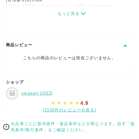
[管理番号]kz0584
[ブランド]アズールバイマウジー（AZUL by moussy）
[対象]レディース
もっと見る
[カラー]ワインレッド
[サイズ]
表記サイズ：ﾌﾘｰ
つばの長さ：約11cm
頭回り（内寸）：約51cm
商品レビュー
[付属品]なし
[状態・コンディション]
こちらの商品のレビューは現在ございません。
やや傷や汚れあり
こちらはUSED品になりますので、使用に伴い、
部分的に少々ダメージはございますが、
ショップ
全体的には、まだまだご活躍頂けるお品になります。
ダメージはできる限り、撮影しておりますので、ご確認下さい
smasell.USED
ませ。
4.9
[状態追記]部分的に汚れ有り。
(2100件のレビューを見る)
【 サイズ・容量 】
出品者ごとに販売条件・返品条件などが異なります。必ず「販
表記サイズ：ﾌﾘｰ
売条件/取引条件」をご確認ください。
つばの長さ：約11cm