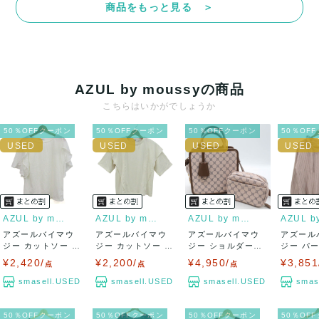
商品をもっと見る ＞
決済方法
クレジットカード、メルペイ、銀行振込、PayPay、コンビ
ニ払い
AZUL by moussyの商品
出荷
こちらはいかがでしょうか
送料：
¥1,650
(見込み)
送料表を確認する
50％OFFクーポン
50％OFFクーポン
50％OFFクーポン
50％OF
出荷目安：5営業日以内
出荷予定日：なるべく最短で発送致します。
兵庫県から出荷
AZUL by moussy
AZUL by moussy
AZUL by moussy
アズールバイマウ
アズールバイマウ
アズールバイマウ
アズール
ジー カットソー シ
ジー カットソー シ
ジー ショルダーバ
ジー パ
ャツ トップス...
ャツ 半袖 未...
ッグ ポーチセッ...
プス プル
¥2,420/
¥2,200/
¥4,950/
¥3,851
点
点
点
smasell.USED
smasell.USED
smasell.USED
smas
50％OFFクーポン
50％OFFクーポン
50％OFFクーポン
50％OF