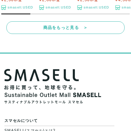
点
点
点
smasell.USED
smasell.USED
smasell.USED
smas
商品をもっと見る ＞
スマセルについて
SMASELL(スマセル)とは?