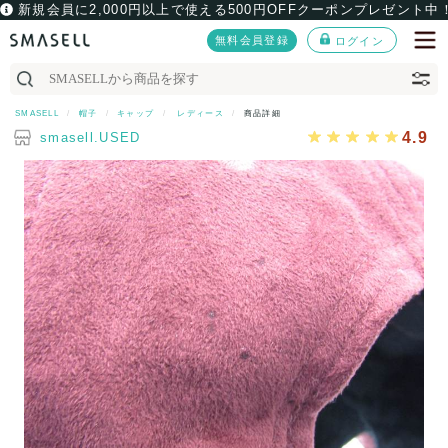
新規会員に2,000円以上で使える500円OFFクーポンプレゼント中
無料会員登録
ログイン
SMASELL
帽子
キャップ
レディース
商品詳細
4.9
smasell.USED