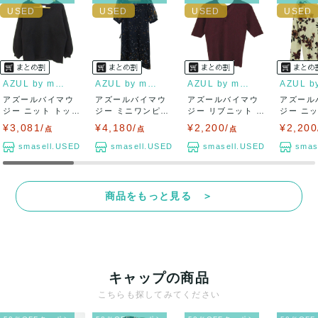
AZUL by moussy
AZUL by moussy
AZUL by moussy
アズールバイマウ
アズールバイマウ
アズールバイマウ
アズール
ジー ニット トップ
ジー ミニワンピー
ジー リブニット セ
ジー ニ
ス 長袖 ボリ...
ス トップス 半...
ーター 半袖 ...
ー 長袖 花
¥3,081/
¥4,180/
¥2,200/
¥2,200
点
点
点
smasell.USED
smasell.USED
smasell.USED
smas
商品をもっと見る ＞
キャップの商品
こちらも探してみてください