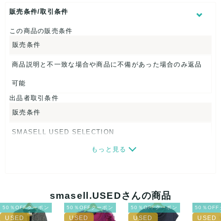
頭回り（内寸）：約51cm
販売条件/取引条件
【 商品札 】
この商品の販売条件
なし
販売条件
商品説明と不一致な場合や商品に不備があった場合のみ返品
可能
出品者取引条件
販売条件
SMASELL USED SELECTION
もっと見る
画像ダウンロードなので、転売にも最適♪
発送はクロネコヤマト(ネコポス)・佐川急便・ゆうパックのい
ずれかの方法になります。発送方法はお選び頂けません。
smasell.USEDさんの商品
ネコポスの場合は日時指定ができませんので、ご了承下さい
50％OFFクーポン
50％OFFクーポン
50％OFFクーポン
50％OF