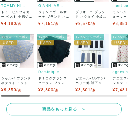
りますので、トラブルを避けるため、神経質な方や完璧な商
TOMMY HILFIGER
GIANNI VERSACE
mont-be
トミーヒルフィガ
ジャンニヴェルサ
ブリオーニ ブラン
モンベル
品を求められる方は御購入をお控えください。
ー ベスト 中綿ジャ
ーチ ブランド ネク
ド ネクタイ 小紋柄
ォーマー
ケット アウタ...
タイ ボーダー...
小花柄 ハ...
キャップ 
¥4,180/
¥7,151/
¥9,570/
¥3,851
また商品には細心の注意をはらっておりますが、何かござい
点
点
点
ましたら、レビュー記載前に必ずコメント欄よりご連絡お願
50％OFFクーポン
50％OFFクーポン
50％OFFクーポン
50％OF
い致します。対応できることがあれば、誠意をもって対応致
します。
また並行輸入品もございますので、真贋方法などお答えでき
Dominique France Cr...
agnes b
シャルベ ブランド
ない場合もございます。
ドミニクフランス
ピエールバルマン/
アニエス
ネクタイ ドット柄
クラウン ブランド
バリー他 靴下 9点
シャツ 
スクエアド...
ネクタイ 無...
セット 未使...
柄 日本製 
¥9,350/
万が一、購入後に偽造品等が発覚しましたら、返品・返金に
¥8,800/
¥3,301/
¥7,481
点
点
点
て対応致しますので、ご連絡お願い致します。
商品をもっと見る ＞
決済方法