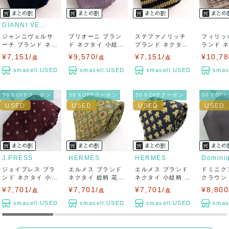
GIANNI VERSACE
ジャンニヴェルサ
ブリオーニ ブラン
ステファノリッチ
フィリッ
ーチ ブランド ネク
ド ネクタイ 小紋柄
ブランド ネクタイ
ランド 
タイ ボーダー...
小花柄 ハ...
ストライプ柄...
紋柄 スクエ
¥7,151/
¥9,570/
¥7,151/
¥10,78
点
点
点
smasell.USED
smasell.USED
smasell.USED
smas
50％OFFクーポン
50％OFFクーポン
50％OFFクーポン
50％OF
J.PRESS
HERMES
HERMES
ジェイプレス ブラ
エルメス ブランド
エルメス ブランド
ドミニク
ンド ネクタイ 小紋
ネクタイ 総柄 花柄
ネクタイ 小紋柄 花
クラウン
柄 ペイズリ...
シルク ...
柄 シルク...
ブランド パ
¥7,701/
¥7,701/
¥7,701/
¥8,800
点
点
点
smasell.USED
smasell.USED
smasell.USED
smas