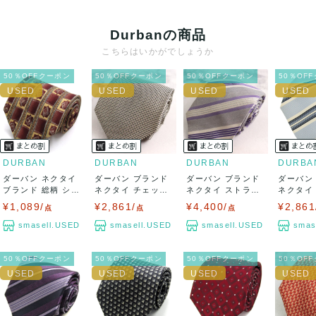
クレジットカード、メルペイ、銀行振込、PayPay、コンビ
ニ払い
Durbanの商品
出荷
こちらはいかがでしょうか
送料：
¥1,650
(見込み)
送料表を確認する
50％OFFクーポン
50％OFFクーポン
50％OFFクーポン
50％OF
出荷目安：5営業日以内
出荷予定日：なるべく最短で発送致します。
兵庫県から出荷
DURBAN
DURBAN
DURBAN
DURBA
ダーバン ネクタイ
ダーバン ブランド
ダーバン ブランド
ダーバン
ブランド 総柄 シル
ネクタイ チェック
ネクタイ ストライ
ネクタイ
ク PO ...
柄 シルク ...
プ柄 シルク...
プ柄 シルク
¥1,089/
¥2,861/
¥4,400/
¥2,861
点
点
点
smasell.USED
smasell.USED
smasell.USED
smas
50％OFFクーポン
50％OFFクーポン
50％OFFクーポン
50％OF