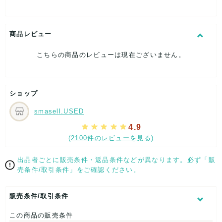
[生産国]-
[特徴]厳選されたお品です
[素材]素材タグを撮影しておりますので、ご確認下さいませ。
[サイズ]
商品レビュー
ネクタイ全長：約-cm
大剣幅：約9.5cm
こちらの商品のレビューは現在ございません。
小剣幅：約-cm
[付属品]なし
[状態・コンディション]
目立った傷や汚れなし
ショップ
こちらはUSED品になりますが、
smasell.USED
特記する程のダメージはなく、状態良好なお品になります。
ダメージがある場合はできる限り、撮影しておりますので、
4.9
ご確認下さいませ。
(2100件のレビューを見る)
【 サイズ・容量 】
出品者ごとに販売条件・返品条件などが異なります。必ず「販
ネクタイ全長：約-cm
売条件/取引条件」をご確認ください。
大剣幅：約9.5cm
小剣幅：約-cm
販売条件/取引条件
【 生産地 】
この商品の販売条件
-