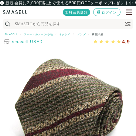
新規会員に2,000円以上で使える500円OFFクーポンプレゼント中
無料会員登録
ログイン
SMASELL
フォーマルスーツ/小物
ネクタイ
メンズ
商品詳細
4.9
smasell.USED