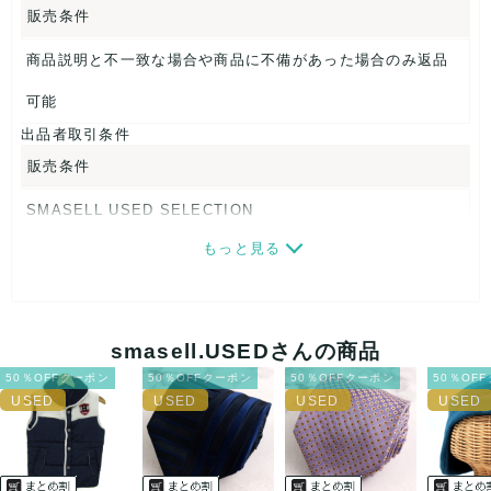
販売条件
【 素材・成分 】
商品説明と不一致な場合や商品に不備があった場合のみ返品
素材タグを撮影しておりますので、ご確認下さいませ。
可能
【 商品札 】
出品者取引条件
なし
販売条件
SMASELL USED SELECTION
もっと見る
画像ダウンロードなので、転売にも最適♪
発送はクロネコヤマト(ネコポス)・佐川急便・ゆうパックのい
ずれかの方法になります。発送方法はお選び頂けません。
smasell.USEDさんの商品
ネコポスの場合は日時指定ができませんので、ご了承下さい
50％OFFクーポン
50％OFFクーポン
50％OFFクーポン
50％OF
ませ。
USED品に関しましては、見る方によって状態の価値観が異な