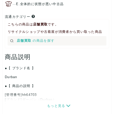
…
E.全体的に状態が悪い中古品
流通カテゴリー
こちらの商品は
店舗買取
です。
リサイクルショップや古着屋が消費者から買い取った商品
店舗買取
の商品を探す
商品説明
【 ブランド名 】
Durban
【 商品の説明 】
[管理番号]hh64703
[ブランド]ダーバン（Durban）
[対象]メンズ
もっと見る
[カラー]カーキ