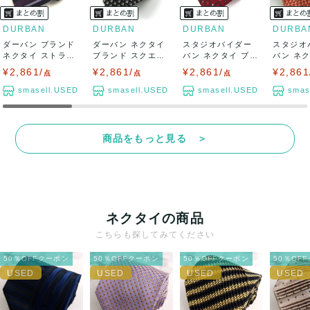
DURBAN
DURBAN
DURBAN
DURBA
ダーバン ブランド
ダーバン ネクタイ
スタジオバイダー
スタジオ
ネクタイ ストライ
ブランド スクエア
バン ネクタイ ブラ
バン ネ
プ柄 PO ...
柄 シルク ...
ンド スクエア...
ンド 総柄 
¥2,861/
¥2,861/
¥2,861/
¥2,861
点
点
点
smasell.USED
smasell.USED
smasell.USED
smas
商品をもっと見る ＞
ネクタイの商品
こちらも探してみてください
50％OFFクーポン
50％OFFクーポン
50％OFFクーポン
50％OF