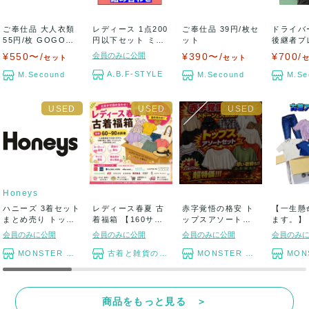
ご奉仕品 大人衣類
レディース 1点200
ご奉仕品 39円/枚セ
ドライバ
55円/枚 GOGOセ
円以下セット ミセ
ット
後継者プ
ット
ス カジュ...
魔術師ケ
¥550〜/
会員のみに公開
¥390〜/
¥700/
セット
セット
セ...
A.B.F-STYLE
M.Secound
M.Secound
M.Se
Honeys
ハニーズ 3着セット
レディース春夏 古
赤字覚悟の格安 ト
【一生懸
まとめ売り トップ
着福箱 【160サイ
ップスアソートセ
ます。】
ス ボトム...
ズ段ボール】...
ット まとめ売り
アソートセ
会員のみに公開
会員のみに公開
会員のみに公開
会員のみ
MONSTER TYM
古着と雑貨のスタート
MONSTER TYM
MONST
商品をもっと見る ＞