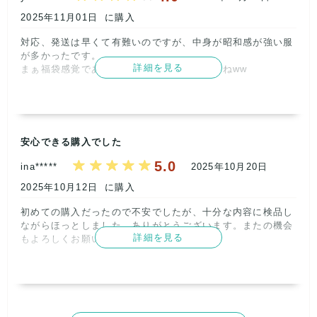
2025年11月01日
に購入
対応、発送は早くて有難いのですが、中身が昭和感が強い服
が多かったです。

詳細を見る
まぁ福袋感覚であまり期待せずって感じですねww      
記載内容
梱包
商品満足
交渉
出荷
4
5
3
5
5
取引満足
安心できる購入でした
4
5.0
ina*****
2025年10月20日
2025年10月12日
に購入
初めての購入だったので不安でしたが、十分な内容に検品し
ながらほっとしました。ありがとうございます。またの機会
詳細を見る
もよろしくお願いいたします。      
記載内容
梱包
商品満足
交渉
出荷
5
5
5
5
5
取引満足