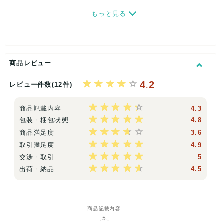
もっと見る
※当店の物量が多すぎるため、今回格安卸になります。無くな
り次第終了のためお早めにどうぞ。
※一部デザインが古い物も入っている事もありますが、全体で
利益がしっかりでるように、アソート組んでおります(^^♪
商品レビュー
4.2
レビュー件数(12件)
【利益直結】1着100円!人気ブランド確定の古着アソート
商品記載内容
4.3
「仕入れコストを抑えて、利益を最大化したい」そんなご要望
包装・梱包状態
4.8
にお応えします!百貨店ブランドやスポーツブランドなど、メル
商品満足度
3.6
カリ人気ブランドが必ず封入!
トップスからボトムス、さらにはコートなどの高単価アウタ
取引満足度
4.9
ー、希少な「未使用タグ付き」まで!カテゴリーの偏りなくバラ
交渉・取引
5
ンス良くお届けします。
出荷・納品
4.5
100円でも妥協なしの「簡易検品済み」
格安アソートにありがちな「ボロボロ」を回避。さらに、万が
一の見落としに備え、段ボールに入れば、規定枚数より少し多
めに梱包して発送いたします!