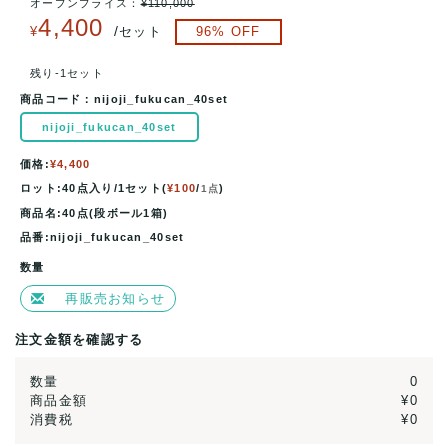
オープンプライス：
¥
110,000
4,400
/
¥
セット
96
% OFF
残り-1セット
商品コード：
nijoji_fukucan_40set
nijoji_fukucan_40set
価格:
¥4,400
ロット:40点入り/1セット(
¥100
/
)
1点
商品名:40点(段ボール1箱)
品番:nijoji_fukucan_40set
数量
再販売お知らせ
注文金額を確認する
数量
0
商品金額
¥0
消費税
¥0