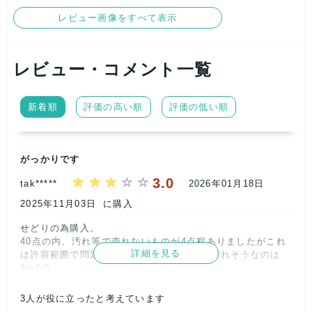
本気で仕入れ、利益を上げたい方には最適だと思います。
レビュー画像をすべて表示
1点1点の交換などの対応はできませんので、大量の格安限定ア
ソートとして
レビュー・コメント一覧
ご理解の上購入くださいませ。
ノークレム、ノーリターンにてご購入お願いします。
新着順
評価の高い順
評価の低い順
※画像はイメージ画像になります。
がっかりです
3.0
tak*****
2026年01月18日
2025年11月03日
に購入
せどりの為購入。

40点の内、汚れ等で売れないものが4点程ありましたがこれ
詳細を見る
は許容範囲で問題なしですが、残り36点で売れそうなのは
3〜5点…

やっぱり残りは売れませんでした…

売れそうもない商品選んで箱詰めしたのでしょうか?      
3
人が役に立ったと考えています