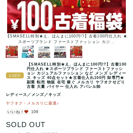
【SMASELL特別★え、ほんまに100円!?】古着100円仕入れ ★
スポーツブランド ファーストファッション カジ...
【SMASELL特別★え、ほんまに100円!?】古着100
円仕入れ ★スポーツブランド ファーストファッシ
ョン カジュアルファッション など メンズ レディー
ス キッズ 40点セット★古着仕入れ100円 卸専門★
副業 転売 物販 在宅 稼ぐ メルカリ ヤフオクせどり
古着 大量 バイヤー 仕入れ アパレル卸
レディース
／
メンズ
／
キッズ
ヤフオク・メルカリに最適♪
いいね！
109
SOLD OUT