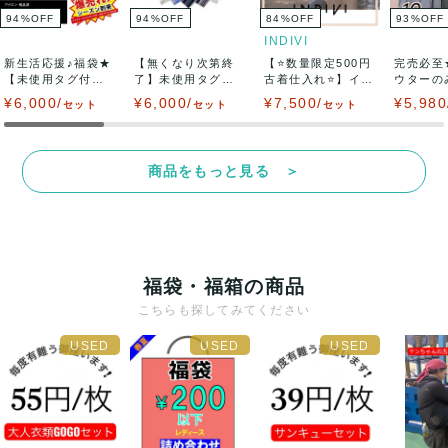
94
%
OFF
94
%
OFF
84
%
OFF
93
%
OFF
INDIVI
新生活応援♪福袋★
【無くなり次第終
【⭐数量限定500円
完売必至
【未使用タグ付き
了】未使用タグ付
古着仕入れ⭐】イン
ウターの
のみ】★ブラン
きのみ ブランド
ディヴィ・I...
ブランド
¥6,000/
¥6,000/
¥7,500/
¥5,980
セット
セット
セット
ド...
ネ...
色...
商品をもっと見る ＞
福袋・福箱の商品
こちらも探してみてください