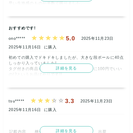
早い生地感のものが半数で困りました。

今までなかなか良いアウターが入っているためよかったので
すが、薄いものが多くなるとどうなんでしょうか…      
記載内容
梱包
商品満足
交渉
出荷
おすすめです!
3
5
3
5
5
5.0
ono*****
2025年11月23日
取引満足
2025年11月16日
に購入
5
初めての購入でドキドキしましたが、大きな段ボールに40点
しっかり入っていました!

詳細を見る
タグ付きの商品も数点入れていただき、本当に100円でいい
の!?というお品ばかりです!!

また購入させていただきます!

商品の発送も早くて嬉しかったです。      
3.3
tsu*****
2025年11月23日
2025年11月16日
に購入
詳細を見る
記載内容
梱包
商品満足
交渉
出荷
記載内容
梱包
商品満足
交渉
出荷