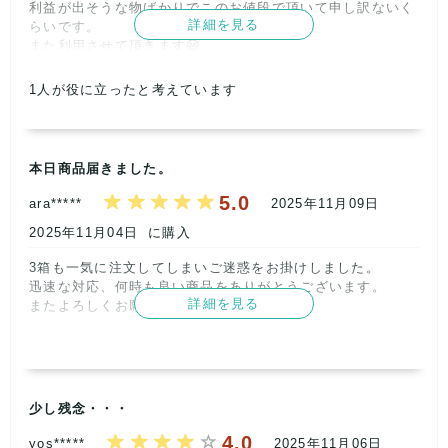
利益が出そうな物ばかりでこのお値段で頂いて申し訳ないく
詳細を見る
らいです。

また利用させて頂きます😃      
1
人が役に立ったと考えています
本日商品届きました。
5.0
ara*****
2025年11月09日
記載内容
梱包
商品満足
交渉
出荷
5
5
5
5
5
2025年11月04日
に購入
取引満足
3箱も一気に注文してしまいご迷惑をお掛けしました。

5
迅速な対応、何時も良い商品をありがとうございます。

詳細を見る
またよろしくお願いします。      
記載内容
梱包
商品満足
交渉
出荷
5
5
5
5
5
取引満足
少し残念・・・
5
4.0
yos*****
2025年11月06日