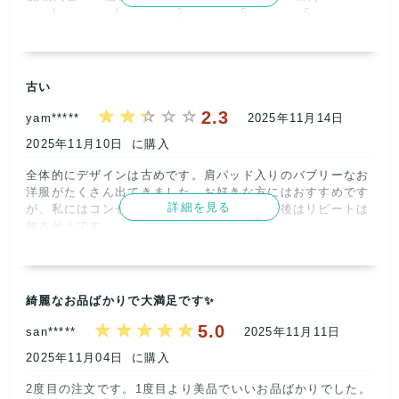
4
4
2
5
5
5
5
5
5
5
取引満足
取引満足
5
5
古い
2.3
yam*****
2025年11月14日
2025年11月10日
に購入
全体的にデザインは古めです。肩パッド入りのバブリーなお
洋服がたくさん出てきました。お好きな方にはおすすめです
詳細を見る
が、私にはコンセプトが合わなかったので今後はリピートは
無さそうです。

配送は早かったです。ありがとうございました。      
記載内容
梱包
商品満足
交渉
出荷
3
3
1
4
5
綺麗なお品ばかりで大満足です✨
取引満足
5.0
san*****
2025年11月11日
1
2025年11月04日
に購入
2度目の注文です。1度目より美品でいいお品ばかりでした。