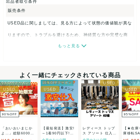
出品者取引条件
販売条件
USED品に関しましては、見る方によって状態の価値観が異な
りますので、トラブルを避けるため、神経質な方や完璧な商
もっと見る
品を求められる方は御購入をお控えください。
また商品には細心の注意をはらっておりますが、何かござい
ましたら、レビュー記載前に必ずコメント欄よりご連絡お願
よく一緒にチェックされている商品
い致します。対応できることがあれば、誠意をもって対応致
5％OFFクーポン
10％OFFクーポン
5％OFF
します。
決済方法
90
%
OFF
95
%
OFF
クレジットカード、メルペイ、銀行振込、PayPay、コンビ
「おいおいまじか
【最短発送】激安!
レディース トップ
【★在庫
ニ払い
よ…」総額6000円
～1着90円以下!古
ス アソート 仕入れ
庫移転SA
以上の新品未使...
着おまかせピ...
大量セット...
ブランドネ