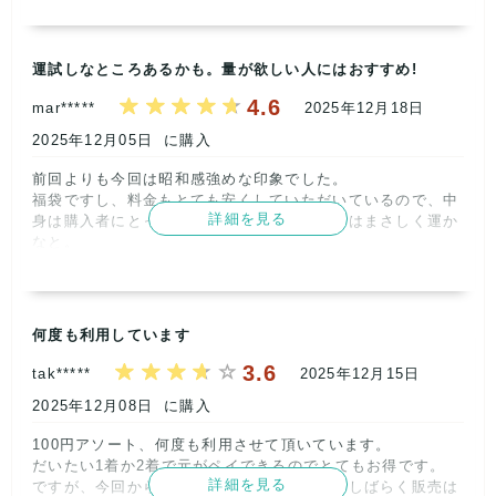
んな物かなと言う印象です。      
記載内容
梱包
商品満足
交渉
出荷
運試しなところあるかも。量が欲しい人にはおすすめ!
5
5
3
5
5
4.6
mar*****
2025年12月18日
取引満足
2025年12月05日
に購入
4
前回よりも今回は昭和感強めな印象でした。

福袋ですし、料金もとても安くしていただいているので、中
詳細を見る
身は購入者にとって良いものが入っているかはまさしく運か
なと。

量が欲しい時にはとてもありがたいですね!

基本的にきちんとした割合で綺麗なもの〜訳ありが入ってい
て、個人的に安心感があります。

また購入します✨️      
何度も利用しています
記載内容
梱包
商品満足
3.6
交渉
出荷
tak*****
2025年12月15日
5
5
4
5
5
2025年12月08日
に購入
取引満足
100円アソート、何度も利用させて頂いています。

5
だいたい1着か2着で元がペイできるのでとてもお得です。

詳細を見る
ですが、今回から春夏ものが多くなり、またしばらく販売は