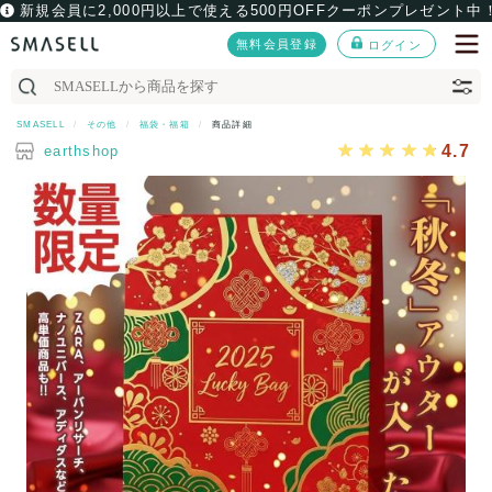
新規会員に2,000円以上で使える500円OFFクーポンプレゼント中
無料会員登録
ログイン
SMASELL
その他
福袋・福箱
商品詳細
4.7
earthshop