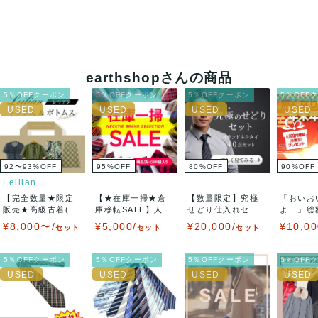
earthshopさんの商品
5％OFFクーポン
5％OFFクーポン
5％OFFクーポン
5％OFF
92〜93
%
OFF
95
%
OFF
80
%
OFF
90
%
OFF
Leilian
【完全数量★限定
【★在庫一掃★倉
【数量限定】究極
「おいお
販売★高級古着(US
庫移転SALE】人気
せどり仕入れセッ
よ…」総額
ED品)800...
ブランドネクタ...
ト ★某リユース
以上の新品
¥8,000〜/
¥5,000/
¥20,000/
¥10,00
セット
セット
セット
販...
5％OFFクーポン
5％OFFクーポン
5％OFFクーポン
5％OFF