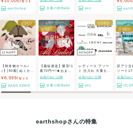
¥10,000/
会員のみに公開
会員のみに公開
¥5,000
セット
出荷
古着の卸Babe
anz
earthshop
eart
送料：
1点あたり¥1,650
(見込み)
送料表を確認する
出荷目安：1週間程度
10％OFFクーポン
500円ク
兵庫県から出荷
11
%
OFF
44
%
OFF
【秋冬物セール♪
【最短発送】最安!1
レディース アソー
訳アリ古着
♪】[40着] ぬくかわ
着70円〜!★おまか
ト 仕入れ 大量セッ
ソート17
♪ニット ...
せピック!...
ト 卸売り ...
0サイ...
¥8,999/
会員のみに公開
会員のみに公開
会員のみ
セット
古着の卸Babe
anz
OLDF
SANS SERIF
earthshopさんの特集