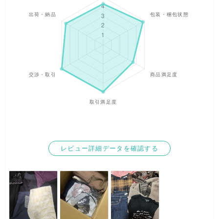
【商品説明】
こちらは、ファーストファッション・カジュアルファッショ
ン・スポーツブランドなどの古着のアソートセットになりま
す。
ランダムセレクトのため性別・ジャンル・シーズンは指定でき
ませんが、
これからの季節のコート系・ニット系などもあれば惜しみなく
入れていきます。
(レディース・メンズ・キッズ)
レビュー詳細データを確認する
【状態説明】
古着のため、未使用タグ付き・美品のお品～汚れ、擦れなどダ
メージがある
お品までのランダムにアソートセットになりま
す
。