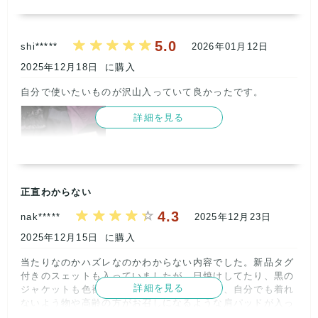
記載内容
梱包
商品満足
交渉
出荷
2
5
2
5
5
5.0
shi*****
2026年01月12日
取引満足
5
2025年12月18日
に購入
自分で使いたいものが沢山入っていて良かったです。      
詳細を見る
正直わからない
記載内容
梱包
商品満足
交渉
出荷
4.3
nak*****
2025年12月23日
5
5
5
5
5
2025年12月15日
に購入
取引満足
5
当たりなのかハズレなのかわからない内容でした。新品タグ
付きのスェットも入っていましたが、日焼けしてたり、黒の
詳細を見る
ジャケットも色褪せして赤みがかっていたり、自分でも着れ
ないよう物や高齢の方がお召しになるような肩パッドが入っ
たジャケットなども多く入っていました。値段からするとこ