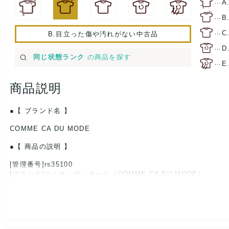
…
A
…
B
…
C
B.目立った傷や汚れがない中古品
…
D
同じ状態ランク
の商品を探す
…
E
商品説明
【 ブランド名 】
COMME CA DU MODE
【 商品の説明 】
[管理番号]rs35100
[ブランド]コムサ・デ・モード（COMME CA DU MODE）
[対象]レディース
[カラー]ブラック
[生産国]日本
[素材]素材タグを撮影しておりますので、ご確認くださいませ。
[サイズ]