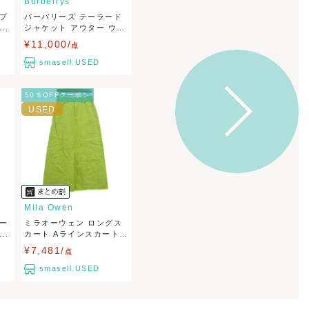
Burberrys
ップ
バーバリーズ テーラード
..
ジャケット アウター ウ
ー...
¥11,000/
点
smasell.USED
50％OFFクーポン
Mila Owen
コー
ミラオーウェン ロングス
..
カート Aラインスカート
...
¥7,481/
点
smasell.USED