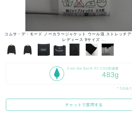
コムサ・デ・モード ノーカラージャケット ウール混 ストレッチア
レディース 9サイズ ...
Cool the Earth PJ CO2削減量
483g
＊1点あ
チャットで質問する