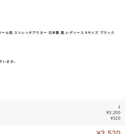
ール混 ストレッチアウター 日本製 黒 レディース 9サイズ ブラック
 ストレッチアウター 日本製 黒
コムサ・デ・モード ノーカラージャケ
.
レディー
さいませ。
1
¥3,200
¥320
¥3,520