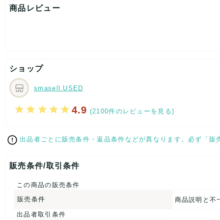
表記サイズ：9
商品レビュー
肩幅：約36cm
着丈：約56cm
身幅：約42cm
袖丈：約50cm
[付属品]なし
[状態・コンディション]
ショップ
目立った傷や汚れなし
こちらはUSED品になりますが、
smasell.USED
特記する程のダメージはなく、状態良好なお品になります。
ダメージがある場合はできる限り、撮影しておりますので、
4.9
(2100件のレビューを見る)
ご確認下さいませ。
【 サイズ・容量 】
出品者ごとに販売条件・返品条件などが異なります。必ず「販
表記サイズ：9
肩幅：約36cm
販売条件/取引条件
着丈：約56cm
身幅：約42cm
この商品の販売条件
袖丈：約50cm
販売条件
商品説明と不
【 生産地 】
出品者取引条件