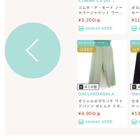
COMME CA DU MODE
コムサ・デ・モード ノー
ポロ
出荷
送料：
¥1,6
カラージャケット ウール
セー
出荷目安：
混...
¥3,200/
¥11
点
出荷予定日
兵庫県から
smasell.USED
50％OFFクーポン
50
GALLARDAGALANTE
the
ガリャルダガランテ ワイ
セオ
ドパンツ ボトムス リネ
ケッ
ン...
ッ...
¥4,000/
¥13
点
smasell.USED