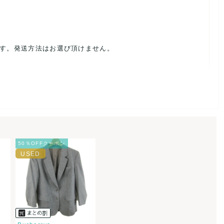
ます。発送方法はお選び頂けません。
ルを避けるため、神経質な方や完璧な商品を求められる方は御購
載前に必ずコメント欄よりご連絡お願い致します。対応できるこ
50％OFFクーポン
。
ご連絡お願い致します。