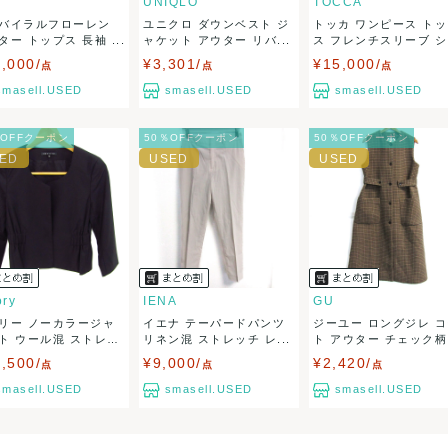
UNIQLO
TOCCA
バイラルフローレン
ユニクロ ダウンベスト ジ
トッカ ワンピース ト
50
(見込み)
送料表を確認する
ター トップス 長袖 ...
ャケット アウター リバ...
ス フレンチスリーブ シ.
5営業日以内
,000/
¥3,301/
¥15,000/
：なるべく最短で発送致します。
点
点
点
出荷
smasell.USED
smasell.USED
smasell.USED
％OFFクーポン
50％OFFクーポン
50％OFFクーポン
ory
IENA
GU
リー ノーカラージャ
イエナ テーパードパンツ
ジーユー ロングジレ 
ト ウール混 ストレ
リネン混 ストレッチ レ...
ト アウター チェック柄.
,500/
¥9,000/
¥2,420/
点
点
点
smasell.USED
smasell.USED
smasell.USED