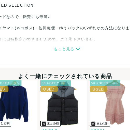
SED SELECTION
ードなので、転売にも最適♪
コヤマト(ネコポス)・佐川急便・ゆうパックのいずれかの方法になり
合は日時指定ができませんので、ご了承下さいませ。
もっと見る
関しましては、見る方によって状態の価値観が異なりますので、トラブ
ださい。
細心の注意をはらっておりますが、何かございましたら、レビュー記
よく一緒にチェックされている商品
％OFFクーポン
50％OFFクーポン
50％OFFクーポン
誠意をもって対応致します。
品もございますので、真贋方法などお答えできない場合もございます
後に偽造品等が発覚しましたら、返品・返金にて対応致しますので、
カード、メルペイ、銀行振込、PayPay、コンビニ払い