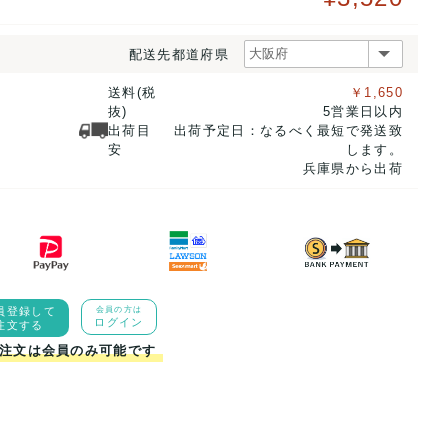
配送先都道府県
送料(税
￥1,650
抜)
5営業日以内
出荷目
出荷予定日：なるべく最短で発送致
安
します。
兵庫県から出荷
員登録して
会員の方は
ログイン
注文する
注文は会員のみ可能です