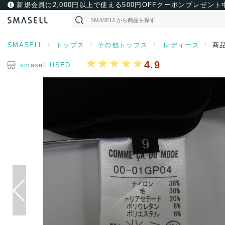
新規会員に2,000円以上で使える500円OFFクーポンプレゼント
SMASELL
トップス
その他トップス
レディース
商
4.9
smasell.USED