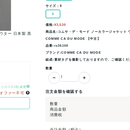
サイズ：
9
9
価格:
¥3,520
商品名:コムサ・デ・モード ノーカラージャケット ウ
ウター 日本製 黒
コムサ・デ・モード ノーカラージャケット ウール混
COMME CA DU MODE 【中古】
レディース 9サイズ ..
品番:rs35100
ブランド:COMME CA DU MODE
組成:素材タグを撮影しておりますので、ご確認くだ
数量
たりのCO2削減量
注文金額を確認する
オファー不可
数量
商品金額
消費税
合計金額（税込）