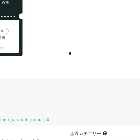
まとめ割
F
FF
70
用可
まで
ome_smasell_used_50
流通カテゴリー