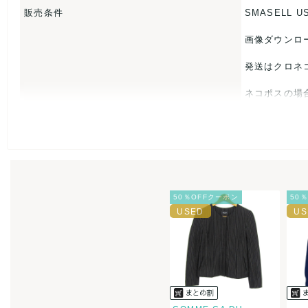
日本
販売条件
SMASELL U
【 素材・成分 】
画像ダウンロ
素材タグを撮影しておりますので、ご確認くださいませ。
発送はクロネ
【 商品札 】
ネコポスの場
なし
USED品に
入をお控えく
また商品には
50％OFFクーポン
50
とがあれば、
また並行輸入
万が一、購入
決済方法
クレジット