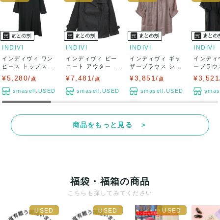
INDIVI
INDIVI
INDIVI
INDIVI
インディヴィ ワン
インディヴィ ピー
インディヴィ ギャ
インディ
ピース トップス 長
コート アウター ス
ザーブラウス シャ
ーブラウ
袖 Vネック...
トレッチ 日...
ツ トップス ...
トップス ボ
¥5,280/
¥7,481/
¥3,851/
¥3,521
点
点
点
smasell.USED
smasell.USED
smasell.USED
smas
商品をもっと見る ＞
福袋・福箱の商品
こちらも探してみてください