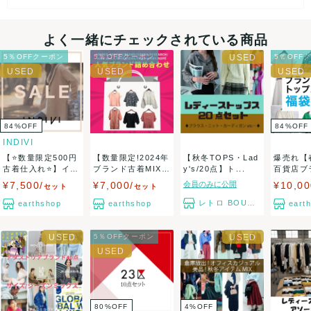
また商品には細心の注意をはらっておりますが、何かござい
メルカリなどのせどりにも最適です。
ましたら、レビュー記載前に必ずコメント欄よりご連絡お願
★副業や主婦の方でも簡単に利益が出せる商品ですので是非お
よく一緒にチェックされている商品
早めに★
い致します。対応できることがあれば、誠意をもって対応致
5％OFFクーポン
5％OFFクーポン
5％OFF
します。
【 商品詳細 】
・系統:レディースアパレル
決済方法
84
%
OFF
84
%
OFF
INDIVI
・性別:大人 レディース
クレジットカード、メルペイ、銀行振込、PayPay、コンビ
【⭐数量限定500円
【数量限定!2024年
【秋冬TOPS・Lad
爆売れ【
ニ払い
古着仕入れ⭐】イン
ブランド古着MIX★
y's/20点】ト...
百貨店ブ
ディヴィ・I...
絶対お得...
人気ブラ
¥7,500/
¥7,000/
会員のみに公開
¥10,00
セット
セット
【 在庫背景 】
ど...
出荷
レトロ BOUTIQUE
earthshop
earthshop
eart
圧倒的な大量仕入れにて格安にて販売しております。
送料：
1点あたり¥1,650
(見込み)
送料表を確認する
出荷目安：1週間程度
5％OFFクーポン
兵庫県から出荷
80
%
OFF
4
%
OFF