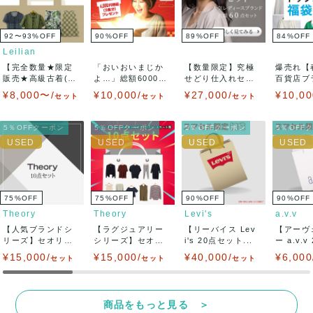
92〜93
%
OFF
90
%
OFF
89
%
OFF
84
%
OFF
Leilian
【完全数量★限定
「おいおいまじか
【数量限定】究極
爆売れ【
販売★高級古着(US
よ…」総額6000円
せどり仕入れセッ
百貨店ブ
ED品)800...
以上の新品未使...
ト ★某リユース
人気ブラ
¥8,000〜/
¥10,000/
¥27,000/
¥10,00
セット
セット
セット
販...
ど...
5％OFFクーポン
5％OFFクーポン
5％OFFクーポン
5％OFF
75
%
OFF
75
%
OFF
90
%
OFF
90
%
OFF
Theory
Theory
Levi's
a.v.v
【人気ブランドシ
【ラグジュアリー
【リーバイス Lev
【アーヴ
リーズ】セオリー
シリーズ】セオリ
i's 20点セット...
ー a.v.
Theory の...
ー Theory ...
ト】運も.
¥15,000/
¥15,000/
¥40,000/
¥6,000
セット
セット
セット
商品をもっと見る ＞