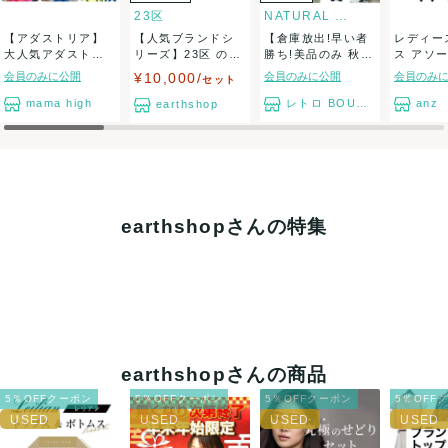
23区
NATURAL BEAUTY BASI...
【アダストリア】
【人気ブランドシ
【倉庫放出!早い者
レディー
大人気アダストリ
リーズ】23区 のみ
勝ち!美品のみ 秋
ス アソ
アブランド 大容
★トップス・パ...
冬・Lady&...
大量セット
会員のみに公開
¥10,000/
会員のみに公開
会員のみ
セット
量...
mama high
レトロ BOUTIQUE
anz
earthshop
earthshopさんの特集
earthshopさんの商品
5％OFFクーポン
5％OFFクーポン
5％OFFクーポン
5％OFF