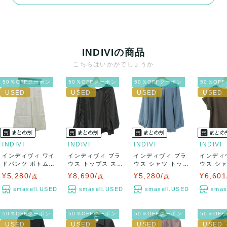
INDIVIの商品
こちらはいかがでしょうか
50％OFFクーポン
50％OFFクーポン
50％OFFクーポン
50％OF
INDIVI
INDIVI
INDIVI
INDIVI
インディヴィ ワイ
インディヴィ ブラ
インディヴィ ブラ
インディ
ドパンツ ボトムス
ウス トップス スト
ウス シャツ トップ
ウス シ
ガウチョ 日...
ライプ柄 大...
ス 長袖 プ...
ス 半袖 プ
¥5,280/
¥8,690/
¥5,280/
¥6,601
点
点
点
smasell.USED
smasell.USED
smasell.USED
smas
50％OFFクーポン
50％OFFクーポン
50％OFFクーポン
50％OF