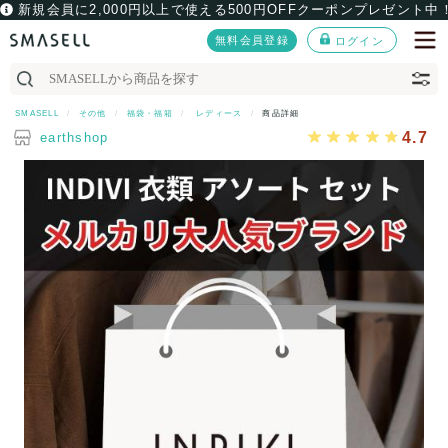
新規会員に2,000円以上で使える500円OFFクーポンプレゼント中
無料会員登録
ログイン
SMASELL
その他
福袋・福箱
レディース
商品詳細
4.7
earthshop