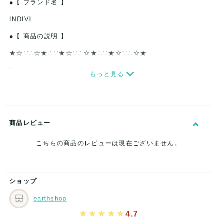
【 ブランド名 】
INDIVI
【 商品の説明 】
★☆∵∴☆★∴∵★☆∵∴☆★∴∵★☆∵∴☆★
数量限定★人気ブランド「INDIVI インディヴィ」のトップス
もっと見る
ボトムスなどの
10点
アソートになります。
【福袋内容】
商品レビュー
ランダムセレクトになりますので、
シーズン(秋春夏)・性別・
ジャンルは考慮しておりません。
こちらの商品のレビューは現在ございません。
格安にて数量限定での販売のため、早い者勝ちでどうぞ(^^♪
検品済
で
OPP袋
に綺麗に畳まれて入っております。
ショップ
earthshop
商品内容や対応に関しましては、丁寧さを心掛けております
4.7
が、