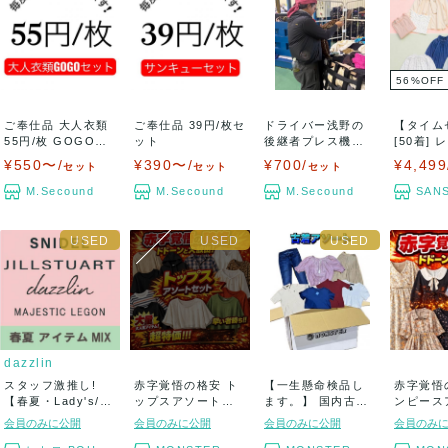
56
%
OFF
ご奉仕品 大人衣類
ご奉仕品 39円/枚セ
ドライバー浅野の
【タイム
55円/枚 GOGOセ
ット
後継者プレス機の
[50着]
ット
魔術師ケンちゃん
長袖...
¥550〜/
¥390〜/
¥700/
¥4,499
セット
セット
セット
セ...
M.Secound
M.Secound
M.Secound
SANS
dazzlin
スタッフ激推し!
赤字覚悟の格安 ト
【一生懸命検品し
赤字覚悟
【春夏・Lady's/
ップスアソートセ
ます。】 国内古着
ンピース
1...
ット まとめ売り
アソートセット ...
セット 長物
会員のみに公開
会員のみに公開
会員のみに公開
会員のみ