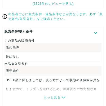
(3326件のレビューを見る)
購入後ご満足いただけなかった場合は レビューにて評価される
前に、
出品者ごとに販売条件・返品条件などが異なります。必ず「販
売条件/取引条件」をご確認ください。
コメントから必ず一度ご連絡下さいませ。 できるだけ誠意のあ
る対応を致します。
販売条件/取引条件
この商品の販売条件
【商品状態】
販売条件
特になし
こちらはUSED品になりますので、ダメージのない綺麗なお品
から一般的な中古品で、
出品者取引条件
販売条件
若干の薄汚れ・擦れ等のダメージのあるお品までの セットにな
ります。
USED品に関しましては、見る方によって状態の価値観が異な
りますので、トラブルを避けるため、神経質な方や完璧な商
もっと見る
品を求められる方は御購入をお控えください。
【コメント】