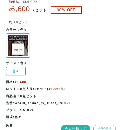
卸価格：
¥
66,000
6,600
/
¥
セット
90
% OFF
残り0セット
カラー：
色々
サイズ：
色々
色々
価格:
¥6,600
ロット:10点入り/1セット(
¥600
/
)
1点
商品名:10点セット
品番:World_shima_rs_10set_INDIVI
ブランド:INDIVI
組成:色々
数量
会員登録して
会員の方は