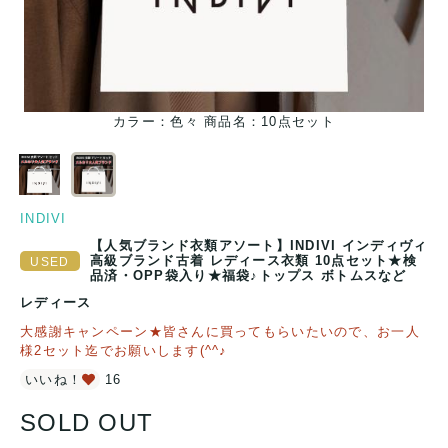
ラン
カラー：色々 商品名：10点セット
【
INDIVI
【人気ブランド衣類アソート】INDIVI インディヴィ
高級ブランド古着 レディース衣類 10点セット★検
品済・OPP袋入り★福袋♪トップス ボトムスなど
レディース
大感謝キャンペーン★皆さんに買ってもらいたいので、お一人
様2セット迄でお願いします(^^♪
いいね！
16
SOLD OUT