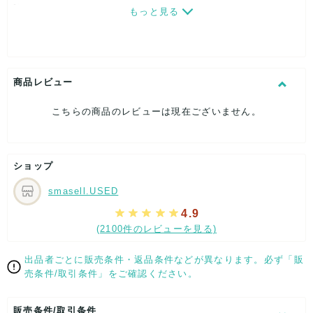
[対象]レディース
もっと見る
[カラー]レッド
[サイズ]
表記サイズ：M
つばの長さ：約5cm
頭回り（内寸）：約57cm
商品レビュー
[付属品]なし
[状態・コンディション]
こちらの商品のレビューは現在ございません。
目立った傷や汚れなし
こちらはUSED品になりますが、
特記する程のダメージはなく、状態良好なお品になります。
ショップ
ダメージがある場合はできる限り、撮影しておりますので、
ご確認下さいませ。
smasell.USED
【 サイズ・容量 】
4.9
(2100件のレビューを見る)
表記サイズ：M
つばの長さ：約5cm
頭回り（内寸）：約57cm
出品者ごとに販売条件・返品条件などが異なります。必ず「販
売条件/取引条件」をご確認ください。
【 商品札 】
なし
販売条件/取引条件