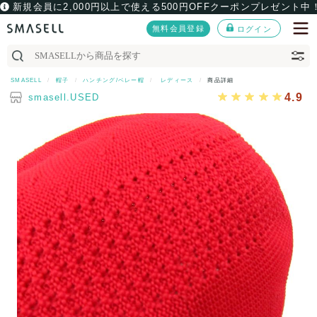
新規会員に2,000円以上で使える500円OFFクーポンプレゼント中
無料会員登録
ログイン
SMASELL
帽子
ハンチング/ベレー帽
レディース
商品詳細
4.9
smasell.USED