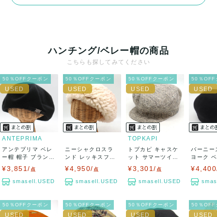
ハンチング/ベレー帽の商品
こちらも探してみてください
50％OFFクーポン
50％OFFクーポン
50％OFFクーポン
50％OF
ANTEPRIMA
TOPKAPI
アンテプリマ ベレ
ニーシャクロスラ
トプカピ キャスケ
バーニー
ー帽 帽子 ブランド
ンド レッキスファ
ット サマーツイー
ヨーク 
日本製 レ...
ー ベレー帽 グ...
ド キャップ ...
子 ブランド
¥3,851/
¥4,950/
¥3,301/
¥4,400
点
点
点
smasell.USED
smasell.USED
smasell.USED
smas
50％OFFクーポン
50％OFFクーポン
50％OFFクーポン
50％OF