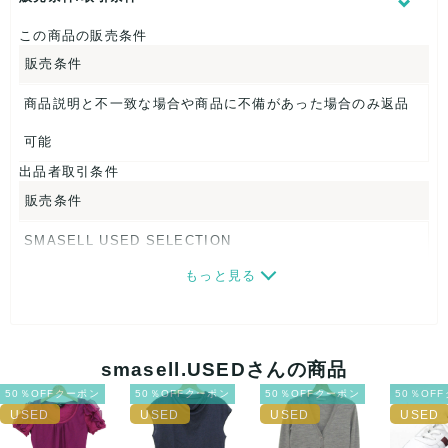
この商品の販売条件
販売条件
商品説明と不一致な場合や商品に不備があった場合のみ返品
可能
出品者取引条件
販売条件
SMASELL USED SELECTION
もっと見る
画像ダウンロードなので、転売にも最適♪
発送はクロネコヤマト(ネコポス)・佐川急便・ゆうパックのい
ずれかの方法になります。発送方法はお選び頂けません。
smasell.USEDさんの商品
ネコポスの場合は日時指定ができませんので、ご了承下さい
50％OFFクーポン
50％OFFクーポン
50％OFFクーポン
50％OF
ませ。