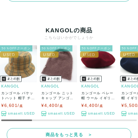
決済方法
クレジットカード、メルペイ、銀行振込、PayPay、コンビ
ニ払い
KANGOLの商品
出荷
こちらはいかがでしょうか
送料：
¥1,650
(見込み)
送料表を確認する
50％OFFクーポン
50％OFFクーポン
50％OFFクーポン
50％OF
出荷目安：5営業日以内
出荷予定日：なるべく最短で発送致します。
兵庫県から出荷
KANGOL
KANGOL
KANGOL
KANGO
カンゴール バケッ
カンゴール ニット
カンゴール ベレー
カンゴー
トハット 帽子 チェ
キャップ アンゴラ
帽 ウール イギリス
帽 イギ
ック柄 ブラ...
帽子 ブラン...
製 帽子 ブ...
ブランド .
¥6,601/
¥4,400/
¥4,400/
¥5,500
点
点
点
smasell.USED
smasell.USED
smasell.USED
smas
商品をもっと見る ＞