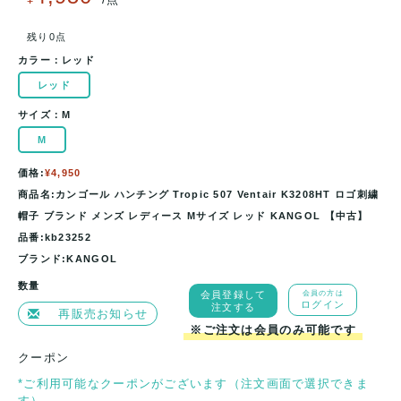
残り0点
カラー：
レッド
レッド
サイズ：
M
M
価格:
¥4,950
商品名:カンゴール ハンチング Tropic 507 Ventair K3208HT ロゴ刺繍
帽子 ブランド メンズ レディース Mサイズ レッド KANGOL 【中古】
品番:kb23252
ブランド:KANGOL
数量
会員登録して
会員の方は
ログイン
注文する
再販売お知らせ
※ご注文は会員のみ可能です
クーポン
*ご利用可能なクーポンがございます（注文画面で選択できま
す）