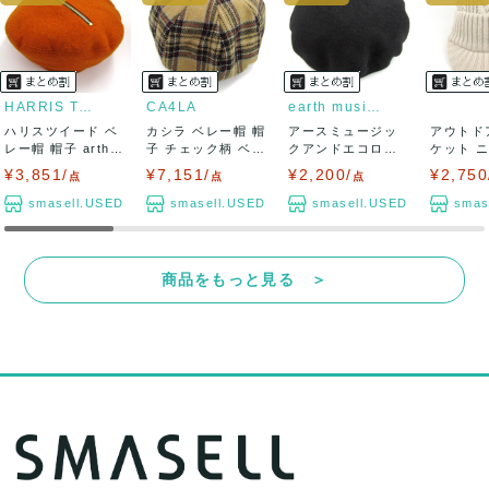
HARRIS TWEED
CA4LA
earth music&ecology
ハリスツイード ベ
カシラ ベレー帽 帽
アースミュージッ
アウトド
レー帽 帽子 arth
子 チェック柄 ベル
クアンドエコロジ
ケット 
ジッパー...
トデザイン...
ー ベレー帽 未使...
ップ ツバ付
¥3,851/
¥7,151/
¥2,200/
¥2,750
点
点
点
smasell.USED
smasell.USED
smasell.USED
smas
商品をもっと見る ＞