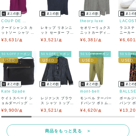
USED品に関しましては、見る方によって状態の価値観が異な
りますので、トラブルを避けるため、神経質な方や完璧な商
COUP DE CHANCE
theory luxe
LACOS
クードシャンス カ
レキップ リネンニ
セオリーリュクス
ラコステ
品を求められる方は御購入をお控えください。
ットソー シャツ 半
ット セーター フレ
ニットカーディガ
ニーカー T
袖 シフォン...
ンチスリーブ...
ン トップス 長...
LC ...
¥3,631/
¥3,521/
¥6,381/
¥6,601
また商品には細心の注意をはらっておりますが、何かござい
点
点
点
ましたら、レビュー記載前に必ずコメント欄よりご連絡お願
50％OFFクーポン
50％OFFクーポン
50％OFFクーポン
50％OF
い致します。対応できることがあれば、誠意をもって対応致
します。
また並行輸入品もございますので、真贋方法などお答えでき
Kate Spade
mont-bell
BALLS
ケイトスペード シ
ない場合もございます。
レジァンス ブラウ
モンベル テーパー
ボールジ
ョルダーバッグ ナ
ス シャツ トップス
ドパンツ ボトムス
パンツ 
イロン クロス...
フリル 長...
レディース ...
柄 トゥモロ
¥9,900/
万が一、購入後に偽造品等が発覚しましたら、返品・返金に
¥3,521/
¥4,620/
¥13,20
点
点
点
て対応致しますので、ご連絡お願い致します。
商品をもっと見る ＞