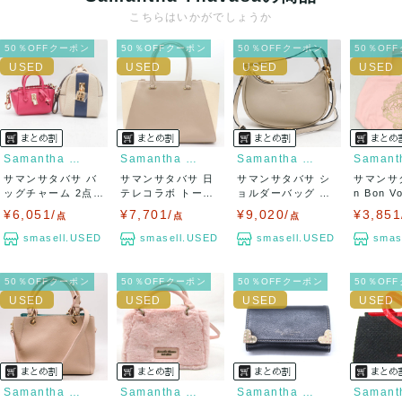
こちらはいかがでしょうか
50％OFFクーポン
50％OFFクーポン
50％OFFクーポン
50％OF
Samantha Thavasa
Samantha Thavasa
Samantha Thavasa
サマンサタバサ バ
サマンサタバサ 日
サマンサタバサ シ
サマンサタ
ッグチャーム 2点セ
テレコラボ トート
ョルダーバッグ レ
n Bon V
ット バッグ...
バッグ ペット...
ザー 斜め掛け...
ー...
¥6,051/
¥7,701/
¥9,020/
¥3,851
点
点
点
smasell.USED
smasell.USED
smasell.USED
smas
50％OFFクーポン
50％OFFクーポン
50％OFFクーポン
50％OF
Samantha Thavasa
Samantha Thavasa
Samantha Thavasa