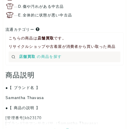
…
D.傷や汚れがある中古品
…
E.全体的に状態が悪い中古品
流通カテゴリー
こちらの商品は
店舗買取
です。
リサイクルショップや古着屋が消費者から買い取った商品
店舗買取
の商品を探す
商品説明
【 ブランド名 】
Samantha Thavasa
【 商品の説明 】
[管理番号]kb23170
[ブランド]サマンサタバサ（Samantha Thavasa）
[対象]レディース