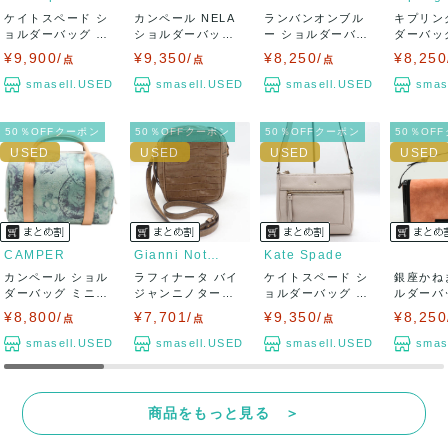
ケイトスペード シ
カンペール NELA
ランバンオンブル
キプリン
ョルダーバッグ ナ
ショルダーバッグ
ー ショルダーバッ
ダーバッ
イロン クロス...
ナイロン ...
グ トートバッグ...
ン ゴリラ
¥9,900/
¥9,350/
¥8,250/
¥8,250
点
点
点
smasell.USED
smasell.USED
smasell.USED
smas
50％OFFクーポン
50％OFFクーポン
50％OFFクーポン
50％OF
CAMPER
Gianni Notaro
Kate Spade
カンペール ショル
ラフィナータ バイ
ケイトスペード シ
銀座かね
ダーバッグ ミニボ
ジャンニノターロ
ョルダーバッグ レ
ルダーバ
ストン 総柄 ...
ショルダーバ...
ザー 鞄 カバ...
ドバッグ 
¥8,800/
¥7,701/
¥9,350/
¥8,250
点
点
点
smasell.USED
smasell.USED
smasell.USED
smas
商品をもっと見る ＞