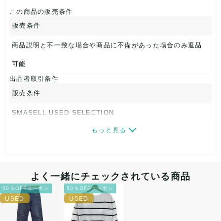
この商品の販売条件
なし
販売条件
商品説明と不一致な場合や商品に不備があった場合のみ返品
可能
出品者取引条件
販売条件
SMASELL USED SELECTION
もっと見る
画像ダウンロードなので、転売にも最適♪
発送はクロネコヤマト(ネコポス)・佐川急便・ゆうパックのい
ずれかの方法になります。発送方法はお選び頂けません。
よく一緒にチェックされている商品
ネコポスの場合は日時指定ができませんので、ご了承下さい
50％OFFクーポン
50％OFFクーポン
ませ。