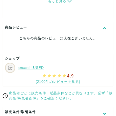
もっと見る
[カラー]ピンク
[サイズ]W約32cm x H約20cmx D約13cm
持ち手の全長：約78cm
持ち手の高さ：約25cm
[付属品]収納袋
商品レビュー
[状態・コンディション]
目立った傷や汚れなし
こちらの商品のレビューは現在ございません。
こちらはUSED品になりますが、
特記する程のダメージはなく、状態良好なお品になります。
ダメージがある場合はできる限り、撮影しておりますので、
ショップ
ご確認下さいませ。
smasell.USED
[状態追記]状態良好のお品ですが、部分的に若干汚れ有り。
4.9
【 サイズ・容量 】
(2100件のレビューを見る)
W約32cm x H約20cmx D約13cm
出品者ごとに販売条件・返品条件などが異なります。必ず「販
【 パッケージ 】
売条件/取引条件」をご確認ください。
収納袋
販売条件/取引条件
【 商品札 】