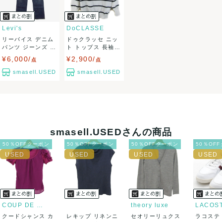
USED品に関しましては、見る方によって状態の価値観が異な
りますので、トラブルを避けるため、神経質な方や完璧な商
Levi's
DoCLASSE
リーバイス デニム
ドゥクラッセ ニッ
品を求められる方は御購入をお控えください。
パンツ ジーンズ ジ
ト トップス 長袖
ーパン 54...
セーター ボ...
¥6,000/
¥2,900/
また商品には細心の注意をはらっておりますが、何かござい
点
点
smasell.USED
smasell.USED
ましたら、レビュー記載前に必ずコメント欄よりご連絡お願
い致します。対応できることがあれば、誠意をもって対応致
します。
smasell.USEDさんの商品
また並行輸入品もございますので、真贋方法などお答えでき
50％OFFクーポン
50％OFFクーポン
50％OFFクーポン
50％OF
ない場合もございます。
万が一、購入後に偽造品等が発覚しましたら、返品・返金に
て対応致しますので、ご連絡お願い致します。
COUP DE CHANCE
theory luxe
LACOS
クードシャンス カ
レキップ リネンニ
セオリーリュクス
ラコステ
決済方法