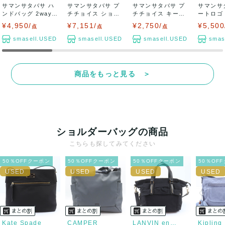
サマンサタバサ ハ
サマンサタバサ プ
サマンサタバサ プ
サマンサ
ンドバッグ 2way
チチョイス ショル
チチョイス キーケ
ートロゴ
ショルダー...
ダーバッグ フ...
ース 三つ折り...
ッグ 限定 
¥4,950/
¥7,151/
¥2,750/
¥5,500
点
点
点
smasell.USED
smasell.USED
smasell.USED
smas
商品をもっと見る ＞
ショルダーバッグの商品
こちらも探してみてください
50％OFFクーポン
50％OFFクーポン
50％OFFクーポン
50％OF
Kate Spade
CAMPER
LANVIN en Bleu
Kipling