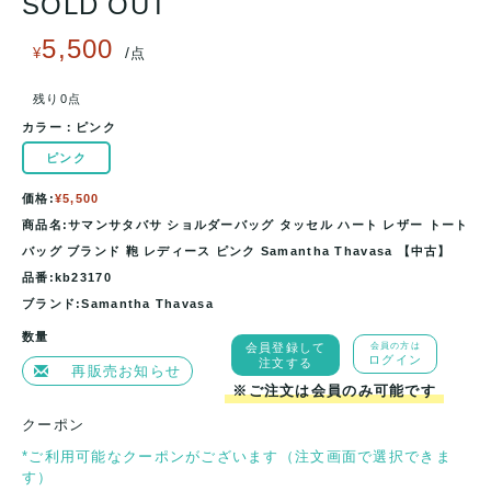
SOLD OUT
5,500
/
¥
点
残り0点
カラー：
ピンク
ピンク
価格:
¥5,500
商品名:サマンサタバサ ショルダーバッグ タッセル ハート レザー トート
バッグ ブランド 鞄 レディース ピンク Samantha Thavasa 【中古】
品番:kb23170
ブランド:Samantha Thavasa
数量
会員登録して
会員の方は
ログイン
注文する
再販売お知らせ
※ご注文は会員のみ可能です
クーポン
*ご利用可能なクーポンがございます（注文画面で選択できま
す）