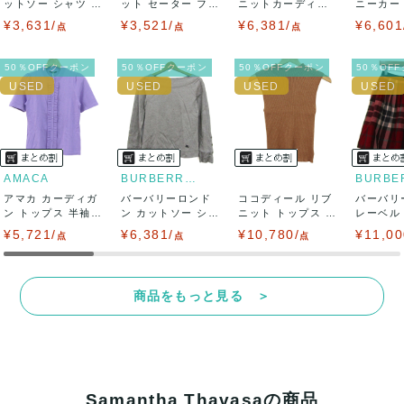
ットソー シャツ 半
ット セーター フレ
ニットカーディガ
ニーカー T
袖 シフォン...
ンチスリーブ...
ン トップス 長...
LC ...
¥3,631/
¥3,521/
¥6,381/
¥6,601
点
点
点
クレジットカード、メルペイ、銀行振込、PayPay、コンビ
ニ払い
50％OFFクーポン
50％OFFクーポン
50％OFFクーポン
50％OF
出荷
送料：
¥1,650
(見込み)
送料表を確認する
出荷目安：5営業日以内
出荷予定日：なるべく最短で発送致します。
AMACA
BURBERRY LONDON
兵庫県から出荷
アマカ カーディガ
バーバリーロンド
ココディール リブ
バーバリ
ン トップス 半袖
ン カットソー シャ
ニット トップス ノ
レーベル
フリル 未使...
ツ トップス ...
ースリーブ ...
ボトムス 
¥5,721/
¥6,381/
¥10,780/
¥11,00
点
点
点
商品をもっと見る ＞
Samantha Thavasaの商品