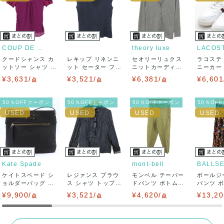
ませ。
USED品に関しましては、見る方によって状態の価値観が異な
りますので、トラブルを避けるため、神経質な方や完璧な商
COUP DE CHANCE
theory luxe
LACOS
クードシャンス カ
レキップ リネンニ
セオリーリュクス
ラコステ
品を求められる方は御購入をお控えください。
ットソー シャツ 半
ット セーター フレ
ニットカーディガ
ニーカー T
袖 シフォン...
ンチスリーブ...
ン トップス 長...
LC ...
¥3,631/
¥3,521/
¥6,381/
¥6,601
また商品には細心の注意をはらっておりますが、何かござい
点
点
点
ましたら、レビュー記載前に必ずコメント欄よりご連絡お願
50％OFFクーポン
50％OFFクーポン
50％OFFクーポン
50％OF
い致します。対応できることがあれば、誠意をもって対応致
します。
また並行輸入品もございますので、真贋方法などお答えでき
Kate Spade
mont-bell
BALLS
ケイトスペード シ
ない場合もございます。
レジァンス ブラウ
モンベル テーパー
ボールジ
ョルダーバッグ ナ
ス シャツ トップス
ドパンツ ボトムス
パンツ 
イロン クロス...
フリル 長...
レディース ...
柄 トゥモロ
¥9,900/
万が一、購入後に偽造品等が発覚しましたら、返品・返金に
¥3,521/
¥4,620/
¥13,20
点
点
点
て対応致しますので、ご連絡お願い致します。