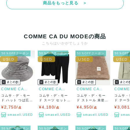
商品をもっと見る ＞
決済方法
クレジットカード、メルペイ、銀行振込、PayPay、コンビ
ニ払い
COMME CA DU MODEの商品
出荷
こちらはいかがでしょうか
送料：
¥1,650
(見込み)
送料表を確認する
50％OFFクーポン
50％OFFクーポン
50％OFFクーポン
50％OF
出荷目安：5営業日以内
出荷予定日：なるべく最短で発送致します。
兵庫県から出荷
COMME CA DU MODE
COMME CA DU MODE
COMME CA DU MODE
コムサ・デ・モー
コムサ・デ・モー
コムサ・デ・モー
コムサ・
ド ハット つば広
ド スーツ セットア
ド ストール 未使用
ド テー
帽子 ブランド...
ップ 上下セッ...
ショール ブ...
ケット ア
¥2,750/
¥4,180/
¥4,950/
¥3,081
点
点
点
smasell.USED
smasell.USED
smasell.USED
smas
50％OFFクーポン
50％OFFクーポン
50％OFFクーポン
50％OF