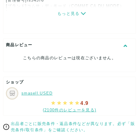
[管理番号]rs34376
[ブランド]コムサ・デ・モード（COMME CA DU MODE）
[対象]レディース
もっと見る
[カラー]ネイビー
[生産国]日本
[素材]素材タグを撮影しておりますので、ご確認下さいませ。
[サイズ]
表記サイズ：BC
商品レビュー
ウエスト：約64cm
股上：約20cm
こちらの商品のレビューは現在ございません。
股下：約65cm
ヒップ：約39cm
裾幅：約14cm
[付属品]なし
ショップ
[状態・コンディション]
目立った傷や汚れなし
smasell.USED
こちらはUSED品になりますが、
4.9
特記する程のダメージはなく、状態良好なお品になります。
(2100件のレビューを見る)
ダメージがある場合はできる限り、撮影しておりますので、
ご確認下さいませ。
出品者ごとに販売条件・返品条件などが異なります。必ず「販
【 サイズ・容量 】
売条件/取引条件」をご確認ください。