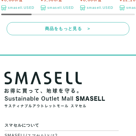
点
点
点
smasell.USED
smasell.USED
smasell.USED
smas
商品をもっと見る ＞
スマセルについて
SMASELL(スマセル)とは?