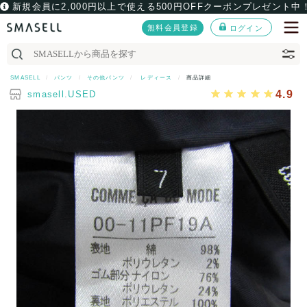
新規会員に2,000円以上で使える500円OFFクーポンプレゼント中
無料会員登録
ログイン
SMASELL
パンツ
その他パンツ
レディース
商品詳細
4.9
smasell.USED