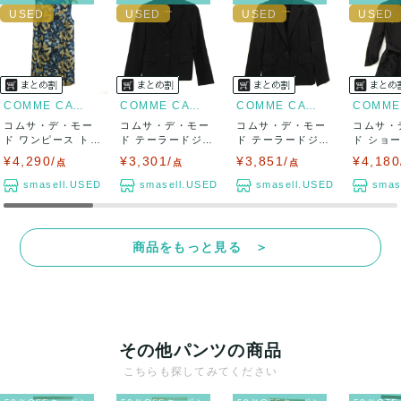
COMME CA DU MODE
COMME CA DU MODE
COMME CA DU MODE
コムサ・デ・モー
コムサ・デ・モー
コムサ・デ・モー
コムサ・
ド ワンピース トッ
ド テーラードジャ
ド テーラードジャ
ド ショ
プス ノースリ...
ケット アウター...
ケット アウター...
スタンドカ
¥4,290/
¥3,301/
¥3,851/
¥4,180
点
点
点
smasell.USED
smasell.USED
smasell.USED
smas
商品をもっと見る ＞
その他パンツの商品
こちらも探してみてください