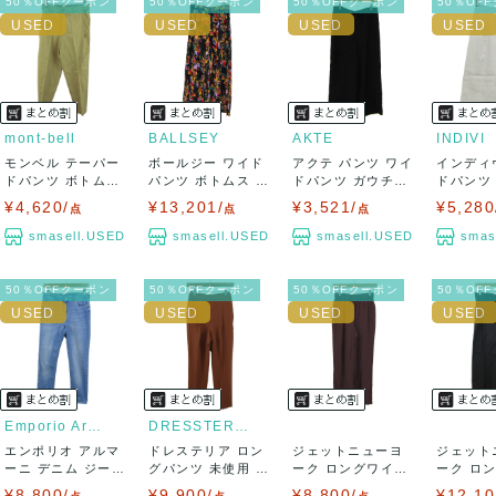
50％OFFクーポン
50％OFFクーポン
50％OFFクーポン
50％OF
mont-bell
BALLSEY
AKTE
INDIVI
モンベル テーパー
ボールジー ワイド
アクテ パンツ ワイ
インディ
ドパンツ ボトムス
パンツ ボトムス 総
ドパンツ ガウチョ
ドパンツ
レディース ...
柄 トゥモロ...
ボトムス...
ガウチョ 日
¥4,620/
¥13,201/
¥3,521/
¥5,280
点
点
点
smasell.USED
smasell.USED
smasell.USED
smas
50％OFFクーポン
50％OFFクーポン
50％OFFクーポン
50％OF
Emporio Armani
DRESSTERIOR
エンポリオ アルマ
ドレステリア ロン
ジェットニューヨ
ジェット
ーニ デニム ジーン
グパンツ 未使用 テ
ーク ロングワイド
ーク ロ
ズ ボトムス...
ーパード ブ...
パンツ 未使用 ...
未使用 コ
¥8,800/
¥9,900/
¥8,800/
¥12,10