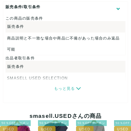
表記サイズ：BC
ウエスト：約64cm
販売条件/取引条件
股上：約20cm
股下：約65cm
この商品の販売条件
ヒップ：約39cm
販売条件
裾幅：約14cm
商品説明と不一致な場合や商品に不備があった場合のみ返品
【 生産地 】
日本
可能
出品者取引条件
【 素材・成分 】
販売条件
素材タグを撮影しておりますので、ご確認下さいませ。
SMASELL USED SELECTION
【 商品札 】
もっと見る
画像ダウンロードなので、転売にも最適♪
なし
発送はクロネコヤマト(ネコポス)・佐川急便・ゆうパックのい
ずれかの方法になります。発送方法はお選び頂けません。
smasell.USEDさんの商品
ネコポスの場合は日時指定ができませんので、ご了承下さい
50％OFFクーポン
50％OFFクーポン
50％OFFクーポン
50％OF